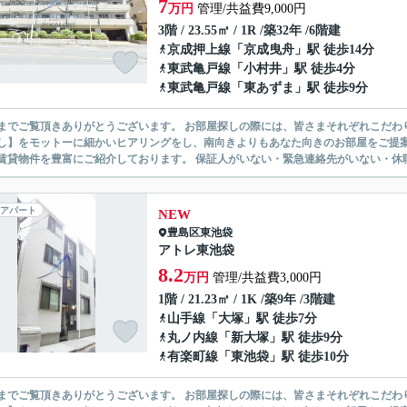
7
万円
管理/共益費9,000円
3階 / 23.55㎡ / 1R /築32年 /6階建
京成押上線
「
京成曳舟
」駅 徒歩14分
東武亀戸線
「
小村井
」駅 徒歩4分
東武亀戸線
「
東あずま
」駅 徒歩9分
ありがとうございます。 お部屋探しの際には、皆さまそれぞれこだわりの条件があると思いますが、当社では【あなたに１番のお部
】をモットーに細かいヒアリングをし、南向きよりもあなた向きのお部屋をご提案いたします。 シングル物件からファミ
無い賃貸物件を豊富にご紹介しております。 保証人がいない・緊急連
アパート
NEW
豊島区
東池袋
アトレ東池袋
8.2
万円
管理/共益費3,000円
1階 / 21.23㎡ / 1K /築9年 /3階建
山手線
「
大塚
」駅 徒歩7分
丸ノ内線
「
新大塚
」駅 徒歩9分
有楽町線
「
東池袋
」駅 徒歩10分
ありがとうございます。 お部屋探しの際には、皆さまそれぞれこだわりの条件があると思いますが、当社では【あなたに１番のお部