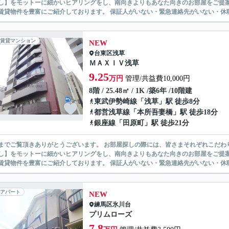
】をモットーに細かいヒアリングをし、南向きよりもあなた向きのお部屋をご提案いたします。 シングル物件からファミ
無い賃貸物件を豊富にご紹介しております。 保証人がいない・緊急連
賃貸マンション
NEW
台東区
浅草
ＭＡＸＩＶ浅草
9.25
万円
管理/共益費10,000円
8階 / 25.48㎡ / 1K /築6年 /10階建
東武伊勢崎線
「
浅草
」駅 徒歩8分
都営浅草線
「
本所吾妻橋
」駅 徒歩18分
銀座線
「
田原町
」駅 徒歩21分
ありがとうございます。 お部屋探しの際には、皆さまそれぞれこだわりの条件があると思いますが、当社では【あなたに１番のお部
】をモットーに細かいヒアリングをし、南向きよりもあなた向きのお部屋をご提案いたします。 シングル物件からファミ
無い賃貸物件を豊富にご紹介しております。 保証人がいない・緊急連
アパート
NEW
練馬区
氷川台
プリムローズ
7.8