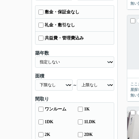
敷金・保証金なし
礼金・敷引なし
共益費・管理費込み
築年数
面積
ここまでご覧頂き
～
屋探し
間取り
ワンルーム
1K
1DK
1LDK
2K
2DK