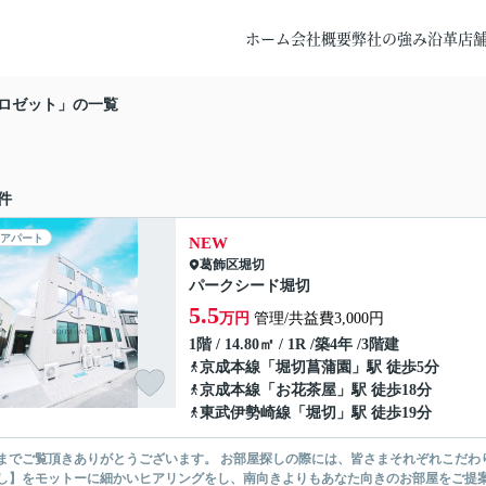
ホーム
会社概要
弊社の強み
沿革
店
ロゼット」の一覧
件
アパート
NEW
葛飾区
堀切
パークシード堀切
5.5
万円
管理/共益費3,000円
1階 / 14.80㎡ / 1R /築4年 /3階建
京成本線
「
堀切菖蒲園
」駅 徒歩5分
京成本線
「
お花茶屋
」駅 徒歩18分
東武伊勢崎線
「
堀切
」駅 徒歩19分
ありがとうございます。 お部屋探しの際には、皆さまそれぞれこだわりの条件があると思いますが、当社では【あなたに１番のお部
】をモットーに細かいヒアリングをし、南向きよりもあなた向きのお部屋をご提案いたします。 シングル物件からファミ