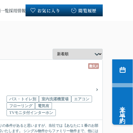
舗一覧
採用情報
お気に入り
閲覧履歴
敷礼0
バス・トイレ別
室内洗濯機置場
エアコン
来店予約
フローリング
電気有
TVモニタ付インターホン
リー物件まで、他には