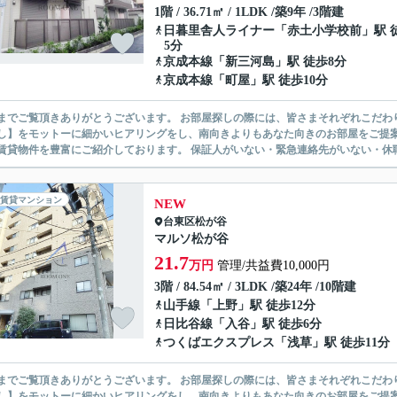
1階 / 36.71㎡ / 1LDK /築9年 /3階建
日暮里舎人ライナー
「
赤土小学校前
」駅 
5分
京成本線
「
新三河島
」駅 徒歩8分
京成本線
「
町屋
」駅 徒歩10分
ありがとうございます。 お部屋探しの際には、皆さまそれぞれこだわりの条件があると思いますが、当社では【あなたに１番のお部
】をモットーに細かいヒアリングをし、南向きよりもあなた向きのお部屋をご提案いたします。 シングル物件からファミ
無い賃貸物件を豊富にご紹介しております。 保証人がいない・緊急連
賃貸マンション
NEW
台東区
松が谷
マルソ松が谷
21.7
万円
管理/共益費10,000円
3階 / 84.54㎡ / 3LDK /築24年 /10階建
山手線
「
上野
」駅 徒歩12分
日比谷線
「
入谷
」駅 徒歩6分
つくばエクスプレス
「
浅草
」駅 徒歩11分
ありがとうございます。 お部屋探しの際には、皆さまそれぞれこだわりの条件があると思いますが、当社では【あなたに１番のお部
】をモットーに細かいヒアリングをし、南向きよりもあなた向きのお部屋をご提案いたします。 シングル物件からファミ