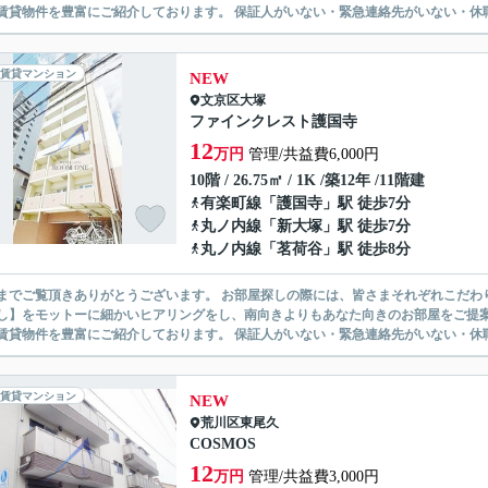
無い賃貸物件を豊富にご紹介しております。 保証人がいない・緊急連
賃貸マンション
NEW
文京区
大塚
ファインクレスト護国寺
12
万円
管理/共益費6,000円
10階 / 26.75㎡ / 1K /築12年 /11階建
有楽町線
「
護国寺
」駅 徒歩7分
丸ノ内線
「
新大塚
」駅 徒歩7分
丸ノ内線
「
茗荷谷
」駅 徒歩8分
ありがとうございます。 お部屋探しの際には、皆さまそれぞれこだわりの条件があると思いますが、当社では【あなたに１番のお部
】をモットーに細かいヒアリングをし、南向きよりもあなた向きのお部屋をご提案いたします。 シングル物件からファミ
無い賃貸物件を豊富にご紹介しております。 保証人がいない・緊急連
賃貸マンション
NEW
荒川区
東尾久
COSMOS
12
万円
管理/共益費3,000円