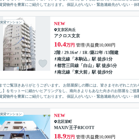
無い賃貸物件を豊富にご紹介しております。 保証人がいない・緊急連
賃貸マンション
NEW
文京区
向丘
アクロス文京
10.4
万円
管理/共益費10,000円
2階 / 29.16㎡ / 1R /築22年 /13階建
南北線
「
本駒込
」駅 徒歩1分
都営三田線
「
白山
」駅 徒歩5分
南北線
「
東大前
」駅 徒歩9分
ありがとうございます。 お部屋探しの際には、皆さまそれぞれこだわりの条件があると思いますが、当社では【あなたに１番のお部
】をモットーに細かいヒアリングをし、南向きよりもあなた向きのお部屋をご提案いたします。 シングル物件からファミ
無い賃貸物件を豊富にご紹介しております。 保証人がいない・緊急連
賃貸マンション
NEW
北区
栄町
MAXIV王子RICOTT
18.9
万円
管理/共益費10,000円