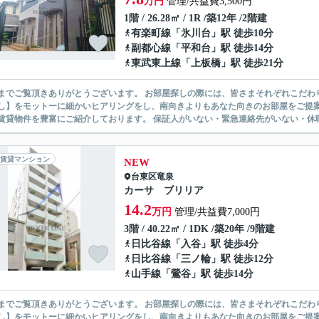
万円
管理/共益費3,500円
1階 / 26.28㎡ / 1R /築12年 /2階建
有楽町線
「
氷川台
」駅 徒歩10分
副都心線
「
平和台
」駅 徒歩14分
東武東上線
「
上板橋
」駅 徒歩21分
ありがとうございます。 お部屋探しの際には、皆さまそれぞれこだわりの条件があると思いますが、当社では【あなたに１番のお部
】をモットーに細かいヒアリングをし、南向きよりもあなた向きのお部屋をご提案いたします。 シングル物件からファミ
無い賃貸物件を豊富にご紹介しております。 保証人がいない・緊急連
賃貸マンション
NEW
台東区
竜泉
カーサ ブリリア
14.2
万円
管理/共益費7,000円
3階 / 40.22㎡ / 1DK /築20年 /9階建
日比谷線
「
入谷
」駅 徒歩4分
日比谷線
「
三ノ輪
」駅 徒歩12分
山手線
「
鶯谷
」駅 徒歩14分
ありがとうございます。 お部屋探しの際には、皆さまそれぞれこだわりの条件があると思いますが、当社では【あなたに１番のお部
】をモットーに細かいヒアリングをし、南向きよりもあなた向きのお部屋をご提案いたします。 シングル物件からファミ