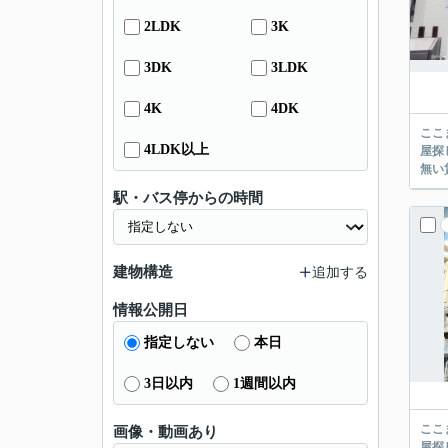
2LDK
3K
3DK
3LDK
4K
4DK
ここまでご覧頂き
4LDK以上
屋探し
駅・バス停からの時間
建物構造
追加する
情報公開日
指定しない
本日
3日以内
1週間以内
ここまでご覧頂き
画像・動画あり
屋探し