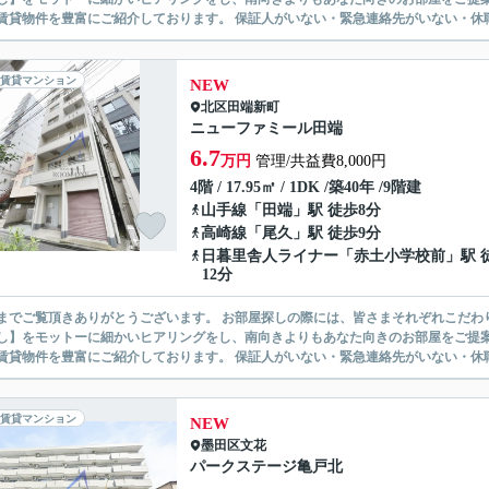
無い賃貸物件を豊富にご紹介しております。 保証人がいない・緊急連
賃貸マンション
NEW
北区
田端新町
ニューファミール田端
6.7
万円
管理/共益費8,000円
4階 / 17.95㎡ / 1DK /築40年 /9階建
山手線
「
田端
」駅 徒歩8分
高崎線
「
尾久
」駅 徒歩9分
日暮里舎人ライナー
「
赤土小学校前
」駅 
12分
ありがとうございます。 お部屋探しの際には、皆さまそれぞれこだわりの条件があると思いますが、当社では【あなたに１番のお部
】をモットーに細かいヒアリングをし、南向きよりもあなた向きのお部屋をご提案いたします。 シングル物件からファミ
無い賃貸物件を豊富にご紹介しております。 保証人がいない・緊急連
賃貸マンション
NEW
墨田区
文花
パークステージ亀戸北