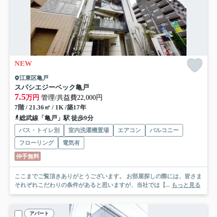
NEW
江東区亀戸
スパシエジーベック亀戸
7.5
万円
管理/共益費22,000円
7階 / 21.36㎡ / 1K /築17年
総武線「亀戸」駅 徒歩9分
バス・トイレ別
室内洗濯機置場
エアコン
バルコニー
フローリング
電気有
仲手無料
ここまでご覧頂きありがとうございます。 お部屋探しの際には、皆さま
それぞれこだわりの条件があると思いますが、当社では【...
もっと見る
アパート