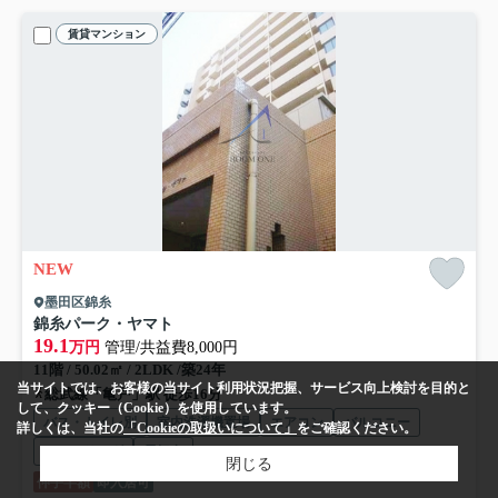
賃貸マンション
NEW
墨田区錦糸
錦糸パーク・ヤマト
19.1
万円
管理/共益費8,000円
11階 / 50.02㎡ / 2LDK /築24年
当サイトでは、お客様の当サイト利用状況把握、サービス向上検討を目的と
総武線「亀戸」駅 徒歩16分
して、クッキー（Cookie）を使用しています。
バス・トイレ別
室内洗濯機置場
エアコン
バルコニー
詳しくは、当社の
「Cookieの取扱いについて」
をご確認ください。
フローリング
電気有
閉じる
仲手半額
即入居可