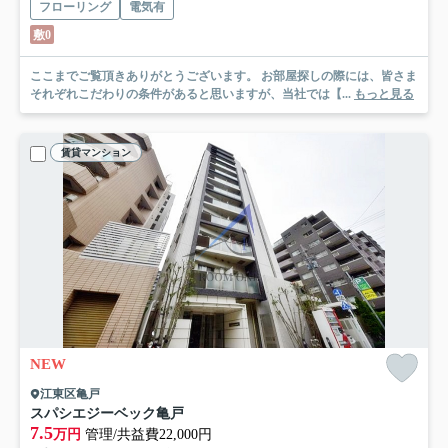
フローリング
電気有
敷0
ここまでご覧頂きありがとうございます。 お部屋探しの際には、皆さま
それぞれこだわりの条件があると思いますが、当社では【...
もっと見る
賃貸マンション
NEW
江東区亀戸
スパシエジーベック亀戸
7.5
万円
管理/共益費22,000円