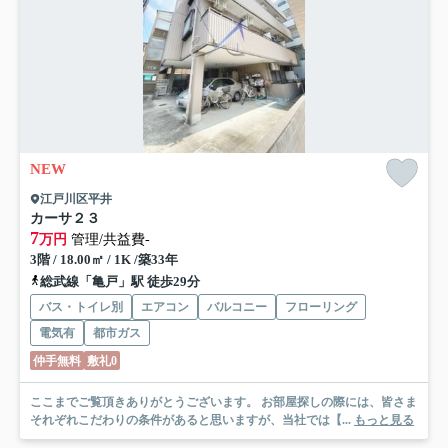
NEW
江戸川区平井
カーサ２３
7
万円
管理/共益費-
3階 / 18.00㎡ / 1K /築33年
総武線「亀戸」駅 徒歩29分
バス・トイレ別
エアコン
バルコニー
フローリング
電気有
都市ガス
仲手無料
敷礼0
ここまでご覧頂きありがとうございます。 お部屋探しの際には、皆さま
それぞれこだわりの条件があると思いますが、当社では【...
もっと見る