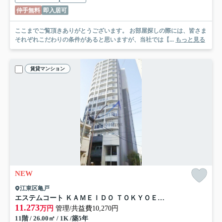
仲手無料
即入居可
ここまでご覧頂きありがとうございます。 お部屋探しの際には、皆さま
それぞれこだわりの条件があると思いますが、当社では【...
もっと見る
賃貸マンション
NEW
江東区亀戸
エステムコート ＫＡＭＥＩＤＯ ＴＯＫＹＯＥＡＳＴ
11.273
万円
管理/共益費10,270円
11階 / 26.00㎡ / 1K /築5年