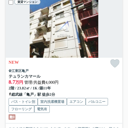
賃貸マンション
NEW
江東区亀戸
テュランカマール
8.7
万円
管理/共益費4,000円
2階 / 23.82㎡ / 1K /築11年
総武線「亀戸」駅 徒歩2分
バス・トイレ別
室内洗濯機置場
エアコン
バルコニー
フローリング
電気有
敷0