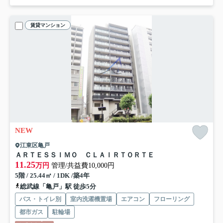
賃貸マンション
NEW
江東区亀戸
ＡＲＴＥＳＳＩＭＯ ＣＬＡＩＲＴＯＲＴＥ
11.25
万円
管理/共益費10,000円
5階 / 25.44㎡ / 1DK /築4年
総武線「亀戸」駅 徒歩5分
バス・トイレ別
室内洗濯機置場
エアコン
フローリング
都市ガス
駐輪場