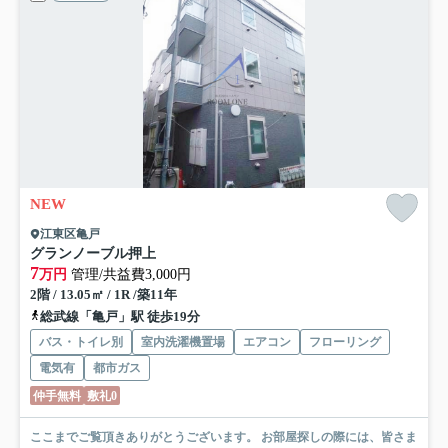
NEW
江東区亀戸
グランノーブル押上
7
万円
管理/共益費3,000円
2階 / 13.05㎡ / 1R /築11年
総武線「亀戸」駅 徒歩19分
バス・トイレ別
室内洗濯機置場
エアコン
フローリング
電気有
都市ガス
仲手無料
敷礼0
ここまでご覧頂きありがとうございます。 お部屋探しの際には、皆さま