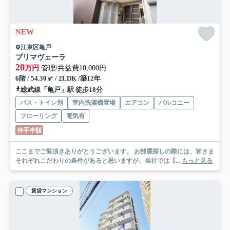
NEW
江東区亀戸
プリマヴェーラ
20
万円
管理/共益費10,000円
6階 / 54.30㎡ / 2LDK /築12年
総武線「亀戸」駅 徒歩18分
バス・トイレ別
室内洗濯機置場
エアコン
バルコニー
フローリング
電気有
仲手半額
ここまでご覧頂きありがとうございます。 お部屋探しの際には、皆さま
それぞれこだわりの条件があると思いますが、当社では【...
もっと見る
賃貸マンション