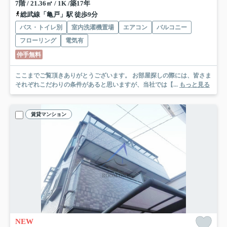
7階 / 21.36㎡ / 1K /築17年
総武線「亀戸」駅 徒歩9分
バス・トイレ別
室内洗濯機置場
エアコン
バルコニー
フローリング
電気有
仲手無料
ここまでご覧頂きありがとうございます。 お部屋探しの際には、皆さま
それぞれこだわりの条件があると思いますが、当社では【...
もっと見る
賃貸マンション
NEW