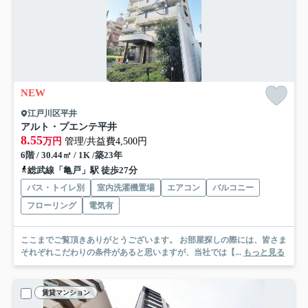
NEW
江戸川区平井
アルト・プエンテ平井
8.55
万円
管理/共益費4,500円
6階 / 30.44㎡ / 1K /築23年
総武線「亀戸」駅 徒歩27分
バス・トイレ別
室内洗濯機置場
エアコン
バルコニー
フローリング
電気有
ここまでご覧頂きありがとうございます。 お部屋探しの際には、皆さま
それぞれこだわりの条件があると思いますが、当社では【...
もっと見る
賃貸マンション