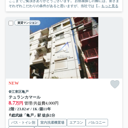
ここまでご覧頂きありがとうございます。 お部屋探しの際には、皆さま
それぞれこだわりの条件があると思いますが、当社では【...
もっと見る
賃貸マンション
NEW
江東区亀戸
テュランカマール
8.7
万円
管理/共益費4,000円
2階 / 23.82㎡ / 1K /築11年
総武線「亀戸」駅 徒歩2分
バス・トイレ別
室内洗濯機置場
エアコン
バルコニー