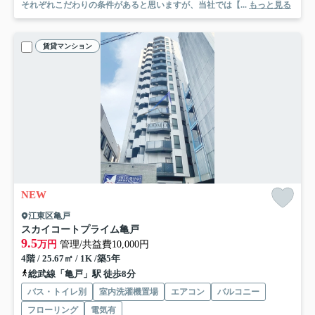
それぞれこだわりの条件があると思いますが、当社では【...
もっと見る
賃貸マンション
NEW
江東区亀戸
スカイコートプライム亀戸
9.5
万円
管理/共益費10,000円
4階 / 25.67㎡ / 1K /築5年
総武線「亀戸」駅 徒歩8分
バス・トイレ別
室内洗濯機置場
エアコン
バルコニー
フローリング
電気有