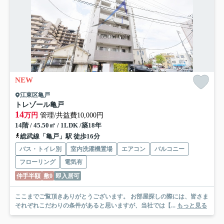
NEW
江東区亀戸
トレゾール亀戸
14
万円
管理/共益費10,000円
14階 / 45.50㎡ / 1LDK /築18年
総武線「亀戸」駅 徒歩16分
バス・トイレ別
室内洗濯機置場
エアコン
バルコニー
フローリング
電気有
仲手半額
敷0
即入居可
ここまでご覧頂きありがとうございます。 お部屋探しの際には、皆さま
それぞれこだわりの条件があると思いますが、当社では【...
もっと見る