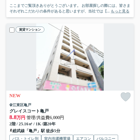
ここまでご覧頂きありがとうございます。 お部屋探しの際には、皆さま
それぞれこだわりの条件があると思いますが、当社では【...
もっと見る
賃貸マンション
NEW
江東区亀戸
グレイスコート亀戸
8.8
万円
管理/共益費6,000円
2階 / 25.16㎡ / 1K /築20年
総武線「亀戸」駅 徒歩5分
バス・トイレ別
室内洗濯機置場
エアコン
バルコニー