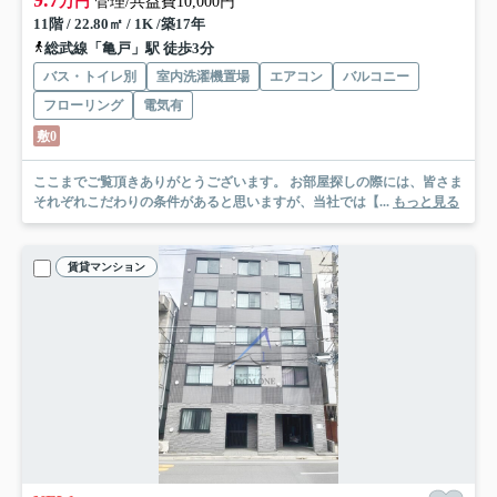
9.7
万円
管理/共益費10,000円
11階 / 22.80㎡ / 1K /築17年
総武線「亀戸」駅 徒歩3分
バス・トイレ別
室内洗濯機置場
エアコン
バルコニー
フローリング
電気有
敷0
ここまでご覧頂きありがとうございます。 お部屋探しの際には、皆さま
それぞれこだわりの条件があると思いますが、当社では【...
もっと見る
賃貸マンション