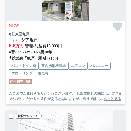
NEW
江東区亀戸
エルニシア亀戸
8.8
万円
管理/共益費15,000円
4階 / 23.74㎡ / 1K /築18年
総武線「亀戸」駅 徒歩15分
バス・トイレ別
室内洗濯機置場
エアコン
バルコニー
フローリング
電気有
仲手無料
敷0
ここまでご覧頂きありがとうございます。 お部屋探しの際には、皆さま
それぞれこだわりの条件があると思いますが、当社では【...
もっと見る
賃貸マンション