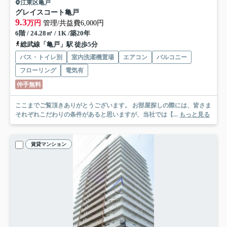
江東区亀戸
グレイスコート亀戸
9.3
万円
管理/共益費6,000円
6階 / 24.28㎡ / 1K /築20年
総武線「亀戸」駅 徒歩5分
バス・トイレ別
室内洗濯機置場
エアコン
バルコニー
フローリング
電気有
仲手無料
ここまでご覧頂きありがとうございます。 お部屋探しの際には、皆さま
それぞれこだわりの条件があると思いますが、当社では【...
もっと見る
賃貸マンション