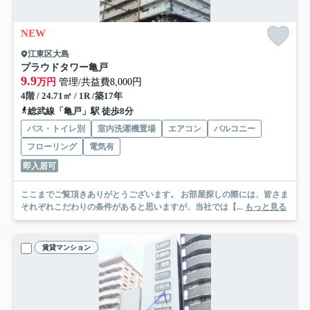
NEW
江東区大島
プラウドタワー亀戸
9.9
万円
管理/共益費8,000円
4階 / 24.71㎡ / 1R /築17年
総武線「亀戸」駅 徒歩8分
バス・トイレ別
室内洗濯機置場
エアコン
バルコニー
フローリング
電気有
即入居可
ここまでご覧頂きありがとうございます。 お部屋探しの際には、皆さま
それぞれこだわりの条件があると思いますが、当社では【...
もっと見る
賃貸マンション