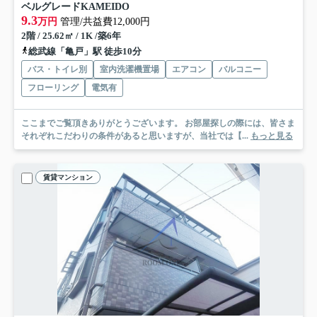
ベルグレードKAMEIDO
9.3
万円
管理/共益費12,000円
2階 / 25.62㎡ / 1K /築6年
総武線「亀戸」駅 徒歩10分
バス・トイレ別
室内洗濯機置場
エアコン
バルコニー
フローリング
電気有
ここまでご覧頂きありがとうございます。 お部屋探しの際には、皆さま
それぞれこだわりの条件があると思いますが、当社では【...
もっと見る
賃貸マンション