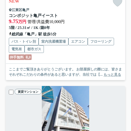
NEW
江東区亀戸
コンポジット亀戸イースト
9.75
万円
管理/共益費10,000円
5階 / 25.31㎡ / 1K /築8年
総武線「亀戸」駅 徒歩5分
バス・トイレ別
室内洗濯機置場
エアコン
フローリング
電気有
都市ガス
仲手無料
礼0
ここまでご覧頂きありがとうございます。 お部屋探しの際には、皆さま
それぞれこだわりの条件があると思いますが、当社では【...
もっと見る
賃貸マンション