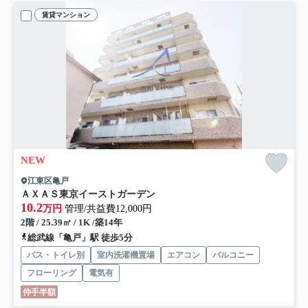
賃貸マンション
NEW
江東区亀戸
ＡＸＡＳ東京イーストガーデン
10.2
万円
管理/共益費12,000円
2階 / 25.39㎡ / 1K /築14年
総武線「亀戸」駅 徒歩5分
バス・トイレ別
室内洗濯機置場
エアコン
バルコニー
フローリング
電気有
仲手半額