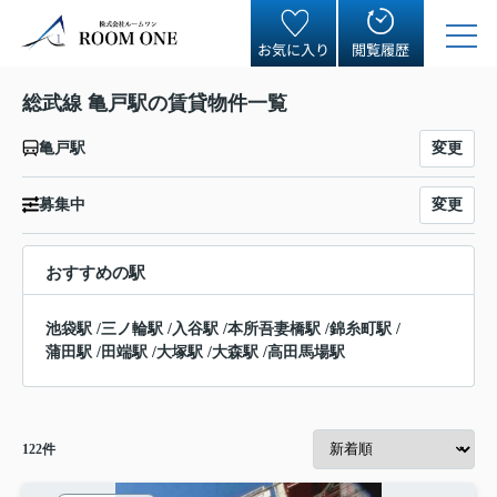
お気に入り
閲覧履歴
総武線 亀戸駅の賃貸物件一覧
変更
亀戸駅
変更
募集中
おすすめの駅
池袋駅
/
三ノ輪駅
/
入谷駅
/
本所吾妻橋駅
/
錦糸町駅
/
蒲田駅
/
田端駅
/
大塚駅
/
大森駅
/
高田馬場駅
122
件