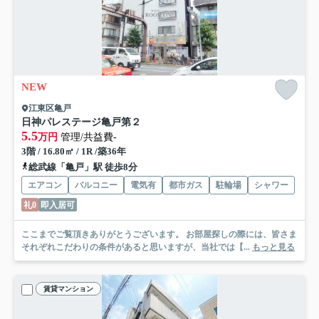
NEW
江東区亀戸
日神パレステージ亀戸第２
5.5
万円
管理/共益費-
3階 / 16.80㎡ / 1R /築36年
総武線「亀戸」駅 徒歩8分
エアコン
バルコニー
電気有
都市ガス
駐輪場
シャワー
礼0
即入居可
ここまでご覧頂きありがとうございます。 お部屋探しの際には、皆さま
それぞれこだわりの条件があると思いますが、当社では【...
もっと見る
賃貸マンション