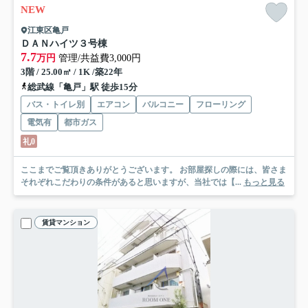
NEW
江東区亀戸
ＤＡＮハイツ３号棟
7.7
万円
管理/共益費3,000円
3階 / 25.00㎡ / 1K /築22年
総武線「亀戸」駅 徒歩15分
バス・トイレ別
エアコン
バルコニー
フローリング
電気有
都市ガス
礼0
ここまでご覧頂きありがとうございます。 お部屋探しの際には、皆さま
それぞれこだわりの条件があると思いますが、当社では【...
もっと見る
賃貸マンション