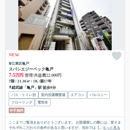
NEW
江東区亀戸
スパシエジーベック亀戸
7.5
万円
管理/共益費22,000円
7階 / 21.36㎡ / 1K /築17年
総武線「亀戸」駅 徒歩9分
バス・トイレ別
室内洗濯機置場
エアコン
バルコニー
フローリング
電気有
仲手無料
ここまでご覧頂きありがとうございます。 お部屋探しの際には、皆さま
それぞれこだわりの条件があると思いますが、当社では【...
もっと見る