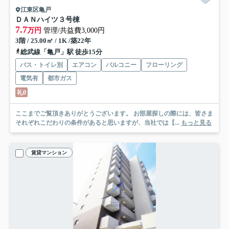
江東区亀戸
ＤＡＮハイツ３号棟
7.7
万円
管理/共益費3,000円
3階 / 25.00㎡ / 1K /築22年
総武線「亀戸」駅 徒歩15分
バス・トイレ別
エアコン
バルコニー
フローリング
電気有
都市ガス
礼0
ここまでご覧頂きありがとうございます。 お部屋探しの際には、皆さま
それぞれこだわりの条件があると思いますが、当社では【...
もっと見る
賃貸マンション