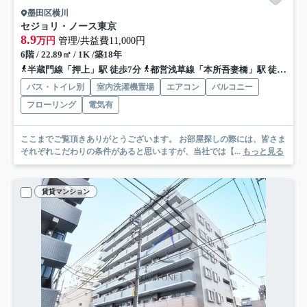
墨田区横川
セジョリ・ノース東京
8.9
万円
管理/共益費11,000円
6階 / 22.89㎡ / 1K /築18年
半蔵門線「押上」駅 徒歩7分
都営浅草線「本所吾妻橋」駅 徒歩13分
バス・トイレ別
室内洗濯機置場
エアコン
バルコニー
フローリング
電気有
ここまでご覧頂きありがとうございます。 お部屋探しの際には、皆さま
それぞれこだわりの条件があると思いますが、当社では【...
もっと見る
賃貸マンション