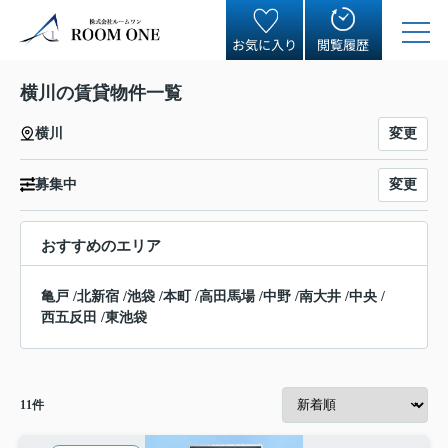
お気に入り
閲覧履歴
横川の賃貸物件一覧
変更
横川
変更
募集中
おすすめのエリア
亀戸
/
北新宿
/
池袋
/
本町
/
高田馬場
/
中野
/
南大井
/
中央
/
西五反田
/
東池袋
11
件