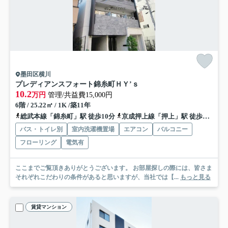
墨田区横川
プレディアンスフォート錦糸町ＨＹ’ｓ
10.2
万円
管理/共益費15,000円
6階 / 25.22㎡ / 1K /築11年
総武本線「錦糸町」駅 徒歩10分
京成押上線「押上」駅 徒歩10分
バス・トイレ別
室内洗濯機置場
エアコン
バルコニー
フローリング
電気有
ここまでご覧頂きありがとうございます。 お部屋探しの際には、皆さま
それぞれこだわりの条件があると思いますが、当社では【...
もっと見る
賃貸マンション