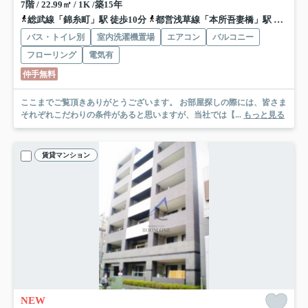
7階 / 22.99㎡ / 1K /築15年
総武線「錦糸町」駅 徒歩10分
都営浅草線「本所吾妻橋」駅 徒歩14分
バス・トイレ別
室内洗濯機置場
エアコン
バルコニー
フローリング
電気有
仲手無料
ここまでご覧頂きありがとうございます。 お部屋探しの際には、皆さま
それぞれこだわりの条件があると思いますが、当社では【...
もっと見る
賃貸マンション
NEW