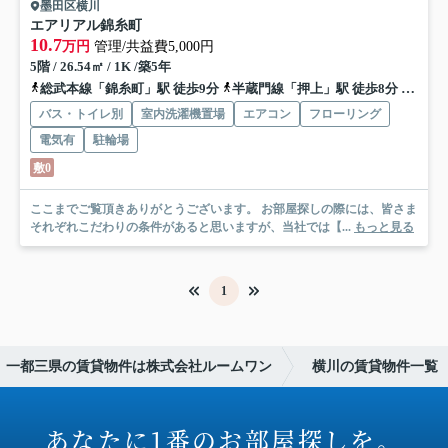
墨田区横川
エアリアル錦糸町
10.7
万円
管理/共益費5,000円
5階 / 26.54㎡ / 1K /築5年
総武本線「錦糸町」駅 徒歩9分
半蔵門線「押上」駅 徒歩8分
都営浅
バス・トイレ別
室内洗濯機置場
エアコン
フローリング
電気有
駐輪場
敷0
ここまでご覧頂きありがとうございます。 お部屋探しの際には、皆さま
それぞれこだわりの条件があると思いますが、当社では【...
もっと見る
1
一都三県の賃貸物件は株式会社ルームワン
横川の賃貸物件一覧
あなたに1番のお部屋探しを。