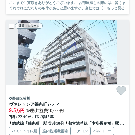
ここまでご覧頂きありがとうございます。 お部屋探しの際には、皆さま
それぞれこだわりの条件があると思いますが、当社では【...
もっと見る
賃貸マンション
墨田区横川
ヴァレッシア錦糸町シティ
9.5
万円
管理/共益費10,000円
7階 / 22.99㎡ / 1K /築15年
総武線「錦糸町」駅 徒歩10分
都営浅草線「本所吾妻橋」駅 徒歩14分
バス・トイレ別
室内洗濯機置場
エアコン
バルコニー