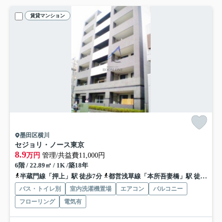
賃貸マンション
墨田区横川
セジョリ・ノース東京
8.9
万円
管理/共益費11,000円
6階 / 22.89㎡ / 1K /築18年
半蔵門線「押上」駅 徒歩7分
都営浅草線「本所吾妻橋」駅 徒歩13分
バス・トイレ別
室内洗濯機置場
エアコン
バルコニー
フローリング
電気有