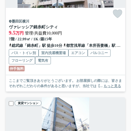
墨田区横川
ヴァレッシア錦糸町シティ
9.5
万円
管理/共益費10,000円
7階 / 22.99㎡ / 1K /築15年
総武線「錦糸町」駅 徒歩10分
都営浅草線「本所吾妻橋」駅 徒歩14分
バス・トイレ別
室内洗濯機置場
エアコン
バルコニー
フローリング
電気有
仲手無料
ここまでご覧頂きありがとうございます。 お部屋探しの際には、皆さま
それぞれこだわりの条件があると思いますが、当社では【...
もっと見る
賃貸マンション