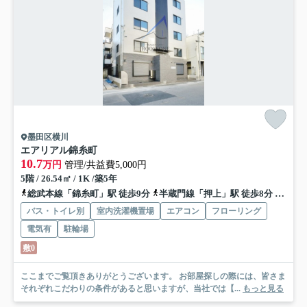
墨田区横川
エアリアル錦糸町
10.7
万円
管理/共益費5,000円
5階 / 26.54㎡ / 1K /築5年
総武本線「錦糸町」駅 徒歩9分
半蔵門線「押上」駅 徒歩8分
都営浅
バス・トイレ別
室内洗濯機置場
エアコン
フローリング
電気有
駐輪場
敷0
ここまでご覧頂きありがとうございます。 お部屋探しの際には、皆さま
それぞれこだわりの条件があると思いますが、当社では【...
もっと見る