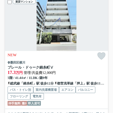
賃貸マンション
NEW
墨田区横川
プレール・ドゥーク錦糸町Ⅴ
17.3
万円
管理/共益費12,000円
5階 / 41.44㎡ / 1LDK /築9年
総武線「錦糸町」駅 徒歩12分
都営浅草線「押上」駅 徒歩11分
総武
バス・トイレ別
室内洗濯機置場
エアコン
バルコニー
フローリング
電気有
仲手無料
敷0
即入居可