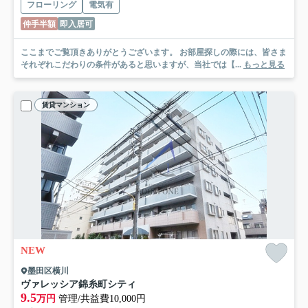
フローリング
電気有
仲手半額
即入居可
ここまでご覧頂きありがとうございます。 お部屋探しの際には、皆さま
それぞれこだわりの条件があると思いますが、当社では【...
もっと見る
賃貸マンション
NEW
墨田区横川
ヴァレッシア錦糸町シティ
9.5
万円
管理/共益費10,000円