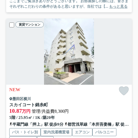
ここまでご覧頂きありがとうございます。 お部屋探しの際には、皆さま
それぞれこだわりの条件があると思いますが、当社では【...
もっと見る
賃貸マンション
NEW
墨田区横川
スカイコート錦糸町
10.87
万円
管理/共益費8,300円
5階 / 25.95㎡ / 1K /築20年
半蔵門線「押上」駅 徒歩9分
都営浅草線「本所吾妻橋」駅 徒歩16分
バス・トイレ別
室内洗濯機置場
エアコン
バルコニー