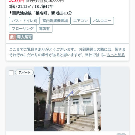
9.5
万円
管理/共益費10,000円
3階 / 21.15㎡ / 1K /築17年
西武池袋線「椎名町」駅 徒歩13分
バス・トイレ別
室内洗濯機置場
エアコン
バルコニー
フローリング
電気有
敷0
即入居可
ここまでご覧頂きありがとうございます。 お部屋探しの際には、皆さま
それぞれこだわりの条件があると思いますが、当社では【...
もっと見る
アパート