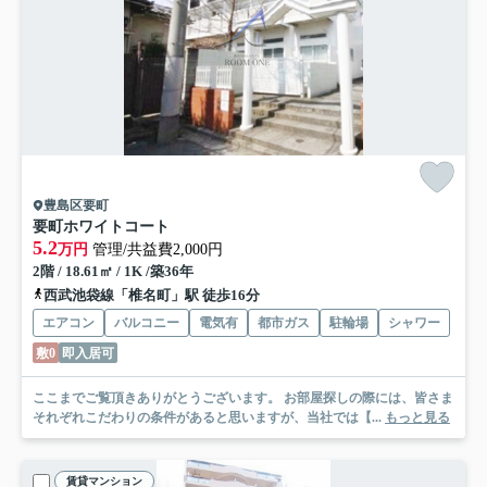
豊島区要町
要町ホワイトコート
5.2
万円
管理/共益費2,000円
2階 / 18.61㎡ / 1K /築36年
西武池袋線「椎名町」駅 徒歩16分
エアコン
バルコニー
電気有
都市ガス
駐輪場
シャワー
敷0
即入居可
ここまでご覧頂きありがとうございます。 お部屋探しの際には、皆さま
それぞれこだわりの条件があると思いますが、当社では【...
もっと見る
賃貸マンション