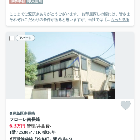
仲手半額
即入居可
ここまでご覧頂きありがとうございます。 お部屋探しの際には、皆さま
それぞれこだわりの条件があると思いますが、当社では【...
もっと見る
アパート
豊島区南長崎
フローレ南長崎
6.3
万円
管理/共益費-
1階 / 25.80㎡ / 1K /築26年
西武池袋線「椎名町」駅 徒歩6分