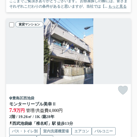
ここまでご覧頂きありがとうございます。 お部屋探しの際には、皆さま
それぞれこだわりの条件があると思いますが、当社では【...
もっと見る
賃貸マンション
豊島区西池袋
モンターリーブル美幸Ⅱ
7.9
万円
管理/共益費4,000円
2階 / 19.26㎡ / 1K /築28年
西武池袋線「椎名町」駅 徒歩13分
バス・トイレ別
室内洗濯機置場
エアコン
バルコニー