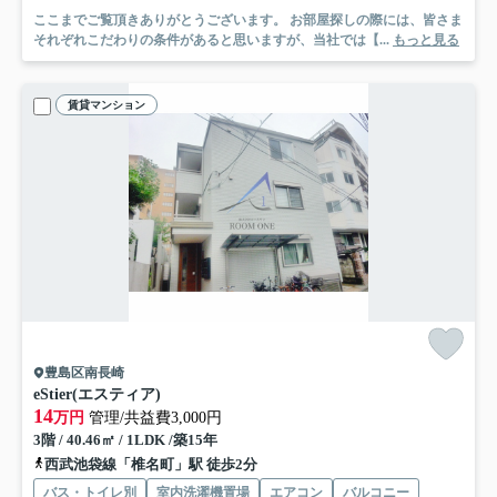
ここまでご覧頂きありがとうございます。 お部屋探しの際には、皆さま
それぞれこだわりの条件があると思いますが、当社では【...
もっと見る
賃貸マンション
豊島区南長崎
eStier(エスティア)
14
万円
管理/共益費3,000円
3階 / 40.46㎡ / 1LDK /築15年
西武池袋線「椎名町」駅 徒歩2分
バス・トイレ別
室内洗濯機置場
エアコン
バルコニー