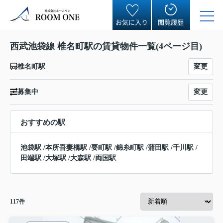
お気に入り
閲覧履歴
西武池袋線 椎名町駅の賃貸物件一覧(4ページ目)
変更
椎名町駅
変更
募集中
おすすめの駅
池袋駅
/
本所吾妻橋駅
/
要町駅
/
錦糸町駅
/
蒲田駅
/
千川駅
/
田端駅
/
大塚駅
/
大森駅
/
両国駅
117
件