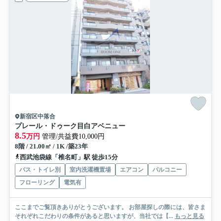
新宿区中落合
プレール・ドゥーク目白アベニュー
8.5
万円
管理/共益費10,000円
8階 / 21.00㎡ / 1K /築23年
西武池袋線「椎名町」駅 徒歩15分
バス・トイレ別
室内洗濯機置場
エアコン
バルコニー
フローリング
電気有
ここまでご覧頂きありがとうございます。 お部屋探しの際には、皆さま
それぞれこだわりの条件があると思いますが、当社では【...
もっと見る