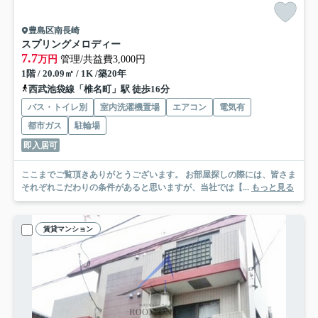
豊島区南長崎
スプリングメロディー
7.7
万円
管理/共益費3,000円
1階 / 20.09㎡ / 1K /築20年
西武池袋線「椎名町」駅 徒歩16分
バス・トイレ別
室内洗濯機置場
エアコン
電気有
都市ガス
駐輪場
即入居可
ここまでご覧頂きありがとうございます。 お部屋探しの際には、皆さま
それぞれこだわりの条件があると思いますが、当社では【...
もっと見る
賃貸マンション