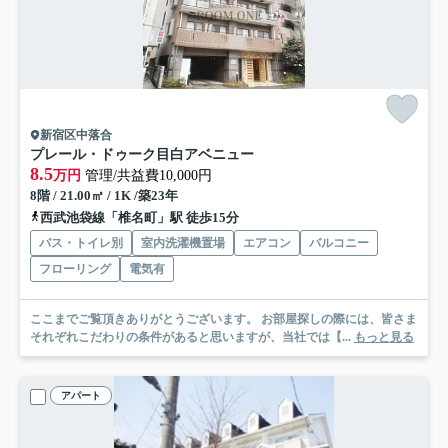
新宿区中落合
プレール・ドゥーク目白アベニュー
8.5
万円
管理/共益費10,000円
8階 / 21.00㎡ / 1K /築23年
西武池袋線「椎名町」駅 徒歩15分
バス・トイレ別
室内洗濯機置場
エアコン
バルコニー
フローリング
電気有
ここまでご覧頂きありがとうございます。 お部屋探しの際には、皆さま
それぞれこだわりの条件があると思いますが、当社では【...
もっと見る
アパート