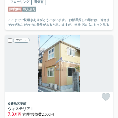
フローリング
電気有
仲手無料
即入居可
ここまでご覧頂きありがとうございます。 お部屋探しの際には、皆さま
それぞれこだわりの条件があると思いますが、当社では【...
もっと見る
アパート
豊島区要町
ウィステリアⅠ
7.3
万円
管理/共益費2,000円