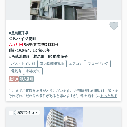
豊島区千早
ＣＫハイツ要町
7.5
万円
管理/共益費3,000円
1階 / 16.64㎡ / 1R /築60年
西武池袋線「椎名町」駅 徒歩10分
バス・トイレ別
室内洗濯機置場
エアコン
フローリング
電気有
都市ガス
敷礼0
即入居可
ここまでご覧頂きありがとうございます。 お部屋探しの際には、皆さま
それぞれこだわりの条件があると思いますが、当社では【...
もっと見る
賃貸マンション