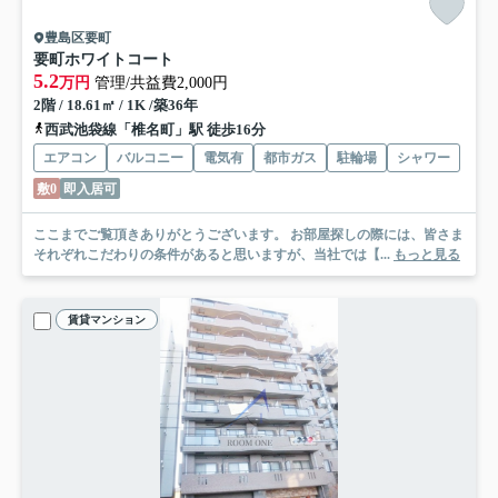
豊島区要町
要町ホワイトコート
5.2
万円
管理/共益費2,000円
2階 / 18.61㎡ / 1K /築36年
西武池袋線「椎名町」駅 徒歩16分
エアコン
バルコニー
電気有
都市ガス
駐輪場
シャワー
敷0
即入居可
ここまでご覧頂きありがとうございます。 お部屋探しの際には、皆さま
それぞれこだわりの条件があると思いますが、当社では【...
もっと見る
賃貸マンション