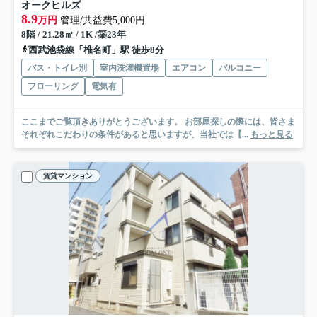
オークヒルズ
8.9
万円
管理/共益費5,000円
8階 / 21.28㎡ / 1K /築23年
西武池袋線「椎名町」駅 徒歩8分
バス・トイレ別
室内洗濯機置場
エアコン
バルコニー
フローリング
電気有
ここまでご覧頂きありがとうございます。 お部屋探しの際には、皆さま
それぞれこだわりの条件があると思いますが、当社では【...
もっと見る
賃貸マンション