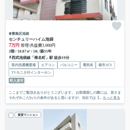
豊島区池袋
センチュリーハイム池袋
7
万円
管理/共益費3,000円
3階 / 18.87㎡ / 1K /築35年
西武池袋線「椎名町」駅 徒歩19分
室内洗濯機置場
エアコン
バルコニー
電気有
都市ガス
TVモニタ付インターホン
即入居可
ここまでご覧頂きありがとうございます。 お部屋探しの際には、皆さま
それぞれこだわりの条件があると思いますが、当社では【...
もっと見る
賃貸マンション