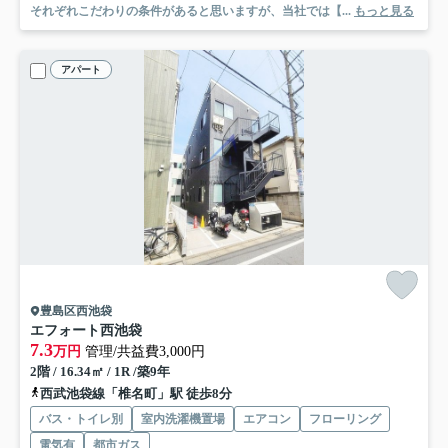
それぞれこだわりの条件があると思いますが、当社では【...
もっと見る
アパート
豊島区西池袋
エフォート西池袋
7.3
万円
管理/共益費3,000円
2階 / 16.34㎡ / 1R /築9年
西武池袋線「椎名町」駅 徒歩8分
バス・トイレ別
室内洗濯機置場
エアコン
フローリング
電気有
都市ガス