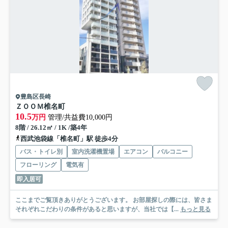
豊島区長崎
ＺＯＯＭ椎名町
10.5
万円
管理/共益費10,000円
8階 / 26.12㎡ / 1K /築4年
西武池袋線「椎名町」駅 徒歩4分
バス・トイレ別
室内洗濯機置場
エアコン
バルコニー
フローリング
電気有
即入居可
ここまでご覧頂きありがとうございます。 お部屋探しの際には、皆さま
それぞれこだわりの条件があると思いますが、当社では【...
もっと見る