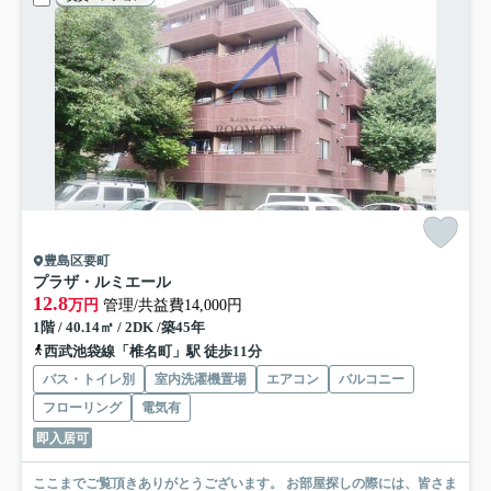
豊島区要町
プラザ・ルミエール
12.8
万円
管理/共益費14,000円
1階 / 40.14㎡ / 2DK /築45年
西武池袋線「椎名町」駅 徒歩11分
バス・トイレ別
室内洗濯機置場
エアコン
バルコニー
フローリング
電気有
即入居可
ここまでご覧頂きありがとうございます。 お部屋探しの際には、皆さま