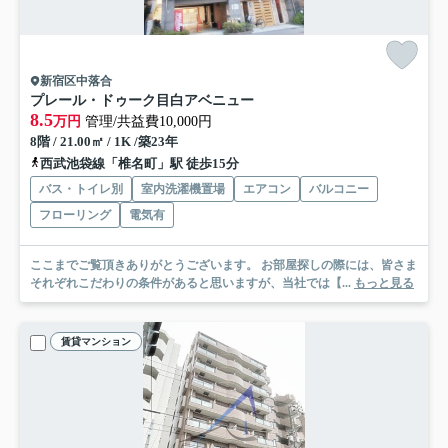
新宿区中落合
プレール・ドゥーク目白アベニュー
8.5
万円
管理/共益費10,000円
8階 / 21.00㎡ / 1K /築23年
西武池袋線「椎名町」駅 徒歩15分
バス・トイレ別
室内洗濯機置場
エアコン
バルコニー
フローリング
電気有
ここまでご覧頂きありがとうございます。 お部屋探しの際には、皆さま
それぞれこだわりの条件があると思いますが、当社では【...
もっと見る
賃貸マンション