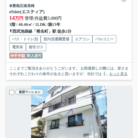
豊島区南長崎
eStier(エスティア)
14
万円
管理/共益費3,000円
3階 / 40.46㎡ / 1LDK /築15年
西武池袋線「椎名町」駅 徒歩2分
バス・トイレ別
室内洗濯機置場
エアコン
バルコニー
電気有
都市ガス
仲手半額
即入居可
ここまでご覧頂きありがとうございます。 お部屋探しの際には、皆さま
それぞれこだわりの条件があると思いますが、当社では【...
もっと見る
賃貸マンション