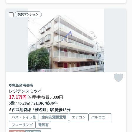
賃貸マンション
豊島区南長崎
レジデンスミツイ
17.1
万円
管理/共益費5,000円
5階 / 45.28㎡ / 2LDK /築36年
西武池袋線「椎名町」駅 徒歩15分
バス・トイレ別
室内洗濯機置場
エアコン
バルコニー
フローリング
電気有