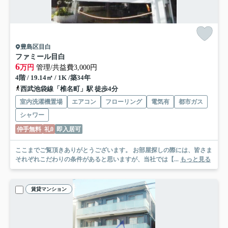
豊島区目白
ファミール目白
6
万円
管理/共益費3,000円
4階 / 19.14㎡ / 1K /築34年
西武池袋線「椎名町」駅 徒歩4分
室内洗濯機置場
エアコン
フローリング
電気有
都市ガス
シャワー
仲手無料
礼0
即入居可
ここまでご覧頂きありがとうございます。 お部屋探しの際には、皆さま
それぞれこだわりの条件があると思いますが、当社では【...
もっと見る
賃貸マンション