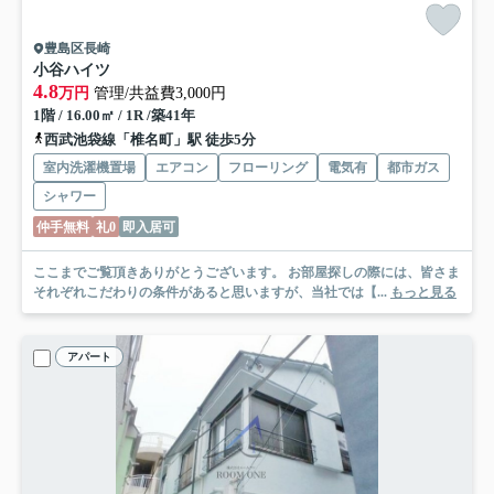
豊島区長崎
小谷ハイツ
4.8
万円
管理/共益費3,000円
1階 / 16.00㎡ / 1R /築41年
西武池袋線「椎名町」駅 徒歩5分
室内洗濯機置場
エアコン
フローリング
電気有
都市ガス
シャワー
仲手無料
礼0
即入居可
ここまでご覧頂きありがとうございます。 お部屋探しの際には、皆さま
それぞれこだわりの条件があると思いますが、当社では【...
もっと見る
アパート