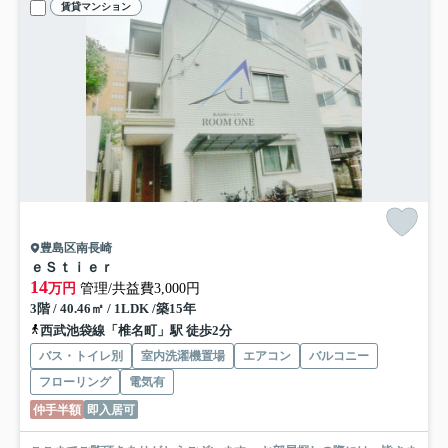
賃貸マンション
豊島区南長崎
ｅＳｔｉｅｒ
14
万円
管理/共益費3,000円
3階 / 40.46㎡ / 1LDK /築15年
西武池袋線「椎名町」駅 徒歩2分
バス・トイレ別
室内洗濯機置場
エアコン
バルコニー
フローリング
電気有
仲手半額
即入居可