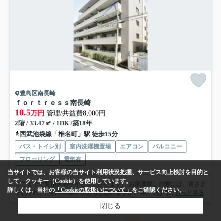
豊島区南長崎
ｆｏｒｔｒｅｓｓ南長崎
10.5
万円
管理/共益費8,000円
2階 / 33.47㎡ / 1DK /築18年
西武池袋線「椎名町」駅 徒歩15分
バス・トイレ別
室内洗濯機置場
エアコン
バルコニー
フローリング
電気有
当サイトでは、お客様の当サイト利用状況把握、サービス向上検討を目的と
して、クッキー（Cookie）を使用しています。
ここまでご覧頂きありがとうございます。 お部屋探しの際には、皆さま
詳しくは、当社の
「Cookieの取扱いについて」
をご確認ください。
それぞれこだわりの条件があると思いますが、当社では【...
もっと見る
閉じる