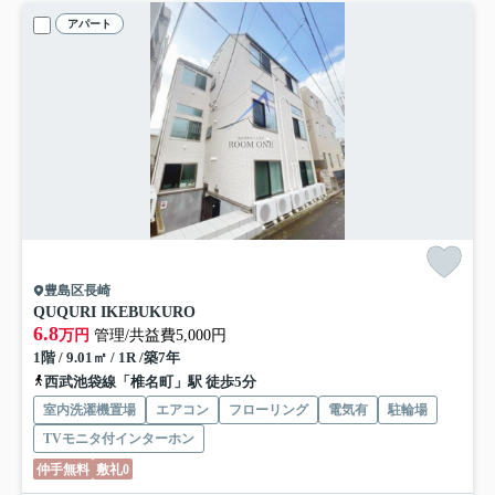
アパート
豊島区長崎
QUQURI IKEBUKURO
6.8
万円
管理/共益費5,000円
1階 / 9.01㎡ / 1R /築7年
西武池袋線「椎名町」駅 徒歩5分
室内洗濯機置場
エアコン
フローリング
電気有
駐輪場
TVモニタ付インターホン
仲手無料
敷礼0