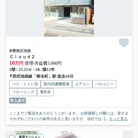
豊島区池袋
Ｃｌｏｕｄ２
10
万円
管理/共益費3,000円
1階 / 25.25㎡ / 1K /築12年
西武池袋線「椎名町」駅 徒歩20分
バス・トイレ別
室内洗濯機置場
エアコン
バルコニー
フローリング
電気有
即入居可
ここまでご覧頂きありがとうございます。 お部屋探しの際には、皆さま
それぞれこだわりの条件があると思いますが、当社では【...
もっと見る
賃貸マンション