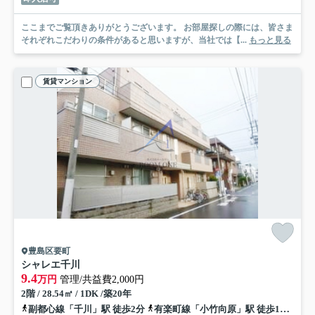
ここまでご覧頂きありがとうございます。 お部屋探しの際には、皆さま
それぞれこだわりの条件があると思いますが、当社では【...
もっと見る
賃貸マンション
豊島区要町
シャレエ千川
9.4
万円
管理/共益費2,000円
2階 / 28.54㎡ / 1DK /築20年
副都心線「千川」駅 徒歩2分
有楽町線「小竹向原」駅 徒歩13分
西