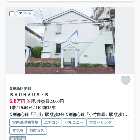
アパート
豊島区要町
ＢＡＵＨＡＵＳ・Ｂ
6.8
万円
管理/共益費2,000円
1階 / 19.80㎡ / 1K /築38年
副都心線「千川」駅 徒歩2分
副都心線「小竹向原」駅 徒歩16分
西
室内洗濯機置場
エアコン
バルコニー
フローリング
電気有
都市ガス
即入居可