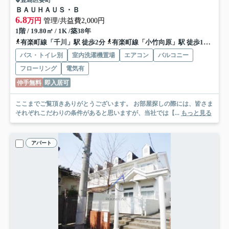
ＢＡＵＨＡＵＳ・Ｂ
6.8
万円
管理/共益費2,000円
1階 / 19.80㎡ / 1K /築38年
有楽町線「千川」駅 徒歩2分
有楽町線「小竹向原」駅 徒歩15分
有
バス・トイレ別
室内洗濯機置場
エアコン
バルコニー
フローリング
電気有
仲手無料
即入居可
ここまでご覧頂きありがとうございます。 お部屋探しの際には、皆さま
それぞれこだわりの条件があると思いますが、当社では【...
もっと見る
アパート