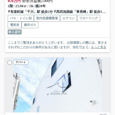
8.6
万円
管理/共益費2,000円
1階 / 23.98㎡ / 1K /築20年
有楽町線「千川」駅 徒歩2分
西武池袋線「東長崎」駅 徒歩15分
副
バス・トイレ別
室内洗濯機置場
エアコン
フローリング
電気有
都市ガス
即入居可
ここまでご覧頂きありがとうございます。 お部屋探しの際には、皆さま
それぞれこだわりの条件があると思いますが、当社では【...
もっと見る
アパート