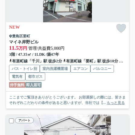
NEW
豊島区要町
マイネ岸野ビル
11.5
万円
管理/共益費5,000円
3階 / 47.35㎡ / 1LDK /築47年
有楽町線「千川」駅 徒歩2分
有楽町線「要町」駅 徒歩10分
西武池
バス・トイレ別
室内洗濯機置場
エアコン
バルコニー
電気有
都市ガス
仲手無料
即入居可
ここまでご覧頂きありがとうございます。 お部屋探しの際には、皆さま
それぞれこだわりの条件があると思いますが、当社では【...
もっと見る
アパート