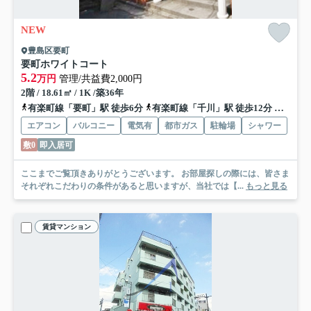
NEW
豊島区要町
要町ホワイトコート
5.2
万円
管理/共益費2,000円
2階 / 18.61㎡ / 1K /築36年
有楽町線「要町」駅 徒歩6分
有楽町線「千川」駅 徒歩12分
西武池
エアコン
バルコニー
電気有
都市ガス
駐輪場
シャワー
敷0
即入居可
ここまでご覧頂きありがとうございます。 お部屋探しの際には、皆さま
それぞれこだわりの条件があると思いますが、当社では【...
もっと見る
賃貸マンション