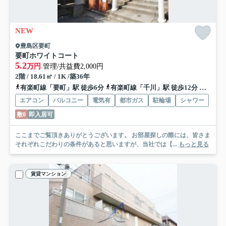
NEW
豊島区要町
要町ホワイトコート
5.2
万円
管理/共益費2,000円
2階 / 18.61㎡ / 1K /築36年
有楽町線「要町」駅 徒歩6分
有楽町線「千川」駅 徒歩12分
西武池
エアコン
バルコニー
電気有
都市ガス
駐輪場
シャワー
敷0
即入居可
ここまでご覧頂きありがとうございます。 お部屋探しの際には、皆さま
それぞれこだわりの条件があると思いますが、当社では【...
もっと見る
賃貸マンション