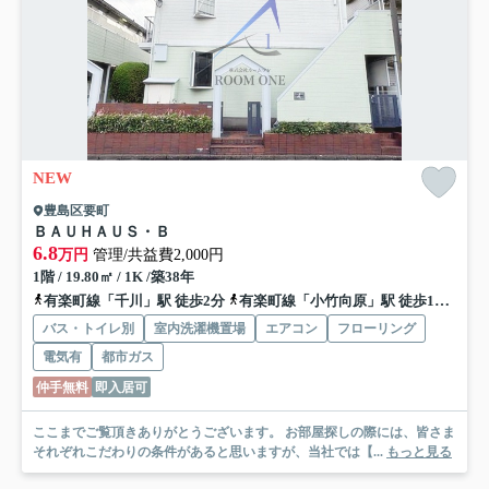
NEW
豊島区要町
ＢＡＵＨＡＵＳ・Ｂ
6.8
万円
管理/共益費2,000円
1階 / 19.80㎡ / 1K /築38年
有楽町線「千川」駅 徒歩2分
有楽町線「小竹向原」駅 徒歩15分
有
バス・トイレ別
室内洗濯機置場
エアコン
フローリング
電気有
都市ガス
仲手無料
即入居可
ここまでご覧頂きありがとうございます。 お部屋探しの際には、皆さま
それぞれこだわりの条件があると思いますが、当社では【...
もっと見る