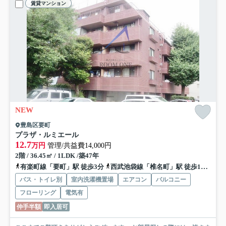
賃貸マンション
NEW
豊島区要町
プラザ・ルミエール
12.7
万円
管理/共益費14,000円
2階 / 36.45㎡ / 1LDK /築47年
有楽町線「要町」駅 徒歩3分
西武池袋線「椎名町」駅 徒歩11分
有
バス・トイレ別
室内洗濯機置場
エアコン
バルコニー
フローリング
電気有
仲手半額
即入居可