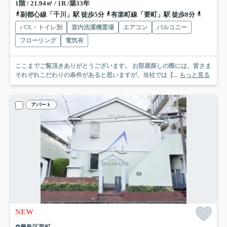
1階 / 21.94㎡ / 1R /築33年
副都心線「千川」駅 徒歩5分
有楽町線「要町」駅 徒歩8分
西武池袋
バス・トイレ別
室内洗濯機置場
エアコン
バルコニー
フローリング
電気有
ここまでご覧頂きありがとうございます。 お部屋探しの際には、皆さま
それぞれこだわりの条件があると思いますが、当社では【...
もっと見る
アパート
NEW
豊島区要町