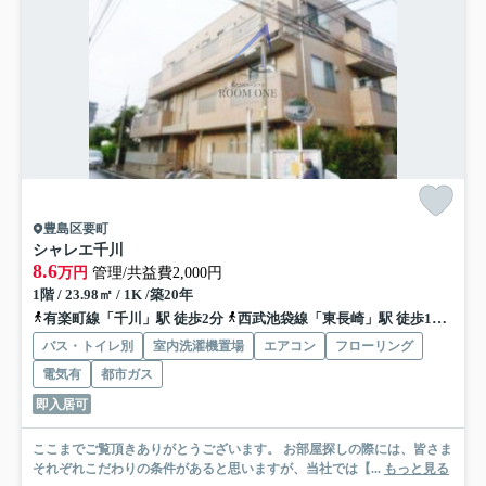
豊島区要町
シャレエ千川
8.6
万円
管理/共益費2,000円
1階 / 23.98㎡ / 1K /築20年
有楽町線「千川」駅 徒歩2分
西武池袋線「東長崎」駅 徒歩15分
有
バス・トイレ別
室内洗濯機置場
エアコン
フローリング
電気有
都市ガス
即入居可
ここまでご覧頂きありがとうございます。 お部屋探しの際には、皆さま
それぞれこだわりの条件があると思いますが、当社では【...
もっと見る