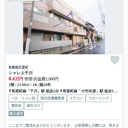
豊島区要町
シャレエ千川
8.6
万円
管理/共益費2,000円
1階 / 23.98㎡ / 1K /築20年
有楽町線「千川」駅 徒歩2分
有楽町線「小竹向原」駅 徒歩13分
西
バス・トイレ別
室内洗濯機置場
エアコン
フローリング
電気有
都市ガス
即入居可
ここまでご覧頂きありがとうございます。 お部屋探しの際には、皆さま