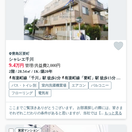
豊島区要町
シャレエ千川
9.4
万円
管理/共益費2,000円
2階 / 28.54㎡ / 1K /築20年
有楽町線「千川」駅 徒歩2分
有楽町線「要町」駅 徒歩15分
西武池
バス・トイレ別
室内洗濯機置場
エアコン
バルコニー
フローリング
電気有
ここまでご覧頂きありがとうございます。 お部屋探しの際には、皆さま
それぞれこだわりの条件があると思いますが、当社では【...
もっと見る
賃貸マンション