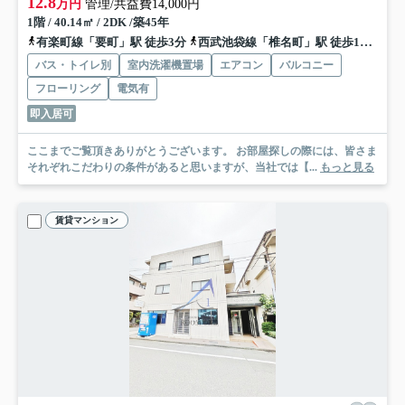
12.8
万円
管理/共益費14,000円
1階 / 40.14㎡ / 2DK /築45年
有楽町線「要町」駅 徒歩3分
西武池袋線「椎名町」駅 徒歩11分
西
バス・トイレ別
室内洗濯機置場
エアコン
バルコニー
フローリング
電気有
即入居可
ここまでご覧頂きありがとうございます。 お部屋探しの際には、皆さま
それぞれこだわりの条件があると思いますが、当社では【...
もっと見る
賃貸マンション