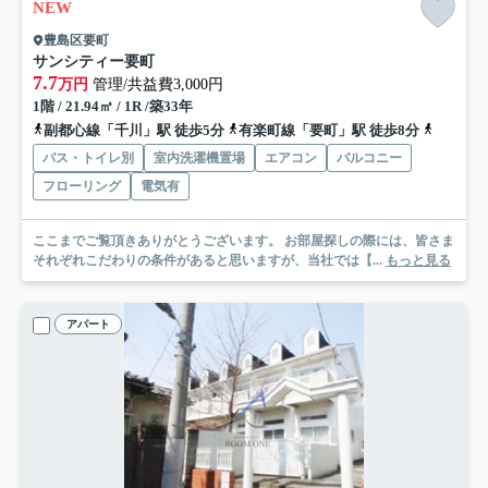
NEW
豊島区要町
サンシティー要町
7.7
万円
管理/共益費3,000円
1階 / 21.94㎡ / 1R /築33年
副都心線「千川」駅 徒歩5分
有楽町線「要町」駅 徒歩8分
西武池袋
バス・トイレ別
室内洗濯機置場
エアコン
バルコニー
フローリング
電気有
ここまでご覧頂きありがとうございます。 お部屋探しの際には、皆さま
それぞれこだわりの条件があると思いますが、当社では【...
もっと見る
アパート