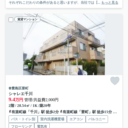
それぞれこだわりの条件があると思いますが、当社では【...
もっと見る
賃貸マンション
豊島区要町
シャレエ千川
9.4
万円
管理/共益費2,000円
2階 / 28.54㎡ / 1K /築20年
有楽町線「千川」駅 徒歩2分
有楽町線「要町」駅 徒歩15分
西武池
バス・トイレ別
室内洗濯機置場
エアコン
バルコニー
フローリング
電気有