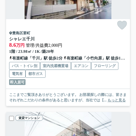
豊島区要町
シャレエ千川
8.6
万円
管理/共益費2,000円
1階 / 23.98㎡ / 1K /築20年
有楽町線「千川」駅 徒歩2分
有楽町線「小竹向原」駅 徒歩13分
西
バス・トイレ別
室内洗濯機置場
エアコン
フローリング
電気有
都市ガス
即入居可
ここまでご覧頂きありがとうございます。 お部屋探しの際には、皆さま
それぞれこだわりの条件があると思いますが、当社では【...
もっと見る
賃貸マンション