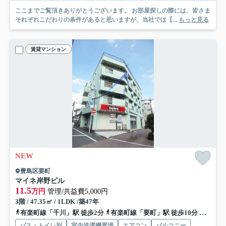
ここまでご覧頂きありがとうございます。 お部屋探しの際には、皆さま
それぞれこだわりの条件があると思いますが、当社では【...
もっと見る
賃貸マンション
NEW
豊島区要町
マイネ岸野ビル
11.5
万円
管理/共益費5,000円
3階 / 47.35㎡ / 1LDK /築47年
有楽町線「千川」駅 徒歩2分
有楽町線「要町」駅 徒歩10分
西武池
バス・トイレ別
室内洗濯機置場
エアコン
バルコニー