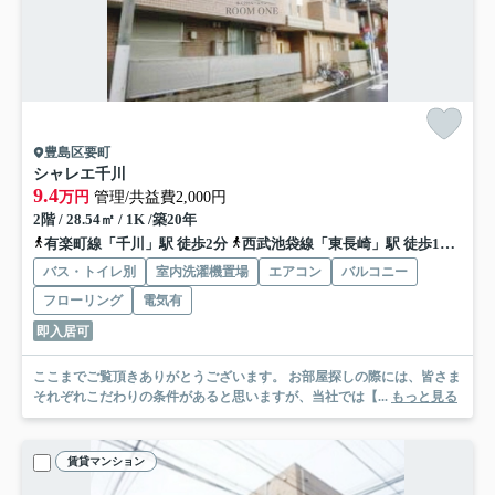
豊島区要町
シャレエ千川
9.4
万円
管理/共益費2,000円
2階 / 28.54㎡ / 1K /築20年
有楽町線「千川」駅 徒歩2分
西武池袋線「東長崎」駅 徒歩15分
有
バス・トイレ別
室内洗濯機置場
エアコン
バルコニー
フローリング
電気有
即入居可
ここまでご覧頂きありがとうございます。 お部屋探しの際には、皆さま
それぞれこだわりの条件があると思いますが、当社では【...
もっと見る
賃貸マンション