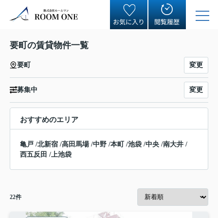
お気に入り
閲覧履歴
要町の賃貸物件一覧
変更
要町
変更
募集中
おすすめのエリア
亀戸
/
北新宿
/
高田馬場
/
中野
/
本町
/
池袋
/
中央
/
南大井
/
西五反田
/
上池袋
22
件