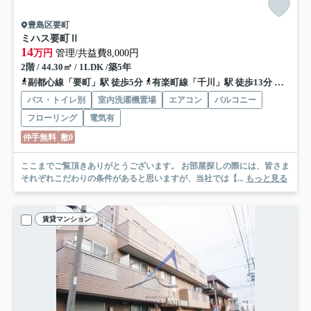
豊島区要町
ミハス要町Ⅱ
14
万円
管理/共益費8,000円
2階 / 44.30㎡ / 1LDK /築5年
副都心線「要町」駅 徒歩5分
有楽町線「千川」駅 徒歩13分
山手線
バス・トイレ別
室内洗濯機置場
エアコン
バルコニー
フローリング
電気有
仲手無料
敷0
ここまでご覧頂きありがとうございます。 お部屋探しの際には、皆さま
それぞれこだわりの条件があると思いますが、当社では【...
もっと見る
賃貸マンション