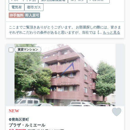
電気有
都市ガス
仲手無料
即入居可
ここまでご覧頂きありがとうございます。 お部屋探しの際には、皆さま
それぞれこだわりの条件があると思いますが、当社では【...
もっと見る
賃貸マンション
NEW
豊島区要町
プラザ・ルミエール