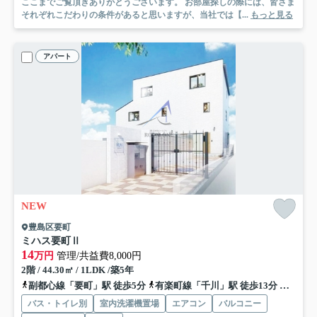
ここまでご覧頂きありがとうございます。 お部屋探しの際には、皆さま
それぞれこだわりの条件があると思いますが、当社では【...
もっと見る
アパート
NEW
豊島区要町
ミハス要町Ⅱ
14
万円
管理/共益費8,000円
2階 / 44.30㎡ / 1LDK /築5年
副都心線「要町」駅 徒歩5分
有楽町線「千川」駅 徒歩13分
西武池
バス・トイレ別
室内洗濯機置場
エアコン
バルコニー