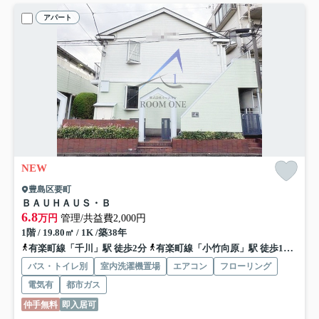
アパート
NEW
豊島区要町
ＢＡＵＨＡＵＳ・Ｂ
6.8
万円
管理/共益費2,000円
1階 / 19.80㎡ / 1K /築38年
有楽町線「千川」駅 徒歩2分
有楽町線「小竹向原」駅 徒歩15分
有
バス・トイレ別
室内洗濯機置場
エアコン
フローリング
電気有
都市ガス
仲手無料
即入居可