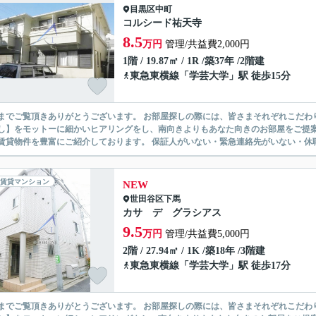
目黒区
中町
コルシード祐天寺
8.5
万円
管理/共益費2,000円
1階 / 19.87㎡ / 1R /築37年 /2階建
東急東横線
「
学芸大学
」駅 徒歩15分
ありがとうございます。 お部屋探しの際には、皆さまそれぞれこだわりの条件があると思いますが、当社では【あなたに１番のお部
】をモットーに細かいヒアリングをし、南向きよりもあなた向きのお部屋をご提案いたします。 シングル物件からファミ
無い賃貸物件を豊富にご紹介しております。 保証人がいない・緊急連
賃貸マンション
NEW
世田谷区
下馬
カサ デ グラシアス
9.5
万円
管理/共益費5,000円
2階 / 27.94㎡ / 1K /築18年 /3階建
東急東横線
「
学芸大学
」駅 徒歩17分
ありがとうございます。 お部屋探しの際には、皆さまそれぞれこだわりの条件があると思いますが、当社では【あなたに１番のお部