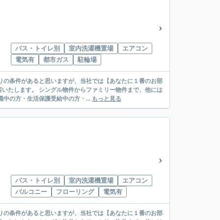
バス・トイレ別
室内洗濯機置場
エアコン
電気有
都市ガス
駐輪場
リー物件まで、他には
絡先がいない・休職中の方・生活保護受給中の方・...
もっと見る
バス・トイレ別
室内洗濯機置場
エアコン
バルコニー
フローリング
電気有