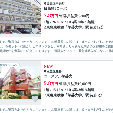
目黒区
中央町
目黒第8コーポ
7.8
万円
管理/共益費6,800円
1階 / 26.86㎡ / 1R /築59年 /5階建
東急東横線
「
学芸大学
」駅 徒歩12分
ありがとうございます。 お部屋探しの際には、皆さまそれぞれこだわりの条件があると思いますが、当社では【あなたに１番のお部
】をモットーに細かいヒアリングをし、南向きよりもあなた向きのお部屋をご提案いたします。 シングル物件からファミ
無い賃貸物件を豊富にご紹介しております。 保証人がいない・緊急連
賃貸マンション
NEW
目黒区
鷹番
ユースフル学芸大
5.8
万円
管理/共益費10,000円
1階 / 15.12㎡ / 1R /築43年 /4階建
東急東横線
「
学芸大学
」駅 徒歩3分
ありがとうございます。 お部屋探しの際には、皆さまそれぞれこだわりの条件があると思いますが、当社では【あなたに１番のお部