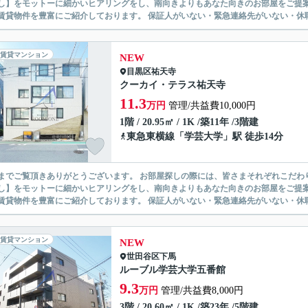
】をモットーに細かいヒアリングをし、南向きよりもあなた向きのお部屋をご提案いたします。 シングル物件からファミ
無い賃貸物件を豊富にご紹介しております。 保証人がいない・緊急連
賃貸マンション
NEW
目黒区
祐天寺
クーカイ・テラス祐天寺
11.3
万円
管理/共益費10,000円
1階 / 20.95㎡ / 1K /築11年 /3階建
東急東横線
「
学芸大学
」駅 徒歩14分
ありがとうございます。 お部屋探しの際には、皆さまそれぞれこだわりの条件があると思いますが、当社では【あなたに１番のお部
】をモットーに細かいヒアリングをし、南向きよりもあなた向きのお部屋をご提案いたします。 シングル物件からファミ
無い賃貸物件を豊富にご紹介しております。 保証人がいない・緊急連
賃貸マンション
NEW
世田谷区
下馬
ルーブル学芸大学五番館
9.3
万円
管理/共益費8,000円
3階 / 20.60㎡ / 1K /築23年 /5階建