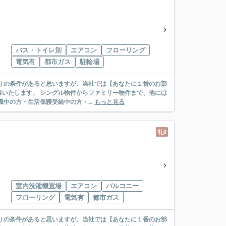
バス・トイレ別
エアコン
フローリング
電気有
都市ガス
駐輪場
リー物件まで、他には
絡先がいない・休職中の方・生活保護受給中の方・...
もっと見る
礼0
室内洗濯機置場
エアコン
バルコニー
フローリング
電気有
都市ガス