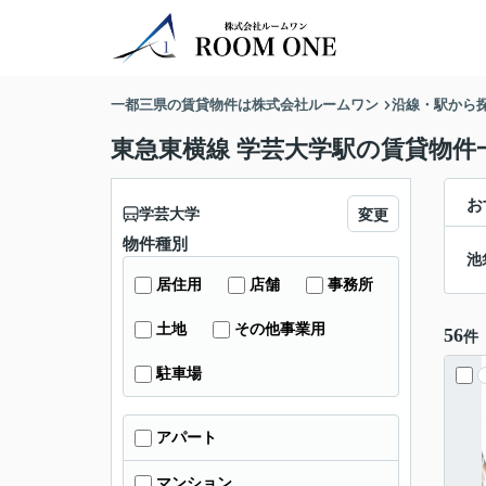
一都三県の賃貸物件は株式会社ルームワン
沿線・駅から
東急東横線 学芸大学駅の賃貸物件
お
学芸大学
変更
物件種別
池
居住用
店舗
事務所
土地
その他事業用
56
件
駐車場
アパート
マンション