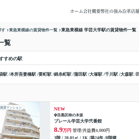
ホーム
会社概要
弊社の強み
沿革
店
探す
東急東横線の賃貸物件一覧
東急東横線 学芸大学駅の賃貸物件一覧
一覧
すすめの駅
袋駅
/
本所吾妻橋駅
/
要町駅
/
錦糸町駅
/
蒲田駅
/
大塚駅
/
千川駅
/
大森駅
/
賃貸マンション
NEW
目黒区
柿の木坂
プレール学芸大学弐番館
8.9
万円
管理/共益費4,000円
3階 / 20.01㎡ / 1K /築24年 /8階建