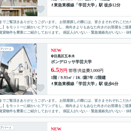
東急東横線
「
学芸大学
」駅 徒歩12分
ありがとうございます。 お部屋探しの際には、皆さまそれぞれこだわりの条件があると思いますが、当社では【あなたに１番のお部
】をモットーに細かいヒアリングをし、南向きよりもあなた向きのお部屋をご提案いたします。 シングル物件からファミ
無い賃貸物件を豊富にご紹介しております。 保証人がいない・緊急連
アパート
NEW
目黒区
五本木
ポンデロッサ学芸大学
6.5
万円
管理/共益費3,000円
1階 / 9.93㎡ / 1K /築7年 /2階建
東急東横線
「
学芸大学
」駅 徒歩6分
ありがとうございます。 お部屋探しの際には、皆さまそれぞれこだわりの条件があると思いますが、当社では【あなたに１番のお部
】をモットーに細かいヒアリングをし、南向きよりもあなた向きのお部屋をご提案いたします。 シングル物件からファミ
無い賃貸物件を豊富にご紹介しております。 保証人がいない・緊急連
アパート
NEW