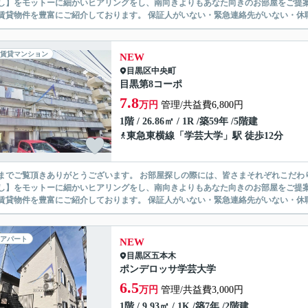
】をモットーに細かいヒアリングをし、南向きよりもあなた向きのお部屋をご提案いたします。 シングル物件からファミ
無い賃貸物件を豊富にご紹介しております。 保証人がいない・緊急連
賃貸マンション
NEW
目黒区
中央町
目黒第8コーポ
7.8
万円
管理/共益費6,800円
1階 / 26.86㎡ / 1R /築59年 /5階建
東急東横線
「
学芸大学
」駅 徒歩12分
ありがとうございます。 お部屋探しの際には、皆さまそれぞれこだわりの条件があると思いますが、当社では【あなたに１番のお部
】をモットーに細かいヒアリングをし、南向きよりもあなた向きのお部屋をご提案いたします。 シングル物件からファミ
無い賃貸物件を豊富にご紹介しております。 保証人がいない・緊急連
アパート
NEW
目黒区
五本木
ポンデロッサ学芸大学
6.5
万円
管理/共益費3,000円
1階 / 9.93㎡ / 1K /築7年 /2階建