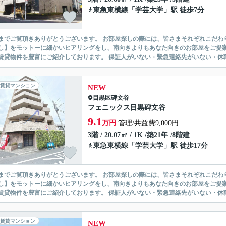
東急東横線
「
学芸大学
」駅 徒歩7分
ありがとうございます。 お部屋探しの際には、皆さまそれぞれこだわりの条件があると思いますが、当社では【あなたに１番のお部
】をモットーに細かいヒアリングをし、南向きよりもあなた向きのお部屋をご提案いたします。 シングル物件からファミ
無い賃貸物件を豊富にご紹介しております。 保証人がいない・緊急連
賃貸マンション
NEW
目黒区
碑文谷
フェニックス目黒碑文谷
9.1
万円
管理/共益費9,000円
3階 / 20.07㎡ / 1K /築21年 /8階建
東急東横線
「
学芸大学
」駅 徒歩17分
ありがとうございます。 お部屋探しの際には、皆さまそれぞれこだわりの条件があると思いますが、当社では【あなたに１番のお部
】をモットーに細かいヒアリングをし、南向きよりもあなた向きのお部屋をご提案いたします。 シングル物件からファミ
無い賃貸物件を豊富にご紹介しております。 保証人がいない・緊急連
賃貸マンション
NEW