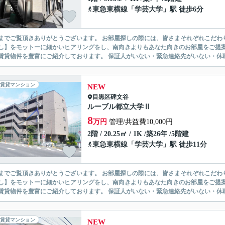
東急東横線
「
学芸大学
」駅 徒歩6分
ありがとうございます。 お部屋探しの際には、皆さまそれぞれこだわりの条件があると思いますが、当社では【あなたに１番のお部
】をモットーに細かいヒアリングをし、南向きよりもあなた向きのお部屋をご提案いたします。 シングル物件からファミ
無い賃貸物件を豊富にご紹介しております。 保証人がいない・緊急連
賃貸マンション
NEW
目黒区
碑文谷
ルーブル都立大学Ⅱ
8
万円
管理/共益費10,000円
2階 / 20.25㎡ / 1K /築26年 /5階建
東急東横線
「
学芸大学
」駅 徒歩11分
ありがとうございます。 お部屋探しの際には、皆さまそれぞれこだわりの条件があると思いますが、当社では【あなたに１番のお部
】をモットーに細かいヒアリングをし、南向きよりもあなた向きのお部屋をご提案いたします。 シングル物件からファミ
無い賃貸物件を豊富にご紹介しております。 保証人がいない・緊急連
賃貸マンション
NEW