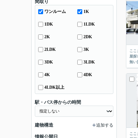
間取り
ワンルーム
1K
1DK
1LDK
2K
2DK
2LDK
3K
ここまでご覧頂き
屋探し
3DK
3LDK
4K
4DK
4LDK以上
駅・バス停からの時間
建物構造
追加する
ここまでご覧頂き
情報公開日