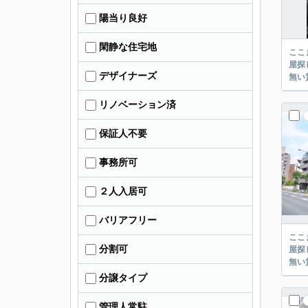
陽当り良好
閑静な住宅地
ここまでご覧頂き
屋探し
デザイナーズ
リノベーション済
保証人不要
事務所可
２人入居可
バリアフリー
ここまでご覧頂き
分割可
屋探し
分譲タイプ
管理人常駐