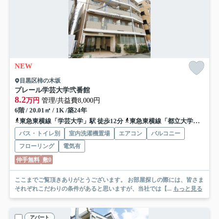
NEW
目黒区柿の木坂
プレール学芸大学弐番館
8.2
万円
管理/共益費8,000円
6階 / 20.01㎡ / 1K /築24年
東急東横線「学芸大学」駅 徒歩12分
東急東横線「都立大学」駅 徒歩16分
バス・トイレ別
室内洗濯機置場
エアコン
バルコニー
フローリング
電気有
仲手無料
敷0
ここまでご覧頂きありがとうございます。 お部屋探しの際には、皆さま
それぞれこだわりの条件があると思いますが、当社では【...
もっと見る
アパート