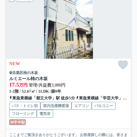
NEW
目黒区柿の木坂
ルミエール柿の木坂
17.5
万円
管理/共益費3,000円
1-2階 / 52.67㎡ / 1LDK /築9年
東急東横線「都立大学」駅 徒歩5分
東急東横線「学芸大学」駅 徒歩18分
バス・トイレ別
室内洗濯機置場
エアコン
バルコニー
フローリング
電気有
仲手半額
ここまでご覧頂きありがとうございます。 お部屋探しの際には、皆さま