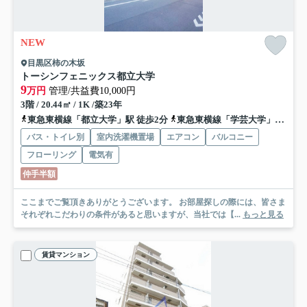
NEW
目黒区柿の木坂
トーシンフェニックス都立大学
9
万円
管理/共益費10,000円
3階 / 20.44㎡ / 1K /築23年
東急東横線「都立大学」駅 徒歩2分
東急東横線「学芸大学」駅 徒歩18分
バス・トイレ別
室内洗濯機置場
エアコン
バルコニー
フローリング
電気有
仲手半額
ここまでご覧頂きありがとうございます。 お部屋探しの際には、皆さま
それぞれこだわりの条件があると思いますが、当社では【...
もっと見る
賃貸マンション