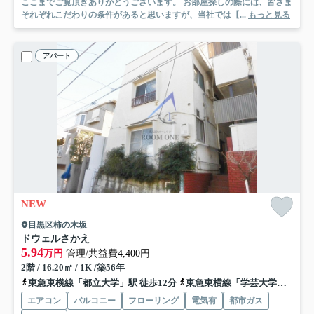
ここまでご覧頂きありがとうございます。 お部屋探しの際には、皆さま
それぞれこだわりの条件があると思いますが、当社では【...
もっと見る
アパート
NEW
目黒区柿の木坂
ドウェルさかえ
5.94
万円
管理/共益費4,400円
2階 / 16.20㎡ / 1K /築56年
東急東横線「都立大学」駅 徒歩12分
東急東横線「学芸大学」駅 徒歩16分
エアコン
バルコニー
フローリング
電気有
都市ガス