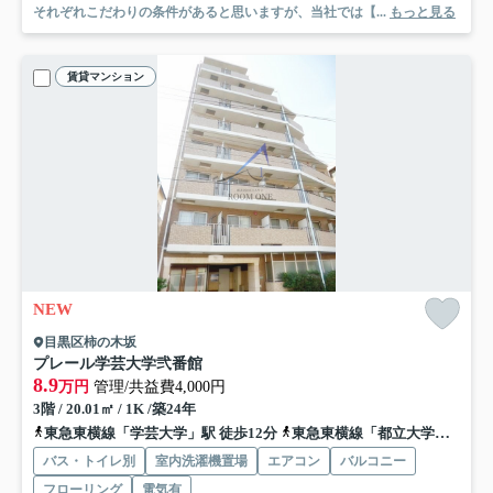
それぞれこだわりの条件があると思いますが、当社では【...
もっと見る
賃貸マンション
NEW
目黒区柿の木坂
プレール学芸大学弐番館
8.9
万円
管理/共益費4,000円
3階 / 20.01㎡ / 1K /築24年
東急東横線「学芸大学」駅 徒歩12分
東急東横線「都立大学」駅 徒歩18分
バス・トイレ別
室内洗濯機置場
エアコン
バルコニー
フローリング
電気有