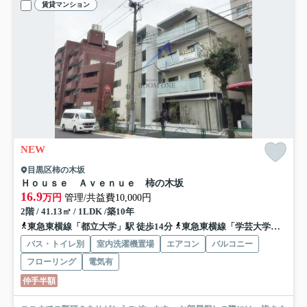
賃貸マンション
NEW
目黒区柿の木坂
Ｈｏｕｓｅ Ａｖｅｎｕｅ 柿の木坂
16.9
万円
管理/共益費10,000円
2階 / 41.13㎡ / 1LDK /築10年
東急東横線「都立大学」駅 徒歩14分
東急東横線「学芸大学」駅 徒歩15分
バス・トイレ別
室内洗濯機置場
エアコン
バルコニー
フローリング
電気有
仲手半額