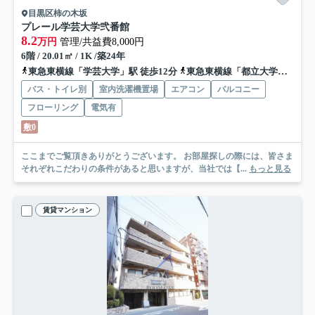
目黒区柿の木坂
プレール学芸大学弐番館
8.2
万円
管理/共益費8,000円
6階 / 20.01㎡ / 1K /築24年
東急東横線「学芸大学」駅 徒歩12分
東急東横線「都立大学」駅 徒歩16分
バス・トイレ別
室内洗濯機置場
エアコン
バルコニー
フローリング
電気有
敷0
ここまでご覧頂きありがとうございます。 お部屋探しの際には、皆さま
それぞれこだわりの条件があると思いますが、当社では【...
もっと見る
賃貸マンション