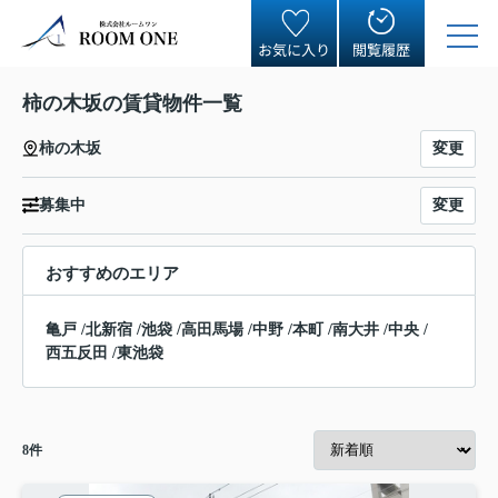
お気に入り
閲覧履歴
柿の木坂の賃貸物件一覧
変更
柿の木坂
変更
募集中
おすすめのエリア
亀戸
/
北新宿
/
池袋
/
高田馬場
/
中野
/
本町
/
南大井
/
中央
/
西五反田
/
東池袋
8
件