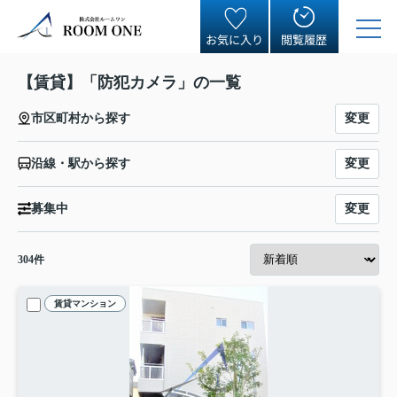
お気に入り
閲覧履歴
【賃貸】「防犯カメラ」の一覧
変更
市区町村から探す
変更
沿線・駅から探す
変更
募集中
304
件
賃貸マンション