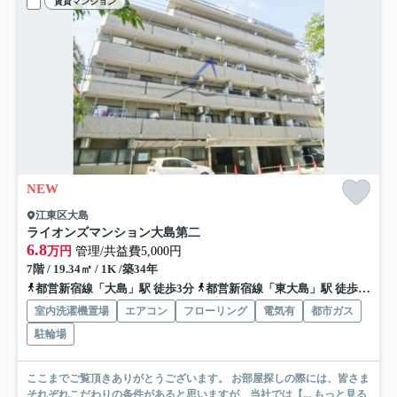
賃貸マンション
NEW
江東区大島
ライオンズマンション大島第二
6.8
万円
管理/共益費5,000円
7階 / 19.34㎡ / 1K /築34年
都営新宿線「大島」駅 徒歩3分
都営新宿線「東大島」駅 徒歩11分
室内洗濯機置場
エアコン
フローリング
電気有
都市ガス
駐輪場
ここまでご覧頂きありがとうございます。 お部屋探しの際には、皆さま
それぞれこだわりの条件があると思いますが、当社では【...
もっと見る