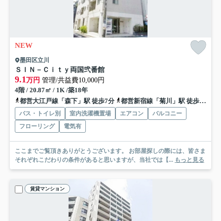
NEW
墨田区立川
ＳＩＮ－Ｃｉｔｙ両国弐番館
9.1
万円
管理/共益費10,000円
4階 / 20.87㎡ / 1K /築18年
都営大江戸線「森下」駅 徒歩7分
都営新宿線「菊川」駅 徒歩11分
バス・トイレ別
室内洗濯機置場
エアコン
バルコニー
フローリング
電気有
ここまでご覧頂きありがとうございます。 お部屋探しの際には、皆さま
それぞれこだわりの条件があると思いますが、当社では【...
もっと見る
賃貸マンション