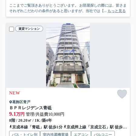
ここまでご覧頂きありがとうございます。 お部屋探しの際には、皆さま
それぞれこだわりの条件があると思いますが、当社では【...
もっと見る
賃貸マンション
NEW
葛飾区青戸
ＢＰＲレジデンス青砥
9.1
万円
管理/共益費10,000円
8階 / 20.20㎡ / 1K /築4年
京成本線「青砥」駅 徒歩1分
京成押上線「京成立石」駅 徒歩16分
バス・トイレ別
室内洗濯機置場
エアコン
バルコニー