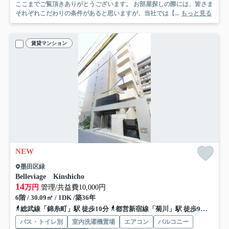
ここまでご覧頂きありがとうございます。 お部屋探しの際には、皆さま
それぞれこだわりの条件があると思いますが、当社では【...
もっと見る
賃貸マンション
NEW
墨田区緑
Belleviage Kinshicho
14
万円
管理/共益費10,000円
6階 / 30.09㎡ / 1DK /築36年
総武線「錦糸町」駅 徒歩10分
都営新宿線「菊川」駅 徒歩9分
半蔵
バス・トイレ別
室内洗濯機置場
エアコン
バルコニー