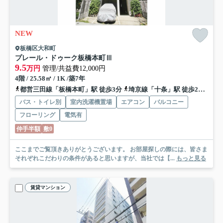
NEW
板橋区大和町
プレール・ドゥーク板橋本町Ⅲ
9.5
万円
管理/共益費12,000円
4階 / 25.58㎡ / 1K /築7年
都営三田線「板橋本町」駅 徒歩3分
埼京線「十条」駅 徒歩22分
東
バス・トイレ別
室内洗濯機置場
エアコン
バルコニー
フローリング
電気有
仲手半額
敷0
ここまでご覧頂きありがとうございます。 お部屋探しの際には、皆さま
それぞれこだわりの条件があると思いますが、当社では【...
もっと見る
賃貸マンション