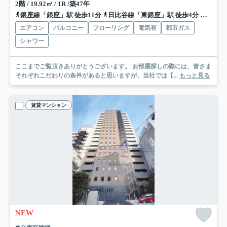
2階 / 19.92㎡ / 1R /築47年
銀座線「銀座」駅 徒歩11分
日比谷線「東銀座」駅 徒歩4分
都営大
エアコン
バルコニー
フローリング
電気有
都市ガス
シャワー
ここまでご覧頂きありがとうございます。 お部屋探しの際には、皆さま
それぞれこだわりの条件があると思いますが、当社では【...
もっと見る
賃貸マンション
NEW