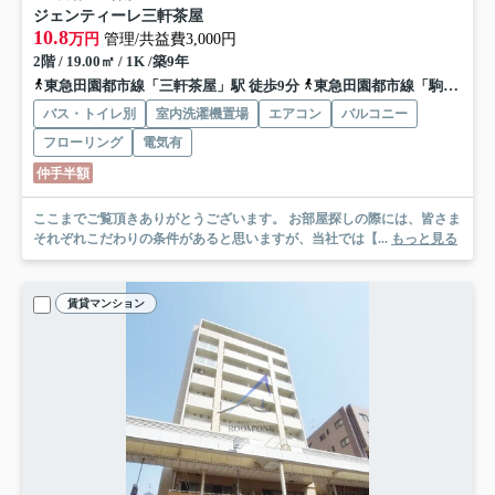
ジェンティーレ三軒茶屋
10.8
万円
管理/共益費3,000円
2階 / 19.00㎡ / 1K /築9年
東急田園都市線「三軒茶屋」駅 徒歩9分
東急田園都市線「駒沢大学」駅 徒歩15分
バス・トイレ別
室内洗濯機置場
エアコン
バルコニー
フローリング
電気有
仲手半額
ここまでご覧頂きありがとうございます。 お部屋探しの際には、皆さま
それぞれこだわりの条件があると思いますが、当社では【...
もっと見る
賃貸マンション