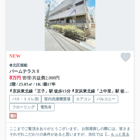
NEW
北区堀船
パームテラスⅡ
8
万円
管理/共益費2,000円
2階 / 25.05㎡ / 1K /築17年
京浜東北線「王子」駅 徒歩15分
京浜東北線「上中里」駅 徒歩17分
バス・トイレ別
室内洗濯機置場
エアコン
バルコニー
フローリング
電気有
敷0
ここまでご覧頂きありがとうございます。 お部屋探しの際には、皆さま
それぞれこだわりの条件があると思いますが、当社では【...
もっと見る