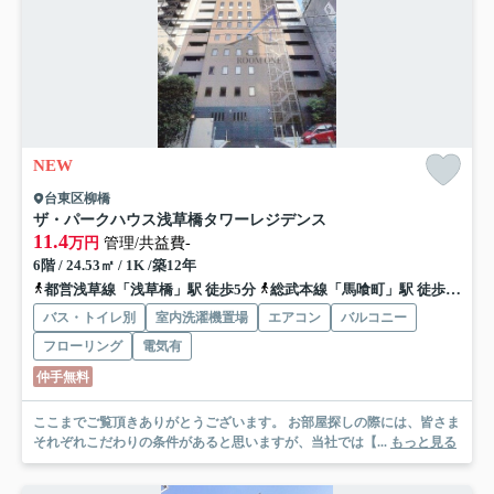
NEW
台東区柳橋
ザ・パークハウス浅草橋タワーレジデンス
11.4
万円
管理/共益費-
6階 / 24.53㎡ / 1K /築12年
都営浅草線「浅草橋」駅 徒歩5分
総武本線「馬喰町」駅 徒歩11分
バス・トイレ別
室内洗濯機置場
エアコン
バルコニー
フローリング
電気有
仲手無料
ここまでご覧頂きありがとうございます。 お部屋探しの際には、皆さま
それぞれこだわりの条件があると思いますが、当社では【...
もっと見る