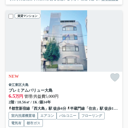
賃貸マンション
NEW
江東区大島
プレミアムバリュー大島
6.5
万円
管理/共益費5,000円
2階 / 18.56㎡ / 1K /築34年
都営新宿線「西大島」駅 徒歩4分
半蔵門線「住吉」駅 徒歩10分
総
室内洗濯機置場
エアコン
バルコニー
フローリング
電気有
都市ガス