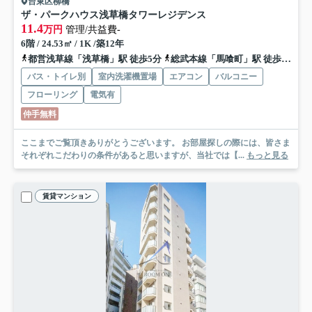
台東区柳橋
ザ・パークハウス浅草橋タワーレジデンス
11.4
万円
管理/共益費-
6階 / 24.53㎡ / 1K /築12年
都営浅草線「浅草橋」駅 徒歩5分
総武本線「馬喰町」駅 徒歩11分
バス・トイレ別
室内洗濯機置場
エアコン
バルコニー
フローリング
電気有
仲手無料
ここまでご覧頂きありがとうございます。 お部屋探しの際には、皆さま
それぞれこだわりの条件があると思いますが、当社では【...
もっと見る
賃貸マンション