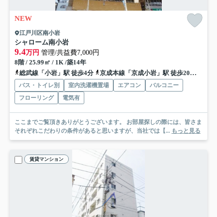
NEW
江戸川区南小岩
シャローム南小岩
9.4
万円
管理/共益費7,000円
8階 / 25.99㎡ / 1K /築14年
総武線「小岩」駅 徒歩4分
京成本線「京成小岩」駅 徒歩20分
京成
バス・トイレ別
室内洗濯機置場
エアコン
バルコニー
フローリング
電気有
ここまでご覧頂きありがとうございます。 お部屋探しの際には、皆さま
それぞれこだわりの条件があると思いますが、当社では【...
もっと見る
賃貸マンション