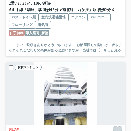
2階 / 26.25㎡ / 1DK /新築
山手線「駒込」駅 徒歩15分
南北線「西ケ原」駅 徒歩2分
京浜東北
バス・トイレ別
室内洗濯機置場
エアコン
バルコニー
フローリング
電気有
仲手無料
即入居可
新築
ここまでご覧頂きありがとうございます。 お部屋探しの際には、皆さま
それぞれこだわりの条件があると思いますが、当社では【...
もっと見る
賃貸マンション
NEW