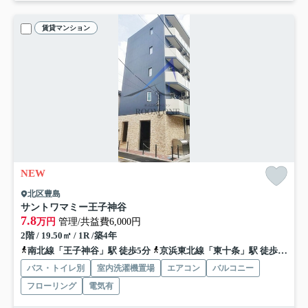
賃貸マンション
NEW
北区豊島
サントワマミー王子神谷
7.8
万円
管理/共益費6,000円
2階 / 19.50㎡ / 1R /築4年
南北線「王子神谷」駅 徒歩5分
京浜東北線「東十条」駅 徒歩18分
バス・トイレ別
室内洗濯機置場
エアコン
バルコニー
フローリング
電気有