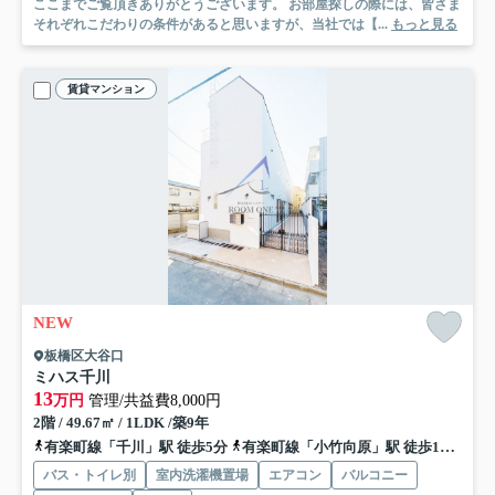
ここまでご覧頂きありがとうございます。 お部屋探しの際には、皆さま
それぞれこだわりの条件があると思いますが、当社では【...
もっと見る
賃貸マンション
NEW
板橋区大谷口
ミハス千川
13
万円
管理/共益費8,000円
2階 / 49.67㎡ / 1LDK /築9年
有楽町線「千川」駅 徒歩5分
有楽町線「小竹向原」駅 徒歩13分
西
バス・トイレ別
室内洗濯機置場
エアコン
バルコニー