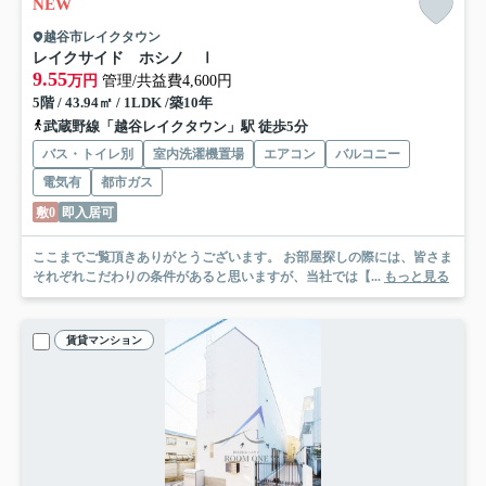
NEW
越谷市レイクタウン
レイクサイド ホシノ Ⅰ
9.55
万円
管理/共益費4,600円
5階 / 43.94㎡ / 1LDK /築10年
武蔵野線「越谷レイクタウン」駅 徒歩5分
バス・トイレ別
室内洗濯機置場
エアコン
バルコニー
電気有
都市ガス
敷0
即入居可
ここまでご覧頂きありがとうございます。 お部屋探しの際には、皆さま
それぞれこだわりの条件があると思いますが、当社では【...
もっと見る
賃貸マンション