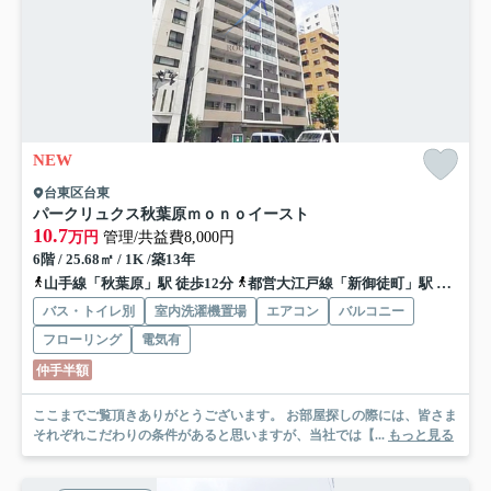
NEW
台東区台東
パークリュクス秋葉原ｍｏｎｏイースト
10.7
万円
管理/共益費8,000円
6階 / 25.68㎡ / 1K /築13年
山手線「秋葉原」駅 徒歩12分
都営大江戸線「新御徒町」駅 徒歩7分
バス・トイレ別
室内洗濯機置場
エアコン
バルコニー
フローリング
電気有
仲手半額
ここまでご覧頂きありがとうございます。 お部屋探しの際には、皆さま
それぞれこだわりの条件があると思いますが、当社では【...
もっと見る