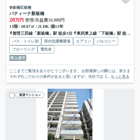
板橋区板橋
パティーナ新板橋
20
万円
管理/共益費10,000円
13階 / 48.87㎡ / 2LDK /築13年
都営三田線「新板橋」駅 徒歩3分
東武東上線「下板橋」駅 徒歩6分
バス・トイレ別
室内洗濯機置場
エアコン
バルコニー
フローリング
電気有
即入居可
ここまでご覧頂きありがとうございます。 お部屋探しの際には、皆さま
それぞれこだわりの条件があると思いますが、当社では【...
もっと見る
賃貸マンション