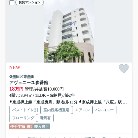
賃貸マンション
NEW
墨田区東墨田
アヴェニーユ参番館
18
万円
管理/共益費10,000円
4階 / 53.94㎡ / 1LDK＋S(納戸) /築2年
京成押上線「京成曳舟」駅 徒歩13分
京成押上線「八広」駅 徒歩17分
バス・トイレ別
室内洗濯機置場
エアコン
バルコニー
フローリング
電気有
仲手半額
敷0
即入居可