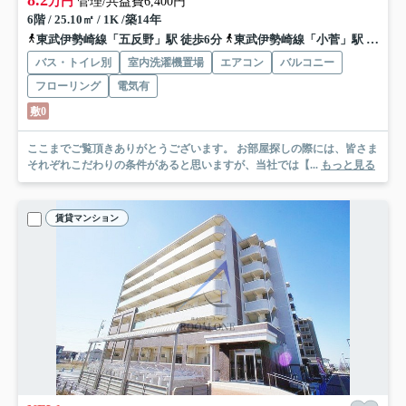
万円
管理/共益費6,400円
6階 / 25.10㎡ / 1K /築14年
東武伊勢崎線「五反野」駅 徒歩6分
東武伊勢崎線「小菅」駅 徒歩11分
バス・トイレ別
室内洗濯機置場
エアコン
バルコニー
フローリング
電気有
敷0
ここまでご覧頂きありがとうございます。 お部屋探しの際には、皆さま
それぞれこだわりの条件があると思いますが、当社では【...
もっと見る
賃貸マンション