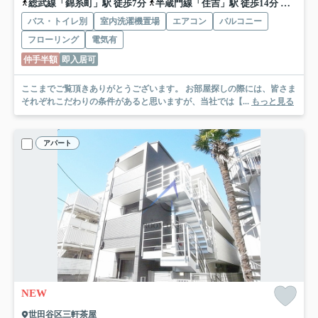
総武線「錦糸町」駅 徒歩7分
半蔵門線「住吉」駅 徒歩14分
都営新
バス・トイレ別
室内洗濯機置場
エアコン
バルコニー
フローリング
電気有
仲手半額
即入居可
ここまでご覧頂きありがとうございます。 お部屋探しの際には、皆さま
それぞれこだわりの条件があると思いますが、当社では【...
もっと見る
アパート
NEW
世田谷区三軒茶屋