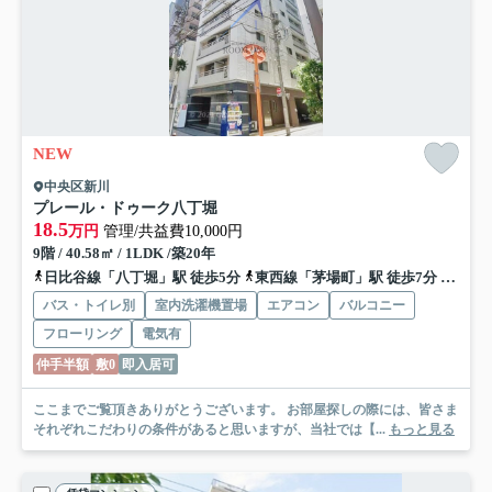
NEW
中央区新川
プレール・ドゥーク八丁堀
18.5
万円
管理/共益費10,000円
9階 / 40.58㎡ / 1LDK /築20年
日比谷線「八丁堀」駅 徒歩5分
東西線「茅場町」駅 徒歩7分
半蔵門
バス・トイレ別
室内洗濯機置場
エアコン
バルコニー
フローリング
電気有
仲手半額
敷0
即入居可
ここまでご覧頂きありがとうございます。 お部屋探しの際には、皆さま
それぞれこだわりの条件があると思いますが、当社では【...
もっと見る