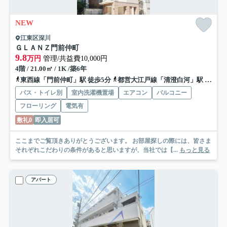
NEW
江東区深川
ＧＬＡＮＺ門前仲町
9.8
万円
管理/共益費10,000円
4階 / 21.00㎡ / 1K /築6年
東西線「門前仲町」駅 徒歩5分
都営大江戸線「清澄白河」駅 徒歩10分
バス・トイレ別
室内洗濯機置場
エアコン
バルコニー
フローリング
電気有
敷礼0
即入居可
ここまでご覧頂きありがとうございます。 お部屋探しの際には、皆さま
それぞれこだわりの条件があると思いますが、当社では【...
もっと見る
アパート