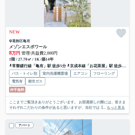
NEW
葛飾区亀有
メゾンエスポワール
8
万円
管理/共益費2,000円
1階 / 27.70㎡ / 1K /築14年
常磐緩行線「亀有」駅 徒歩5分
京成本線「お花茶屋」駅 徒歩24分
バス・トイレ別
室内洗濯機置場
エアコン
フローリング
電気有
都市ガス
仲手無料
ここまでご覧頂きありがとうございます。 お部屋探しの際には、皆さま
それぞれこだわりの条件があると思いますが、当社では【...
もっと見る
アパート