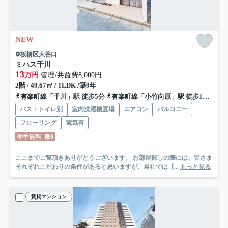
NEW
板橋区大谷口
ミハス千川
13
万円
管理/共益費8,000円
2階 / 49.67㎡ / 1LDK /築9年
有楽町線「千川」駅 徒歩5分
有楽町線「小竹向原」駅 徒歩13分
西
バス・トイレ別
室内洗濯機置場
エアコン
バルコニー
フローリング
電気有
仲手無料
敷0
ここまでご覧頂きありがとうございます。 お部屋探しの際には、皆さま
それぞれこだわりの条件があると思いますが、当社では【...
もっと見る
賃貸マンション