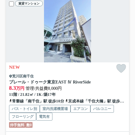
賃貸マンション
NEW
荒川区南千住
プレール・ドゥーク東京EAST Ⅳ RiverSide
8.3
万円
管理/共益費8,000円
11階 / 21.82㎡ / 1K /築17年
常磐線「南千住」駅 徒歩10分
京成本線「千住大橋」駅 徒歩7分
日
バス・トイレ別
室内洗濯機置場
エアコン
バルコニー
フローリング
電気有
仲手無料
敷0