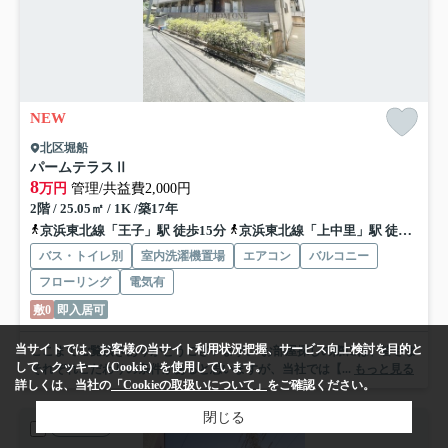
NEW
北区堀船
パームテラスⅡ
8
万円
管理/共益費2,000円
2階 / 25.05㎡ / 1K /築17年
京浜東北線「王子」駅 徒歩15分
京浜東北線「上中里」駅 徒歩17分
バス・トイレ別
室内洗濯機置場
エアコン
バルコニー
フローリング
電気有
敷0
即入居可
当サイトでは、お客様の当サイト利用状況把握、サービス向上検討を目的と
ここまでご覧頂きありがとうございます。 お部屋探しの際には、皆さま
して、クッキー（Cookie）を使用しています。
それぞれこだわりの条件があると思いますが、当社では【...
もっと見る
詳しくは、当社の
「Cookieの取扱いについて」
をご確認ください。
閉じる
アパート