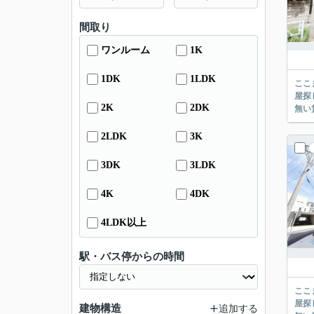
間取り
ワンルーム
1K
1DK
1LDK
ここまでご覧頂き
屋探し
2K
2DK
2LDK
3K
3DK
3LDK
4K
4DK
4LDK以上
駅・バス停からの時間
ここまでご覧頂き
屋探し
建物構造
追加する