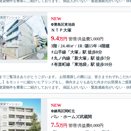
無い賃貸物件を豊富にご紹介しております。 保証人がいない・緊急連
賃貸マンション
NEW
豊島区
東池袋
ＮＴＰ大塚
9.4
万円
管理/共益費5,000円
3階 / 24.48㎡ / 1R /築15年 /4階建
山手線
「
大塚
」駅 徒歩8分
丸ノ内線
「
新大塚
」駅 徒歩7分
有楽町線
「
東池袋
」駅 徒歩10分
ありがとうございます。 お部屋探しの際には、皆さまそれぞれこだわりの条件があると思いますが、当社では【あなたに１番のお部
】をモットーに細かいヒアリングをし、南向きよりもあなた向きのお部屋をご提案いたします。 シングル物件からファミ
無い賃貸物件を豊富にご紹介しております。 保証人がいない・緊急連
賃貸マンション
NEW
練馬区
関町北
パレ・ホームズ武蔵関
7.5
万円
管理/共益費8,000円