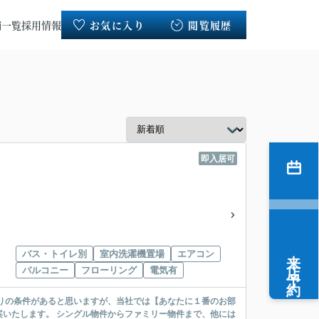
舗一覧
採用情報
お気に入り
閲覧履歴
即入居可
来店予約
バス・トイレ別
室内洗濯機置場
エアコン
バルコニー
フローリング
電気有
リー物件まで、他には