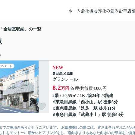
ホーム
会社概要
弊社の強み
沿革
店
「全居室収納」の一覧
覧
件
アパート
NEW
目黒区
原町
グランデール
8.2
万円
管理/共益費4,000円
2階 / 20.55㎡ / 1K /築24年 /3階建
東急目黒線
「
西小山
」駅 徒歩5分
東急目黒線
「
洗足
」駅 徒歩11分
東急目黒線
「
武蔵小山
」駅 徒歩14分
ありがとうございます。 お部屋探しの際には、皆さまそれぞれこだわりの条件があると思いますが、当社では【あなたに１番のお部
】をモットーに細かいヒアリングをし、南向きよりもあなた向きのお部屋をご提案いたします。 シングル物件からファミ