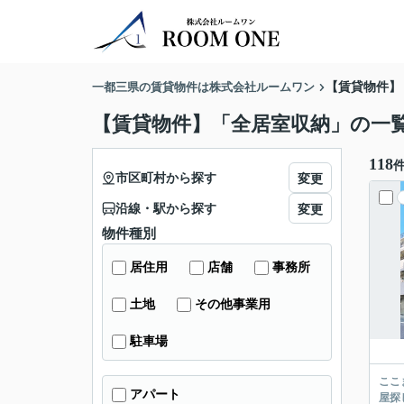
一都三県の賃貸物件は株式会社ルームワン
【賃貸物件】
【賃貸物件】「全居室収納」の一
118
市区町村から探す
変更
沿線・駅から探す
変更
物件種別
居住用
店舗
事務所
土地
その他事業用
駐車場
ここまでご覧頂き
アパート
屋探し