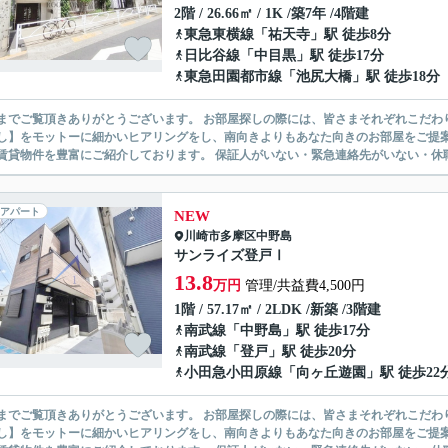
2階 / 26.66㎡ / 1K /築7年 /4階建
東急東横線
「
祐天寺
」駅 徒歩8分
日比谷線
「
中目黒
」駅 徒歩17分
東急田園都市線
「
池尻大橋
」駅 徒歩18分
ありがとうございます。 お部屋探しの際には、皆さまそれぞれこだわりの条件があると思いますが、当社では【あなたに１番のお部
】をモットーに細かいヒアリングをし、南向きよりもあなた向きのお部屋をご提案いたします。 シングル物件からファミ
無い賃貸物件を豊富にご紹介しております。 保証人がいない・緊急連
アパート
NEW
川崎市多摩区
中野島
サンライズ登戸Ⅰ
13.8
万円
管理/共益費4,500円
1階 / 57.17㎡ / 2LDK /新築 /3階建
南武線
「
中野島
」駅 徒歩17分
南武線
「
登戸
」駅 徒歩20分
小田急小田原線
「
向ヶ丘遊園
」駅 徒歩22
ありがとうございます。 お部屋探しの際には、皆さまそれぞれこだわりの条件があると思いますが、当社では【あなたに１番のお部
】をモットーに細かいヒアリングをし、南向きよりもあなた向きのお部屋をご提案いたします。 シングル物件からファミ