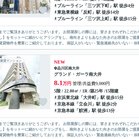
ブルーライン
「
三ツ沢下町
」駅 徒歩4分
東急東横線
「
反町
」駅 徒歩14分
ブルーライン
「
三ツ沢上町
」駅 徒歩15分
ありがとうございます。 お部屋探しの際には、皆さまそれぞれこだわりの条件があると思いますが、当社では【あなたに１番のお部
】をモットーに細かいヒアリングをし、南向きよりもあなた向きのお部屋をご提案いたします。 シングル物件からファミ
無い賃貸物件を豊富にご紹介しております。 保証人がいない・緊急連
賃貸マンション
NEW
品川区
南大井
グランド・ガーラ南大井
8.1
万円
管理/共益費9,000円
5階 / 22.80㎡ / 1R /築25年 /15階建
京浜東北線
「
大井町
」駅 徒歩15分
京急本線
「
立会川
」駅 徒歩2分
京急本線
「
鮫洲
」駅 徒歩13分
ありがとうございます。 お部屋探しの際には、皆さまそれぞれこだわりの条件があると思いますが、当社では【あなたに１番のお部
】をモットーに細かいヒアリングをし、南向きよりもあなた向きのお部屋をご提案いたします。 シングル物件からファミ
無い賃貸物件を豊富にご紹介しております。 保証人がいない・緊急連