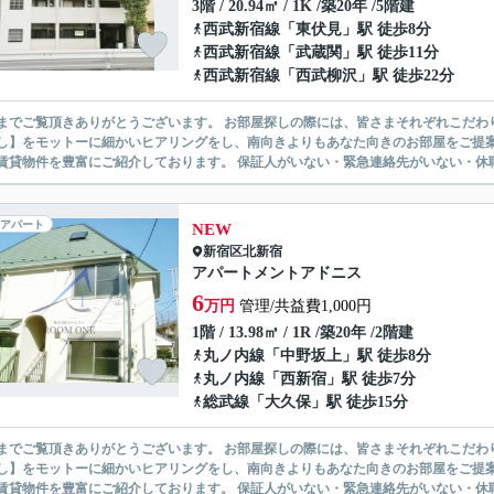
3階 / 20.94㎡ / 1K /築20年 /5階建
西武新宿線
「
東伏見
」駅 徒歩8分
西武新宿線
「
武蔵関
」駅 徒歩11分
西武新宿線
「
西武柳沢
」駅 徒歩22分
ありがとうございます。 お部屋探しの際には、皆さまそれぞれこだわりの条件があると思いますが、当社では【あなたに１番のお部
】をモットーに細かいヒアリングをし、南向きよりもあなた向きのお部屋をご提案いたします。 シングル物件からファミ
無い賃貸物件を豊富にご紹介しております。 保証人がいない・緊急連
アパート
NEW
新宿区
北新宿
アパートメントアドニス
6
万円
管理/共益費1,000円
1階 / 13.98㎡ / 1R /築20年 /2階建
丸ノ内線
「
中野坂上
」駅 徒歩8分
丸ノ内線
「
西新宿
」駅 徒歩7分
総武線
「
大久保
」駅 徒歩15分
ありがとうございます。 お部屋探しの際には、皆さまそれぞれこだわりの条件があると思いますが、当社では【あなたに１番のお部
】をモットーに細かいヒアリングをし、南向きよりもあなた向きのお部屋をご提案いたします。 シングル物件からファミ
無い賃貸物件を豊富にご紹介しております。 保証人がいない・緊急連