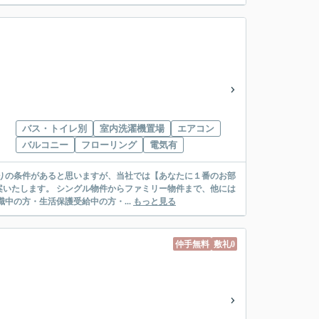
バス・トイレ別
室内洗濯機置場
エアコン
バルコニー
フローリング
電気有
リー物件まで、他には
絡先がいない・休職中の方・生活保護受給中の方・...
もっと見る
仲手無料
敷礼0