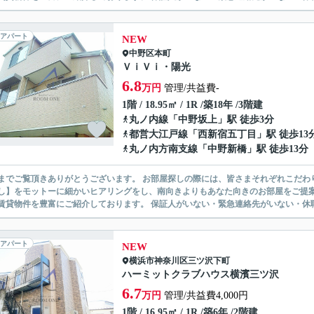
アパート
NEW
中野区
本町
ＶｉＶｉ・陽光
6.8
万円
管理/共益費-
1階 / 18.95㎡ / 1R /築18年 /3階建
丸ノ内線
「
中野坂上
」駅 徒歩3分
都営大江戸線
「
西新宿五丁目
」駅 徒歩13
丸ノ内方南支線
「
中野新橋
」駅 徒歩13分
ありがとうございます。 お部屋探しの際には、皆さまそれぞれこだわりの条件があると思いますが、当社では【あなたに１番のお部
】をモットーに細かいヒアリングをし、南向きよりもあなた向きのお部屋をご提案いたします。 シングル物件からファミ
無い賃貸物件を豊富にご紹介しております。 保証人がいない・緊急連
アパート
NEW
横浜市神奈川区
三ツ沢下町
ハーミットクラブハウス横濱三ツ沢
6.7
万円
管理/共益費4,000円
1階 / 16.95㎡ / 1R /築6年 /2階建