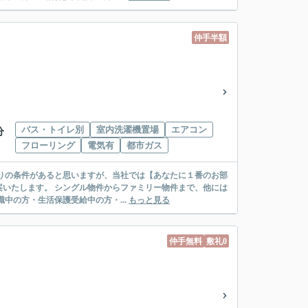
仲手半額
バス・トイレ別
室内洗濯機置場
エアコン
分
フローリング
電気有
都市ガス
リー物件まで、他には
絡先がいない・休職中の方・生活保護受給中の方・...
もっと見る
仲手無料
敷礼0