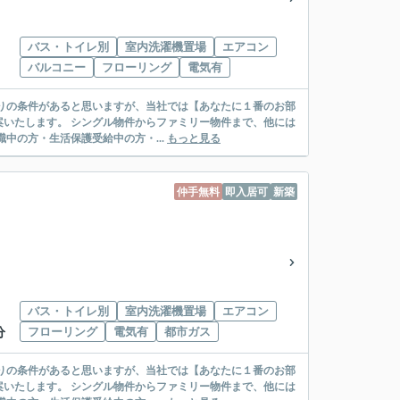
バス・トイレ別
室内洗濯機置場
エアコン
バルコニー
フローリング
電気有
リー物件まで、他には
絡先がいない・休職中の方・生活保護受給中の方・...
もっと見る
仲手無料
即入居可
新築
バス・トイレ別
室内洗濯機置場
エアコン
フローリング
電気有
都市ガス
分
リー物件まで、他には