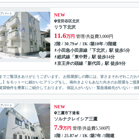
アパート
NEW
世田谷区
北沢
リラ下北沢
11.6
万円
管理/共益費3,000円
2階 / 30.79㎡ / 1K /築10年 /3階建
小田急小田原線
「
下北沢
」駅 徒歩5分
総武線
「
東中野
」駅 徒歩14分
京王井の頭線
「
新代田
」駅 徒歩9分
ありがとうございます。 お部屋探しの際には、皆さまそれぞれこだわりの条件があると思いますが、当社では【あなたに１番のお部
】をモットーに細かいヒアリングをし、南向きよりもあなた向きのお部屋をご提案いたします。 シングル物件からファミ
無い賃貸物件を豊富にご紹介しております。 保証人がいない・緊急連
アパート
NEW
三鷹市
下連雀
ソルナクレイシア三鷹
7.9
万円
管理/共益費5,500円
1階 / 25.87㎡ / 1K /築7年 /3階建