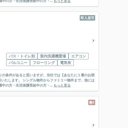
絡先がいない・休職中の方・生活保護受給中の方・...
もっと見る
即入居可
バス・トイレ別
室内洗濯機置場
エアコン
バルコニー
フローリング
電気有
リー物件まで、他には
絡先がいない・休職中の方・生活保護受給中の方・...
もっと見る
敷0