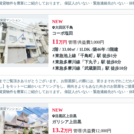
無い賃貸物件を豊富にご紹介しております。 保証人がいない・緊急連
賃貸マンション
NEW
大田区
千鳥
コーポ塩田
11
万円
管理/共益費3,000円
2階 / 33.00㎡ / 1LDK /築46年 /3階建
東急池上線
「
千鳥町
」駅 徒歩1分
東急多摩川線
「
下丸子
」駅 徒歩8分
東急多摩川線
「
武蔵新田
」駅 徒歩10分
ありがとうございます。 お部屋探しの際には、皆さまそれぞれこだわりの条件があると思いますが、当社では【あなたに１番のお部
】をモットーに細かいヒアリングをし、南向きよりもあなた向きのお部屋をご提案いたします。 シングル物件からファミ
無い賃貸物件を豊富にご紹介しております。 保証人がいない・緊急連
賃貸マンション
NEW
目黒区
上目黒
ガリシア上目黒
13.2
万円
管理/共益費12,000円