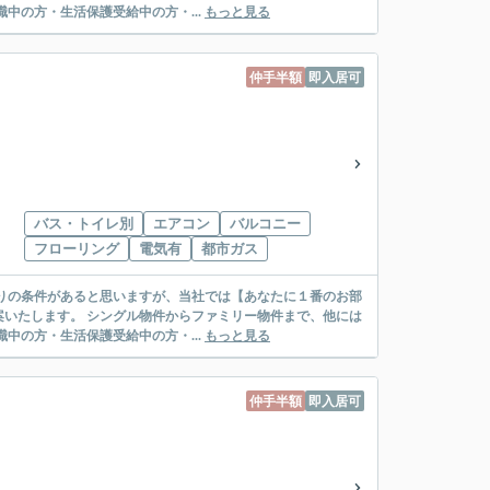
絡先がいない・休職中の方・生活保護受給中の方・...
もっと見る
仲手半額
即入居可
バス・トイレ別
エアコン
バルコニー
フローリング
電気有
都市ガス
リー物件まで、他には
絡先がいない・休職中の方・生活保護受給中の方・...
もっと見る
仲手半額
即入居可