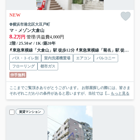
NEW
横浜市港北区大豆戸町
マ・メゾン大倉山
8.2
万円
管理/共益費4,000円
2階 / 25.50㎡ / 1K /築20年
東急東横線「大倉山」駅 徒歩12分
東急東横線「菊名」駅 徒歩15分
バス・トイレ別
室内洗濯機置場
エアコン
バルコニー
フローリング
都市ガス
仲手無料
ここまでご覧頂きありがとうございます。 お部屋探しの際には、皆さま
それぞれこだわりの条件があると思いますが、当社では【...
もっと見る
賃貸マンション