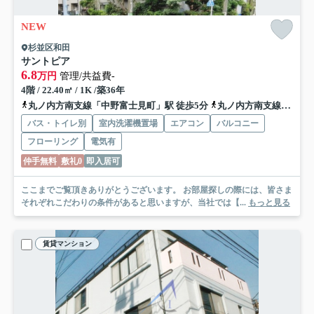
NEW
杉並区和田
サントピア
6.8
万円
管理/共益費-
4階 / 22.40㎡ / 1K /築36年
丸ノ内方南支線「中野富士見町」駅 徒歩5分
丸ノ内方南支線「方南町」駅 徒歩11分
バス・トイレ別
室内洗濯機置場
エアコン
バルコニー
フローリング
電気有
仲手無料
敷礼0
即入居可
ここまでご覧頂きありがとうございます。 お部屋探しの際には、皆さま
それぞれこだわりの条件があると思いますが、当社では【...
もっと見る
賃貸マンション