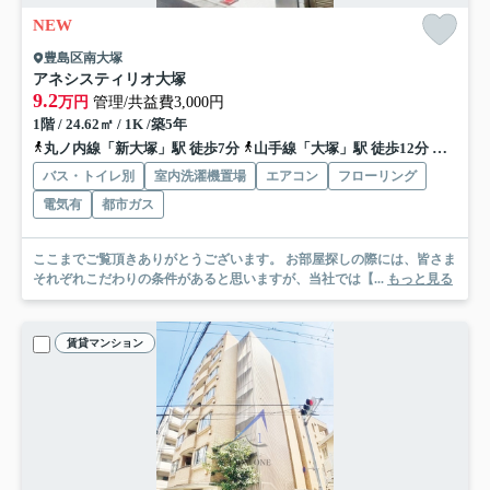
NEW
豊島区南大塚
アネシスティリオ大塚
9.2
万円
管理/共益費3,000円
1階 / 24.62㎡ / 1K /築5年
丸ノ内線「新大塚」駅 徒歩7分
山手線「大塚」駅 徒歩12分
山手線
バス・トイレ別
室内洗濯機置場
エアコン
フローリング
電気有
都市ガス
ここまでご覧頂きありがとうございます。 お部屋探しの際には、皆さま
それぞれこだわりの条件があると思いますが、当社では【...
もっと見る
賃貸マンション