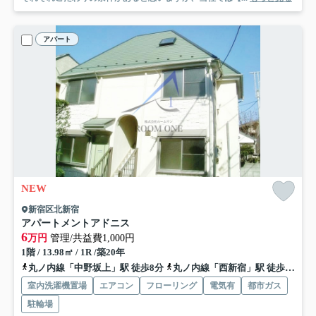
アパート
NEW
新宿区北新宿
アパートメントアドニス
6
万円
管理/共益費1,000円
1階 / 13.98㎡ / 1R /築20年
丸ノ内線「中野坂上」駅 徒歩8分
丸ノ内線「西新宿」駅 徒歩7分
室内洗濯機置場
エアコン
フローリング
電気有
都市ガス
駐輪場