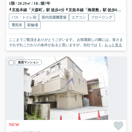
1階 / 20.29㎡ / 1K /築7年
京急本線「大森町」駅 徒歩4分
京急本線「梅屋敷」駅 徒歩8分
京急
バス・トイレ別
室内洗濯機置場
エアコン
フローリング
電気有
駐輪場
ここまでご覧頂きありがとうございます。 お部屋探しの際には、皆さま
それぞれこだわりの条件があると思いますが、当社では【...
もっと見る
賃貸マンション
NEW