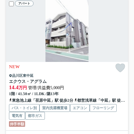
アパート
NEW
品川区東中延
エクウス・アグラム
14.4
万円
管理/共益費5,000円
1階 / 41.50㎡ / 1LDK /築13年
東急池上線「荏原中延」駅 徒歩2分
都営浅草線「中延」駅 徒歩6分
バス・トイレ別
室内洗濯機置場
エアコン
フローリング
電気有
都市ガス
仲手半額