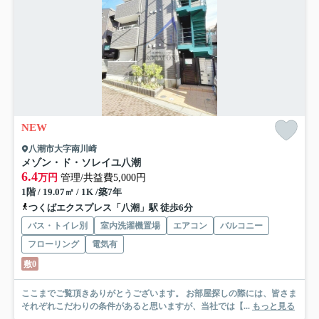
NEW
八潮市大字南川崎
メゾン・ド・ソレイユ八潮
6.4
万円
管理/共益費5,000円
1階 / 19.07㎡ / 1K /築7年
つくばエクスプレス「八潮」駅 徒歩6分
バス・トイレ別
室内洗濯機置場
エアコン
バルコニー
フローリング
電気有
敷0
ここまでご覧頂きありがとうございます。 お部屋探しの際には、皆さま
それぞれこだわりの条件があると思いますが、当社では【...
もっと見る