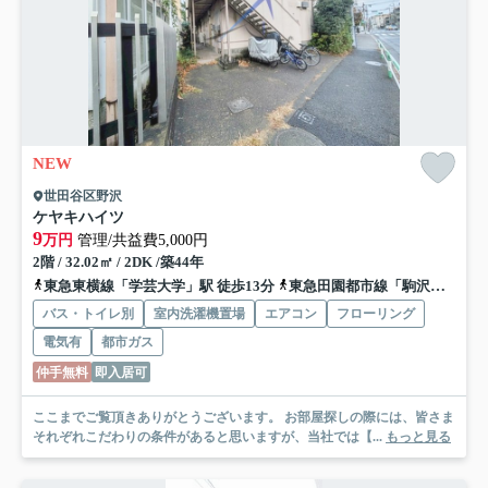
NEW
世田谷区野沢
ケヤキハイツ
9
万円
管理/共益費5,000円
2階 / 32.02㎡ / 2DK /築44年
東急東横線「学芸大学」駅 徒歩13分
東急田園都市線「駒沢大学」駅 徒歩17分
バス・トイレ別
室内洗濯機置場
エアコン
フローリング
電気有
都市ガス
仲手無料
即入居可
ここまでご覧頂きありがとうございます。 お部屋探しの際には、皆さま
それぞれこだわりの条件があると思いますが、当社では【...
もっと見る