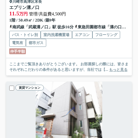
川崎市高津区末長
エブリン溝ノ口
11.5
万円
管理/共益費4,500円
1階 / 50.49㎡ / 2DK /築9年
南武線「武蔵溝ノ口」駅 徒歩16分
東急田園都市線「溝の口」駅 徒歩17分
バス・トイレ別
室内洗濯機置場
エアコン
フローリング
電気有
都市ガス
仲手半額
ここまでご覧頂きありがとうございます。 お部屋探しの際には、皆さま
それぞれこだわりの条件があると思いますが、当社では【...
もっと見る
賃貸マンション