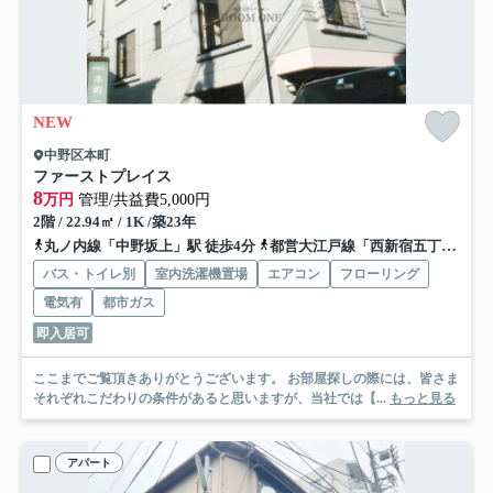
NEW
中野区本町
ファーストプレイス
8
万円
管理/共益費5,000円
2階 / 22.94㎡ / 1K /築23年
丸ノ内線「中野坂上」駅 徒歩4分
都営大江戸線「西新宿五丁目」駅 徒歩8分
バス・トイレ別
室内洗濯機置場
エアコン
フローリング
電気有
都市ガス
即入居可
ここまでご覧頂きありがとうございます。 お部屋探しの際には、皆さま
それぞれこだわりの条件があると思いますが、当社では【...
もっと見る
アパート