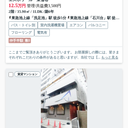
12.5
万円
管理/共益費3,500円
2階 / 35.90㎡ / 1LDK /築6年
東急池上線「洗足池」駅 徒歩5分
東急池上線「石川台」駅 徒歩5分
バス・トイレ別
室内洗濯機置場
エアコン
バルコニー
フローリング
電気有
仲手半額
敷0
ここまでご覧頂きありがとうございます。 お部屋探しの際には、皆さま
それぞれこだわりの条件があると思いますが、当社では【...
もっと見る
賃貸マンション