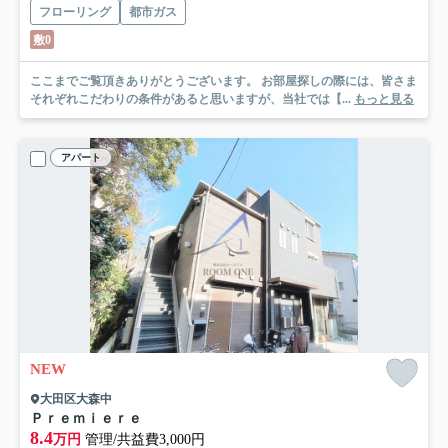
フローリング
都市ガス
敷0
ここまでご覧頂きありがとうございます。 お部屋探しの際には、皆さま
それぞれこだわりの条件があると思いますが、当社では【...
もっと見る
アパート
NEW
大田区大森中
Ｐｒｅｍｉｅｒｅ
8.4
万円
管理/共益費3,000円