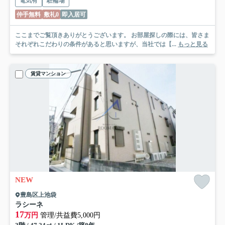
電気有
駐輪場
仲手無料
敷礼0
即入居可
ここまでご覧頂きありがとうございます。 お部屋探しの際には、皆さま
それぞれこだわりの条件があると思いますが、当社では【...
もっと見る
賃貸マンション
NEW
豊島区上池袋
ラシーネ
17
万円
管理/共益費5,000円