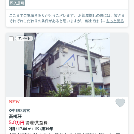
即入居可
ここまでご覧頂きありがとうございます。 お部屋探しの際には、皆さま
それぞれこだわりの条件があると思いますが、当社では【...
もっと見る
アパート
NEW
中野区若宮
高橋荘
5.8
万円
管理/共益費-
2階 / 17.86㎡ / 1K /築39年