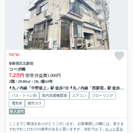
NEW
新宿区北新宿
コーポ峰
7.2
万円
管理/共益費3,000円
2階 / 20.00㎡ / 1K /築34年
丸ノ内線「中野坂上」駅 徒歩7分
丸ノ内線「西新宿」駅 徒歩7分
バス・トイレ別
室内洗濯機置場
エアコン
フローリング
電気有
都市ガス
即入居可
ここまでご覧頂きありがとうございます。 お部屋探しの際には、皆さま
それぞれこだわりの条件があると思いますが、当社では【...
もっと見る