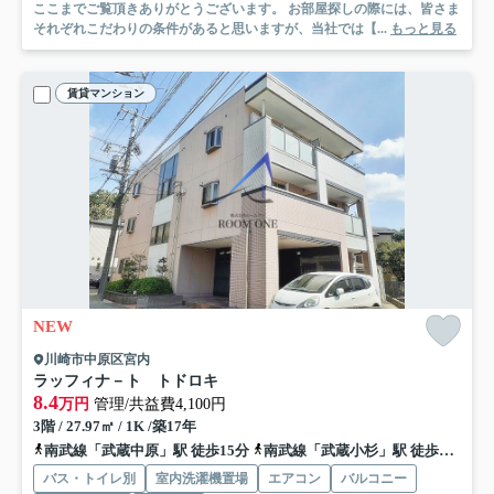
ここまでご覧頂きありがとうございます。 お部屋探しの際には、皆さま
それぞれこだわりの条件があると思いますが、当社では【...
もっと見る
賃貸マンション
NEW
川崎市中原区宮内
ラッフィナ－ト トドロキ
8.4
万円
管理/共益費4,100円
3階 / 27.97㎡ / 1K /築17年
南武線「武蔵中原」駅 徒歩15分
南武線「武蔵小杉」駅 徒歩27分
バス・トイレ別
室内洗濯機置場
エアコン
バルコニー