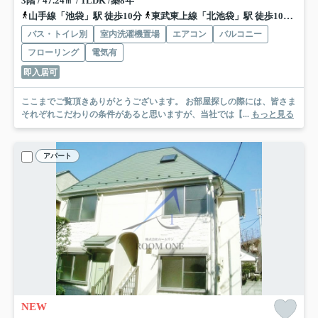
3階 / 47.24㎡ / 1LDK /築8年
山手線「池袋」駅 徒歩10分
東武東上線「北池袋」駅 徒歩10分
山手
バス・トイレ別
室内洗濯機置場
エアコン
バルコニー
フローリング
電気有
即入居可
ここまでご覧頂きありがとうございます。 お部屋探しの際には、皆さま
それぞれこだわりの条件があると思いますが、当社では【...
もっと見る
アパート
NEW