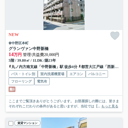
NEW
中野区本町
グランヴァン中野新橋
14
万円
管理/共益費20,000円
5階 / 39.80㎡ / 1LDK /築23年
丸ノ内方南支線「中野新橋」駅 徒歩4分
都営大江戸線「西新宿五丁目」駅 徒歩14分
バス・トイレ別
室内洗濯機置場
エアコン
バルコニー
フローリング
電気有
敷0
ここまでご覧頂きありがとうございます。 お部屋探しの際には、皆さま
それぞれこだわりの条件があると思いますが、当社では【...
もっと見る
賃貸マンション