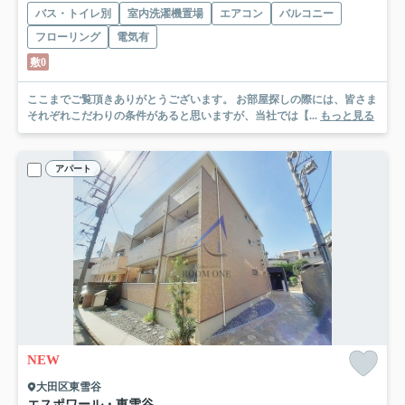
バス・トイレ別
室内洗濯機置場
エアコン
バルコニー
フローリング
電気有
敷0
ここまでご覧頂きありがとうございます。 お部屋探しの際には、皆さま
それぞれこだわりの条件があると思いますが、当社では【...
もっと見る
アパート
NEW
大田区東雪谷
エスポワール・東雪谷