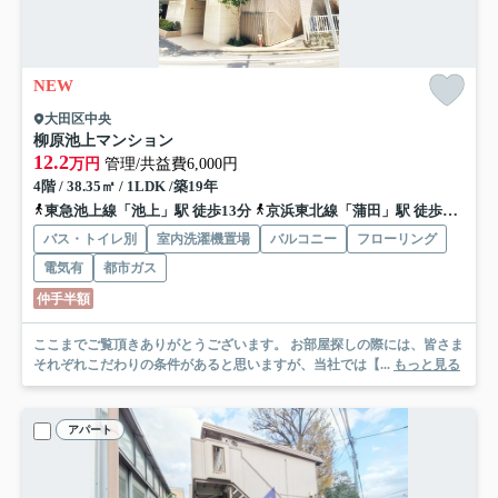
NEW
大田区中央
柳原池上マンション
12.2
万円
管理/共益費6,000円
4階 / 38.35㎡ / 1LDK /築19年
東急池上線「池上」駅 徒歩13分
京浜東北線「蒲田」駅 徒歩19分
バス・トイレ別
室内洗濯機置場
バルコニー
フローリング
電気有
都市ガス
仲手半額
ここまでご覧頂きありがとうございます。 お部屋探しの際には、皆さま
それぞれこだわりの条件があると思いますが、当社では【...
もっと見る
アパート