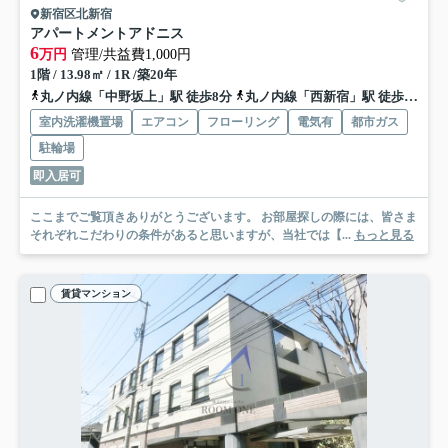
新宿区北新宿
アパートメントアドニス
6
万円
管理/共益費1,000円
1階 / 13.98㎡ / 1R /築20年
丸ノ内線「中野坂上」駅 徒歩8分
丸ノ内線「西新宿」駅 徒歩7分
室内洗濯機置場
エアコン
フローリング
電気有
都市ガス
駐輪場
即入居可
ここまでご覧頂きありがとうございます。 お部屋探しの際には、皆さま
それぞれこだわりの条件があると思いますが、当社では【...
もっと見る
賃貸マンション