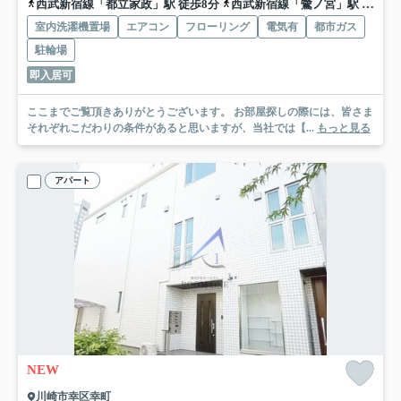
西武新宿線「都立家政」駅 徒歩8分
西武新宿線「鷺ノ宮」駅 徒歩12分
室内洗濯機置場
エアコン
フローリング
電気有
都市ガス
駐輪場
即入居可
ここまでご覧頂きありがとうございます。 お部屋探しの際には、皆さま
それぞれこだわりの条件があると思いますが、当社では【...
もっと見る
アパート
NEW
川崎市幸区幸町