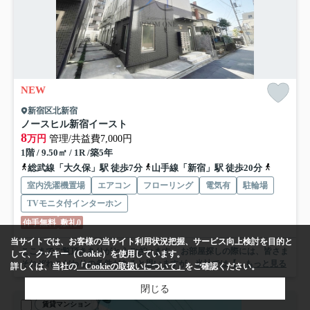
NEW
新宿区北新宿
ノースヒル新宿イースト
8
万円
管理/共益費7,000円
1階 / 9.50㎡ / 1R /築5年
総武線「大久保」駅 徒歩7分
山手線「新宿」駅 徒歩20分
都営大江
室内洗濯機置場
エアコン
フローリング
電気有
駐輪場
TVモニタ付インターホン
仲手無料
敷礼0
当サイトでは、お客様の当サイト利用状況把握、サービス向上検討を目的と
ここまでご覧頂きありがとうございます。 お部屋探しの際には、皆さま
して、クッキー（Cookie）を使用しています。
それぞれこだわりの条件があると思いますが、当社では【...
もっと見る
詳しくは、当社の
「Cookieの取扱いについて」
をご確認ください。
閉じる
賃貸マンション