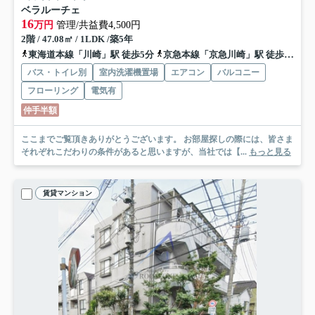
ベラルーチェ
16
万円
管理/共益費4,500円
2階 / 47.08㎡ / 1LDK /築5年
東海道本線「川崎」駅 徒歩5分
京急本線「京急川崎」駅 徒歩7分
バス・トイレ別
室内洗濯機置場
エアコン
バルコニー
フローリング
電気有
仲手半額
ここまでご覧頂きありがとうございます。 お部屋探しの際には、皆さま
それぞれこだわりの条件があると思いますが、当社では【...
もっと見る
賃貸マンション