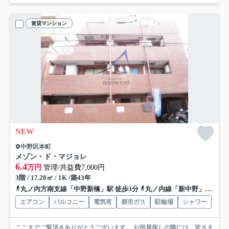
賃貸マンション
NEW
中野区本町
メゾン・ド・マジョレ
6.4
万円
管理/共益費7,000円
3階 / 17.20㎡ / 1K /築43年
丸ノ内方南支線「中野新橋」駅 徒歩3分
丸ノ内線「新中野」駅 徒歩11分
エアコン
バルコニー
電気有
都市ガス
駐輪場
シャワー
ここまでご覧頂きありがとうございます。 お部屋探しの際には、皆さま