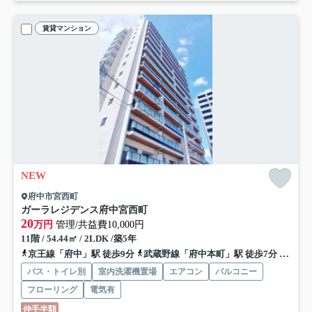
賃貸マンション
NEW
府中市宮西町
ガーラレジデンス府中宮西町
20
万円
管理/共益費10,000円
11階 / 54.44㎡ / 2LDK /築5年
京王線「府中」駅 徒歩9分
武蔵野線「府中本町」駅 徒歩7分
南武線
バス・トイレ別
室内洗濯機置場
エアコン
バルコニー
フローリング
電気有
仲手半額