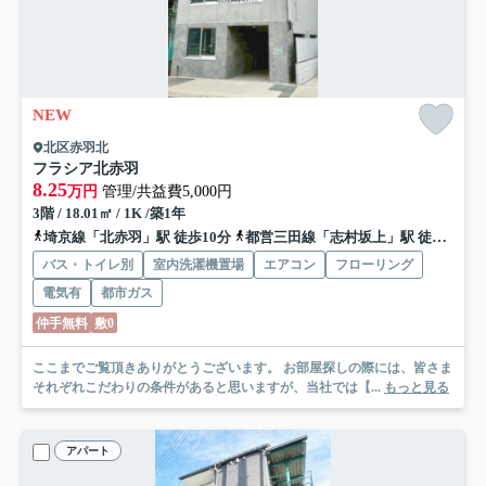
NEW
北区赤羽北
フラシア北赤羽
8.25
万円
管理/共益費5,000円
3階 / 18.01㎡ / 1K /築1年
埼京線「北赤羽」駅 徒歩10分
都営三田線「志村坂上」駅 徒歩16分
バス・トイレ別
室内洗濯機置場
エアコン
フローリング
電気有
都市ガス
仲手無料
敷0
ここまでご覧頂きありがとうございます。 お部屋探しの際には、皆さま
それぞれこだわりの条件があると思いますが、当社では【...
もっと見る
アパート