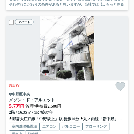
それぞれこだわりの条件があると思いますが、当社では【...
もっと見る
アパート
NEW
中野区中央
メゾン・ド・アルエット
5.7
万円
管理/共益費2,500円
2階 / 16.35㎡ / 1R /築37年
都営大江戸線「中野坂上」駅 徒歩10分
丸ノ内線「新中野」駅 徒歩7分
室内洗濯機置場
エアコン
バルコニー
フローリング