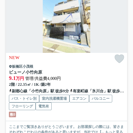
NEW
板橋区小茂根
ビューノ小竹向原
9.1
万円
管理/共益費4,000円
2階 / 22.35㎡ / 1K /築2年
副都心線「小竹向原」駅 徒歩9分
有楽町線「氷川台」駅 徒歩17分
バス・トイレ別
室内洗濯機置場
エアコン
バルコニー
フローリング
電気有
敷0
ここまでご覧頂きありがとうございます。 お部屋探しの際には、皆さま
それぞれこだわりの条件があると思いますが、当社では【...
もっと見る