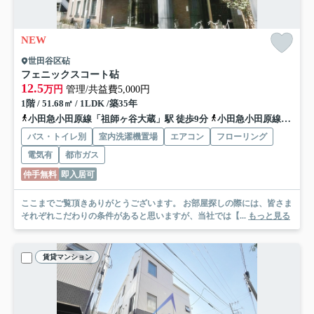
NEW
世田谷区砧
フェニックスコート砧
12.5
万円
管理/共益費5,000円
1階 / 51.68㎡ / 1LDK /築35年
小田急小田原線「祖師ヶ谷大蔵」駅 徒歩9分
小田急小田原線「千歳船橋」駅 徒歩11分
バス・トイレ別
室内洗濯機置場
エアコン
フローリング
電気有
都市ガス
仲手無料
即入居可
ここまでご覧頂きありがとうございます。 お部屋探しの際には、皆さま
それぞれこだわりの条件があると思いますが、当社では【...
もっと見る
賃貸マンション