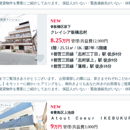
無い賃貸物件を豊富にご紹介しております。 保証人がいない・緊急連
賃貸マンション
NEW
板橋区
坂下
クレイシア板橋志村
8.25
万円
管理/共益費12,000円
1階 / 25.51㎡ / 1K /築7年 /5階建
都営三田線
「
志村三丁目
」駅 徒歩8分
都営三田線
「
志村坂上
」駅 徒歩9分
都営三田線
「
蓮根
」駅 徒歩18分
ありがとうございます。 お部屋探しの際には、皆さまそれぞれこだわりの条件があると思いますが、当社では【あなたに１番のお部
】をモットーに細かいヒアリングをし、南向きよりもあなた向きのお部屋をご提案いたします。 シングル物件からファミ
無い賃貸物件を豊富にご紹介しております。 保証人がいない・緊急連
アパート
NEW
豊島区
上池袋
Ａｔｏｕｔ Ｃｏｅｕｒ ＩＫＥＢＵＫＵ
9
万円
管理/共益費3,000円