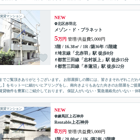
賃貸マンション
NEW
北区
赤羽北
メゾン・ド・プラネット
5
万円
管理/共益費5,000円
3階 / 16.38㎡ / 1R /築36年 /5階建
埼京線
「
北赤羽
」駅 徒歩8分
都営三田線
「
志村坂上
」駅 徒歩15分
都営三田線
「
本蓮沼
」駅 徒歩22分
ありがとうございます。 お部屋探しの際には、皆さまそれぞれこだわりの条件があると思いますが、当社では【あなたに１番のお部
】をモットーに細かいヒアリングをし、南向きよりもあなた向きのお部屋をご提案いたします。 シングル物件からファミ
無い賃貸物件を豊富にご紹介しております。 保証人がいない・緊急連
賃貸マンション
NEW
練馬区
上石神井
Rentable上石神井
8
万円
管理/共益費5,000円
1階 / 20.00㎡ / 1K /築7年 /3階建