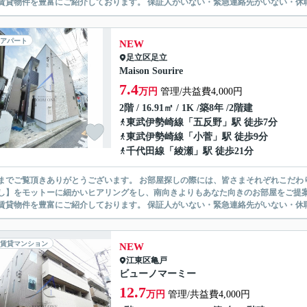
無い賃貸物件を豊富にご紹介しております。 保証人がいない・緊急連
アパート
NEW
足立区
足立
Maison Sourire
7.4
万円
管理/共益費4,000円
2階 / 16.91㎡ / 1K /築8年 /2階建
東武伊勢崎線
「
五反野
」駅 徒歩7分
東武伊勢崎線
「
小菅
」駅 徒歩9分
千代田線
「
綾瀬
」駅 徒歩21分
ありがとうございます。 お部屋探しの際には、皆さまそれぞれこだわりの条件があると思いますが、当社では【あなたに１番のお部
】をモットーに細かいヒアリングをし、南向きよりもあなた向きのお部屋をご提案いたします。 シングル物件からファミ
無い賃貸物件を豊富にご紹介しております。 保証人がいない・緊急連
賃貸マンション
NEW
江東区
亀戸
ビューノマーミー
12.7
万円
管理/共益費4,000円