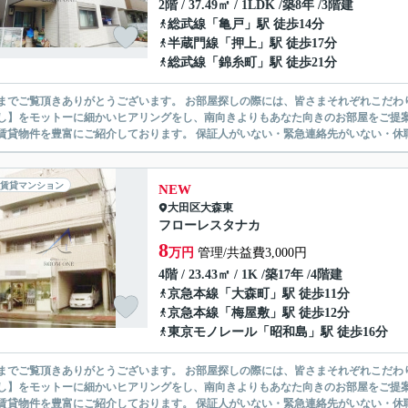
2階 / 37.49㎡ / 1LDK /築8年 /3階建
総武線
「
亀戸
」駅 徒歩14分
半蔵門線
「
押上
」駅 徒歩17分
総武線
「
錦糸町
」駅 徒歩21分
ありがとうございます。 お部屋探しの際には、皆さまそれぞれこだわりの条件があると思いますが、当社では【あなたに１番のお部
】をモットーに細かいヒアリングをし、南向きよりもあなた向きのお部屋をご提案いたします。 シングル物件からファミ
無い賃貸物件を豊富にご紹介しております。 保証人がいない・緊急連
賃貸マンション
NEW
大田区
大森東
フローレスタナカ
8
万円
管理/共益費3,000円
4階 / 23.43㎡ / 1K /築17年 /4階建
京急本線
「
大森町
」駅 徒歩11分
京急本線
「
梅屋敷
」駅 徒歩12分
東京モノレール
「
昭和島
」駅 徒歩16分
ありがとうございます。 お部屋探しの際には、皆さまそれぞれこだわりの条件があると思いますが、当社では【あなたに１番のお部
】をモットーに細かいヒアリングをし、南向きよりもあなた向きのお部屋をご提案いたします。 シングル物件からファミ
無い賃貸物件を豊富にご紹介しております。 保証人がいない・緊急連