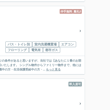
仲手無料
敷礼0
バス・トイレ別
室内洗濯機置場
エアコン
フローリング
電気有
都市ガス
リー物件まで、他には
絡先がいない・休職中の方・生活保護受給中の方・...
もっと見る
即入居可