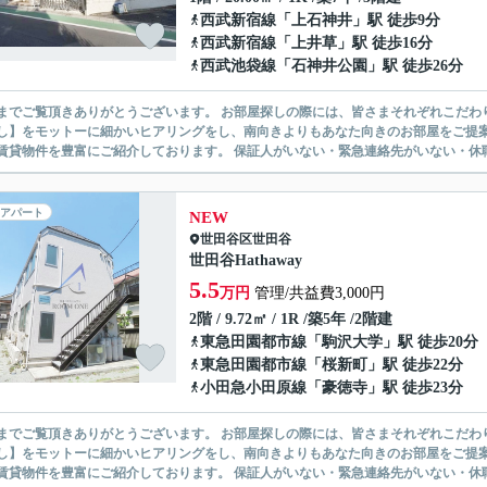
西武新宿線
「
上石神井
」駅 徒歩9分
西武新宿線
「
上井草
」駅 徒歩16分
西武池袋線
「
石神井公園
」駅 徒歩26分
ありがとうございます。 お部屋探しの際には、皆さまそれぞれこだわりの条件があると思いますが、当社では【あなたに１番のお部
】をモットーに細かいヒアリングをし、南向きよりもあなた向きのお部屋をご提案いたします。 シングル物件からファミ
無い賃貸物件を豊富にご紹介しております。 保証人がいない・緊急連
アパート
NEW
世田谷区
世田谷
世田谷Hathaway
5.5
万円
管理/共益費3,000円
2階 / 9.72㎡ / 1R /築5年 /2階建
東急田園都市線
「
駒沢大学
」駅 徒歩20分
東急田園都市線
「
桜新町
」駅 徒歩22分
小田急小田原線
「
豪徳寺
」駅 徒歩23分
ありがとうございます。 お部屋探しの際には、皆さまそれぞれこだわりの条件があると思いますが、当社では【あなたに１番のお部
】をモットーに細かいヒアリングをし、南向きよりもあなた向きのお部屋をご提案いたします。 シングル物件からファミ
無い賃貸物件を豊富にご紹介しております。 保証人がいない・緊急連