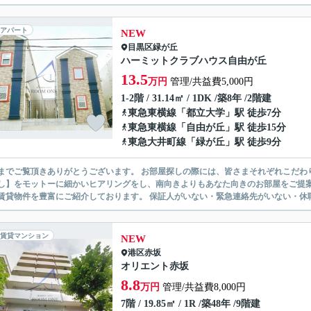
アパート
NEW
目黒区
緑が丘
ハーミットクラブハウス自由が丘
13.5
万円
管理/共益費5,000円
1-2階 / 31.14㎡ / 1DK /築8年 /2階建
東急東横線
「
都立大学
」駅 徒歩7分
東急東横線
「
自由が丘
」駅 徒歩15分
東急大井町線
「
緑が丘
」駅 徒歩9分
ありがとうございます。 お部屋探しの際には、皆さまそれぞれこだわりの条件があると思いますが、当社では【あなたに１番のお部
】をモットーに細かいヒアリングをし、南向きよりもあなた向きのお部屋をご提案いたします。 シングル物件からファミ
無い賃貸物件を豊富にご紹介しております。 保証人がいない・緊急連
賃貸マンション
NEW
港区
赤坂
オリエント赤坂
8.8
万円
管理/共益費8,000円
7階 / 19.85㎡ / 1R /築48年 /9階建