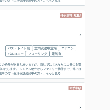
絡先がいない・休職中の方・生活保護受給中の方・...
もっと見る
仲手無料
敷礼0
バス・トイレ別
室内洗濯機置場
エアコン
バルコニー
フローリング
電気有
リー物件まで、他には
絡先がいない・休職中の方・生活保護受給中の方・...
もっと見る
仲手半額