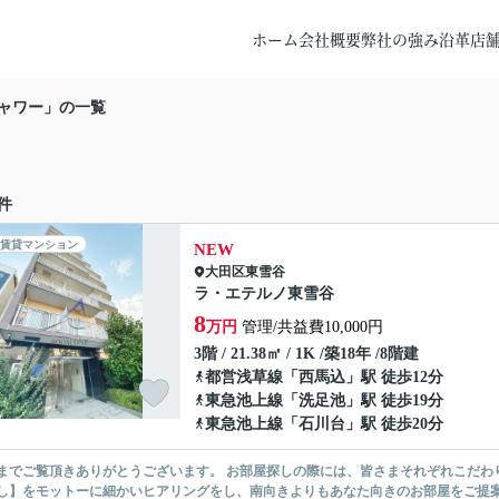
ホーム
会社概要
弊社の強み
沿革
店
ャワー」の一覧
件
賃貸マンション
NEW
大田区
東雪谷
ラ・エテルノ東雪谷
8
万円
管理/共益費10,000円
3階 / 21.38㎡ / 1K /築18年 /8階建
都営浅草線
「
西馬込
」駅 徒歩12分
東急池上線
「
洗足池
」駅 徒歩19分
東急池上線
「
石川台
」駅 徒歩20分
ありがとうございます。 お部屋探しの際には、皆さまそれぞれこだわりの条件があると思いますが、当社では【あなたに１番のお部
】をモットーに細かいヒアリングをし、南向きよりもあなた向きのお部屋をご提案いたします。 シングル物件からファミ