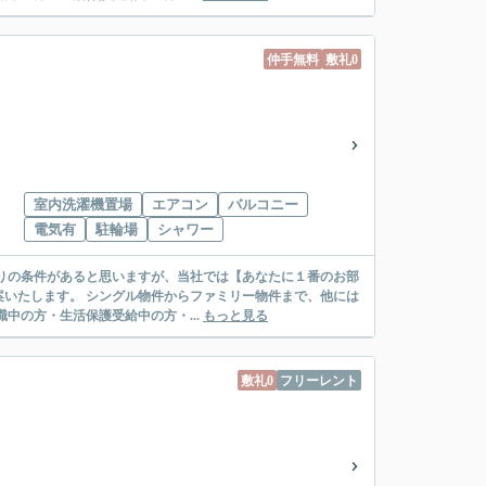
仲手無料
敷礼0
室内洗濯機置場
エアコン
バルコニー
電気有
駐輪場
シャワー
リー物件まで、他には
絡先がいない・休職中の方・生活保護受給中の方・...
もっと見る
敷礼0
フリーレント