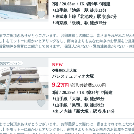
2階 / 20.03㎡ / 1K /築9年 /3階建
山手線
「
池袋
」駅 徒歩13分
東武東上線
「
北池袋
」駅 徒歩7分
埼京線
「
板橋
」駅 徒歩15分
ありがとうございます。 お部屋探しの際には、皆さまそれぞれこだわりの条件があると思いますが、当社では【あなたに１番のお部
】をモットーに細かいヒアリングをし、南向きよりもあなた向きのお部屋をご提案いたします。 シングル物件からファミ
無い賃貸物件を豊富にご紹介しております。 保証人がいない・緊急連
賃貸マンション
NEW
豊島区
北大塚
パレステュディオ大塚
9.2
万円
管理/共益費5,000円
3階 / 20.59㎡ / 1K /築24年 /7階建
山手線
「
大塚
」駅 徒歩5分
山手線
「
巣鴨
」駅 徒歩9分
丸ノ内線
「
新大塚
」駅 徒歩14分
ありがとうございます。 お部屋探しの際には、皆さまそれぞれこだわりの条件があると思いますが、当社では【あなたに１番のお部
】をモットーに細かいヒアリングをし、南向きよりもあなた向きのお部屋をご提案いたします。 シングル物件からファミ