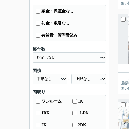
敷金・保証金なし
礼金・敷引なし
共益費・管理費込み
築年数
面積
ここまでご覧頂き
～
屋探し
間取り
ワンルーム
1K
1DK
1LDK
2K
2DK