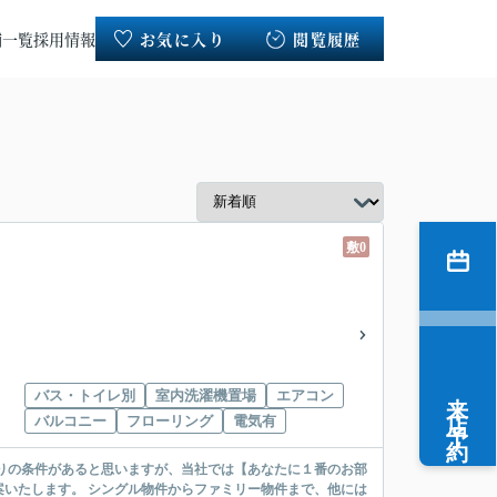
舗一覧
採用情報
お気に入り
閲覧履歴
敷0
来店予約
バス・トイレ別
室内洗濯機置場
エアコン
バルコニー
フローリング
電気有
リー物件まで、他には