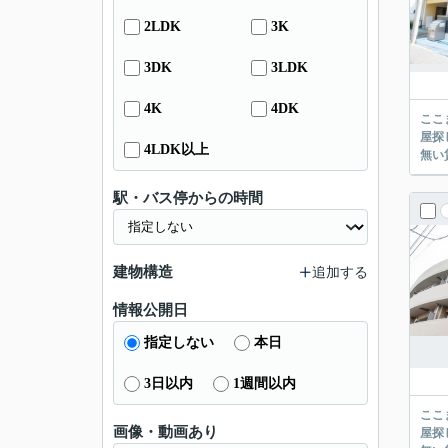
2LDK
3K
3DK
3LDK
4K
4DK
ここまでご覧頂き
屋探し
4LDK以上
駅・バス停からの時間
建物構造
追加する
情報公開日
指定しない
本日
3日以内
1週間以内
ここまでご覧頂き
画像・動画あり
屋探し