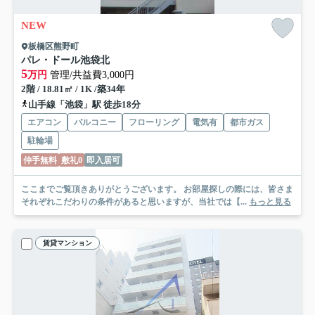
NEW
板橋区熊野町
パレ・ドール池袋北
5
万円
管理/共益費3,000円
2階 / 18.81㎡ / 1K /築34年
山手線「池袋」駅 徒歩18分
エアコン
バルコニー
フローリング
電気有
都市ガス
駐輪場
仲手無料
敷礼0
即入居可
ここまでご覧頂きありがとうございます。 お部屋探しの際には、皆さま
それぞれこだわりの条件があると思いますが、当社では【...
もっと見る
賃貸マンション