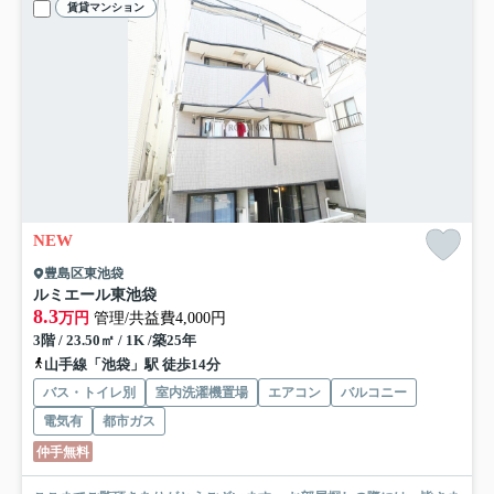
賃貸マンション
NEW
豊島区東池袋
ルミエール東池袋
8.3
万円
管理/共益費4,000円
3階 / 23.50㎡ / 1K /築25年
山手線「池袋」駅 徒歩14分
バス・トイレ別
室内洗濯機置場
エアコン
バルコニー
電気有
都市ガス
仲手無料