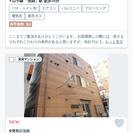
山手線「池袋」駅 徒歩16分
バス・トイレ別
エアコン
バルコニー
フローリング
電気有
都市ガス
仲手無料
礼0
ここまでご覧頂きありがとうございます。 お部屋探しの際には、皆さま
それぞれこだわりの条件があると思いますが、当社では【...
もっと見る
賃貸マンション
NEW
豊島区池袋