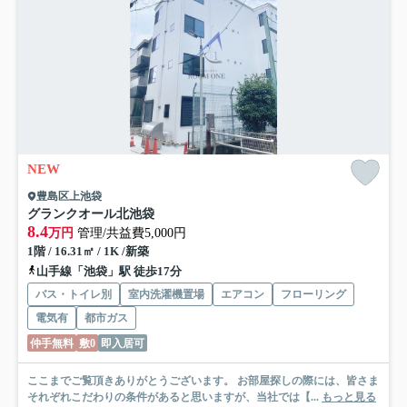
NEW
豊島区上池袋
グランクオール北池袋
8.4
万円
管理/共益費5,000円
1階 / 16.31㎡ / 1K /新築
山手線「池袋」駅 徒歩17分
バス・トイレ別
室内洗濯機置場
エアコン
フローリング
電気有
都市ガス
仲手無料
敷0
即入居可
ここまでご覧頂きありがとうございます。 お部屋探しの際には、皆さま
それぞれこだわりの条件があると思いますが、当社では【...
もっと見る