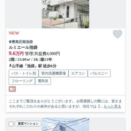
NEW
豊島区南池袋
ルミエール池袋
9.6
万円
管理/共益費4,000円
2階 / 23.09㎡ / 1K /築13年
山手線「池袋」駅 徒歩6分
バス・トイレ別
室内洗濯機置場
エアコン
バルコニー
フローリング
電気有
敷0
ここまでご覧頂きありがとうございます。 お部屋探しの際には、皆さま
それぞれこだわりの条件があると思いますが、当社では【...
もっと見る
賃貸マンション