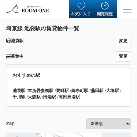
お気に入り
閲覧履歴
埼京線 池袋駅の賃貸物件一覧
変更
池袋駅
変更
募集中
おすすめの駅
池袋駅
/
本所吾妻橋駅
/
要町駅
/
錦糸町駅
/
蒲田駅
/
大塚駅
/
千川駅
/
大森駅
/
田端駅
/
高田馬場駅
230
件