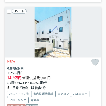
アパート
NEW
豊島区目白
ミハス目白
14.9
万円
管理/共益費8,000円
1-2階 / 40.78㎡ / 1LDK /築6年
山手線「池袋」駅 徒歩9分
バス・トイレ別
室内洗濯機置場
エアコン
バルコニー
フローリング
電気有