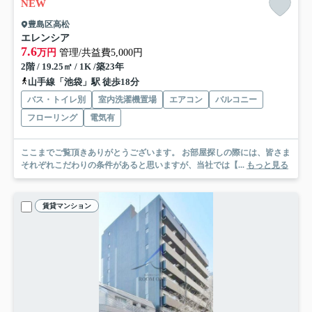
NEW
豊島区高松
エレンシア
7.6
万円
管理/共益費5,000円
2階 / 19.25㎡ / 1K /築23年
山手線「池袋」駅 徒歩18分
バス・トイレ別
室内洗濯機置場
エアコン
バルコニー
フローリング
電気有
ここまでご覧頂きありがとうございます。 お部屋探しの際には、皆さま
それぞれこだわりの条件があると思いますが、当社では【...
もっと見る
賃貸マンション