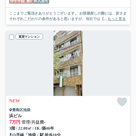
仲手半額
敷0
即入居可
ここまでご覧頂きありがとうございます。 お部屋探しの際には、皆さま
それぞれこだわりの条件があると思いますが、当社では【...
もっと見る
賃貸マンション
NEW
豊島区池袋
浜ビル
7
万円
管理/共益費-
3階 / 22.00㎡ / 1K /築46年
山手線「池袋」駅 徒歩10分