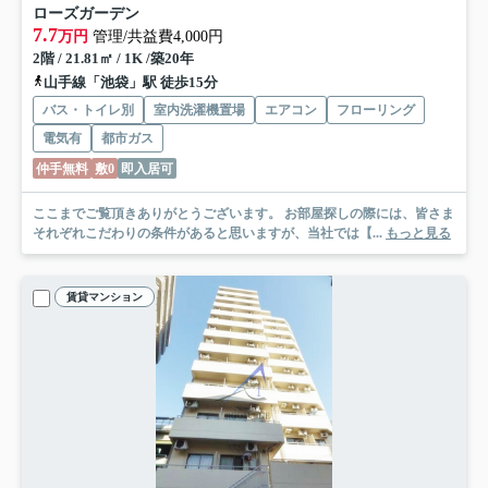
ローズガーデン
7.7
万円
管理/共益費4,000円
2階 / 21.81㎡ / 1K /築20年
山手線「池袋」駅 徒歩15分
バス・トイレ別
室内洗濯機置場
エアコン
フローリング
電気有
都市ガス
仲手無料
敷0
即入居可
ここまでご覧頂きありがとうございます。 お部屋探しの際には、皆さま
それぞれこだわりの条件があると思いますが、当社では【...
もっと見る
賃貸マンション