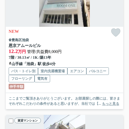
NEW
豊島区池袋
恩京アムールビル
12.2
万円
管理/共益費8,000円
7階 / 30.13㎡ / 1K /築13年
山手線「池袋」駅 徒歩4分
バス・トイレ別
室内洗濯機置場
エアコン
バルコニー
フローリング
電気有
仲手半額
ここまでご覧頂きありがとうございます。 お部屋探しの際には、皆さま
それぞれこだわりの条件があると思いますが、当社では【...
もっと見る
賃貸マンション