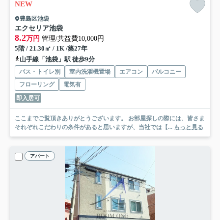
NEW
豊島区池袋
エクセリア池袋
8.2
万円
管理/共益費10,000円
5階 / 21.30㎡ / 1K /築27年
山手線「池袋」駅 徒歩9分
バス・トイレ別
室内洗濯機置場
エアコン
バルコニー
フローリング
電気有
即入居可
ここまでご覧頂きありがとうございます。 お部屋探しの際には、皆さま
それぞれこだわりの条件があると思いますが、当社では【...
もっと見る
アパート