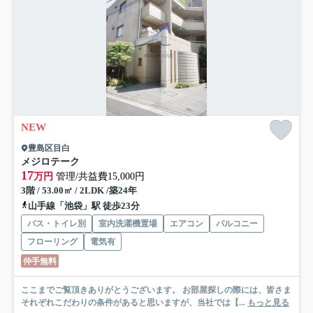
NEW
豊島区目白
メジロテーク
17
万円
管理/共益費15,000円
3階 / 53.00㎡ / 2LDK /築24年
山手線「池袋」駅 徒歩23分
バス・トイレ別
室内洗濯機置場
エアコン
バルコニー
フローリング
電気有
仲手無料
ここまでご覧頂きありがとうございます。 お部屋探しの際には、皆さま
それぞれこだわりの条件があると思いますが、当社では【...
もっと見る