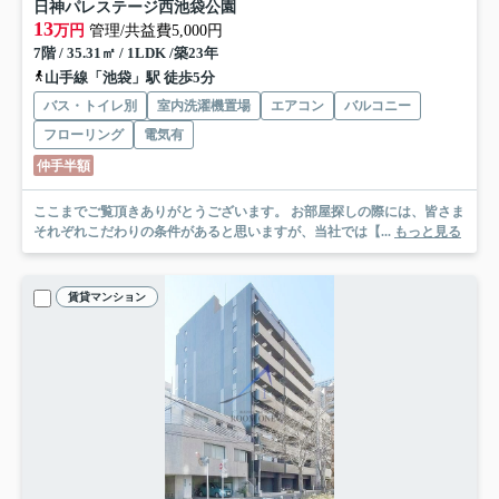
日神パレステージ西池袋公園
13
万円
管理/共益費5,000円
7階 / 35.31㎡ / 1LDK /築23年
山手線「池袋」駅 徒歩5分
バス・トイレ別
室内洗濯機置場
エアコン
バルコニー
フローリング
電気有
仲手半額
ここまでご覧頂きありがとうございます。 お部屋探しの際には、皆さま
それぞれこだわりの条件があると思いますが、当社では【...
もっと見る
賃貸マンション