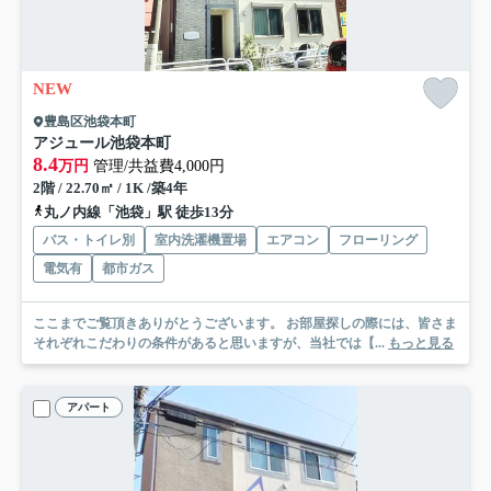
NEW
豊島区池袋本町
アジュール池袋本町
8.4
万円
管理/共益費4,000円
2階 / 22.70㎡ / 1K /築4年
丸ノ内線「池袋」駅 徒歩13分
バス・トイレ別
室内洗濯機置場
エアコン
フローリング
電気有
都市ガス
ここまでご覧頂きありがとうございます。 お部屋探しの際には、皆さま
それぞれこだわりの条件があると思いますが、当社では【...
もっと見る
アパート