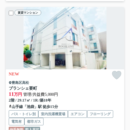
賃貸マンション
NEW
豊島区高松
ブランシェ要町
11
万円
管理/共益費5,000円
2階 / 29.17㎡ / 1R /築18年
山手線「池袋」駅 徒歩15分
バス・トイレ別
室内洗濯機置場
エアコン
フローリング
電気有
都市ガス
仲手無料
即入居可