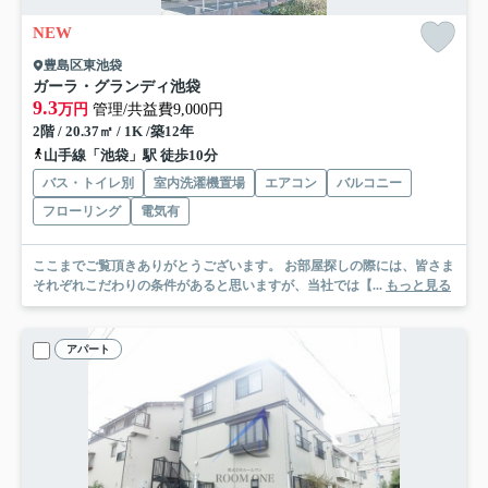
NEW
豊島区東池袋
ガーラ・グランディ池袋
9.3
万円
管理/共益費9,000円
2階 / 20.37㎡ / 1K /築12年
山手線「池袋」駅 徒歩10分
バス・トイレ別
室内洗濯機置場
エアコン
バルコニー
フローリング
電気有
ここまでご覧頂きありがとうございます。 お部屋探しの際には、皆さま
それぞれこだわりの条件があると思いますが、当社では【...
もっと見る
アパート