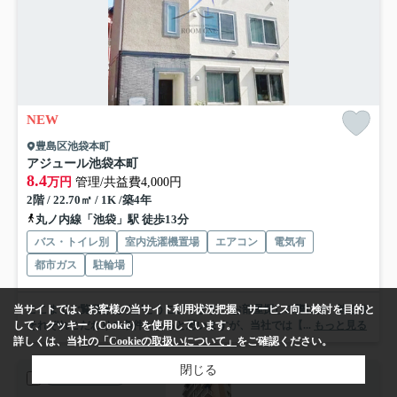
NEW
豊島区池袋本町
アジュール池袋本町
8.4
万円
管理/共益費4,000円
2階 / 22.70㎡ / 1K /築4年
丸ノ内線「池袋」駅 徒歩13分
バス・トイレ別
室内洗濯機置場
エアコン
電気有
都市ガス
駐輪場
ここまでご覧頂きありがとうございます。 お部屋探しの際には、皆さま
当サイトでは、お客様の当サイト利用状況把握、サービス向上検討を目的と
それぞれこだわりの条件があると思いますが、当社では【...
もっと見る
して、クッキー（Cookie）を使用しています。
詳しくは、当社の
「Cookieの取扱いについて」
をご確認ください。
閉じる
賃貸マンション