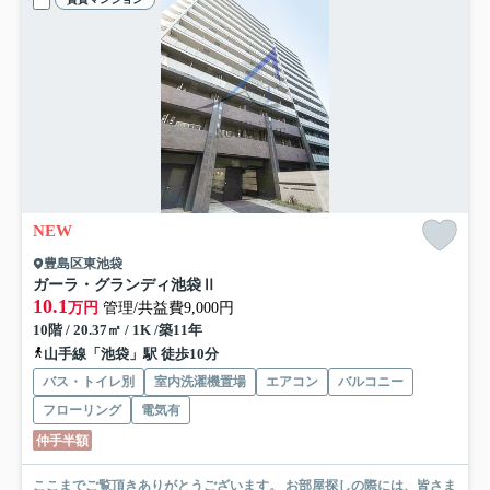
NEW
豊島区東池袋
ガーラ・グランディ池袋Ⅱ
10.1
万円
管理/共益費9,000円
10階 / 20.37㎡ / 1K /築11年
山手線「池袋」駅 徒歩10分
バス・トイレ別
室内洗濯機置場
エアコン
バルコニー
フローリング
電気有
仲手半額
ここまでご覧頂きありがとうございます。 お部屋探しの際には、皆さま