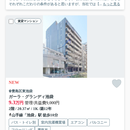
それぞれこだわりの条件があると思いますが、当社では【...
もっと見る
賃貸マンション
NEW
豊島区東池袋
ガーラ・グランディ池袋
9.3
万円
管理/共益費9,000円
2階 / 20.37㎡ / 1K /築12年
山手線「池袋」駅 徒歩10分
バス・トイレ別
室内洗濯機置場
エアコン
バルコニー