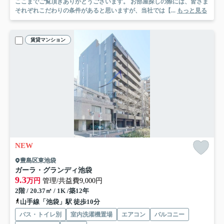
ここまでご覧頂きありがとうございます。 お部屋探しの際には、皆さま
それぞれこだわりの条件があると思いますが、当社では【...
もっと見る
賃貸マンション
NEW
豊島区東池袋
ガーラ・グランディ池袋
9.3
万円
管理/共益費9,000円
2階 / 20.37㎡ / 1K /築12年
山手線「池袋」駅 徒歩10分
バス・トイレ別
室内洗濯機置場
エアコン
バルコニー