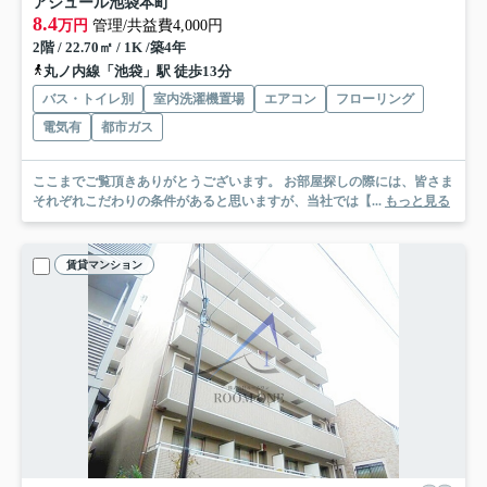
アジュール池袋本町
8.4
万円
管理/共益費4,000円
2階 / 22.70㎡ / 1K /築4年
丸ノ内線「池袋」駅 徒歩13分
バス・トイレ別
室内洗濯機置場
エアコン
フローリング
電気有
都市ガス
ここまでご覧頂きありがとうございます。 お部屋探しの際には、皆さま
それぞれこだわりの条件があると思いますが、当社では【...
もっと見る
賃貸マンション