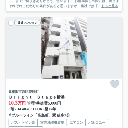
ここまでご覧頂きありがとうございます。 お部屋探しの際には、皆さま
それぞれこだわりの条件があると思いますが、当社では【...
もっと見る
賃貸マンション
横浜市西区花咲町
Ｂｒｉｇｈｔ Ｓｔａｇｅ横浜
10.3
万円
管理/共益費5,000円
3階 / 34.40㎡ / 1LDK /築15年
ブルーライン「高島町」駅 徒歩7分
バス・トイレ別
室内洗濯機置場
エアコン
バルコニー