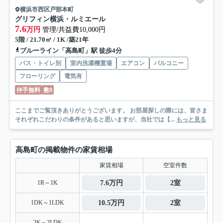
横浜市西区戸部本町
グリフィン横浜・ルミエール
7.6
万円
管理/共益費10,000円
5階 / 21.70㎡ / 1K /築21年
ブルーライン「高島町」駅 徒歩4分
バス・トイレ別
室内洗濯機置場
エアコン
バルコニー
フローリング
電気有
仲手無料
敷0
ここまでご覧頂きありがとうございます。 お部屋探しの際には、皆さま
それぞれこだわりの条件があると思いますが、当社では【...
もっと見る
高島町の掲載物件の家賃相場
家賃相場
空室件数
1R～1K
7.6万円
2室
1DK～1LDK
10.5万円
2室
2K～2LDK
-
-