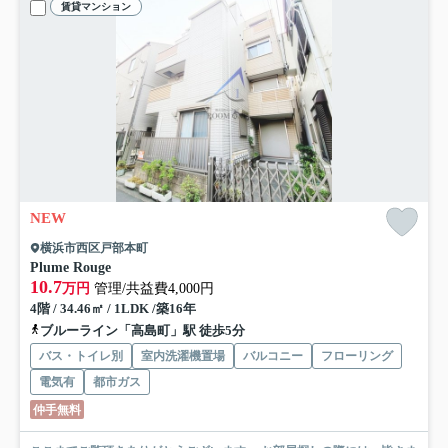
賃貸マンション
NEW
横浜市西区戸部本町
Plume Rouge
10.7
万円
管理/共益費4,000円
4階 / 34.46㎡ / 1LDK /築16年
ブルーライン「高島町」駅 徒歩5分
バス・トイレ別
室内洗濯機置場
バルコニー
フローリング
電気有
都市ガス
仲手無料