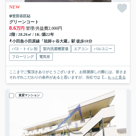
NEW
世田谷区砧
グリーンコート
8.6
万円
管理/共益費2,000円
2階 / 28.26㎡ / 1K /築22年
小田急小田原線「祖師ヶ谷大蔵」駅 徒歩10分
バス・トイレ別
室内洗濯機置場
エアコン
バルコニー
フローリング
電気有
ここまでご覧頂きありがとうございます。 お部屋探しの際には、皆さま
それぞれこだわりの条件があると思いますが、当社では【...
もっと見る
賃貸マンション