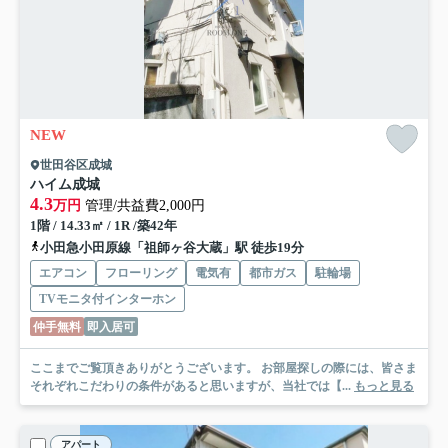
NEW
世田谷区成城
ハイム成城
4.3
万円
管理/共益費2,000円
1階 / 14.33㎡ / 1R /築42年
小田急小田原線「祖師ヶ谷大蔵」駅 徒歩19分
エアコン
フローリング
電気有
都市ガス
駐輪場
TVモニタ付インターホン
仲手無料
即入居可
ここまでご覧頂きありがとうございます。 お部屋探しの際には、皆さま
それぞれこだわりの条件があると思いますが、当社では【...
もっと見る
アパート