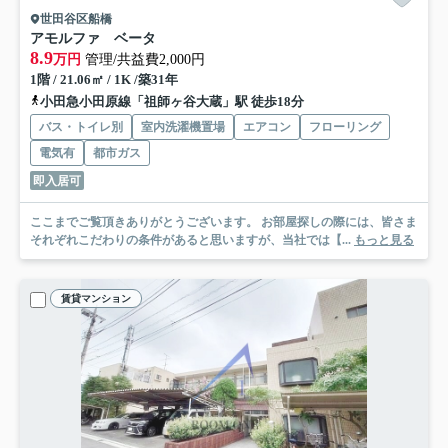
世田谷区船橋
アモルファ ベータ
8.9
万円
管理/共益費2,000円
1階 / 21.06㎡ / 1K /築31年
小田急小田原線「祖師ヶ谷大蔵」駅 徒歩18分
バス・トイレ別
室内洗濯機置場
エアコン
フローリング
電気有
都市ガス
即入居可
ここまでご覧頂きありがとうございます。 お部屋探しの際には、皆さま
それぞれこだわりの条件があると思いますが、当社では【...
もっと見る
賃貸マンション