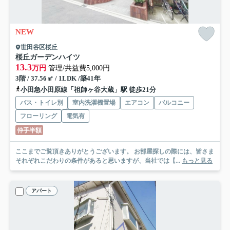
NEW
世田谷区桜丘
桜丘ガーデンハイツ
13.3
万円
管理/共益費5,000円
3階 / 37.56㎡ / 1LDK /築41年
小田急小田原線「祖師ヶ谷大蔵」駅 徒歩21分
バス・トイレ別
室内洗濯機置場
エアコン
バルコニー
フローリング
電気有
仲手半額
ここまでご覧頂きありがとうございます。 お部屋探しの際には、皆さま
それぞれこだわりの条件があると思いますが、当社では【...
もっと見る
アパート