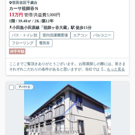
世田谷区千歳台
カーサ祖師谷Ｎ
11
万円
管理/共益費3,000円
1階 / 39.48㎡ / 2K /築12年
小田急小田原線「祖師ヶ谷大蔵」駅 徒歩15分
バス・トイレ別
室内洗濯機置場
エアコン
バルコニー
フローリング
電気有
仲手半額
ここまでご覧頂きありがとうございます。 お部屋探しの際には、皆さま
それぞれこだわりの条件があると思いますが、当社では【...
もっと見る
アパート