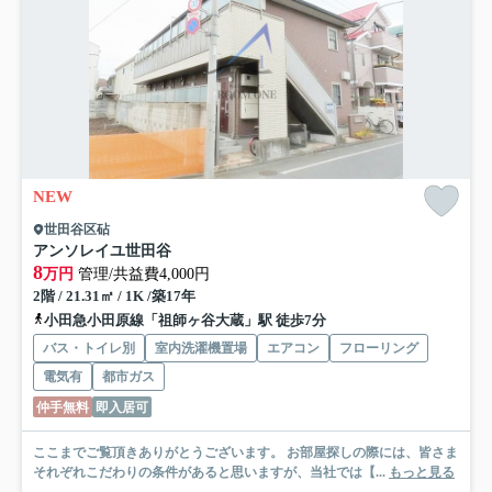
NEW
世田谷区砧
アンソレイユ世田谷
8
万円
管理/共益費4,000円
2階 / 21.31㎡ / 1K /築17年
小田急小田原線「祖師ヶ谷大蔵」駅 徒歩7分
バス・トイレ別
室内洗濯機置場
エアコン
フローリング
電気有
都市ガス
仲手無料
即入居可
ここまでご覧頂きありがとうございます。 お部屋探しの際には、皆さま
それぞれこだわりの条件があると思いますが、当社では【...
もっと見る