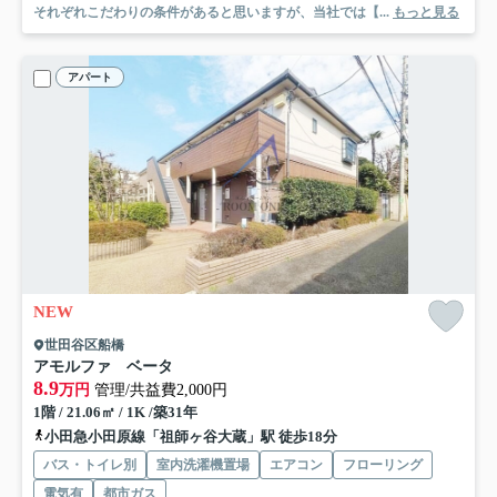
それぞれこだわりの条件があると思いますが、当社では【...
もっと見る
アパート
NEW
世田谷区船橋
アモルファ ベータ
8.9
万円
管理/共益費2,000円
1階 / 21.06㎡ / 1K /築31年
小田急小田原線「祖師ヶ谷大蔵」駅 徒歩18分
バス・トイレ別
室内洗濯機置場
エアコン
フローリング
電気有
都市ガス