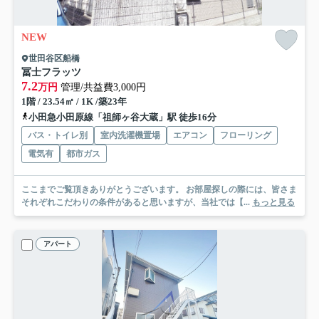
NEW
世田谷区船橋
冨士フラッツ
7.2
万円
管理/共益費3,000円
1階 / 23.54㎡ / 1K /築23年
小田急小田原線「祖師ヶ谷大蔵」駅 徒歩16分
バス・トイレ別
室内洗濯機置場
エアコン
フローリング
電気有
都市ガス
ここまでご覧頂きありがとうございます。 お部屋探しの際には、皆さま
それぞれこだわりの条件があると思いますが、当社では【...
もっと見る
アパート