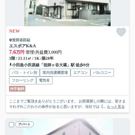
NEW
世田谷区砧
エスポアK&A
7.6
万円
管理/共益費3,000円
3階 / 21.11㎡ / 1K /築28年
小田急小田原線「祖師ヶ谷大蔵」駅 徒歩9分
バス・トイレ別
室内洗濯機置場
エアコン
バルコニー
フローリング
電気有
仲手無料
ここまでご覧頂きありがとうございます。 お部屋探しの際には、皆さま
それぞれこだわりの条件があると思いますが、当社では【...
もっと見る
アパート