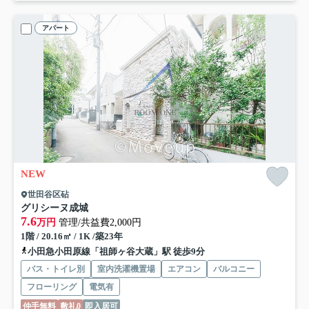
アパート
NEW
世田谷区砧
グリシーヌ成城
7.6
万円
管理/共益費2,000円
1階 / 20.16㎡ / 1K /築23年
小田急小田原線「祖師ヶ谷大蔵」駅 徒歩9分
バス・トイレ別
室内洗濯機置場
エアコン
バルコニー
フローリング
電気有
仲手無料
敷礼0
即入居可