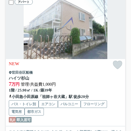
アパート
NEW
世田谷区船橋
ハイツ杉山
7
万円
管理/共益費1,000円
1階 / 25.90㎡ / 1K /築39年
小田急小田原線「祖師ヶ谷大蔵」駅 徒歩20分
バス・トイレ別
エアコン
バルコニー
フローリング
電気有
都市ガス
礼0
即入居可