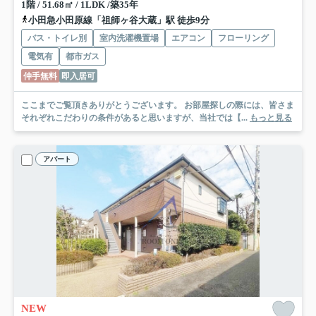
1階 / 51.68㎡ / 1LDK /築35年
小田急小田原線「祖師ヶ谷大蔵」駅 徒歩9分
バス・トイレ別
室内洗濯機置場
エアコン
フローリング
電気有
都市ガス
仲手無料
即入居可
ここまでご覧頂きありがとうございます。 お部屋探しの際には、皆さま
それぞれこだわりの条件があると思いますが、当社では【...
もっと見る
アパート
NEW