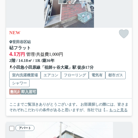
NEW
世田谷区砧
砧フラット
4.1
万円
管理/共益費1,000円
2階 / 14.18㎡ / 1R /築36年
小田急小田原線「祖師ヶ谷大蔵」駅 徒歩17分
室内洗濯機置場
エアコン
フローリング
電気有
都市ガス
シャワー
敷礼0
即入居可
ここまでご覧頂きありがとうございます。 お部屋探しの際には、皆さま
それぞれこだわりの条件があると思いますが、当社では【...
もっと見る
アパート