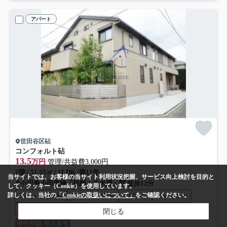
アパート
世田谷区砧
コンフォルト砧
13.5
万円
管理/共益費3,000円
2階 / 51.55㎡ / 1LDK /築11年
当サイトでは、お客様の当サイト利用状況把握、サービス向上検討を目的と
小田急小田原線「祖師ヶ谷大蔵」駅 徒歩12分
して、クッキー（Cookie）を使用しています。
詳しくは、当社の
「Cookieの取扱いについて」
をご確認ください。
バス・トイレ別
室内洗濯機置場
エアコン
バルコニー
フローリング
電気有
閉じる
仲手半額
即入居可