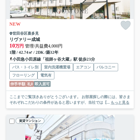
NEW
世田谷区喜多見
リヴァリー成城
10
万円
管理/共益費4,000円
1階 / 42.74㎡ / 2DK /築32年
小田急小田原線「祖師ヶ谷大蔵」駅 徒歩23分
バス・トイレ別
室内洗濯機置場
エアコン
バルコニー
フローリング
電気有
仲手半額
礼0
即入居可
ここまでご覧頂きありがとうございます。 お部屋探しの際には、皆さま
それぞれこだわりの条件があると思いますが、当社では【...
もっと見る
賃貸マンション