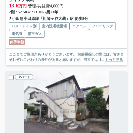
13.6
万円
管理/共益費4,000円
2階 / 52.58㎡ / 1LDK /築13年
小田急小田原線「祖師ヶ谷大蔵」駅 徒歩8分
バス・トイレ別
室内洗濯機置場
エアコン
フローリング
電気有
都市ガス
仲手半額
ここまでご覧頂きありがとうございます。 お部屋探しの際には、皆さま
それぞれこだわりの条件があると思いますが、当社では【...
もっと見る
アパート