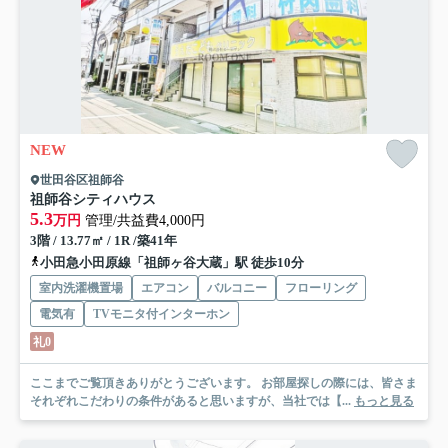
NEW
世田谷区祖師谷
祖師谷シティハウス
5.3
万円
管理/共益費4,000円
3階 / 13.77㎡ / 1R /築41年
小田急小田原線「祖師ヶ谷大蔵」駅 徒歩10分
室内洗濯機置場
エアコン
バルコニー
フローリング
電気有
TVモニタ付インターホン
礼0
ここまでご覧頂きありがとうございます。 お部屋探しの際には、皆さま
それぞれこだわりの条件があると思いますが、当社では【...
もっと見る