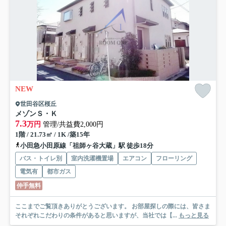
NEW
世田谷区桜丘
メゾンＳ・Ｋ
7.3
万円
管理/共益費2,000円
1階 / 21.73㎡ / 1K /築15年
小田急小田原線「祖師ヶ谷大蔵」駅 徒歩18分
バス・トイレ別
室内洗濯機置場
エアコン
フローリング
電気有
都市ガス
仲手無料
ここまでご覧頂きありがとうございます。 お部屋探しの際には、皆さま
それぞれこだわりの条件があると思いますが、当社では【...
もっと見る