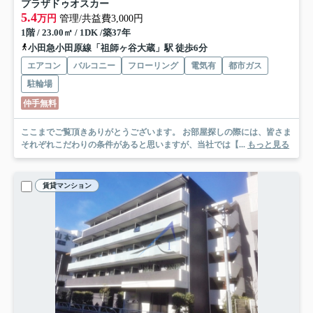
プラザドゥオスカー
5.4
万円
管理/共益費3,000円
1階 / 23.00㎡ / 1DK /築37年
小田急小田原線「祖師ヶ谷大蔵」駅 徒歩6分
エアコン
バルコニー
フローリング
電気有
都市ガス
駐輪場
仲手無料
ここまでご覧頂きありがとうございます。 お部屋探しの際には、皆さま
それぞれこだわりの条件があると思いますが、当社では【...
もっと見る
賃貸マンション