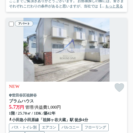
ここまでご覧頂きありがとうございます。 お部屋探しの際には、皆さま
それぞれこだわりの条件があると思いますが、当社では【...
もっと見る
アパート
NEW
世田谷区祖師谷
プラムハウス
5.7
万円
管理/共益費1,000円
1階 / 25.70㎡ / 1DK /築42年
小田急小田原線「祖師ヶ谷大蔵」駅 徒歩4分
バス・トイレ別
エアコン
バルコニー
フローリング