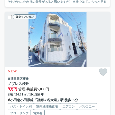
それぞれこだわりの条件があると思いますが、当社では【...
もっと見る
賃貸マンション
NEW
世田谷区桜丘
ノブレス桜丘
9
万円
管理/共益費5,000円
2階 / 24.71㎡ / 1K /築9年
小田急小田原線「祖師ヶ谷大蔵」駅 徒歩15分
バス・トイレ別
室内洗濯機置場
エアコン
バルコニー
フローリング
電気有