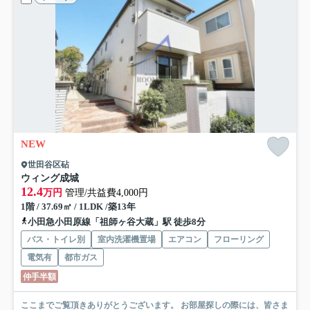
NEW
世田谷区砧
ウィング成城
12.4
万円
管理/共益費4,000円
1階 / 37.69㎡ / 1LDK /築13年
小田急小田原線「祖師ヶ谷大蔵」駅 徒歩8分
バス・トイレ別
室内洗濯機置場
エアコン
フローリング
電気有
都市ガス
仲手半額
ここまでご覧頂きありがとうございます。 お部屋探しの際には、皆さま