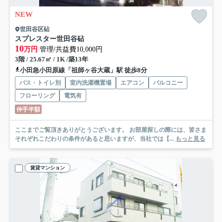
NEW
世田谷区砧
スプレスター世田谷砧
10
万円
管理/共益費10,000円
3階 / 25.67㎡ / 1K /築13年
小田急小田原線「祖師ヶ谷大蔵」駅 徒歩8分
バス・トイレ別
室内洗濯機置場
エアコン
バルコニー
フローリング
電気有
仲手半額
ここまでご覧頂きありがとうございます。 お部屋探しの際には、皆さま
それぞれこだわりの条件があると思いますが、当社では【...
もっと見る
賃貸マンション