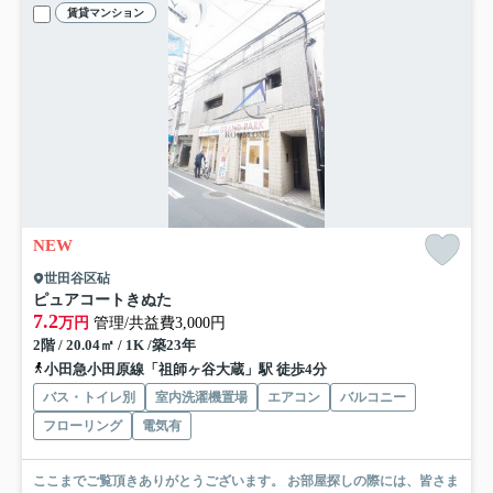
賃貸マンション
NEW
世田谷区砧
ピュアコートきぬた
7.2
万円
管理/共益費3,000円
2階 / 20.04㎡ / 1K /築23年
小田急小田原線「祖師ヶ谷大蔵」駅 徒歩4分
バス・トイレ別
室内洗濯機置場
エアコン
バルコニー
フローリング
電気有
ここまでご覧頂きありがとうございます。 お部屋探しの際には、皆さま