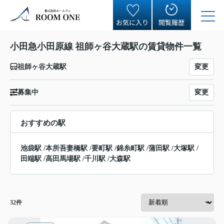
お気に入り
閲覧履歴
小田急小田原線 祖師ヶ谷大蔵駅の賃貸物件一覧
変更
祖師ヶ谷大蔵駅
変更
募集中
おすすめの駅
池袋駅
/
本所吾妻橋駅
/
要町駅
/
錦糸町駅
/
蒲田駅
/
大塚駅
/
田端駅
/
高田馬場駅
/
千川駅
/
大森駅
32
件