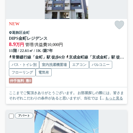
NEW
葛飾区金町
DIPS金町レジデンス
8.9
万円
管理/共益費10,000円
11階 / 22.61㎡ / 1K /築7年
常磐緩行線「金町」駅 徒歩6分
京成金町線「京成金町」駅 徒歩6分
バス・トイレ別
室内洗濯機置場
エアコン
バルコニー
フローリング
電気有
仲手無料
敷0
ここまでご覧頂きありがとうございます。 お部屋探しの際には、皆さま
それぞれこだわりの条件があると思いますが、当社では【...
もっと見る
アパート