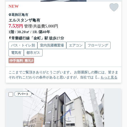
NEW
葛飾区亀有
エルスタンザ亀有
7.5
万円
管理/共益費5,000円
1階 / 30.20㎡ / 1R /築40年
常磐緩行線「金町」駅 徒歩27分
バス・トイレ別
室内洗濯機置場
エアコン
フローリング
電気有
都市ガス
仲手無料
敷礼0
ここまでご覧頂きありがとうございます。 お部屋探しの際には、皆さま
それぞれこだわりの条件があると思いますが、当社では【...
もっと見る
アパート