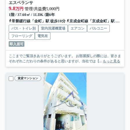
エスペランサ
9.8
万円
管理/共益費5,000円
1階 / 37.60㎡ / 1LDK /築6年
常磐緩行線「金町」駅 徒歩10分
京成金町線「京成金町」駅 徒歩12分
バス・トイレ別
室内洗濯機置場
エアコン
バルコニー
フローリング
電気有
即入居可
ここまでご覧頂きありがとうございます。 お部屋探しの際には、皆さま
それぞれこだわりの条件があると思いますが、当社では【...
もっと見る
賃貸マンション