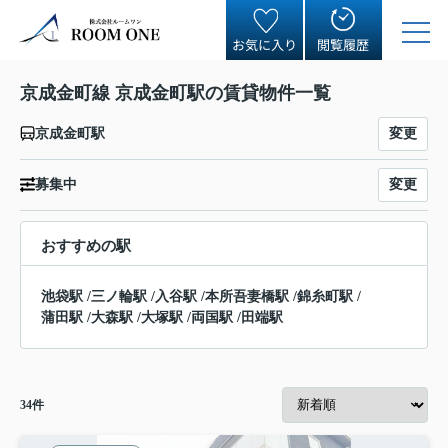
お気に入り
閲覧履歴
京成金町線 京成金町駅の賃貸物件一覧
変更
京成金町駅
変更
募集中
おすすめの駅
池袋駅
/
三ノ輪駅
/
入谷駅
/
本所吾妻橋駅
/
錦糸町駅
/
蒲田駅
/
大森駅
/
大塚駅
/
両国駅
/
田端駅
34
件