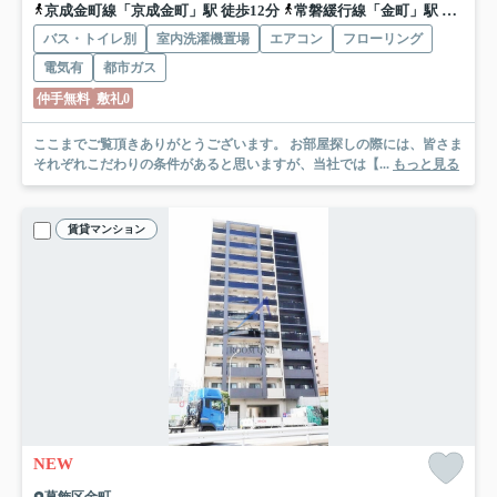
京成金町線「京成金町」駅 徒歩12分
常磐緩行線「金町」駅 徒歩12分
バス・トイレ別
室内洗濯機置場
エアコン
フローリング
電気有
都市ガス
仲手無料
敷礼0
ここまでご覧頂きありがとうございます。 お部屋探しの際には、皆さま
それぞれこだわりの条件があると思いますが、当社では【...
もっと見る
賃貸マンション
NEW
葛飾区金町