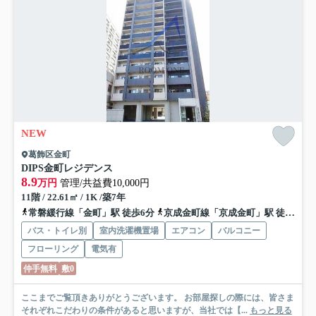
NEW
葛飾区金町
DIPS金町レジデンス
8.9
万円
管理/共益費10,000円
11階 / 22.61㎡ / 1K /築7年
常磐緩行線「金町」駅 徒歩6分
京成金町線「京成金町」駅 徒歩6分
バス・トイレ別
室内洗濯機置場
エアコン
バルコニー
フローリング
電気有
仲手無料
敷0
ここまでご覧頂きありがとうございます。 お部屋探しの際には、皆さま
それぞれこだわりの条件があると思いますが、当社では【...
もっと見る