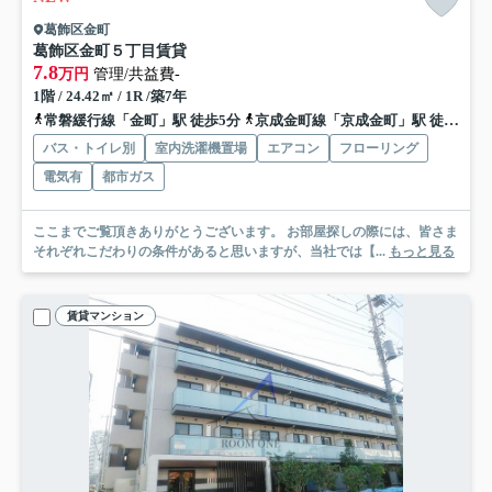
葛飾区金町
葛飾区金町５丁目賃貸
7.8
万円
管理/共益費-
1階 / 24.42㎡ / 1R /築7年
常磐緩行線「金町」駅 徒歩5分
京成金町線「京成金町」駅 徒歩4分
バス・トイレ別
室内洗濯機置場
エアコン
フローリング
電気有
都市ガス
ここまでご覧頂きありがとうございます。 お部屋探しの際には、皆さま
それぞれこだわりの条件があると思いますが、当社では【...
もっと見る
賃貸マンション