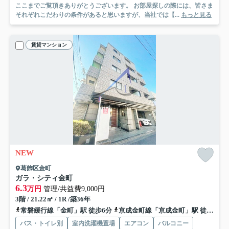
ここまでご覧頂きありがとうございます。 お部屋探しの際には、皆さま
それぞれこだわりの条件があると思いますが、当社では【...
もっと見る
賃貸マンション
NEW
葛飾区金町
ガラ・シティ金町
6.3
万円
管理/共益費9,000円
3階 / 21.22㎡ / 1R /築36年
常磐緩行線「金町」駅 徒歩6分
京成金町線「京成金町」駅 徒歩6分
バス・トイレ別
室内洗濯機置場
エアコン
バルコニー