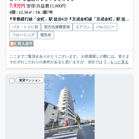
7.9
万円
管理/共益費15,000円
4階 / 22.36㎡ / 1K /築7年
常磐緩行線「金町」駅 徒歩6分
京成金町線「京成金町」駅 徒歩6分
バス・トイレ別
室内洗濯機置場
エアコン
バルコニー
フローリング
電気有
敷0
即入居可
ここまでご覧頂きありがとうございます。 お部屋探しの際には、皆さま
それぞれこだわりの条件があると思いますが、当社では【...
もっと見る
賃貸マンション