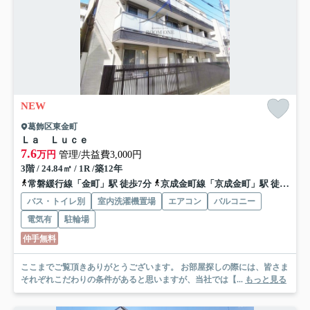
NEW
葛飾区東金町
Ｌａ Ｌｕｃｅ
7.6
万円
管理/共益費3,000円
3階 / 24.84㎡ / 1R /築12年
常磐緩行線「金町」駅 徒歩7分
京成金町線「京成金町」駅 徒歩9分
バス・トイレ別
室内洗濯機置場
エアコン
バルコニー
電気有
駐輪場
仲手無料
ここまでご覧頂きありがとうございます。 お部屋探しの際には、皆さま
それぞれこだわりの条件があると思いますが、当社では【...
もっと見る