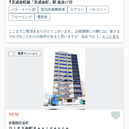
京成金町線「京成金町」駅 徒歩17分
バス・トイレ別
室内洗濯機置場
エアコン
バルコニー
フローリング
電気有
ここまでご覧頂きありがとうございます。 お部屋探しの際には、皆さま
それぞれこだわりの条件があると思いますが、当社では【...
もっと見る
賃貸マンション
NEW
葛飾区金町
ＤＩＰＳ金町Ｒｅｓｉｄｅｎｃｅ