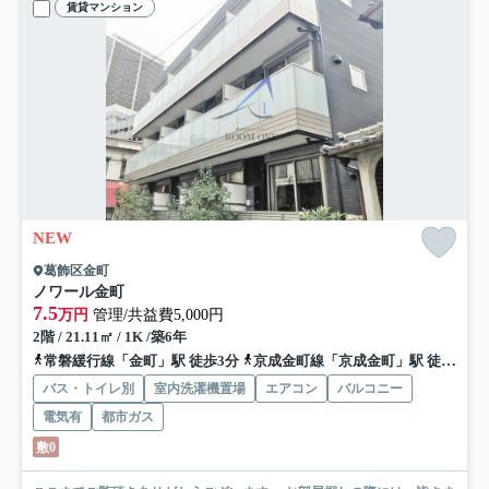
賃貸マンション
NEW
葛飾区金町
ノワール金町
7.5
万円
管理/共益費5,000円
2階 / 21.11㎡ / 1K /築6年
常磐緩行線「金町」駅 徒歩3分
京成金町線「京成金町」駅 徒歩2分
バス・トイレ別
室内洗濯機置場
エアコン
バルコニー
電気有
都市ガス
敷0