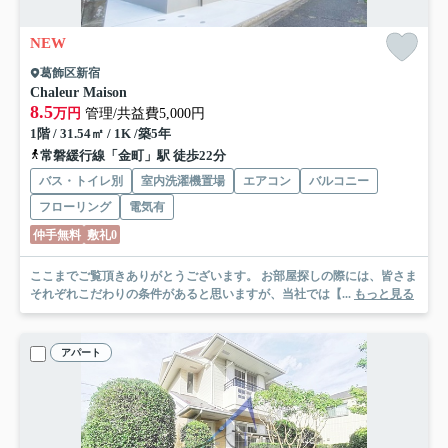
NEW
葛飾区新宿
Chaleur Maison
8.5
万円
管理/共益費5,000円
1階 / 31.54㎡ / 1K /築5年
常磐緩行線「金町」駅 徒歩22分
バス・トイレ別
室内洗濯機置場
エアコン
バルコニー
フローリング
電気有
仲手無料
敷礼0
ここまでご覧頂きありがとうございます。 お部屋探しの際には、皆さま
それぞれこだわりの条件があると思いますが、当社では【...
もっと見る
アパート