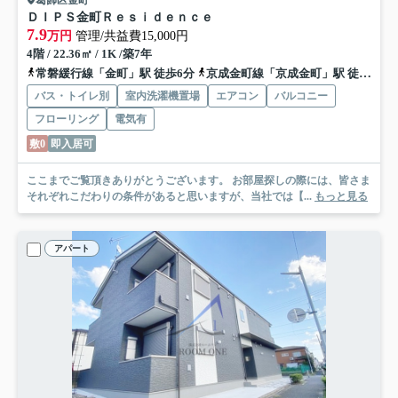
ＤＩＰＳ金町Ｒｅｓｉｄｅｎｃｅ
7.9
万円
管理/共益費15,000円
4階 / 22.36㎡ / 1K /築7年
常磐緩行線「金町」駅 徒歩6分
京成金町線「京成金町」駅 徒歩6分
バス・トイレ別
室内洗濯機置場
エアコン
バルコニー
フローリング
電気有
敷0
即入居可
ここまでご覧頂きありがとうございます。 お部屋探しの際には、皆さま
それぞれこだわりの条件があると思いますが、当社では【...
もっと見る
アパート