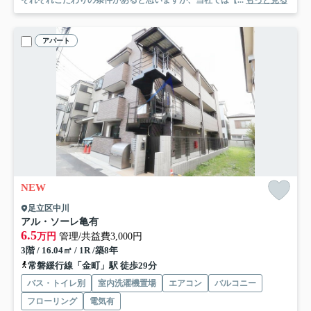
それぞれこだわりの条件があると思いますが、当社では【...
もっと見る
アパート
NEW
足立区中川
アル・ソーレ亀有
6.5
万円
管理/共益費3,000円
3階 / 16.04㎡ / 1R /築8年
常磐緩行線「金町」駅 徒歩29分
バス・トイレ別
室内洗濯機置場
エアコン
バルコニー
フローリング
電気有