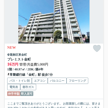
NEW
葛飾区東金町
プレミスト金町
16
万円
管理/共益費5,000円
1階 / 40.97㎡ / 2DK /築4年
常磐緩行線「金町」駅 徒歩7分
バス・トイレ別
エアコン
バルコニー
フローリング
電気有
都市ガス
仲手半額
即入居可
ここまでご覧頂きありがとうございます。 お部屋探しの際には、皆さま