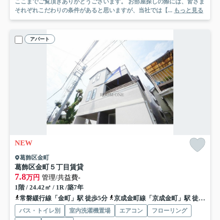
ここまでご覧頂きありがとうございます。 お部屋探しの際には、皆さま
それぞれこだわりの条件があると思いますが、当社では【...
もっと見る
アパート
NEW
葛飾区金町
葛飾区金町５丁目賃貸
7.8
万円
管理/共益費-
1階 / 24.42㎡ / 1R /築7年
常磐緩行線「金町」駅 徒歩5分
京成金町線「京成金町」駅 徒歩4分
バス・トイレ別
室内洗濯機置場
エアコン
フローリング