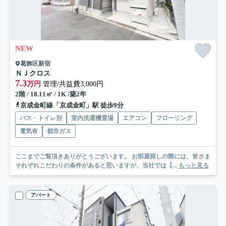
NEW
葛飾区新宿
ＮＪクロス
7.3
万円
管理/共益費3,000円
2階 / 18.11㎡ / 1K /築2年
京成金町線「京成金町」駅 徒歩9分
バス・トイレ別
室内洗濯機置場
エアコン
フローリング
電気有
都市ガス
ここまでご覧頂きありがとうございます。 お部屋探しの際には、皆さま
それぞれこだわりの条件があると思いますが、当社では【...
もっと見る
アパート