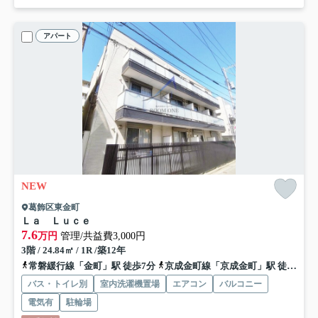
アパート
NEW
葛飾区東金町
Ｌａ Ｌｕｃｅ
7.6
万円
管理/共益費3,000円
3階 / 24.84㎡ / 1R /築12年
常磐緩行線「金町」駅 徒歩7分
京成金町線「京成金町」駅 徒歩9分
バス・トイレ別
室内洗濯機置場
エアコン
バルコニー
電気有
駐輪場