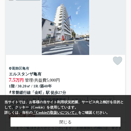
葛飾区亀有
エルスタンザ亀有
7.5
万円
管理/共益費5,000円
1階 / 30.20㎡ / 1R /築40年
常磐緩行線「金町」駅 徒歩27分
バス・トイレ別
室内洗濯機置場
エアコン
フローリング
当サイトでは、お客様の当サイト利用状況把握、サービス向上検討を目的と
して、クッキー（Cookie）を使用しています。
電気有
都市ガス
詳しくは、当社の
「Cookieの取扱いについて」
をご確認ください。
仲手無料
敷礼0
閉じる
ここまでご覧頂きありがとうございます。 お部屋探しの際には、皆さま