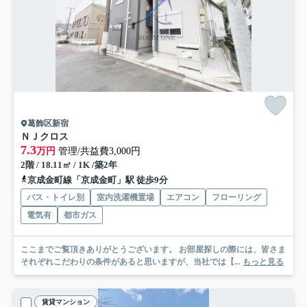
葛飾区新宿
ＮＪクロス
7.3
万円
管理/共益費3,000円
2階 / 18.11㎡ / 1K /築2年
京成金町線「京成金町」駅 徒歩9分
バス・トイレ別
室内洗濯機置場
エアコン
フローリング
電気有
都市ガス
ここまでご覧頂きありがとうございます。 お部屋探しの際には、皆さま
それぞれこだわりの条件があると思いますが、当社では【...
もっと見る
賃貸マンション