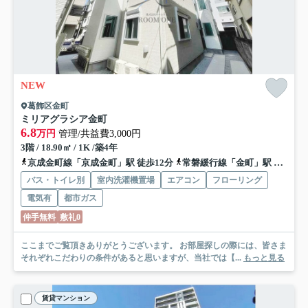
NEW
葛飾区金町
ミリアグラシア金町
6.8
万円
管理/共益費3,000円
3階 / 18.90㎡ / 1K /築4年
京成金町線「京成金町」駅 徒歩12分
常磐緩行線「金町」駅 徒歩12分
バス・トイレ別
室内洗濯機置場
エアコン
フローリング
電気有
都市ガス
仲手無料
敷礼0
ここまでご覧頂きありがとうございます。 お部屋探しの際には、皆さま
それぞれこだわりの条件があると思いますが、当社では【...
もっと見る
賃貸マンション