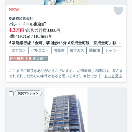
NEW
葛飾区東金町
パレ・ドール東金町
4.3
万円
管理/共益費3,000円
4階 / 19.71㎡ / 1K /築38年
常磐緩行線「金町」駅 徒歩15分
京成金町線「京成金町」駅 徒歩18分
エアコン
バルコニー
電気有
都市ガス
駐輪場
シャワー
仲手無料
礼0
即入居可
ここまでご覧頂きありがとうございます。 お部屋探しの際には、皆さま
それぞれこだわりの条件があると思いますが、当社では【...
もっと見る
賃貸マンション