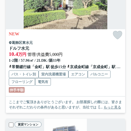
NEW
葛飾区東水元
ドルフ水元
10.4
万円
管理/共益費5,000円
1-2階 / 57.96㎡ / 2LDK /築33年
常磐緩行線「金町」駅 徒歩15分
京成金町線「京成金町」駅 徒歩17分
バス・トイレ別
室内洗濯機置場
エアコン
バルコニー
フローリング
電気有
仲手半額
ここまでご覧頂きありがとうございます。 お部屋探しの際には、皆さま
それぞれこだわりの条件があると思いますが、当社では【...
もっと見る
賃貸マンション