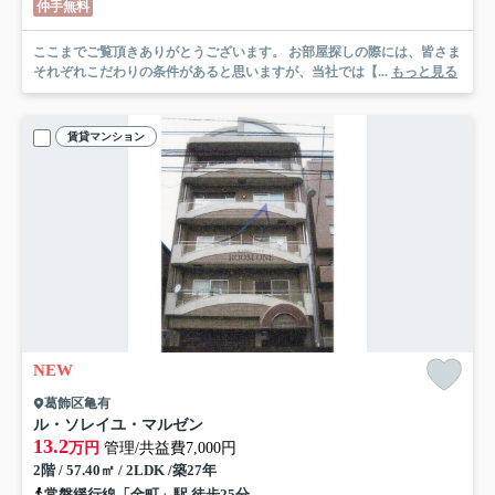
仲手無料
ここまでご覧頂きありがとうございます。 お部屋探しの際には、皆さま
それぞれこだわりの条件があると思いますが、当社では【...
もっと見る
賃貸マンション
NEW
葛飾区亀有
ル・ソレイユ・マルゼン
13.2
万円
管理/共益費7,000円
2階 / 57.40㎡ / 2LDK /築27年
常磐緩行線「金町」駅 徒歩25分