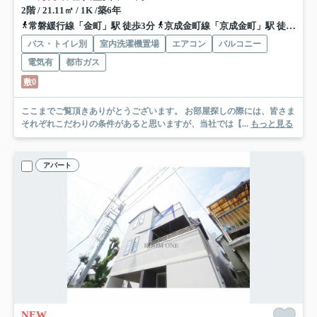
2階 / 21.11㎡ / 1K /築6年
常磐緩行線「金町」駅 徒歩3分
京成金町線「京成金町」駅 徒歩2分
バス・トイレ別
室内洗濯機置場
エアコン
バルコニー
電気有
都市ガス
敷0
ここまでご覧頂きありがとうございます。 お部屋探しの際には、皆さま
それぞれこだわりの条件があると思いますが、当社では【...
もっと見る
アパート
NEW