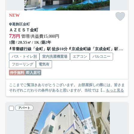
NEW
葛飾区金町
ＡＺＥＳＴ金町
7
万円
管理/共益費15,000円
1階 / 20.55㎡ / 1K /築2年
常磐緩行線「金町」駅 徒歩10分
京成金町線「京成金町」駅 徒歩10分
バス・トイレ別
室内洗濯機置場
エアコン
バルコニー
フローリング
電気有
仲手無料
即入居可
ここまでご覧頂きありがとうございます。 お部屋探しの際には、皆さま
それぞれこだわりの条件があると思いますが、当社では【...
もっと見る
アパート