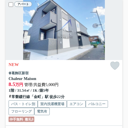
アパート
NEW
葛飾区新宿
Chaleur Maison
8.5
万円
管理/共益費5,000円
1階 / 31.54㎡ / 1K /築5年
常磐緩行線「金町」駅 徒歩22分
バス・トイレ別
室内洗濯機置場
エアコン
バルコニー
フローリング
電気有
仲手無料
敷礼0