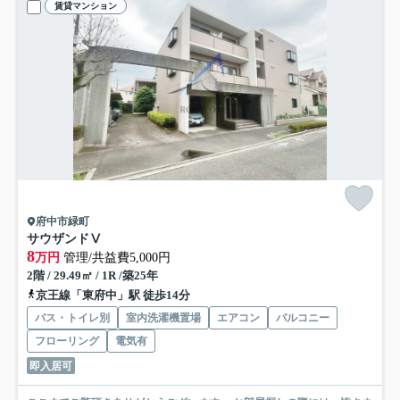
賃貸マンション
府中市緑町
サウザンドⅤ
8
万円
管理/共益費5,000円
2階 / 29.49㎡ / 1R /築25年
京王線「東府中」駅 徒歩14分
バス・トイレ別
室内洗濯機置場
エアコン
バルコニー
フローリング
電気有
即入居可