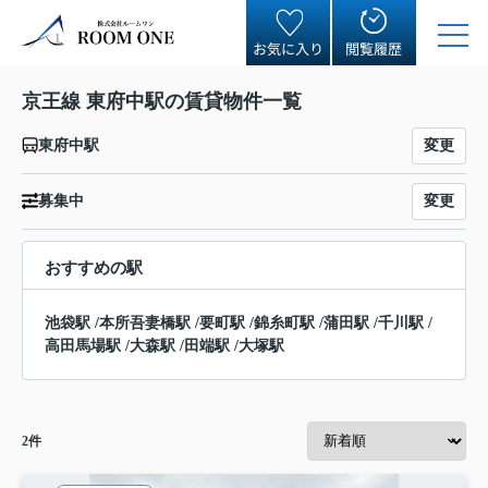
お気に入り
閲覧履歴
京王線 東府中駅の賃貸物件一覧
変更
東府中駅
変更
募集中
おすすめの駅
池袋駅
/
本所吾妻橋駅
/
要町駅
/
錦糸町駅
/
蒲田駅
/
千川駅
/
高田馬場駅
/
大森駅
/
田端駅
/
大塚駅
2
件