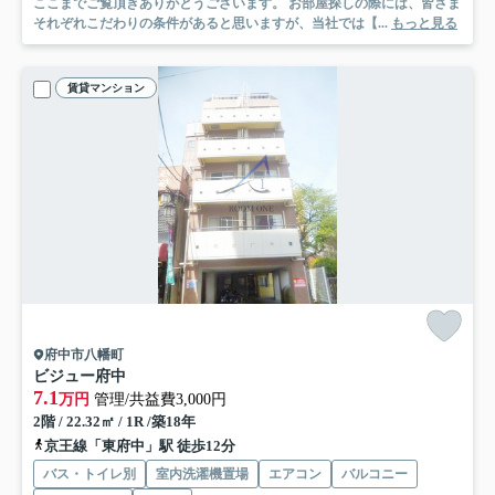
ここまでご覧頂きありがとうございます。 お部屋探しの際には、皆さま
それぞれこだわりの条件があると思いますが、当社では【...
もっと見る
賃貸マンション
府中市八幡町
ビジュー府中
7.1
万円
管理/共益費3,000円
2階 / 22.32㎡ / 1R /築18年
京王線「東府中」駅 徒歩12分
バス・トイレ別
室内洗濯機置場
エアコン
バルコニー