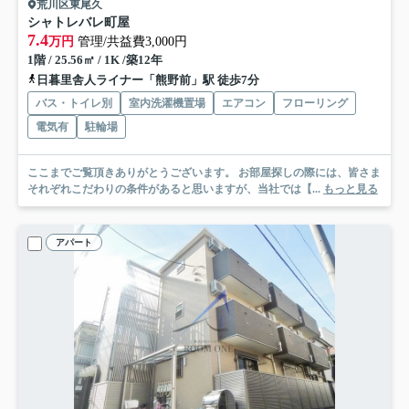
荒川区東尾久
シャトレバレ町屋
7.4
万円
管理/共益費3,000円
1階 / 25.56㎡ / 1K /築12年
日暮里舎人ライナー「熊野前」駅 徒歩7分
バス・トイレ別
室内洗濯機置場
エアコン
フローリング
電気有
駐輪場
ここまでご覧頂きありがとうございます。 お部屋探しの際には、皆さま
それぞれこだわりの条件があると思いますが、当社では【...
もっと見る
アパート