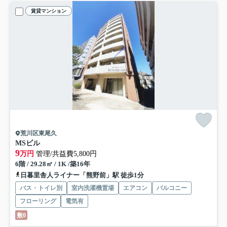
賃貸マンション
荒川区東尾久
MSビル
9
万円
管理/共益費5,800円
6階 / 29.28㎡ / 1K /築16年
日暮里舎人ライナー「熊野前」駅 徒歩1分
バス・トイレ別
室内洗濯機置場
エアコン
バルコニー
フローリング
電気有
敷0