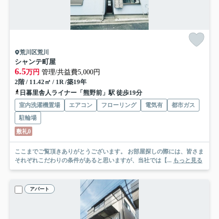
荒川区荒川
シャンテ町屋
6.5
万円
管理/共益費5,000円
2階 / 11.42㎡ / 1R /築19年
日暮里舎人ライナー「熊野前」駅 徒歩19分
室内洗濯機置場
エアコン
フローリング
電気有
都市ガス
駐輪場
敷礼0
ここまでご覧頂きありがとうございます。 お部屋探しの際には、皆さま
それぞれこだわりの条件があると思いますが、当社では【...
もっと見る
アパート