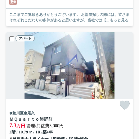
敷0
ここまでご覧頂きありがとうございます。 お部屋探しの際には、皆さま
それぞれこだわりの条件があると思いますが、当社では【...
もっと見る
アパート
荒川区東尾久
ＭＱｕａｒｔｏ熊野前
7.3
万円
管理/共益費3,000円
2階 / 19.79㎡ / 1R /築4年
日暮里舎人ライナー「熊野前」駅 徒歩5分