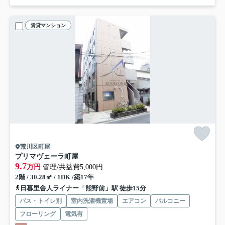
賃貸マンション
荒川区町屋
プリマヴェーラ町屋
9.7
万円
管理/共益費5,000円
2階 / 30.28㎡ / 1DK /築17年
日暮里舎人ライナー「熊野前」駅 徒歩15分
バス・トイレ別
室内洗濯機置場
エアコン
バルコニー
フローリング
電気有