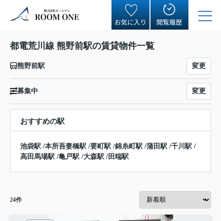
お気に入り
閲覧履歴
都電荒川線 熊野前駅の賃貸物件一覧
変更
熊野前駅
変更
募集中
おすすめの駅
池袋駅
/
本所吾妻橋駅
/
要町駅
/
錦糸町駅
/
蒲田駅
/
千川駅
/
高田馬場駅
/
亀戸駅
/
大森駅
/
田端駅
24
件