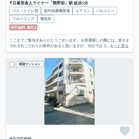
日暮里舎人ライナー「熊野前」駅 徒歩5分
バス・トイレ別
室内洗濯機置場
エアコン
バルコニー
フローリング
電気有
仲手無料
敷礼0
ここまでご覧頂きありがとうございます。 お部屋探しの際には、皆さま
それぞれこだわりの条件があると思いますが、当社では【...
もっと見る
賃貸マンション
足立区宮城