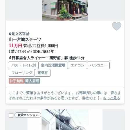
足立区宮城
山一宮城ステーツ
11
万円
管理/共益費1,000円
1階 / 47.60㎡ / 3DK /築35年
日暮里舎人ライナー「熊野前」駅 徒歩30分
バス・トイレ別
室内洗濯機置場
エアコン
バルコニー
フローリング
電気有
仲手無料
即入居可
ここまでご覧頂きありがとうございます。 お部屋探しの際には、皆さま
それぞれこだわりの条件があると思いますが、当社では【...
もっと見る
賃貸マンション