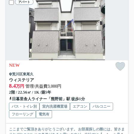
アパート
NEW
荒川区東尾久
ウィステリア
8.4
万円
管理/共益費3,000円
2階 / 22.56㎡ / 1K /築5年
日暮里舎人ライナー「熊野前」駅 徒歩1分
バス・トイレ別
室内洗濯機置場
エアコン
バルコニー
フローリング
電気有
ここまでご覧頂きありがとうございます。 お部屋探しの際には、皆さま