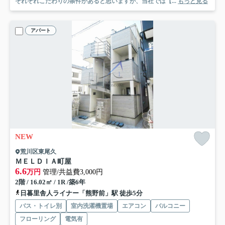
それぞれこだわりの条件があると思いますが、当社では【...
もっと見る
アパート
NEW
荒川区東尾久
ＭＥＬＤＩＡ町屋
6.6
万円
管理/共益費3,000円
2階 / 16.02㎡ / 1R /築6年
日暮里舎人ライナー「熊野前」駅 徒歩5分
バス・トイレ別
室内洗濯機置場
エアコン
バルコニー
フローリング
電気有