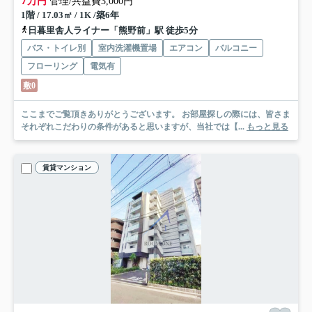
7
万円
管理/共益費3,000円
1階 / 17.03㎡ / 1K /築6年
日暮里舎人ライナー「熊野前」駅 徒歩5分
バス・トイレ別
室内洗濯機置場
エアコン
バルコニー
フローリング
電気有
敷0
ここまでご覧頂きありがとうございます。 お部屋探しの際には、皆さま
それぞれこだわりの条件があると思いますが、当社では【...
もっと見る
賃貸マンション