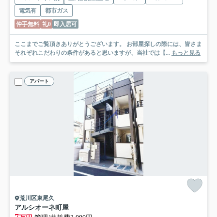
電気有
都市ガス
仲手無料
礼0
即入居可
ここまでご覧頂きありがとうございます。 お部屋探しの際には、皆さま
それぞれこだわりの条件があると思いますが、当社では【...
もっと見る
アパート
荒川区東尾久
アルシオーネ町屋