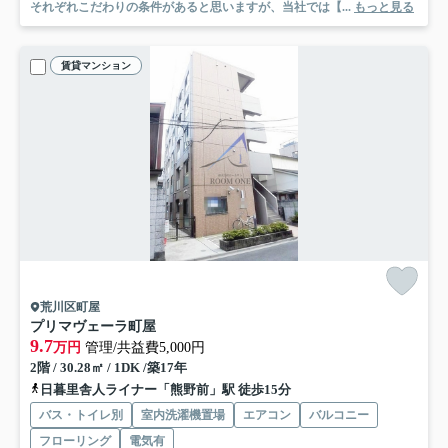
それぞれこだわりの条件があると思いますが、当社では【...
もっと見る
賃貸マンション
荒川区町屋
プリマヴェーラ町屋
9.7
万円
管理/共益費5,000円
2階 / 30.28㎡ / 1DK /築17年
日暮里舎人ライナー「熊野前」駅 徒歩15分
バス・トイレ別
室内洗濯機置場
エアコン
バルコニー
フローリング
電気有