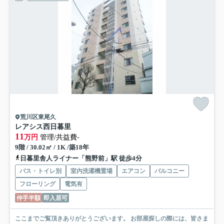
荒川区東尾久
レアシス西日暮里
11
万円
管理/共益費-
9階 / 30.02㎡ / 1K /築18年
日暮里舎人ライナー「熊野前」駅 徒歩4分
バス・トイレ別
室内洗濯機置場
エアコン
バルコニー
フローリング
電気有
仲手半額
即入居可
ここまでご覧頂きありがとうございます。 お部屋探しの際には、皆さま