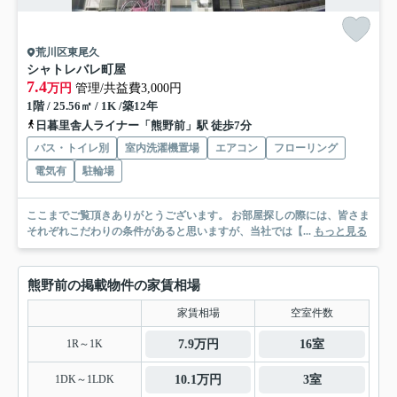
荒川区東尾久
シャトレバレ町屋
7.4
万円
管理/共益費3,000円
1階 / 25.56㎡ / 1K /築12年
日暮里舎人ライナー「熊野前」駅 徒歩7分
バス・トイレ別
室内洗濯機置場
エアコン
フローリング
電気有
駐輪場
ここまでご覧頂きありがとうございます。 お部屋探しの際には、皆さま
それぞれこだわりの条件があると思いますが、当社では【...
もっと見る
熊野前の掲載物件の家賃相場
家賃相場
空室件数
1R～1K
7.9万円
16室
1DK～1LDK
10.1万円
3室