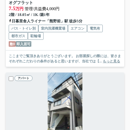
オグフラット
7.5
万円
管理/共益費4,000円
2階 / 18.05㎡ / 1K /築1年
日暮里舎人ライナー「熊野前」駅 徒歩5分
バス・トイレ別
室内洗濯機置場
エアコン
電気有
都市ガス
駐輪場
敷0
即入居可
ここまでご覧頂きありがとうございます。 お部屋探しの際には、皆さま
それぞれこだわりの条件があると思いますが、当社では【...
もっと見る
アパート