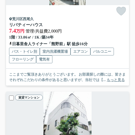
荒川区西尾久
リバティーハウス
7.4
万円
管理/共益費2,000円
1階 / 33.06㎡ / 1K /築34年
日暮里舎人ライナー「熊野前」駅 徒歩16分
バス・トイレ別
室内洗濯機置場
エアコン
バルコニー
フローリング
電気有
ここまでご覧頂きありがとうございます。 お部屋探しの際には、皆さま
それぞれこだわりの条件があると思いますが、当社では【...
もっと見る
賃貸マンション