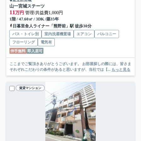
山一宮城ステーツ
11
万円
管理/共益費1,000円
1階 / 47.60㎡ / 3DK /築35年
日暮里舎人ライナー「熊野前」駅 徒歩30分
バス・トイレ別
室内洗濯機置場
エアコン
バルコニー
フローリング
電気有
仲手無料
即入居可
ここまでご覧頂きありがとうございます。 お部屋探しの際には、皆さま
それぞれこだわりの条件があると思いますが、当社では【...
もっと見る
賃貸マンション