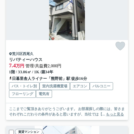
荒川区西尾久
リバティーハウス
7.4
万円
管理/共益費2,000円
1階 / 33.06㎡ / 1K /築34年
日暮里舎人ライナー「熊野前」駅 徒歩16分
バス・トイレ別
室内洗濯機置場
エアコン
バルコニー
フローリング
電気有
ここまでご覧頂きありがとうございます。 お部屋探しの際には、皆さま
それぞれこだわりの条件があると思いますが、当社では【...
もっと見る
賃貸マンション