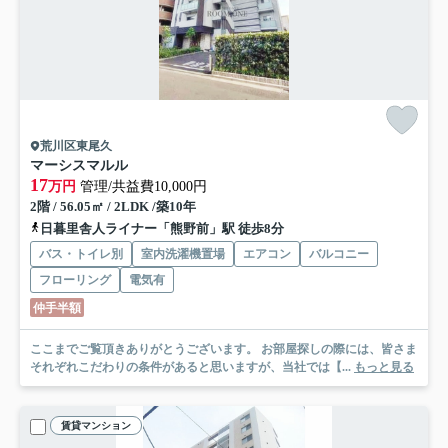
荒川区東尾久
マーシスマルル
17
万円
管理/共益費10,000円
2階 / 56.05㎡ / 2LDK /築10年
日暮里舎人ライナー「熊野前」駅 徒歩8分
バス・トイレ別
室内洗濯機置場
エアコン
バルコニー
フローリング
電気有
仲手半額
ここまでご覧頂きありがとうございます。 お部屋探しの際には、皆さま
それぞれこだわりの条件があると思いますが、当社では【...
もっと見る
賃貸マンション