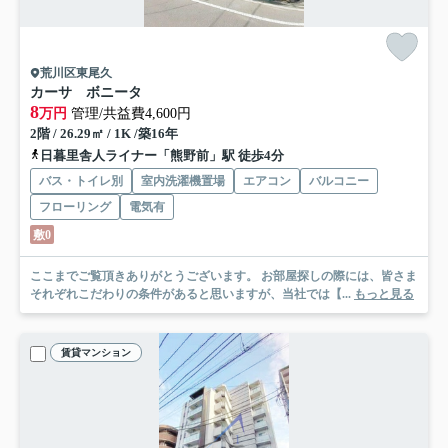
荒川区東尾久
カーサ ボニータ
8
万円
管理/共益費4,600円
2階 / 26.29㎡ / 1K /築16年
日暮里舎人ライナー「熊野前」駅 徒歩4分
バス・トイレ別
室内洗濯機置場
エアコン
バルコニー
フローリング
電気有
敷0
ここまでご覧頂きありがとうございます。 お部屋探しの際には、皆さま
それぞれこだわりの条件があると思いますが、当社では【...
もっと見る
賃貸マンション