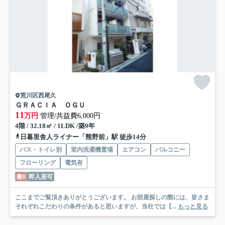
荒川区西尾久
ＧＲＡＣＩＡ ＯＧＵ
11
万円
管理/共益費6,000円
4階 / 32.18㎡ / 1LDK /築9年
日暮里舎人ライナー「熊野前」駅 徒歩14分
バス・トイレ別
室内洗濯機置場
エアコン
バルコニー
フローリング
電気有
敷0
即入居可
ここまでご覧頂きありがとうございます。 お部屋探しの際には、皆さま
それぞれこだわりの条件があると思いますが、当社では【...
もっと見る