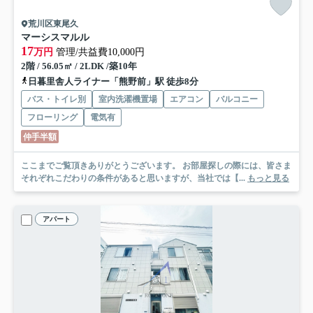
荒川区東尾久
マーシスマルル
17
万円
管理/共益費10,000円
2階 / 56.05㎡ / 2LDK /築10年
日暮里舎人ライナー「熊野前」駅 徒歩8分
バス・トイレ別
室内洗濯機置場
エアコン
バルコニー
フローリング
電気有
仲手半額
ここまでご覧頂きありがとうございます。 お部屋探しの際には、皆さま
それぞれこだわりの条件があると思いますが、当社では【...
もっと見る
アパート