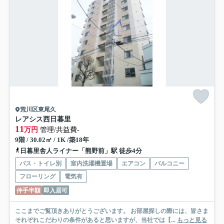
荒川区東尾久
レアシス西日暮里
11
万円
管理/共益費-
9階 / 30.02㎡ / 1K /築18年
日暮里舎人ライナー「熊野前」駅 徒歩4分
バス・トイレ別
室内洗濯機置場
エアコン
バルコニー
フローリング
電気有
仲手半額
即入居可
ここまでご覧頂きありがとうございます。 お部屋探しの際には、皆さま
それぞれこだわりの条件があると思いますが、当社では【...
もっと見る