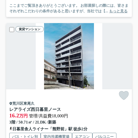
ここまでご覧頂きありがとうございます。 お部屋探しの際には、皆さま
それぞれこだわりの条件があると思いますが、当社では【...
もっと見る
賃貸マンション
荒川区東尾久
レアライズ西日暮里ノース
16.2
万円
管理/共益費18,000円
3階 / 50.71㎡ / 2LDK /新築
日暮里舎人ライナー「熊野前」駅 徒歩2分
バス・トイレ別
室内洗濯機置場
エアコン
バルコニー