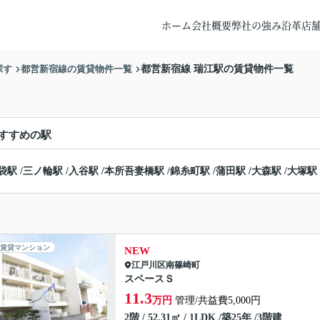
ホーム
会社概要
弊社の強み
沿革
店
探す
都営新宿線の賃貸物件一覧
都営新宿線 瑞江駅の賃貸物件一覧
すすめの駅
袋駅
/
三ノ輪駅
/
入谷駅
/
本所吾妻橋駅
/
錦糸町駅
/
蒲田駅
/
大森駅
/
大塚駅
賃貸マンション
NEW
江戸川区
南篠崎町
スペースＳ
11.3
万円
管理/共益費5,000円
2階 / 52.31㎡ / 1LDK /築25年 /3階建