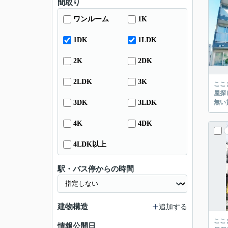
間取り
ワンルーム
1K
1DK
1LDK
2K
2DK
2LDK
3K
ここまでご覧頂き
屋探し
3DK
3LDK
4K
4DK
4LDK以上
駅・バス停からの時間
建物構造
追加する
ここまでご覧頂き
情報公開日