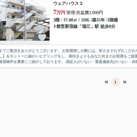
ウェアハウス２
7
万円
管理/共益費3,000円
3階 / 37.00㎡ / 1DK /築35年 /3階建
都営新宿線
「
瑞江
」駅 徒歩8分
ありがとうございます。 お部屋探しの際には、皆さまそれぞれこだわりの条件があると思いますが、当社では【あなたに１番のお部
】をモットーに細かいヒアリングをし、南向きよりもあなた向きのお部屋をご提案いたします。 シングル物件からファミ
無い賃貸物件を豊富にご紹介しております。 保証人がいない・緊急連
1