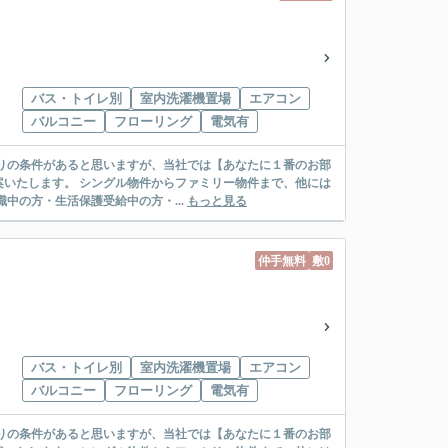
バス・トイレ別
室内洗濯機置場
エアコン
バルコニー
フローリング
電気有
リー物件まで、他には
絡先がいない・休職中の方・生活保護受給中の方・...
もっと見る
仲手無料
敷0
バス・トイレ別
室内洗濯機置場
エアコン
バルコニー
フローリング
電気有