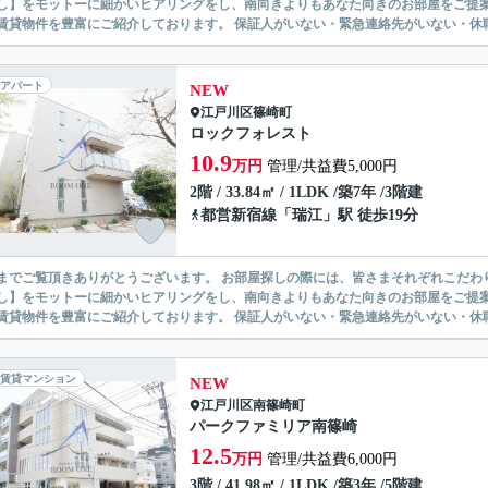
】をモットーに細かいヒアリングをし、南向きよりもあなた向きのお部屋をご提案いたします。 シングル物件からファミ
無い賃貸物件を豊富にご紹介しております。 保証人がいない・緊急連
アパート
NEW
江戸川区
篠崎町
ロックフォレスト
10.9
万円
管理/共益費5,000円
2階 / 33.84㎡ / 1LDK /築7年 /3階建
都営新宿線
「
瑞江
」駅 徒歩19分
ありがとうございます。 お部屋探しの際には、皆さまそれぞれこだわりの条件があると思いますが、当社では【あなたに１番のお部
】をモットーに細かいヒアリングをし、南向きよりもあなた向きのお部屋をご提案いたします。 シングル物件からファミ
無い賃貸物件を豊富にご紹介しております。 保証人がいない・緊急連
賃貸マンション
NEW
江戸川区
南篠崎町
パークファミリア南篠崎
12.5
万円
管理/共益費6,000円
3階 / 41.98㎡ / 1LDK /築3年 /5階建