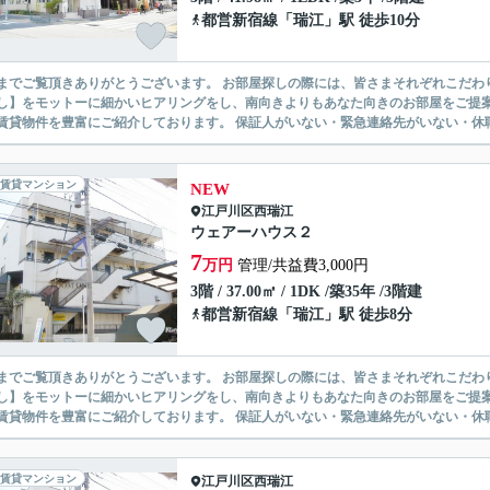
都営新宿線
「
瑞江
」駅 徒歩10分
ありがとうございます。 お部屋探しの際には、皆さまそれぞれこだわりの条件があると思いますが、当社では【あなたに１番のお部
】をモットーに細かいヒアリングをし、南向きよりもあなた向きのお部屋をご提案いたします。 シングル物件からファミ
無い賃貸物件を豊富にご紹介しております。 保証人がいない・緊急連
賃貸マンション
NEW
江戸川区
西瑞江
ウェアーハウス２
7
万円
管理/共益費3,000円
3階 / 37.00㎡ / 1DK /築35年 /3階建
都営新宿線
「
瑞江
」駅 徒歩8分
ありがとうございます。 お部屋探しの際には、皆さまそれぞれこだわりの条件があると思いますが、当社では【あなたに１番のお部
】をモットーに細かいヒアリングをし、南向きよりもあなた向きのお部屋をご提案いたします。 シングル物件からファミ
無い賃貸物件を豊富にご紹介しております。 保証人がいない・緊急連
賃貸マンション
江戸川区
西瑞江