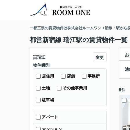
一都三県の賃貸物件は株式会社ルームワン
沿線・駅から
都営新宿線 瑞江駅の賃貸物件一覧
お
瑞江
変更
物件種別
池
居住用
店舗
事務所
土地
その他事業用
8
件
駐車場
アパート
マンション