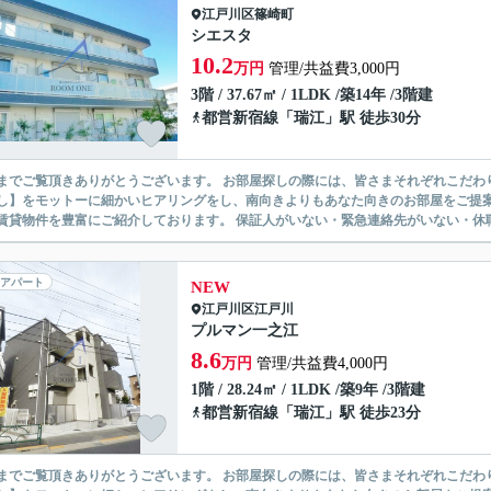
江戸川区
篠崎町
シエスタ
10.2
万円
管理/共益費3,000円
3階 / 37.67㎡ / 1LDK /築14年 /3階建
都営新宿線
「
瑞江
」駅 徒歩30分
ありがとうございます。 お部屋探しの際には、皆さまそれぞれこだわりの条件があると思いますが、当社では【あなたに１番のお部
】をモットーに細かいヒアリングをし、南向きよりもあなた向きのお部屋をご提案いたします。 シングル物件からファミ
無い賃貸物件を豊富にご紹介しております。 保証人がいない・緊急連
アパート
NEW
江戸川区
江戸川
プルマン一之江
8.6
万円
管理/共益費4,000円
1階 / 28.24㎡ / 1LDK /築9年 /3階建
都営新宿線
「
瑞江
」駅 徒歩23分
ありがとうございます。 お部屋探しの際には、皆さまそれぞれこだわりの条件があると思いますが、当社では【あなたに１番のお部