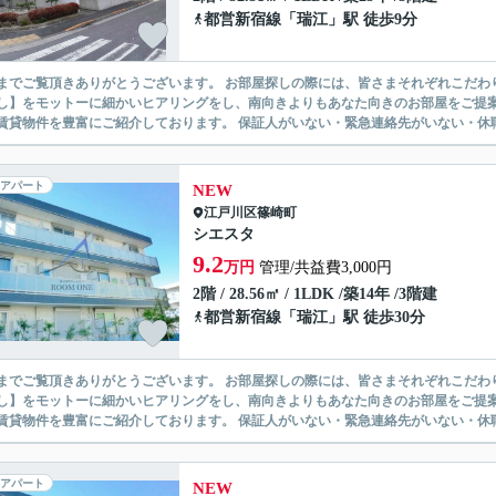
都営新宿線
「
瑞江
」駅 徒歩9分
ありがとうございます。 お部屋探しの際には、皆さまそれぞれこだわりの条件があると思いますが、当社では【あなたに１番のお部
】をモットーに細かいヒアリングをし、南向きよりもあなた向きのお部屋をご提案いたします。 シングル物件からファミ
無い賃貸物件を豊富にご紹介しております。 保証人がいない・緊急連
アパート
NEW
江戸川区
篠崎町
シエスタ
9.2
万円
管理/共益費3,000円
2階 / 28.56㎡ / 1LDK /築14年 /3階建
都営新宿線
「
瑞江
」駅 徒歩30分
ありがとうございます。 お部屋探しの際には、皆さまそれぞれこだわりの条件があると思いますが、当社では【あなたに１番のお部
】をモットーに細かいヒアリングをし、南向きよりもあなた向きのお部屋をご提案いたします。 シングル物件からファミ
無い賃貸物件を豊富にご紹介しております。 保証人がいない・緊急連
アパート
NEW