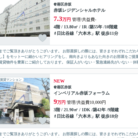
港区
赤坂
赤坂レジデンシャルホテル
7.3
万円
管理/共益費-
4階 / 13.80㎡ / 1R /築55年 /10階建
日比谷線
「
六本木
」駅 徒歩11分
ありがとうございます。 お部屋探しの際には、皆さまそれぞれこだわりの条件があると思いますが、当社では【あなたに１番のお部
】をモットーに細かいヒアリングをし、南向きよりもあなた向きのお部屋をご提案いたします。 シングル物件からファミ
無い賃貸物件を豊富にご紹介しております。 保証人がいない・緊急連
賃貸マンション
NEW
港区
赤坂
インペリアル赤坂フォーラム
9
万円
管理/共益費10,000円
3階 / 21.90㎡ / 1DK /築42年 /9階建
日比谷線
「
六本木
」駅 徒歩18分
ありがとうございます。 お部屋探しの際には、皆さまそれぞれこだわりの条件があると思いますが、当社では【あなたに１番のお部