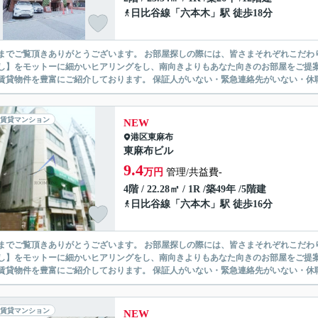
日比谷線
「
六本木
」駅 徒歩18分
ありがとうございます。 お部屋探しの際には、皆さまそれぞれこだわりの条件があると思いますが、当社では【あなたに１番のお部
】をモットーに細かいヒアリングをし、南向きよりもあなた向きのお部屋をご提案いたします。 シングル物件からファミ
無い賃貸物件を豊富にご紹介しております。 保証人がいない・緊急連
賃貸マンション
NEW
港区
東麻布
東麻布ビル
9.4
万円
管理/共益費-
4階 / 22.28㎡ / 1R /築49年 /5階建
日比谷線
「
六本木
」駅 徒歩16分
ありがとうございます。 お部屋探しの際には、皆さまそれぞれこだわりの条件があると思いますが、当社では【あなたに１番のお部
】をモットーに細かいヒアリングをし、南向きよりもあなた向きのお部屋をご提案いたします。 シングル物件からファミ
無い賃貸物件を豊富にご紹介しております。 保証人がいない・緊急連
賃貸マンション
NEW