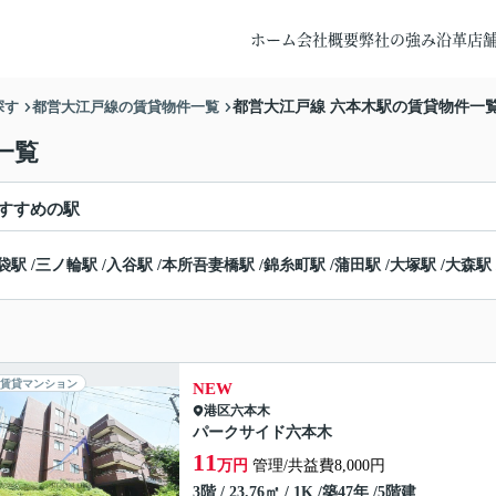
ホーム
会社概要
弊社の強み
沿革
店
探す
都営大江戸線の賃貸物件一覧
都営大江戸線 六本木駅の賃貸物件一
一覧
すすめの駅
袋駅
/
三ノ輪駅
/
入谷駅
/
本所吾妻橋駅
/
錦糸町駅
/
蒲田駅
/
大塚駅
/
大森駅
賃貸マンション
NEW
港区
六本木
パークサイド六本木
11
万円
管理/共益費8,000円
3階 / 23.76㎡ / 1K /築47年 /5階建