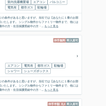
室内洗濯機置場
エアコン
バルコニー
電気有
都市ガス
駐輪場
リー物件まで、他には
絡先がいない・休職中の方・生活保護受給中の方・...
もっと見る
仲手無料
即入居可
エアコン
電気有
都市ガス
駐輪場
シャワー
シューズボックス
リー物件まで、他には
絡先がいない・休職中の方・生活保護受給中の方・...
もっと見る
仲手半額
礼0
即入居可