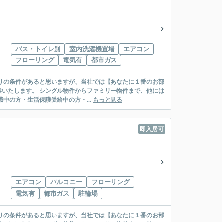
バス・トイレ別
室内洗濯機置場
エアコン
フローリング
電気有
都市ガス
リー物件まで、他には
絡先がいない・休職中の方・生活保護受給中の方・...
もっと見る
即入居可
エアコン
バルコニー
フローリング
電気有
都市ガス
駐輪場