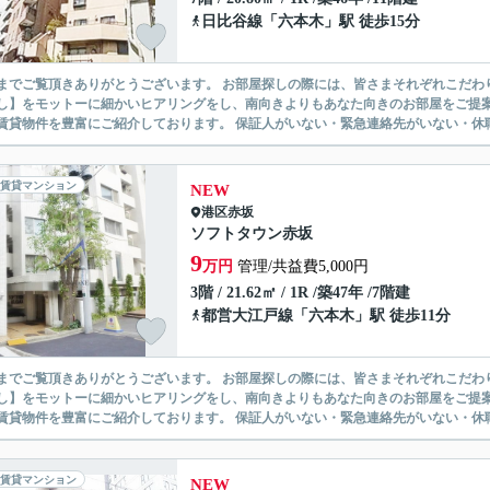
日比谷線
「
六本木
」駅 徒歩15分
ありがとうございます。 お部屋探しの際には、皆さまそれぞれこだわりの条件があると思いますが、当社では【あなたに１番のお部
】をモットーに細かいヒアリングをし、南向きよりもあなた向きのお部屋をご提案いたします。 シングル物件からファミ
無い賃貸物件を豊富にご紹介しております。 保証人がいない・緊急連
賃貸マンション
NEW
港区
赤坂
ソフトタウン赤坂
9
万円
管理/共益費5,000円
3階 / 21.62㎡ / 1R /築47年 /7階建
都営大江戸線
「
六本木
」駅 徒歩11分
ありがとうございます。 お部屋探しの際には、皆さまそれぞれこだわりの条件があると思いますが、当社では【あなたに１番のお部
】をモットーに細かいヒアリングをし、南向きよりもあなた向きのお部屋をご提案いたします。 シングル物件からファミ
無い賃貸物件を豊富にご紹介しております。 保証人がいない・緊急連
賃貸マンション
NEW