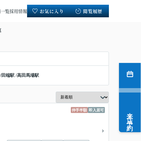
舗一覧
採用情報
お気に入り
閲覧履歴
覧
/
田端駅
/
高田馬場駅
仲手半額
即入居可
来店予約