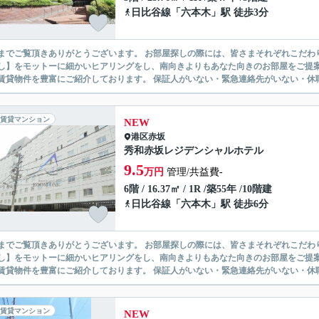
日比谷線
「
六本木
」駅 徒歩3分
ありがとうございます。 お部屋探しの際には、皆さまそれぞれこだわりの条件があると思いますが、当社では【あなたに１番のお部
】をモットーに細かいヒアリングをし、南向きよりもあなた向きのお部屋をご提案いたします。 シングル物件からファミ
無い賃貸物件を豊富にご紹介しております。 保証人がいない・緊急連
賃貸マンション
NEW
港区
赤坂
秀和赤坂レジデンシャルホテル
9.5
万円
管理/共益費-
6階 / 16.37㎡ / 1R /築55年 /10階建
日比谷線
「
六本木
」駅 徒歩6分
ありがとうございます。 お部屋探しの際には、皆さまそれぞれこだわりの条件があると思いますが、当社では【あなたに１番のお部
】をモットーに細かいヒアリングをし、南向きよりもあなた向きのお部屋をご提案いたします。 シングル物件からファミ
無い賃貸物件を豊富にご紹介しております。 保証人がいない・緊急連
賃貸マンション
NEW