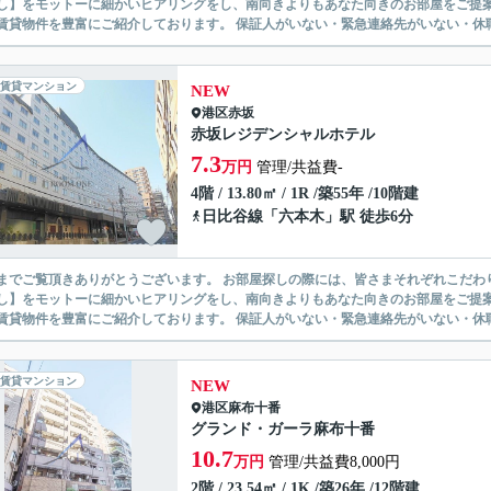
】をモットーに細かいヒアリングをし、南向きよりもあなた向きのお部屋をご提案いたします。 シングル物件からファミ
無い賃貸物件を豊富にご紹介しております。 保証人がいない・緊急連
賃貸マンション
NEW
港区
赤坂
赤坂レジデンシャルホテル
7.3
万円
管理/共益費-
4階 / 13.80㎡ / 1R /築55年 /10階建
日比谷線
「
六本木
」駅 徒歩6分
ありがとうございます。 お部屋探しの際には、皆さまそれぞれこだわりの条件があると思いますが、当社では【あなたに１番のお部
】をモットーに細かいヒアリングをし、南向きよりもあなた向きのお部屋をご提案いたします。 シングル物件からファミ
無い賃貸物件を豊富にご紹介しております。 保証人がいない・緊急連
賃貸マンション
NEW
港区
麻布十番
グランド・ガーラ麻布十番
10.7
万円
管理/共益費8,000円
2階 / 23.54㎡ / 1K /築26年 /12階建