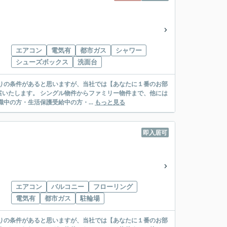
エアコン
電気有
都市ガス
シャワー
シューズボックス
洗面台
リー物件まで、他には
絡先がいない・休職中の方・生活保護受給中の方・...
もっと見る
即入居可
エアコン
バルコニー
フローリング
電気有
都市ガス
駐輪場