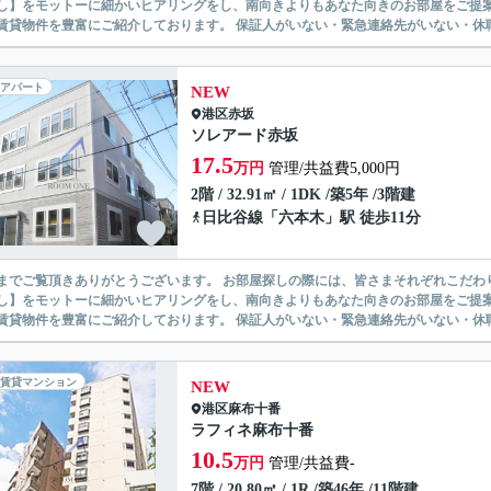
】をモットーに細かいヒアリングをし、南向きよりもあなた向きのお部屋をご提案いたします。 シングル物件からファミ
無い賃貸物件を豊富にご紹介しております。 保証人がいない・緊急連
アパート
NEW
港区
赤坂
ソレアード赤坂
17.5
万円
管理/共益費5,000円
2階 / 32.91㎡ / 1DK /築5年 /3階建
日比谷線
「
六本木
」駅 徒歩11分
ありがとうございます。 お部屋探しの際には、皆さまそれぞれこだわりの条件があると思いますが、当社では【あなたに１番のお部
】をモットーに細かいヒアリングをし、南向きよりもあなた向きのお部屋をご提案いたします。 シングル物件からファミ
無い賃貸物件を豊富にご紹介しております。 保証人がいない・緊急連
賃貸マンション
NEW
港区
麻布十番
ラフィネ麻布十番
10.5
万円
管理/共益費-
7階 / 20.80㎡ / 1R /築46年 /11階建