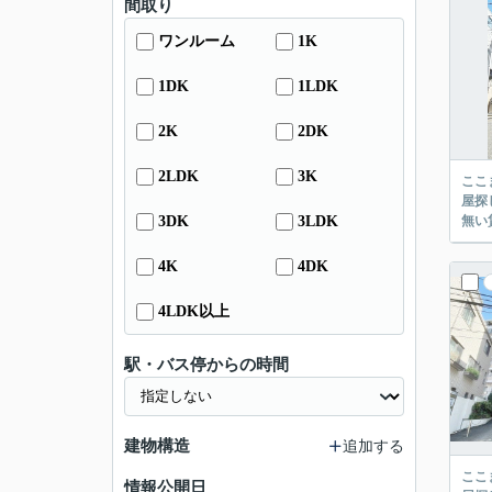
間取り
ワンルーム
1K
1DK
1LDK
2K
2DK
2LDK
3K
ここまでご覧頂き
屋探し
3DK
3LDK
4K
4DK
4LDK以上
駅・バス停からの時間
建物構造
追加する
ここまでご覧頂き
情報公開日