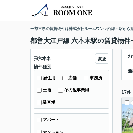
一都三県の賃貸物件は株式会社ルームワン
沿線・駅から
都営大江戸線 六本木駅の賃貸物件
お
六本木
変更
物件種別
池
居住用
店舗
事務所
土地
その他事業用
17
件
駐車場
アパート
マンション