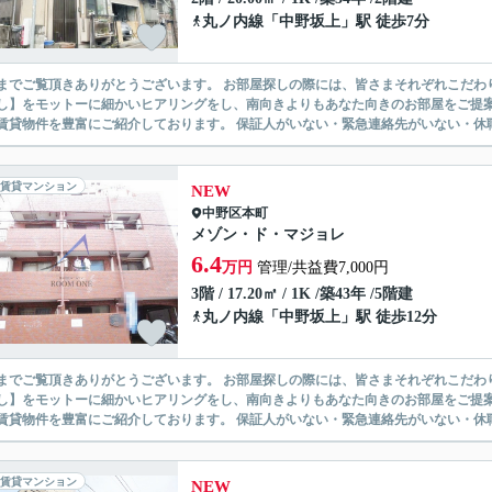
丸ノ内線
「
中野坂上
」駅 徒歩7分
ありがとうございます。 お部屋探しの際には、皆さまそれぞれこだわりの条件があると思いますが、当社では【あなたに１番のお部
】をモットーに細かいヒアリングをし、南向きよりもあなた向きのお部屋をご提案いたします。 シングル物件からファミ
無い賃貸物件を豊富にご紹介しております。 保証人がいない・緊急連
賃貸マンション
NEW
中野区
本町
メゾン・ド・マジョレ
6.4
万円
管理/共益費7,000円
3階 / 17.20㎡ / 1K /築43年 /5階建
丸ノ内線
「
中野坂上
」駅 徒歩12分
ありがとうございます。 お部屋探しの際には、皆さまそれぞれこだわりの条件があると思いますが、当社では【あなたに１番のお部
】をモットーに細かいヒアリングをし、南向きよりもあなた向きのお部屋をご提案いたします。 シングル物件からファミ
無い賃貸物件を豊富にご紹介しております。 保証人がいない・緊急連
賃貸マンション
NEW