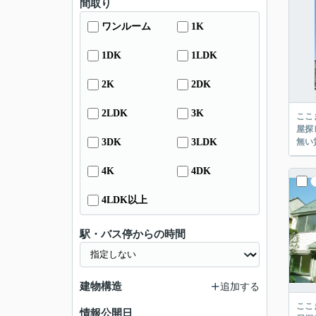
間取り
ワンルーム
1K
1DK
1LDK
2K
2DK
2LDK
3K
ここまでご覧頂き
屋探し
3DK
3LDK
4K
4DK
4LDK以上
駅・バス停からの時間
建物構造
追加する
ここまでご覧頂き
情報公開日