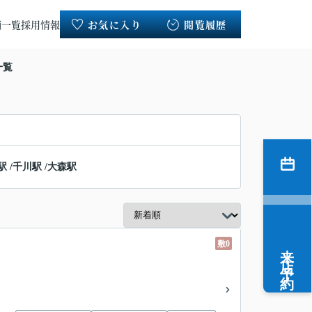
舗一覧
採用情報
お気に入り
閲覧履歴
一覧
駅
/
千川駅
/
大森駅
敷0
来店予約