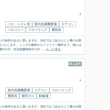
バス・トイレ別
室内洗濯機置場
エアコン
バルコニー
フローリング
電気有
リー物件まで、他には
絡先がいない・休職中の方・生活保護受給中の方・...
もっと見る
即入居可
室内洗濯機置場
エアコン
フローリング
電気有
都市ガス
駐輪場