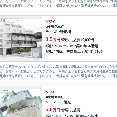
】をモットーに細かいヒアリングをし、南向きよりもあなた向きのお部屋をご提案いたします。 シングル物件からファミ
無い賃貸物件を豊富にご紹介しております。 保証人がいない・緊急連
賃貸マンション
NEW
中野区
本町
ライズ中野新橋
8.5
万円
管理/共益費10,000円
3階 / 21.04㎡ / 1K /築16年 /6階建
丸ノ内線
「
中野坂上
」駅 徒歩10分
ありがとうございます。 お部屋探しの際には、皆さまそれぞれこだわりの条件があると思いますが、当社では【あなたに１番のお部
】をモットーに細かいヒアリングをし、南向きよりもあなた向きのお部屋をご提案いたします。 シングル物件からファミ
無い賃貸物件を豊富にご紹介しております。 保証人がいない・緊急連
アパート
NEW
中野区
本町
ＶｉＶｉ・陽光
6.8
万円
管理/共益費-
1階 / 18.95㎡ / 1R /築18年 /3階建