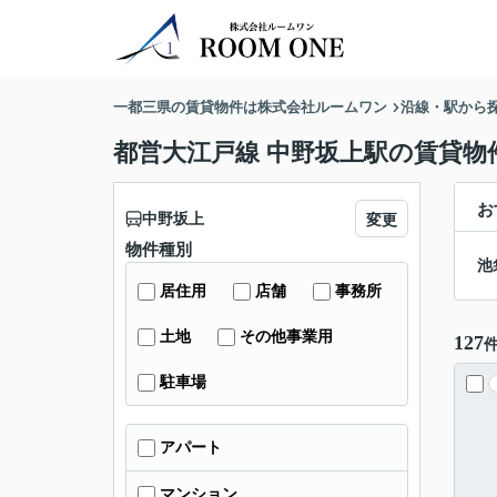
一都三県の賃貸物件は株式会社ルームワン
沿線・駅から
都営大江戸線 中野坂上駅の賃貸物
お
中野坂上
変更
物件種別
池
居住用
店舗
事務所
土地
その他事業用
127
駐車場
アパート
マンション