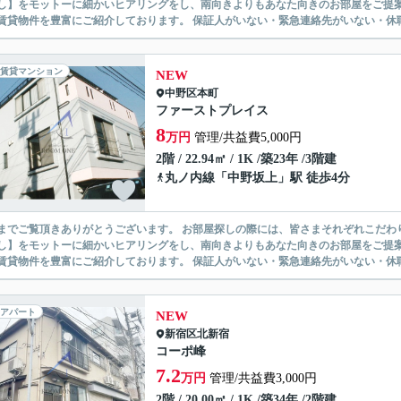
】をモットーに細かいヒアリングをし、南向きよりもあなた向きのお部屋をご提案いたします。 シングル物件からファミ
無い賃貸物件を豊富にご紹介しております。 保証人がいない・緊急連
賃貸マンション
NEW
中野区
本町
ファーストプレイス
8
万円
管理/共益費5,000円
2階 / 22.94㎡ / 1K /築23年 /3階建
丸ノ内線
「
中野坂上
」駅 徒歩4分
ありがとうございます。 お部屋探しの際には、皆さまそれぞれこだわりの条件があると思いますが、当社では【あなたに１番のお部
】をモットーに細かいヒアリングをし、南向きよりもあなた向きのお部屋をご提案いたします。 シングル物件からファミ
無い賃貸物件を豊富にご紹介しております。 保証人がいない・緊急連
アパート
NEW
新宿区
北新宿
コーポ峰
7.2
万円
管理/共益費3,000円
2階 / 20.00㎡ / 1K /築34年 /2階建