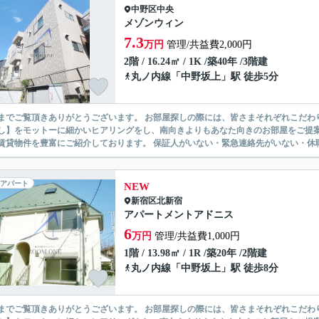
中野区
中央
メゾンウィン
7.3
万円
管理/共益費2,000円
2階 / 16.24㎡ / 1K /築40年 /3階建
丸ノ内線
「
中野坂上
」駅 徒歩5分
ありがとうございます。 お部屋探しの際には、皆さまそれぞれこだわりの条件があると思いますが、当社では【あなたに１番のお部
】をモットーに細かいヒアリングをし、南向きよりもあなた向きのお部屋をご提案いたします。 シングル物件からファミ
無い賃貸物件を豊富にご紹介しております。 保証人がいない・緊急連
アパート
NEW
新宿区
北新宿
アパートメントアドニス
6
万円
管理/共益費1,000円
1階 / 13.98㎡ / 1R /築20年 /2階建
丸ノ内線
「
中野坂上
」駅 徒歩8分
ありがとうございます。 お部屋探しの際には、皆さまそれぞれこだわりの条件があると思いますが、当社では【あなたに１番のお部