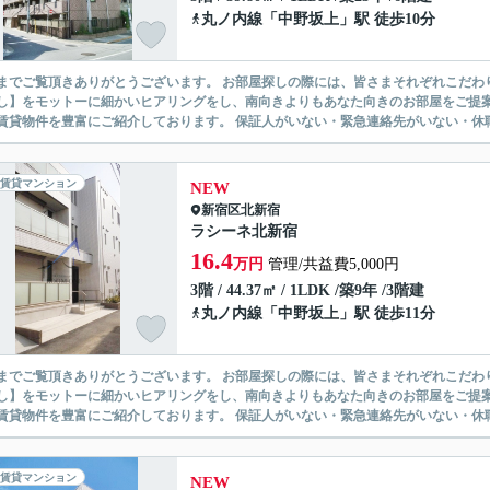
丸ノ内線
「
中野坂上
」駅 徒歩10分
ありがとうございます。 お部屋探しの際には、皆さまそれぞれこだわりの条件があると思いますが、当社では【あなたに１番のお部
】をモットーに細かいヒアリングをし、南向きよりもあなた向きのお部屋をご提案いたします。 シングル物件からファミ
無い賃貸物件を豊富にご紹介しております。 保証人がいない・緊急連
賃貸マンション
NEW
新宿区
北新宿
ラシーネ北新宿
16.4
万円
管理/共益費5,000円
3階 / 44.37㎡ / 1LDK /築9年 /3階建
丸ノ内線
「
中野坂上
」駅 徒歩11分
ありがとうございます。 お部屋探しの際には、皆さまそれぞれこだわりの条件があると思いますが、当社では【あなたに１番のお部
】をモットーに細かいヒアリングをし、南向きよりもあなた向きのお部屋をご提案いたします。 シングル物件からファミ
無い賃貸物件を豊富にご紹介しております。 保証人がいない・緊急連
賃貸マンション
NEW