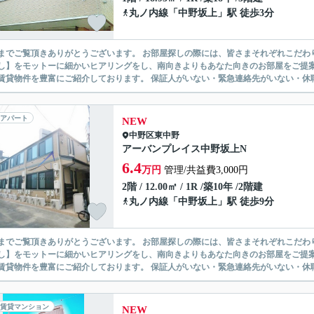
丸ノ内線
「
中野坂上
」駅 徒歩3分
ありがとうございます。 お部屋探しの際には、皆さまそれぞれこだわりの条件があると思いますが、当社では【あなたに１番のお部
】をモットーに細かいヒアリングをし、南向きよりもあなた向きのお部屋をご提案いたします。 シングル物件からファミ
無い賃貸物件を豊富にご紹介しております。 保証人がいない・緊急連
アパート
NEW
中野区
東中野
アーバンプレイス中野坂上N
6.4
万円
管理/共益費3,000円
2階 / 12.00㎡ / 1R /築10年 /2階建
丸ノ内線
「
中野坂上
」駅 徒歩9分
ありがとうございます。 お部屋探しの際には、皆さまそれぞれこだわりの条件があると思いますが、当社では【あなたに１番のお部
】をモットーに細かいヒアリングをし、南向きよりもあなた向きのお部屋をご提案いたします。 シングル物件からファミ
無い賃貸物件を豊富にご紹介しております。 保証人がいない・緊急連
賃貸マンション
NEW