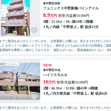
中野区
本町
フェニックス中野新橋パインアイル
8.9
万円
管理/共益費10,000円
4階 / 23.18㎡ / 1K /築24年 /5階建
丸ノ内線
「
中野坂上
」駅 徒歩12分
ありがとうございます。 お部屋探しの際には、皆さまそれぞれこだわりの条件があると思いますが、当社では【あなたに１番のお部
】をモットーに細かいヒアリングをし、南向きよりもあなた向きのお部屋をご提案いたします。 シングル物件からファミ
無い賃貸物件を豊富にご紹介しております。 保証人がいない・緊急連
賃貸マンション
NEW
中野区
中央
ハイツスモルカ
16
万円
管理/共益費10,000円
2階 / 46.39㎡ / 1LDK /築45年 /4階建
丸ノ内方南支線
「
中野坂上
」駅 徒歩6分
ありがとうございます。 お部屋探しの際には、皆さまそれぞれこだわりの条件があると思いますが、当社では【あなたに１番のお部