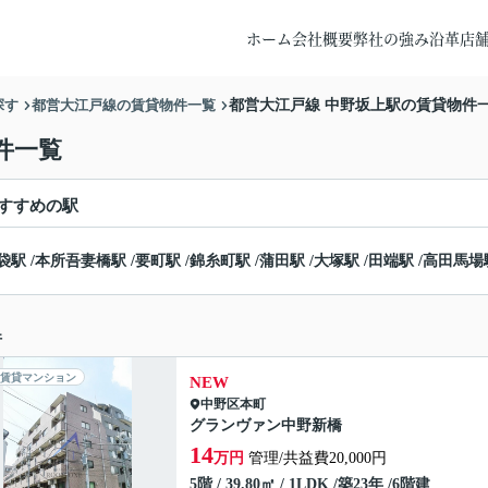
ホーム
会社概要
弊社の強み
沿革
店
探す
都営大江戸線の賃貸物件一覧
都営大江戸線 中野坂上駅の賃貸物件
件一覧
すすめの駅
袋駅
/
本所吾妻橋駅
/
要町駅
/
錦糸町駅
/
蒲田駅
/
大塚駅
/
田端駅
/
高田馬場
件
賃貸マンション
NEW
中野区
本町
グランヴァン中野新橋
14
万円
管理/共益費20,000円
5階 / 39.80㎡ / 1LDK /築23年 /6階建