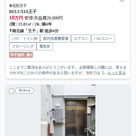
北区王子
RELUXIA王子
10
万円
管理/共益費20,000円
2階 / 25.81㎡ / 2K /築4年
南北線「王子」駅 徒歩4分
バス・トイレ別
室内洗濯機置場
エアコン
バルコニー
フローリング
電気有
仲手無料
敷0
ここまでご覧頂きありがとうございます。 お部屋探しの際には、皆さま
それぞれこだわりの条件があると思いますが、当社では【...
もっと見る
アパート