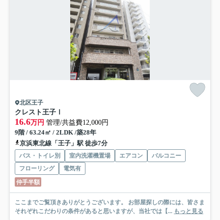
北区王子
クレスト王子Ⅰ
16.6
万円
管理/共益費12,000円
9階 / 63.24㎡ / 2LDK /築28年
京浜東北線「王子」駅 徒歩7分
バス・トイレ別
室内洗濯機置場
エアコン
バルコニー
フローリング
電気有
仲手半額
ここまでご覧頂きありがとうございます。 お部屋探しの際には、皆さま
それぞれこだわりの条件があると思いますが、当社では【...
もっと見る