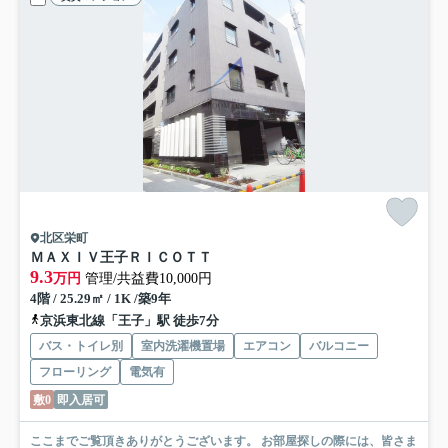
北区栄町
ＭＡＸＩＶ王子ＲＩＣＯＴＴ
9.3
万円
管理/共益費10,000円
4階 / 25.29㎡ / 1K /築9年
京浜東北線「王子」駅 徒歩7分
バス・トイレ別
室内洗濯機置場
エアコン
バルコニー
フローリング
電気有
敷0
即入居可
ここまでご覧頂きありがとうございます。 お部屋探しの際には、皆さま