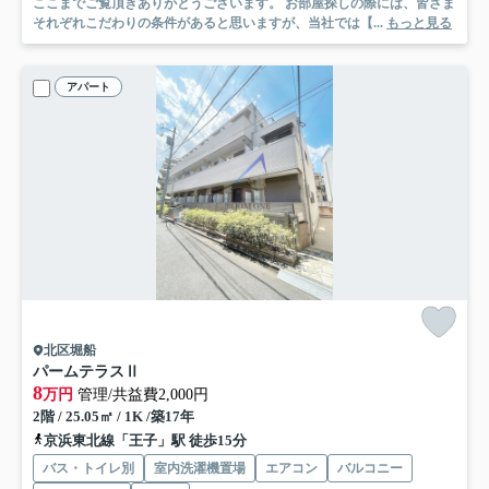
ここまでご覧頂きありがとうございます。 お部屋探しの際には、皆さま
それぞれこだわりの条件があると思いますが、当社では【...
もっと見る
アパート
北区堀船
パームテラスⅡ
8
万円
管理/共益費2,000円
2階 / 25.05㎡ / 1K /築17年
京浜東北線「王子」駅 徒歩15分
バス・トイレ別
室内洗濯機置場
エアコン
バルコニー