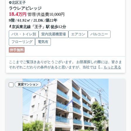
北区王子
ラウレアビレッジ
18.4
万円
管理/共益費10,000円
9階 / 61.92㎡ / 2LDK /築22年
京浜東北線「王子」駅 徒歩12分
バス・トイレ別
室内洗濯機置場
エアコン
バルコニー
フローリング
電気有
仲手無料
ここまでご覧頂きありがとうございます。 お部屋探しの際には、皆さま
それぞれこだわりの条件があると思いますが、当社では【...
もっと見る
賃貸マンション