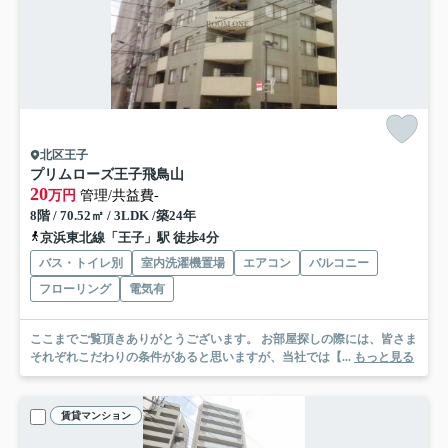
北区王子
プリムローズ王子飛鳥山
20
万円
管理/共益費-
8階 / 70.52㎡ / 3LDK /築24年
京浜東北線「王子」駅 徒歩4分
バス・トイレ別
室内洗濯機置場
エアコン
バルコニー
フローリング
電気有
ここまでご覧頂きありがとうございます。 お部屋探しの際には、皆さま
それぞれこだわりの条件があると思いますが、当社では【...
もっと見る
賃貸マンション