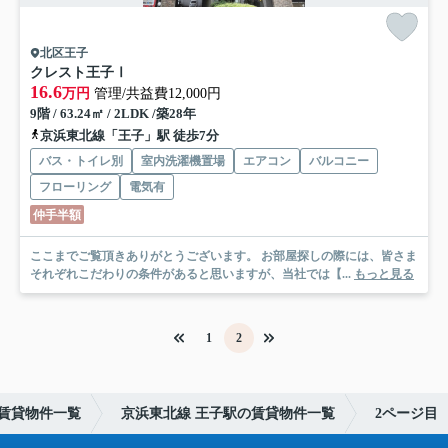
北区王子
クレスト王子Ⅰ
16.6
万円
管理/共益費12,000円
9階 / 63.24㎡ / 2LDK /築28年
京浜東北線「王子」駅 徒歩7分
バス・トイレ別
室内洗濯機置場
エアコン
バルコニー
フローリング
電気有
仲手半額
ここまでご覧頂きありがとうございます。 お部屋探しの際には、皆さま
それぞれこだわりの条件があると思いますが、当社では【...
もっと見る
1
2
賃貸物件一覧
京浜東北線 王子駅の賃貸物件一覧
2ページ目