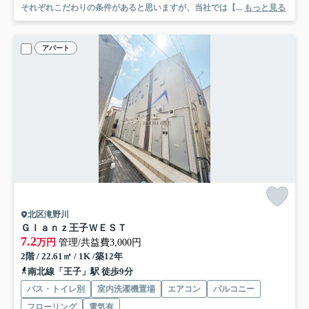
それぞれこだわりの条件があると思いますが、当社では【...
もっと見る
アパート
北区滝野川
Ｇｌａｎｚ王子ＷＥＳＴ
7.2
万円
管理/共益費3,000円
2階 / 22.61㎡ / 1K /築12年
南北線「王子」駅 徒歩9分
バス・トイレ別
室内洗濯機置場
エアコン
バルコニー
フローリング
電気有