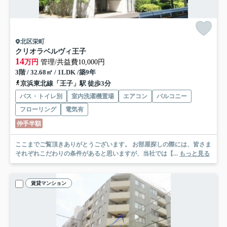
北区栄町
クリオラベルヴィ王子
14
万円
管理/共益費10,000円
3階 / 32.68㎡ / 1LDK /築9年
京浜東北線「王子」駅 徒歩3分
バス・トイレ別
室内洗濯機置場
エアコン
バルコニー
フローリング
電気有
仲手半額
ここまでご覧頂きありがとうございます。 お部屋探しの際には、皆さま
それぞれこだわりの条件があると思いますが、当社では【...
もっと見る
賃貸マンション