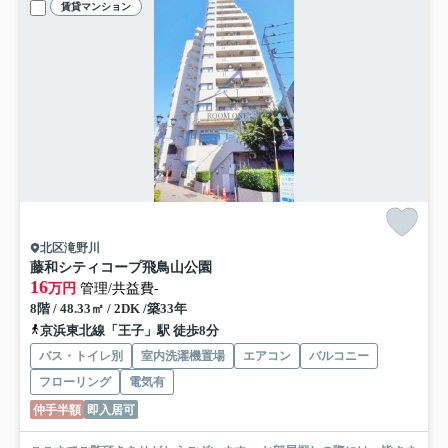
賃貸マンション
北区滝野川
藤和シティコープ飛鳥山公園
16
万円
管理/共益費-
8階 / 48.33㎡ / 2DK /築33年
京浜東北線「王子」駅 徒歩8分
バス・トイレ別
室内洗濯機置場
エアコン
バルコニー
フローリング
電気有
仲手半額
即入居可