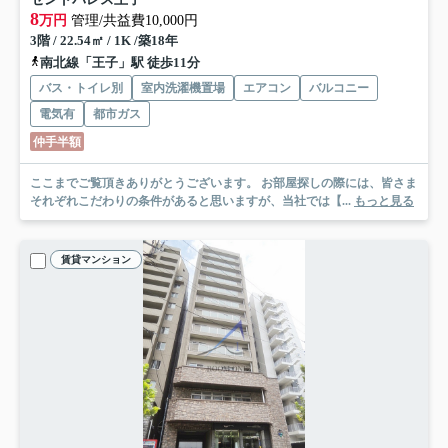
8
万円
管理/共益費10,000円
3階 / 22.54㎡ / 1K /築18年
南北線「王子」駅 徒歩11分
バス・トイレ別
室内洗濯機置場
エアコン
バルコニー
電気有
都市ガス
仲手半額
ここまでご覧頂きありがとうございます。 お部屋探しの際には、皆さま
それぞれこだわりの条件があると思いますが、当社では【...
もっと見る
賃貸マンション