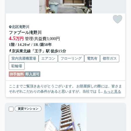
北区滝野川
ファブール滝野川
4.5
万円
管理/共益費3,000円
1階 / 14.20㎡ / 1R /築58年
京浜東北線「王子」駅 徒歩15分
室内洗濯機置場
エアコン
フローリング
電気有
都市ガス
駐輪場
仲手無料
即入居可
ここまでご覧頂きありがとうございます。 お部屋探しの際には、皆さま
それぞれこだわりの条件があると思いますが、当社では【...
もっと見る
賃貸マンション