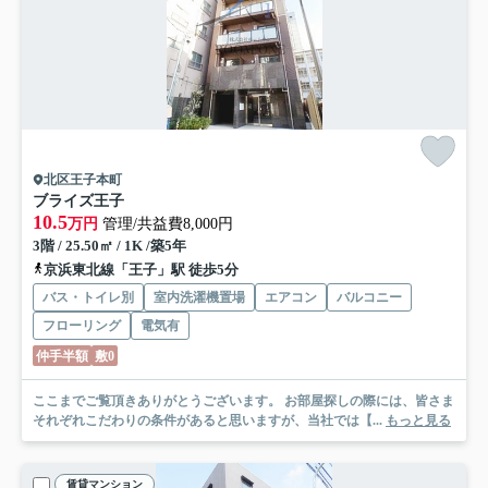
北区王子本町
ブライズ王子
10.5
万円
管理/共益費8,000円
3階 / 25.50㎡ / 1K /築5年
京浜東北線「王子」駅 徒歩5分
バス・トイレ別
室内洗濯機置場
エアコン
バルコニー
フローリング
電気有
仲手半額
敷0
ここまでご覧頂きありがとうございます。 お部屋探しの際には、皆さま
それぞれこだわりの条件があると思いますが、当社では【...
もっと見る
賃貸マンション