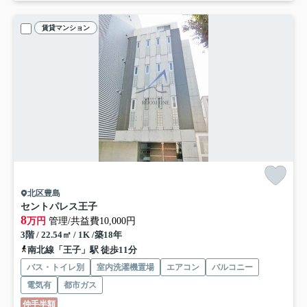
賃貸マンション
北区豊島
セントパレス王子
8
万円
管理/共益費10,000円
3階 / 22.54㎡ / 1K /築18年
南北線「王子」駅 徒歩11分
バス・トイレ別
室内洗濯機置場
エアコン
バルコニー
電気有
都市ガス
仲手半額