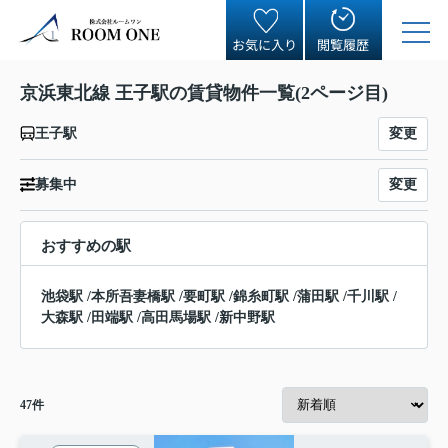
お気に入り
閲覧履歴
京浜東北線 王子駅の賃貸物件一覧(2ページ目)
変更
王子駅
変更
募集中
おすすめの駅
池袋駅
/
本所吾妻橋駅
/
要町駅
/
錦糸町駅
/
蒲田駅
/
千川駅
/
大森駅
/
田端駅
/
高田馬場駅
/
新中野駅
47
件