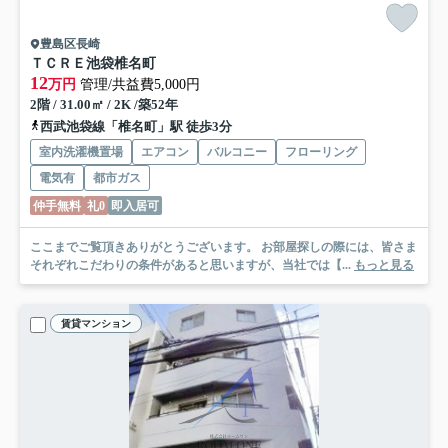
豊島区長崎
ＴＣＲＥ池袋椎名町
12
万円
管理/共益費5,000円
2階 / 31.00㎡ / 2K /築52年
西武池袋線「椎名町」駅 徒歩3分
室内洗濯機置場
エアコン
バルコニー
フローリング
電気有
都市ガス
仲手無料
礼0
即入居可
ここまでご覧頂きありがとうございます。 お部屋探しの際には、皆さま
それぞれこだわりの条件があると思いますが、当社では【...
もっと見る
賃貸マンション