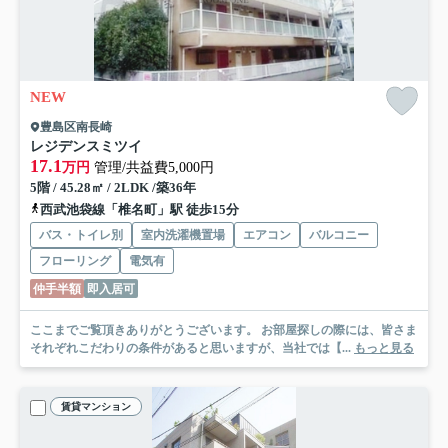
NEW
豊島区南長崎
レジデンスミツイ
17.1
万円
管理/共益費5,000円
5階 / 45.28㎡ / 2LDK /築36年
西武池袋線「椎名町」駅 徒歩15分
バス・トイレ別
室内洗濯機置場
エアコン
バルコニー
フローリング
電気有
仲手半額
即入居可
ここまでご覧頂きありがとうございます。 お部屋探しの際には、皆さま
それぞれこだわりの条件があると思いますが、当社では【...
もっと見る
賃貸マンション