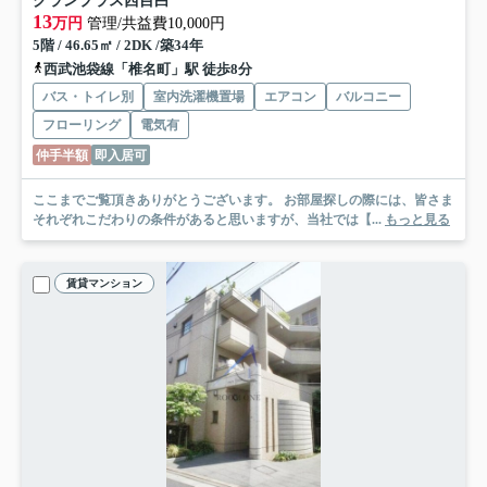
グランプラス西目白
13
万円
管理/共益費10,000円
5階 / 46.65㎡ / 2DK /築34年
西武池袋線「椎名町」駅 徒歩8分
バス・トイレ別
室内洗濯機置場
エアコン
バルコニー
フローリング
電気有
仲手半額
即入居可
ここまでご覧頂きありがとうございます。 お部屋探しの際には、皆さま
それぞれこだわりの条件があると思いますが、当社では【...
もっと見る
賃貸マンション