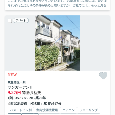
ここまでご覧頂きありがとうございます。 お部屋探しの際には、皆さま
それぞれこだわりの条件があると思いますが、当社では【...
もっと見る
アパート
NEW
豊島区千川
サンガーデンⅢ
9.3
万円
管理/共益費-
1階 / 35.57㎡ / 2K /築29年
西武池袋線「椎名町」駅 徒歩17分
バス・トイレ別
室内洗濯機置場
エアコン
フローリング