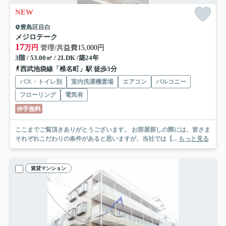
NEW
豊島区目白
メジロテーク
17
万円
管理/共益費15,000円
3階 / 53.00㎡ / 2LDK /築24年
西武池袋線「椎名町」駅 徒歩3分
バス・トイレ別
室内洗濯機置場
エアコン
バルコニー
フローリング
電気有
仲手無料
ここまでご覧頂きありがとうございます。 お部屋探しの際には、皆さま
それぞれこだわりの条件があると思いますが、当社では【...
もっと見る
賃貸マンション