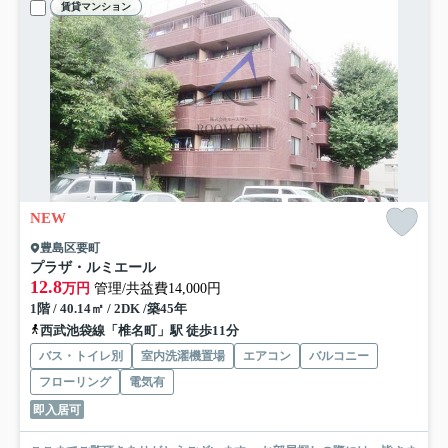
賃貸マンション
NEW
豊島区要町
プラザ・ルミエール
12.8
万円
管理/共益費14,000円
1階 / 40.14㎡ / 2DK /築45年
西武池袋線「椎名町」駅 徒歩11分
バス・トイレ別
室内洗濯機置場
エアコン
バルコニー
フローリング
電気有
即入居可