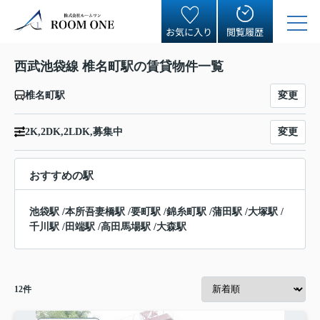
お気に入り
閲覧履歴
西武池袋線 椎名町駅の賃貸物件一覧
変更
椎名町駅
変更
2K,2DK,2LDK,募集中
おすすめの駅
池袋駅
/
本所吾妻橋駅
/
要町駅
/
錦糸町駅
/
蒲田駅
/
大塚駅
/
千川駅
/
田端駅
/
高田馬場駅
/
大森駅
12
件