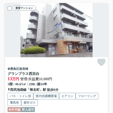
賃貸マンション
豊島区南長崎
グランプラス西目白
13
万円
管理/共益費10,000円
5階 / 46.65㎡ / 2DK /築34年
西武池袋線「椎名町」駅 徒歩8分
バス・トイレ別
室内洗濯機置場
エアコン
フローリング
電気有
都市ガス
仲手半額
即入居可