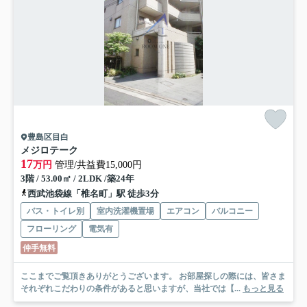
豊島区目白
メジロテーク
17
万円
管理/共益費15,000円
3階 / 53.00㎡ / 2LDK /築24年
西武池袋線「椎名町」駅 徒歩3分
バス・トイレ別
室内洗濯機置場
エアコン
バルコニー
フローリング
電気有
仲手無料
ここまでご覧頂きありがとうございます。 お部屋探しの際には、皆さま
それぞれこだわりの条件があると思いますが、当社では【...
もっと見る