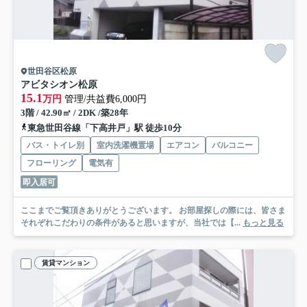
世田谷区松原
アビタシオン松原
15.1
万円
管理/共益費6,000円
3階 / 42.90㎡ / 2DK /築28年
東急世田谷線「下高井戸」駅 徒歩10分
バス・トイレ別
室内洗濯機置場
エアコン
バルコニー
フローリング
電気有
即入居可
ここまでご覧頂きありがとうございます。 お部屋探しの際には、皆さま
それぞれこだわりの条件があると思いますが、当社では【...
もっと見る
賃貸マンション