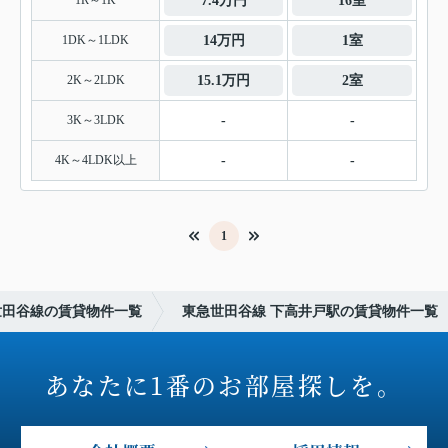
1R～1K
7.4万円
16室
1DK～1LDK
14万円
1室
2K～2LDK
15.1万円
2室
3K～3LDK
-
-
4K～4LDK以上
-
-
1
世田谷線の賃貸物件一覧
東急世田谷線 下高井戸駅の賃貸物件一覧
あなたに1番のお部屋探しを。