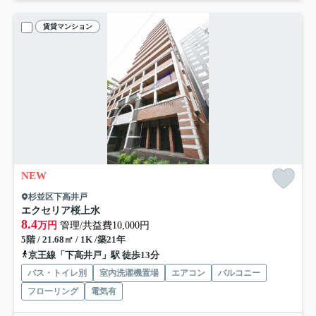
賃貸マンション
NEW
杉並区下高井戸
エクセリア桜上水
8.4
万円
管理/共益費10,000円
5階 / 21.68㎡ / 1K /築21年
京王線「下高井戸」駅 徒歩13分
バス・トイレ別
室内洗濯機置場
エアコン
バルコニー
フローリング
電気有