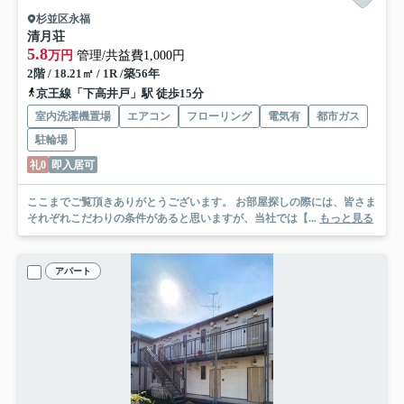
杉並区永福
清月荘
5.8
万円
管理/共益費1,000円
2階 / 18.21㎡ / 1R /築56年
京王線「下高井戸」駅 徒歩15分
室内洗濯機置場
エアコン
フローリング
電気有
都市ガス
駐輪場
礼0
即入居可
ここまでご覧頂きありがとうございます。 お部屋探しの際には、皆さま
それぞれこだわりの条件があると思いますが、当社では【...
もっと見る
アパート