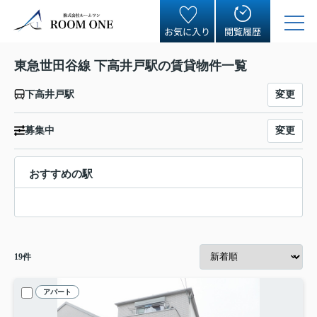
お気に入り
閲覧履歴
東急世田谷線 下高井戸駅の賃貸物件一覧
変更
下高井戸駅
変更
募集中
おすすめの駅
19
件
アパート