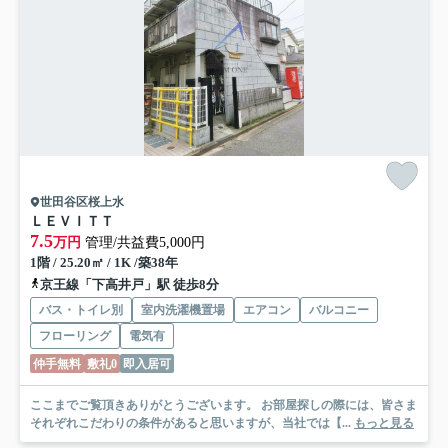
世田谷区桜上水
ＬＥＶＩＴＴ
7.5
万円
管理/共益費5,000円
1階 / 25.20㎡ / 1K /築38年
京王線「下高井戸」駅 徒歩8分
バス・トイレ別
室内洗濯機置場
エアコン
バルコニー
フローリング
電気有
仲手無料
敷礼0
即入居可
ここまでご覧頂きありがとうございます。 お部屋探しの際には、皆さま
それぞれこだわりの条件があると思いますが、当社では【...
もっと見る