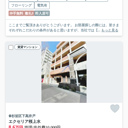
フローリング
電気有
仲手無料
敷礼0
即入居可
ここまでご覧頂きありがとうございます。 お部屋探しの際には、皆さま
それぞれこだわりの条件があると思いますが、当社では【...
もっと見る
賃貸マンション
杉並区下高井戸
エクセリア桜上水
8.6
万円
管理/共益費10,000円