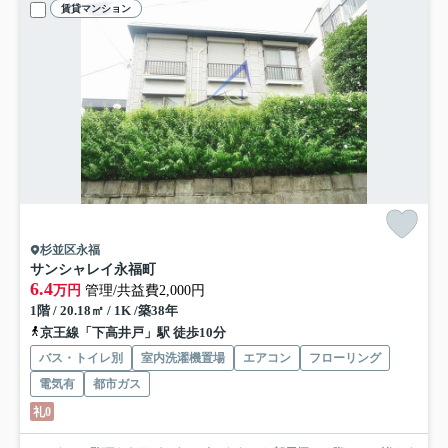
賃貸マンション
杉並区永福
サンシャレイ永福町
6.4
万円
管理/共益費2,000円
1階 / 20.18㎡ / 1K /築38年
京王線「下高井戸」駅 徒歩10分
バス・トイレ別
室内洗濯機置場
エアコン
フローリング
電気有
都市ガス
礼0