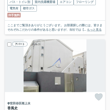
バス・トイレ別
室内洗濯機置場
エアコン
フローリング
電気有
都市ガス
仲手無料
ここまでご覧頂きありがとうございます。 お部屋探しの際には、皆さま
それぞれこだわりの条件があると思いますが、当社では【...
もっと見る
アパート
世田谷区桜上水
香風史