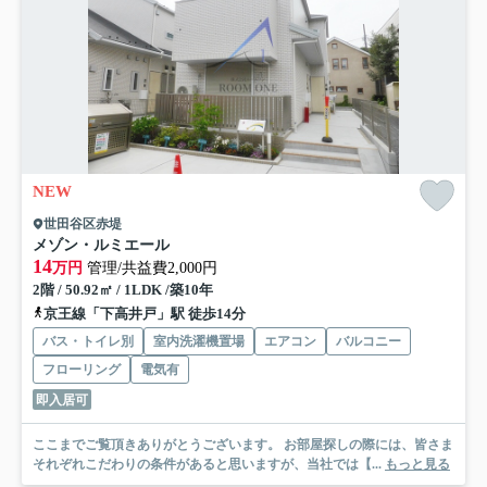
NEW
世田谷区赤堤
メゾン・ルミエール
14
万円
管理/共益費2,000円
2階 / 50.92㎡ / 1LDK /築10年
京王線「下高井戸」駅 徒歩14分
バス・トイレ別
室内洗濯機置場
エアコン
バルコニー
フローリング
電気有
即入居可
ここまでご覧頂きありがとうございます。 お部屋探しの際には、皆さま
それぞれこだわりの条件があると思いますが、当社では【...
もっと見る