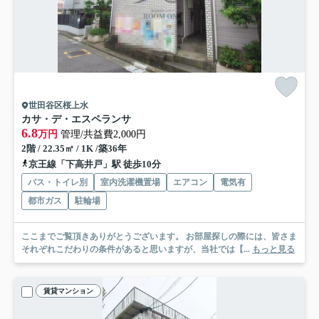
世田谷区桜上水
カサ・デ・エスペランサ
6.8
万円
管理/共益費2,000円
2階 / 22.35㎡ / 1K /築36年
京王線「下高井戸」駅 徒歩10分
バス・トイレ別
室内洗濯機置場
エアコン
電気有
都市ガス
駐輪場
ここまでご覧頂きありがとうございます。 お部屋探しの際には、皆さま
それぞれこだわりの条件があると思いますが、当社では【...
もっと見る
賃貸マンション