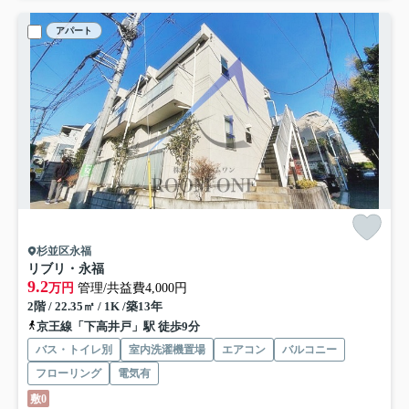
アパート
杉並区永福
リブリ・永福
9.2
万円
管理/共益費4,000円
2階 / 22.35㎡ / 1K /築13年
京王線「下高井戸」駅 徒歩9分
バス・トイレ別
室内洗濯機置場
エアコン
バルコニー
フローリング
電気有
敷0