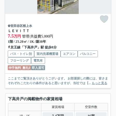
世田谷区桜上水
ＬＥＶＩＴＴ
7.5
万円
管理/共益費5,000円
1階 / 25.20㎡ / 1K /築38年
京王線「下高井戸」駅 徒歩8分
バス・トイレ別
室内洗濯機置場
エアコン
バルコニー
フローリング
電気有
仲手無料
敷礼0
即入居可
ここまでご覧頂きありがとうございます。 お部屋探しの際には、皆さま
それぞれこだわりの条件があると思いますが、当社では【...
もっと見る
下高井戸の掲載物件の家賃相場
家賃相場
空室件数