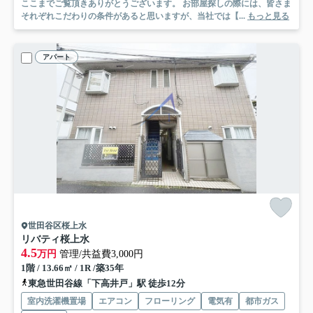
ここまでご覧頂きありがとうございます。 お部屋探しの際には、皆さま
それぞれこだわりの条件があると思いますが、当社では【...
もっと見る
アパート
世田谷区桜上水
リバティ桜上水
4.5
万円
管理/共益費3,000円
1階 / 13.66㎡ / 1R /築35年
東急世田谷線「下高井戸」駅 徒歩12分
室内洗濯機置場
エアコン
フローリング
電気有
都市ガス