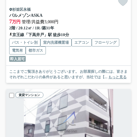
杉並区永福
パルメゾンASKA
7
万円
管理/共益費3,000円
2階 / 20.12㎡ / 1R /築31年
京王線「下高井戸」駅 徒歩10分
バス・トイレ別
室内洗濯機置場
エアコン
フローリング
電気有
都市ガス
即入居可
ここまでご覧頂きありがとうございます。 お部屋探しの際には、皆さま
それぞれこだわりの条件があると思いますが、当社では【...
もっと見る
賃貸マンション