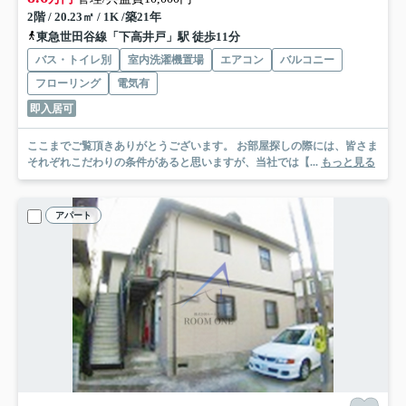
2階 / 20.23㎡ / 1K /築21年
東急世田谷線「下高井戸」駅 徒歩11分
バス・トイレ別
室内洗濯機置場
エアコン
バルコニー
フローリング
電気有
即入居可
ここまでご覧頂きありがとうございます。 お部屋探しの際には、皆さま
それぞれこだわりの条件があると思いますが、当社では【...
もっと見る
アパート