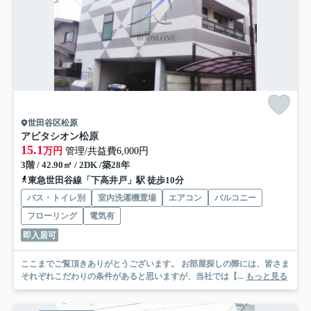
世田谷区松原
アビタシオン松原
15.1
万円
管理/共益費6,000円
3階 / 42.90㎡ / 2DK /築28年
東急世田谷線「下高井戸」駅 徒歩10分
バス・トイレ別
室内洗濯機置場
エアコン
バルコニー
フローリング
電気有
即入居可
ここまでご覧頂きありがとうございます。 お部屋探しの際には、皆さま
それぞれこだわりの条件があると思いますが、当社では【...
もっと見る