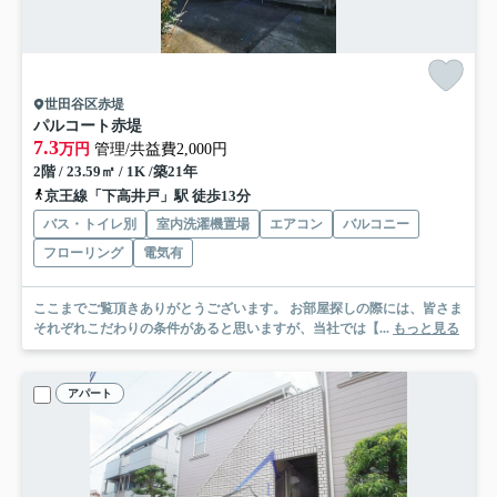
世田谷区赤堤
パルコート赤堤
7.3
万円
管理/共益費2,000円
2階 / 23.59㎡ / 1K /築21年
京王線「下高井戸」駅 徒歩13分
バス・トイレ別
室内洗濯機置場
エアコン
バルコニー
フローリング
電気有
ここまでご覧頂きありがとうございます。 お部屋探しの際には、皆さま
それぞれこだわりの条件があると思いますが、当社では【...
もっと見る
アパート