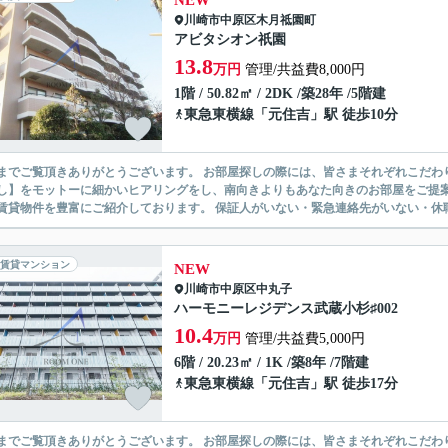
NEW
川崎市中原区
木月祗園町
アビタシオン祇園
13.8
万円
管理/共益費8,000円
1階 / 50.82㎡ / 2DK /築28年 /5階建
東急東横線
「
元住吉
」駅 徒歩10分
ありがとうございます。 お部屋探しの際には、皆さまそれぞれこだわりの条件があると思いますが、当社では【あなたに１番のお部
】をモットーに細かいヒアリングをし、南向きよりもあなた向きのお部屋をご提案いたします。 シングル物件からファミ
無い賃貸物件を豊富にご紹介しております。 保証人がいない・緊急連
賃貸マンション
NEW
川崎市中原区
中丸子
ハーモニーレジデンス武蔵小杉♯002
10.4
万円
管理/共益費5,000円
6階 / 20.23㎡ / 1K /築8年 /7階建
東急東横線
「
元住吉
」駅 徒歩17分
ありがとうございます。 お部屋探しの際には、皆さまそれぞれこだわりの条件があると思いますが、当社では【あなたに１番のお部