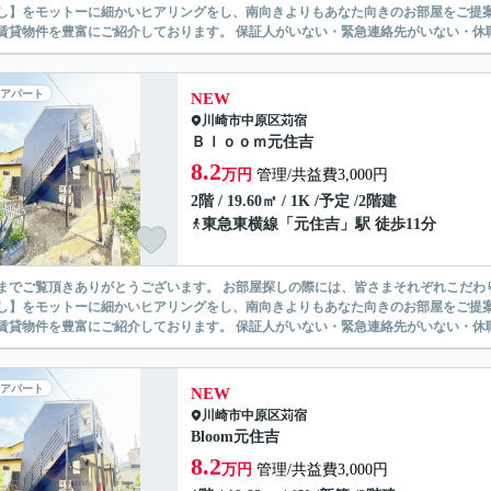
】をモットーに細かいヒアリングをし、南向きよりもあなた向きのお部屋をご提案いたします。 シングル物件からファミ
無い賃貸物件を豊富にご紹介しております。 保証人がいない・緊急連
アパート
NEW
川崎市中原区
苅宿
Ｂｌｏｏｍ元住吉
8.2
万円
管理/共益費3,000円
2階 / 19.60㎡ / 1K /予定 /2階建
東急東横線
「
元住吉
」駅 徒歩11分
ありがとうございます。 お部屋探しの際には、皆さまそれぞれこだわりの条件があると思いますが、当社では【あなたに１番のお部
】をモットーに細かいヒアリングをし、南向きよりもあなた向きのお部屋をご提案いたします。 シングル物件からファミ
無い賃貸物件を豊富にご紹介しております。 保証人がいない・緊急連
アパート
NEW
川崎市中原区
苅宿
Bloom元住吉
8.2
万円
管理/共益費3,000円