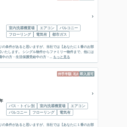
室内洗濯機置場
エアコン
バルコニー
フローリング
電気有
都市ガス
リー物件まで、他には
絡先がいない・休職中の方・生活保護受給中の方・...
もっと見る
仲手半額
礼0
即入居可
0年
バス・トイレ別
室内洗濯機置場
エアコン
バルコニー
フローリング
電気有