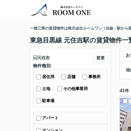
一都三県の賃貸物件は株式会社ルームワン
沿線・駅から
東急目黒線 元住吉駅の賃貸物件一
お
元住吉
変更
物件種別
池
居住用
店舗
事務所
土地
その他事業用
41
件
駐車場
アパート
マンション