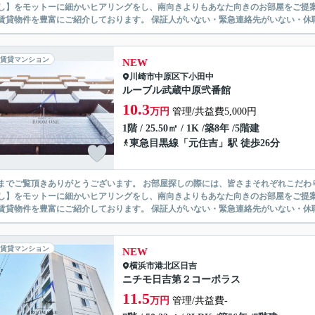
】をモットーに細かいヒアリングをし、南向きよりもあなた向きのお部屋をご提案いたします。 シングル物件からファミ
無い賃貸物件を豊富にご紹介しております。 保証人がいない・緊急連
賃貸マンション
NEW
川崎市中原区
下小田中
ルーブル武蔵中原弐番館
10.3
万円
管理/共益費5,000円
1階 / 25.50㎡ / 1K /築8年 /5階建
東急目黒線
「
元住吉
」駅 徒歩26分
ありがとうございます。 お部屋探しの際には、皆さまそれぞれこだわりの条件があると思いますが、当社では【あなたに１番のお部
】をモットーに細かいヒアリングをし、南向きよりもあなた向きのお部屋をご提案いたします。 シングル物件からファミ
無い賃貸物件を豊富にご紹介しております。 保証人がいない・緊急連
賃貸マンション
NEW
横浜市港北区
日吉
ニチモ日吉第２コーポラス
11.5
万円
管理/共益費-