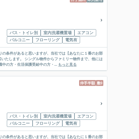
バス・トイレ別
室内洗濯機置場
エアコン
バルコニー
フローリング
電気有
リー物件まで、他には
絡先がいない・休職中の方・生活保護受給中の方・...
もっと見る
仲手半額
敷0
バス・トイレ別
室内洗濯機置場
エアコン
バルコニー
フローリング
電気有