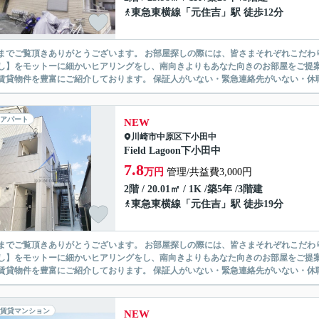
東急東横線
「
元住吉
」駅 徒歩12分
ありがとうございます。 お部屋探しの際には、皆さまそれぞれこだわりの条件があると思いますが、当社では【あなたに１番のお部
】をモットーに細かいヒアリングをし、南向きよりもあなた向きのお部屋をご提案いたします。 シングル物件からファミ
無い賃貸物件を豊富にご紹介しております。 保証人がいない・緊急連
アパート
NEW
川崎市中原区
下小田中
Field Lagoon下小田中
7.8
万円
管理/共益費3,000円
2階 / 20.01㎡ / 1K /築5年 /3階建
東急東横線
「
元住吉
」駅 徒歩19分
ありがとうございます。 お部屋探しの際には、皆さまそれぞれこだわりの条件があると思いますが、当社では【あなたに１番のお部
】をモットーに細かいヒアリングをし、南向きよりもあなた向きのお部屋をご提案いたします。 シングル物件からファミ
無い賃貸物件を豊富にご紹介しております。 保証人がいない・緊急連
賃貸マンション
NEW