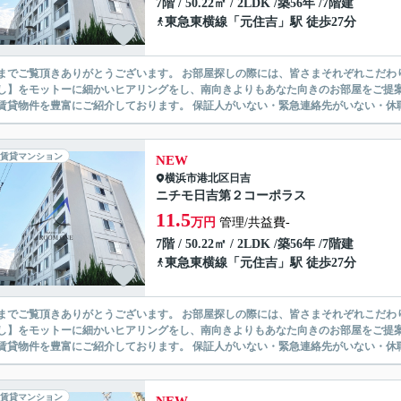
7階 / 50.22㎡ / 2LDK /築56年 /7階建
東急東横線
「
元住吉
」駅 徒歩27分
ありがとうございます。 お部屋探しの際には、皆さまそれぞれこだわりの条件があると思いますが、当社では【あなたに１番のお部
】をモットーに細かいヒアリングをし、南向きよりもあなた向きのお部屋をご提案いたします。 シングル物件からファミ
無い賃貸物件を豊富にご紹介しております。 保証人がいない・緊急連
賃貸マンション
NEW
横浜市港北区
日吉
ニチモ日吉第２コーポラス
11.5
万円
管理/共益費-
7階 / 50.22㎡ / 2LDK /築56年 /7階建
東急東横線
「
元住吉
」駅 徒歩27分
ありがとうございます。 お部屋探しの際には、皆さまそれぞれこだわりの条件があると思いますが、当社では【あなたに１番のお部
】をモットーに細かいヒアリングをし、南向きよりもあなた向きのお部屋をご提案いたします。 シングル物件からファミ
無い賃貸物件を豊富にご紹介しております。 保証人がいない・緊急連
賃貸マンション