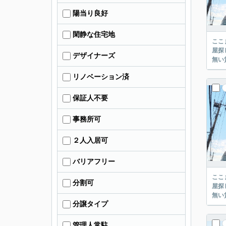
陽当り良好
閑静な住宅地
ここまでご覧頂き
屋探し
デザイナーズ
リノベーション済
保証人不要
事務所可
２人入居可
バリアフリー
ここまでご覧頂き
分割可
屋探し
分譲タイプ
管理人常駐