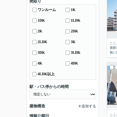
間取り
ワンルーム
1K
1DK
1LDK
2K
2DK
2LDK
3K
ここまでご覧頂き
屋探し
3DK
3LDK
4K
4DK
4LDK以上
駅・バス停からの時間
建物構造
追加する
ここまでご覧頂き
情報公開日