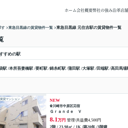
ホーム
会社概要
弊社の強み
沿革
店
探す
東急目黒線の賃貸物件一覧
東急目黒線 元住吉駅の賃貸物件一覧
覧
すすめの駅
袋駅
/
本所吾妻橋駅
/
要町駅
/
錦糸町駅
/
蒲田駅
/
大塚駅
/
田端駅
/
高田馬場
賃貸マンション
NEW
川崎市中原区
苅宿
Ｇｒａｎｄｅ Ｖ
8.1
万円
管理/共益費4,500円
2階 / 23.98㎡ / 1K /築20年 /3階建