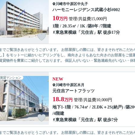
川崎市中原区
中丸子
ハーモニーレジデンス武蔵小杉#002
10
万円
管理/共益費15,000円
1階 / 20.35㎡ / 1K /築8年 /7階建
東急東横線
「
元住吉
」駅 徒歩17分
ありがとうございます。 お部屋探しの際には、皆さまそれぞれこだわりの条件があると思いますが、当社では【あなたに１番のお部
】をモットーに細かいヒアリングをし、南向きよりもあなた向きのお部屋をご提案いたします。 シングル物件からファミ
無い賃貸物件を豊富にご紹介しております。 保証人がいない・緊急連
賃貸マンション
NEW
川崎市中原区
木月
元住吉アートフラッツ
18.8
万円
管理/共益費10,000円
地下1-1階 / 76.74㎡ / 2LDK＋2S(納戸) /築2
/4階建
東急東横線
「
元住吉
」駅 徒歩7分
ありがとうございます。 お部屋探しの際には、皆さまそれぞれこだわりの条件があると思いますが、当社では【あなたに１番のお部