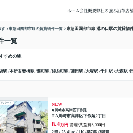
ホーム
会社概要
弊社の強み
沿革
店
探す
東急田園都市線の賃貸物件一覧
東急田園都市線 溝の口駅の賃貸物
件一覧
すすめの駅
袋駅
/
本所吾妻橋駅
/
要町駅
/
錦糸町駅
/
蒲田駅
/
大塚駅
/
千川駅
/
大森駅
/
アパート
NEW
川崎市高津区
下作延
T.A川崎市高津区下作延2丁目
8.4
万円
管理/共益費3,000円
2階 / 23.41㎡ / 1K /築7年 /3階建