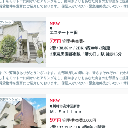
】をモットーに細かいヒアリングをし、南向きよりもあなた向きのお部屋をご提案いたします。 シングル物件からファミ
無い賃貸物件を豊富にご紹介しております。 保証人がいない・緊急連
アパート
NEW
エステート三田
7
万円
管理/共益費-
2階 / 38.86㎡ / 2DK /築38年 /2階建
東急田園都市線
「
溝の口
」駅 徒歩15分
ありがとうございます。 お部屋探しの際には、皆さまそれぞれこだわりの条件があると思いますが、当社では【あなたに１番のお部
】をモットーに細かいヒアリングをし、南向きよりもあなた向きのお部屋をご提案いたします。 シングル物件からファミ
無い賃貸物件を豊富にご紹介しております。 保証人がいない・緊急連
賃貸マンション
NEW
川崎市高津区
新作
Ｍ．Ｆｅｌｉｃｅ
9
万円
管理/共益費3,000円
2階 / 32.29㎡ / 1K /築8年 /3階建