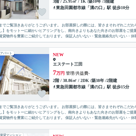
3階 / 25.95㎡ / 1K /築10年 /3階建
東急田園都市線
「
溝の口
」駅 徒歩10分
ありがとうございます。 お部屋探しの際には、皆さまそれぞれこだわりの条件があると思いますが、当社では【あなたに１番のお部
】をモットーに細かいヒアリングをし、南向きよりもあなた向きのお部屋をご提案いたします。 シングル物件からファミ
無い賃貸物件を豊富にご紹介しております。 保証人がいない・緊急連
アパート
NEW
エステート三田
7
万円
管理/共益費-
2階 / 38.86㎡ / 2DK /築38年 /2階建
東急田園都市線
「
溝の口
」駅 徒歩15分
ありがとうございます。 お部屋探しの際には、皆さまそれぞれこだわりの条件があると思いますが、当社では【あなたに１番のお部
】をモットーに細かいヒアリングをし、南向きよりもあなた向きのお部屋をご提案いたします。 シングル物件からファミ
無い賃貸物件を豊富にご紹介しております。 保証人がいない・緊急連
賃貸マンション