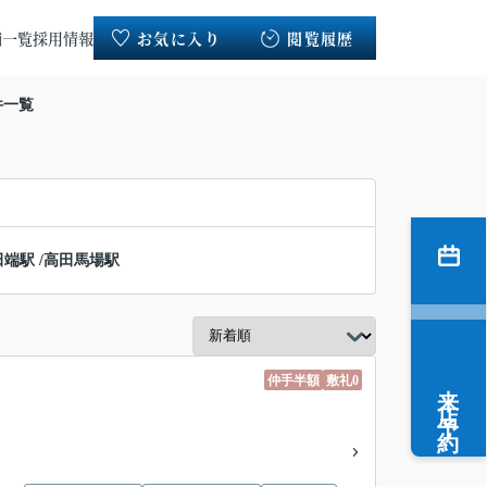
舗一覧
採用情報
お気に入り
閲覧履歴
件一覧
田端駅
/
高田馬場駅
仲手半額
敷礼0
来店予約