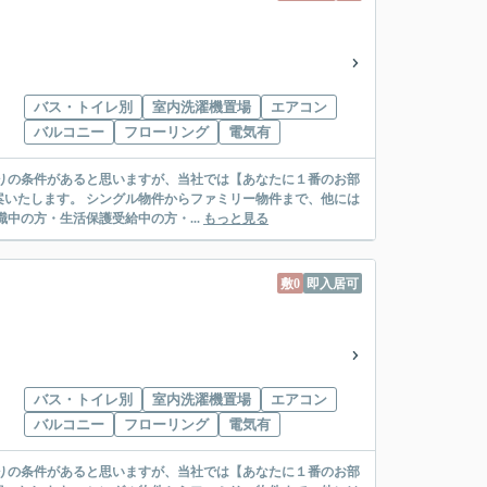
バス・トイレ別
室内洗濯機置場
エアコン
バルコニー
フローリング
電気有
リー物件まで、他には
絡先がいない・休職中の方・生活保護受給中の方・...
もっと見る
敷0
即入居可
バス・トイレ別
室内洗濯機置場
エアコン
バルコニー
フローリング
電気有