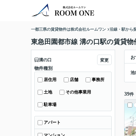
一都三県の賃貸物件は株式会社ルームワン
沿線・駅から
東急田園都市線 溝の口駅の賃貸物
お
溝の口
変更
物件種別
池
居住用
店舗
事務所
土地
その他事業用
39
件
駐車場
アパート
マンション