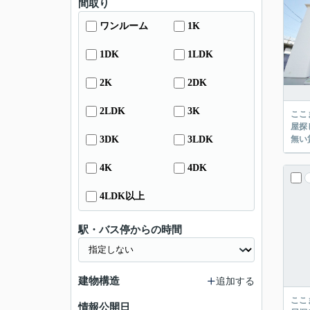
間取り
ワンルーム
1K
1DK
1LDK
2K
2DK
2LDK
3K
ここまでご覧頂き
屋探し
3DK
3LDK
4K
4DK
4LDK以上
駅・バス停からの時間
建物構造
追加する
ここまでご覧頂き
情報公開日