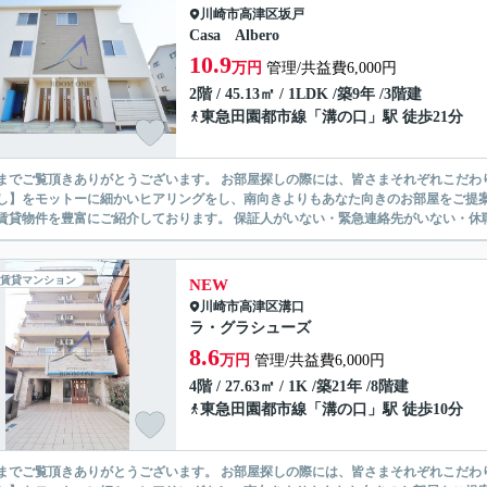
川崎市高津区
坂戸
Casa Albero
10.9
万円
管理/共益費6,000円
2階 / 45.13㎡ / 1LDK /築9年 /3階建
東急田園都市線
「
溝の口
」駅 徒歩21分
ありがとうございます。 お部屋探しの際には、皆さまそれぞれこだわりの条件があると思いますが、当社では【あなたに１番のお部
】をモットーに細かいヒアリングをし、南向きよりもあなた向きのお部屋をご提案いたします。 シングル物件からファミ
無い賃貸物件を豊富にご紹介しております。 保証人がいない・緊急連
賃貸マンション
NEW
川崎市高津区
溝口
ラ・グラシューズ
8.6
万円
管理/共益費6,000円
4階 / 27.63㎡ / 1K /築21年 /8階建
東急田園都市線
「
溝の口
」駅 徒歩10分
ありがとうございます。 お部屋探しの際には、皆さまそれぞれこだわりの条件があると思いますが、当社では【あなたに１番のお部