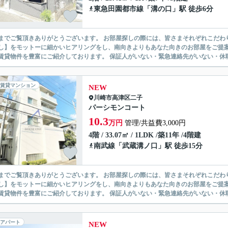
東急田園都市線
「
溝の口
」駅 徒歩6分
ありがとうございます。 お部屋探しの際には、皆さまそれぞれこだわりの条件があると思いますが、当社では【あなたに１番のお部
】をモットーに細かいヒアリングをし、南向きよりもあなた向きのお部屋をご提案いたします。 シングル物件からファミ
無い賃貸物件を豊富にご紹介しております。 保証人がいない・緊急連
賃貸マンション
NEW
川崎市高津区
二子
パーシモンコート
10.3
万円
管理/共益費3,000円
4階 / 33.07㎡ / 1LDK /築11年 /4階建
南武線
「
武蔵溝ノ口
」駅 徒歩15分
ありがとうございます。 お部屋探しの際には、皆さまそれぞれこだわりの条件があると思いますが、当社では【あなたに１番のお部
】をモットーに細かいヒアリングをし、南向きよりもあなた向きのお部屋をご提案いたします。 シングル物件からファミ
無い賃貸物件を豊富にご紹介しております。 保証人がいない・緊急連
アパート
NEW