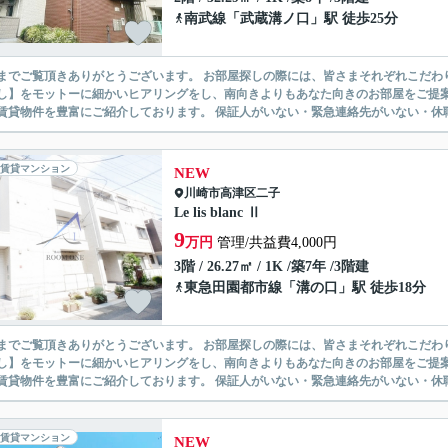
南武線
「
武蔵溝ノ口
」駅 徒歩25分
ありがとうございます。 お部屋探しの際には、皆さまそれぞれこだわりの条件があると思いますが、当社では【あなたに１番のお部
】をモットーに細かいヒアリングをし、南向きよりもあなた向きのお部屋をご提案いたします。 シングル物件からファミ
無い賃貸物件を豊富にご紹介しております。 保証人がいない・緊急連
賃貸マンション
NEW
川崎市高津区
二子
Le lis blanc Ⅱ
9
万円
管理/共益費4,000円
3階 / 26.27㎡ / 1K /築7年 /3階建
東急田園都市線
「
溝の口
」駅 徒歩18分
ありがとうございます。 お部屋探しの際には、皆さまそれぞれこだわりの条件があると思いますが、当社では【あなたに１番のお部
】をモットーに細かいヒアリングをし、南向きよりもあなた向きのお部屋をご提案いたします。 シングル物件からファミ
無い賃貸物件を豊富にご紹介しております。 保証人がいない・緊急連
賃貸マンション
NEW