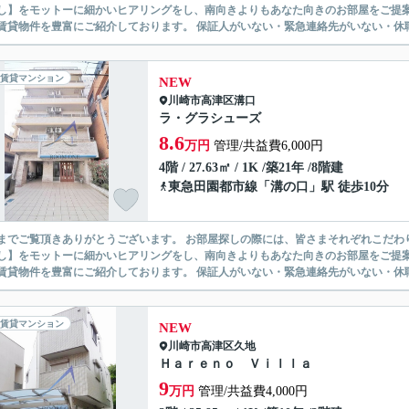
】をモットーに細かいヒアリングをし、南向きよりもあなた向きのお部屋をご提案いたします。 シングル物件からファミ
無い賃貸物件を豊富にご紹介しております。 保証人がいない・緊急連
賃貸マンション
NEW
川崎市高津区
溝口
ラ・グラシューズ
8.6
万円
管理/共益費6,000円
4階 / 27.63㎡ / 1K /築21年 /8階建
東急田園都市線
「
溝の口
」駅 徒歩10分
ありがとうございます。 お部屋探しの際には、皆さまそれぞれこだわりの条件があると思いますが、当社では【あなたに１番のお部
】をモットーに細かいヒアリングをし、南向きよりもあなた向きのお部屋をご提案いたします。 シングル物件からファミ
無い賃貸物件を豊富にご紹介しております。 保証人がいない・緊急連
賃貸マンション
NEW
川崎市高津区
久地
Ｈａｒｅｎｏ Ｖｉｌｌａ
9
万円
管理/共益費4,000円