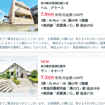
川崎市高津区
梶ケ谷
ベル グラース
7.9
万円
管理/共益費3,000円
1階 / 30.96㎡ / 1K /築18年 /2階建
南武線
「
武蔵溝ノ口
」駅 徒歩29分
ありがとうございます。 お部屋探しの際には、皆さまそれぞれこだわりの条件があると思いますが、当社では【あなたに１番のお部
】をモットーに細かいヒアリングをし、南向きよりもあなた向きのお部屋をご提案いたします。 シングル物件からファミ
無い賃貸物件を豊富にご紹介しております。 保証人がいない・緊急連
アパート
NEW
川崎市高津区
新作
サン・オオハラ
7.3
万円
管理/共益費3,000円
1階 / 26.49㎡ / 1K /築22年 /2階建
東急田園都市線
「
溝の口
」駅 徒歩28分
南武線
「
武蔵溝ノ口
」駅 徒歩27分
ありがとうございます。 お部屋探しの際には、皆さまそれぞれこだわりの条件があると思いますが、当社では【あなたに１番のお部