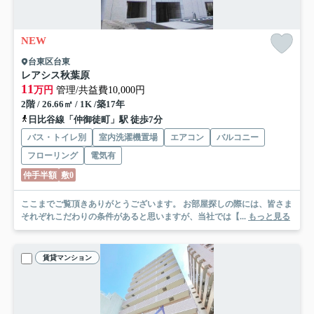
NEW
台東区台東
レアシス秋葉原
11
万円
管理/共益費10,000円
2階 / 26.66㎡ / 1K /築17年
日比谷線「仲御徒町」駅 徒歩7分
バス・トイレ別
室内洗濯機置場
エアコン
バルコニー
フローリング
電気有
仲手半額
敷0
ここまでご覧頂きありがとうございます。 お部屋探しの際には、皆さま
それぞれこだわりの条件があると思いますが、当社では【...
もっと見る
賃貸マンション