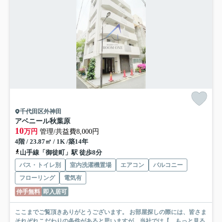
千代田区外神田
アベニール秋葉原
10
万円
管理/共益費8,000円
4階 / 23.87㎡ / 1K /築14年
山手線「御徒町」駅 徒歩8分
バス・トイレ別
室内洗濯機置場
エアコン
バルコニー
フローリング
電気有
仲手無料
即入居可
ここまでご覧頂きありがとうございます。 お部屋探しの際には、皆さま
それぞれこだわりの条件があると思いますが、当社では【...
もっと見る