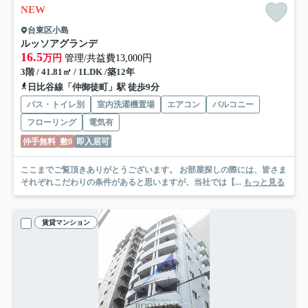
NEW
台東区小島
ルッソアグランデ
16.5
万円
管理/共益費13,000円
3階 / 41.81㎡ / 1LDK /築12年
日比谷線「仲御徒町」駅 徒歩9分
バス・トイレ別
室内洗濯機置場
エアコン
バルコニー
フローリング
電気有
仲手無料
敷0
即入居可
ここまでご覧頂きありがとうございます。 お部屋探しの際には、皆さま
それぞれこだわりの条件があると思いますが、当社では【...
もっと見る
賃貸マンション