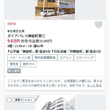
NEW
台東区台東
ダイアパレス御徒町第三
9.6
万円
管理/共益費10,000円
4階 / 23.98㎡ / 1R /築42年
山手線「御徒町」駅 徒歩9分
日比谷線「仲御徒町」駅 徒歩5分
バス・トイレ別
室内洗濯機置場
エアコン
フローリング
電気有
都市ガス
即入居可
ここまでご覧頂きありがとうございます。 お部屋探しの際には、皆さま
それぞれこだわりの条件があると思いますが、当社では【...
もっと見る
賃貸マンション