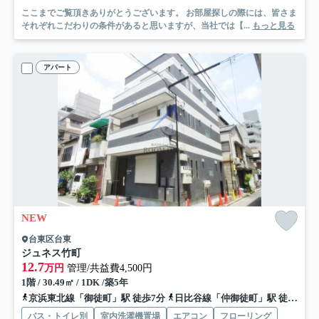
ここまでご覧頂きありがとうございます。 お部屋探しの際には、皆さま
それぞれこだわりの条件があると思いますが、当社では【...
もっと見る
アパート
NEW
台東区台東
ジュネス竹町
12.7
万円
管理/共益費4,500円
1階 / 30.49㎡ / 1DK /築5年
京浜東北線「御徒町」駅 徒歩7分
日比谷線「仲御徒町」駅 徒歩3分
バス・トイレ別
室内洗濯機置場
エアコン
フローリング