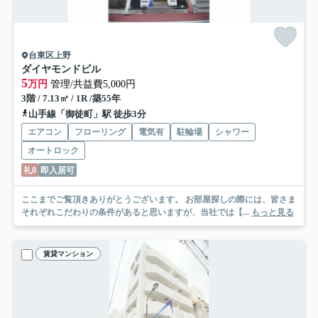
台東区上野
ダイヤモンドビル
5
万円
管理/共益費5,000円
3階 / 7.13㎡ / 1R /築55年
山手線「御徒町」駅 徒歩3分
エアコン
フローリング
電気有
駐輪場
シャワー
オートロック
礼0
即入居可
ここまでご覧頂きありがとうございます。 お部屋探しの際には、皆さま
それぞれこだわりの条件があると思いますが、当社では【...
もっと見る
賃貸マンション