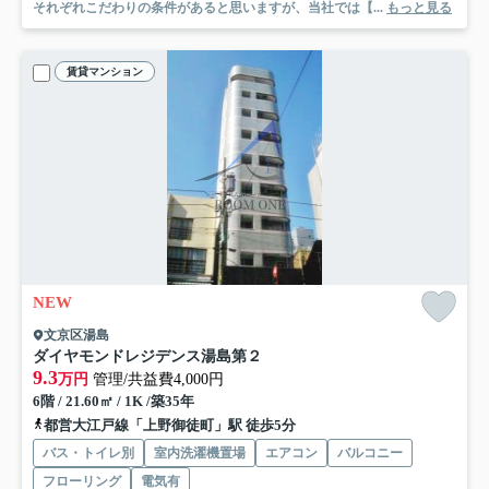
それぞれこだわりの条件があると思いますが、当社では【...
もっと見る
賃貸マンション
NEW
文京区湯島
ダイヤモンドレジデンス湯島第２
9.3
万円
管理/共益費4,000円
6階 / 21.60㎡ / 1K /築35年
都営大江戸線「上野御徒町」駅 徒歩5分
バス・トイレ別
室内洗濯機置場
エアコン
バルコニー
フローリング
電気有