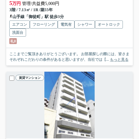
5
万円
管理/共益費5,000円
3階 / 7.13㎡ / 1R /築55年
山手線「御徒町」駅 徒歩3分
エアコン
フローリング
電気有
シャワー
オートロック
洗面台
礼0
ここまでご覧頂きありがとうございます。 お部屋探しの際には、皆さま
それぞれこだわりの条件があると思いますが、当社では【...
もっと見る
賃貸マンション