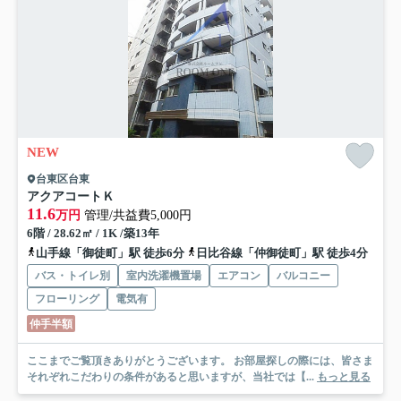
NEW
台東区台東
アクアコートＫ
11.6
万円
管理/共益費5,000円
6階 / 28.62㎡ / 1K /築13年
山手線「御徒町」駅 徒歩6分
日比谷線「仲御徒町」駅 徒歩4分
バス・トイレ別
室内洗濯機置場
エアコン
バルコニー
フローリング
電気有
仲手半額
ここまでご覧頂きありがとうございます。 お部屋探しの際には、皆さま
それぞれこだわりの条件があると思いますが、当社では【...
もっと見る