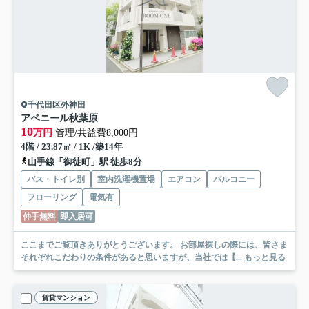
千代田区外神田
アベニール秋葉原
10
万円
管理/共益費8,000円
4階 / 23.87㎡ / 1K /築14年
山手線「御徒町」駅 徒歩8分
バス・トイレ別
室内洗濯機置場
エアコン
バルコニー
フローリング
電気有
仲手無料
即入居可
ここまでご覧頂きありがとうございます。 お部屋探しの際には、皆さま
それぞれこだわりの条件があると思いますが、当社では【...
もっと見る
賃貸マンション