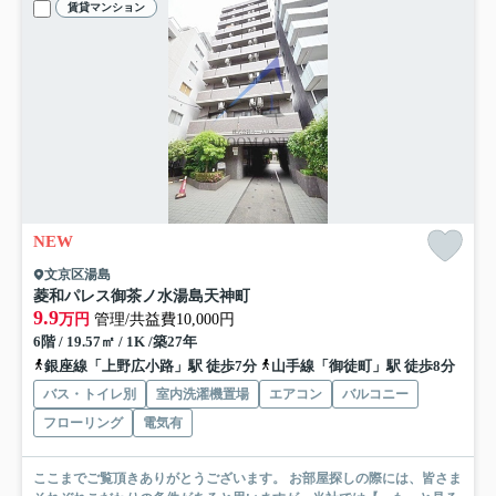
賃貸マンション
NEW
文京区湯島
菱和パレス御茶ノ水湯島天神町
9.9
万円
管理/共益費10,000円
6階 / 19.57㎡ / 1K /築27年
銀座線「上野広小路」駅 徒歩7分
山手線「御徒町」駅 徒歩8分
バス・トイレ別
室内洗濯機置場
エアコン
バルコニー
フローリング
電気有
ここまでご覧頂きありがとうございます。 お部屋探しの際には、皆さま