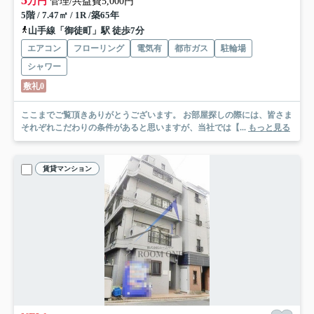
5
万円
管理/共益費5,000円
5階 / 7.47㎡ / 1R /築65年
山手線「御徒町」駅 徒歩7分
エアコン
フローリング
電気有
都市ガス
駐輪場
シャワー
敷礼0
ここまでご覧頂きありがとうございます。 お部屋探しの際には、皆さま
それぞれこだわりの条件があると思いますが、当社では【...
もっと見る
賃貸マンション