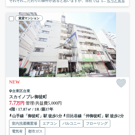
それぞれこだわりの条件があると思いますが、当社では【...
もっと見る
賃貸マンション
NEW
台東区台東
スカイノブレ御徒町
7.7
万円
管理/共益費5,000円
4階 / 17.87㎡ / 1R /築37年
山手線「御徒町」駅 徒歩5分
日比谷線「仲御徒町」駅 徒歩2分
室内洗濯機置場
エアコン
バルコニー
フローリング
電気有
都市ガス