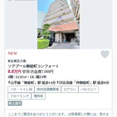
NEW
台東区小島
ソアブール御徒町コンフォート
8.8
万円
管理/共益費7,000円
4階 / 22.05㎡ / 1K /築23年
山手線「御徒町」駅 徒歩14分
日比谷線「仲御徒町」駅 徒歩8分
バス・トイレ別
室内洗濯機置場
エアコン
バルコニー
フローリング
電気有
即入居可
ここまでご覧頂きありがとうございます。 お部屋探しの際には、皆さま