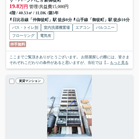
ザ・パークハビオ新御徒町
19.8
万円
管理/共益費15,000円
4階 / 40.53㎡ / 1LDK /築5年
日比谷線「仲御徒町」駅 徒歩8分
山手線「御徒町」駅 徒歩10分
バス・トイレ別
室内洗濯機置場
エアコン
バルコニー
フローリング
電気有
仲手無料
ここまでご覧頂きありがとうございます。 お部屋探しの際には、皆さま
それぞれこだわりの条件があると思いますが、当社では【...
もっと見る
賃貸マンション