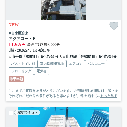
NEW
台東区台東
アクアコートＫ
11.6
万円
管理/共益費5,000円
6階 / 28.62㎡ / 1K /築13年
山手線「御徒町」駅 徒歩6分
日比谷線「仲御徒町」駅 徒歩4分
バス・トイレ別
室内洗濯機置場
エアコン
バルコニー
フローリング
電気有
仲手半額
ここまでご覧頂きありがとうございます。 お部屋探しの際には、皆さま
それぞれこだわりの条件があると思いますが、当社では【...
もっと見る
賃貸マンション