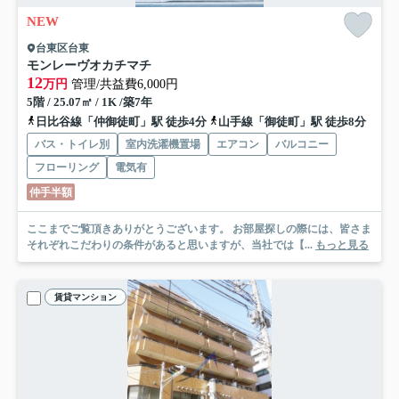
NEW
台東区台東
モンレーヴオカチマチ
12
万円
管理/共益費6,000円
5階 / 25.07㎡ / 1K /築7年
日比谷線「仲御徒町」駅 徒歩4分
山手線「御徒町」駅 徒歩8分
バス・トイレ別
室内洗濯機置場
エアコン
バルコニー
フローリング
電気有
仲手半額
ここまでご覧頂きありがとうございます。 お部屋探しの際には、皆さま
それぞれこだわりの条件があると思いますが、当社では【...
もっと見る
賃貸マンション