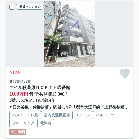
賃貸マンション
NEW
台東区台東
アイル秋葉原ＮＯＲＴＨ弐番館
10.9
万円
管理/共益費15,000円
5階 / 25.36㎡ / 1K /築14年
日比谷線「仲御徒町」駅 徒歩4分
都営大江戸線「上野御徒町」駅 徒歩8分
バス・トイレ別
室内洗濯機置場
エアコン
バルコニー
フローリング
電気有
仲手無料