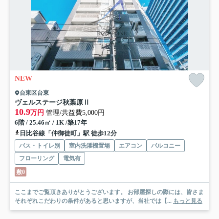
NEW
台東区台東
ヴェルステージ秋葉原Ⅱ
10.9
万円
管理/共益費5,000円
6階 / 25.46㎡ / 1K /築17年
日比谷線「仲御徒町」駅 徒歩12分
バス・トイレ別
室内洗濯機置場
エアコン
バルコニー
フローリング
電気有
敷0
ここまでご覧頂きありがとうございます。 お部屋探しの際には、皆さま
それぞれこだわりの条件があると思いますが、当社では【...
もっと見る