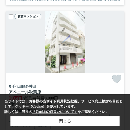
賃貸マンション
千代田区外神田
アベニール秋葉原
10
万円
管理/共益費8,000円
当サイトでは、お客様の当サイト利用状況把握、サービス向上検討を目的と
4階 / 23.87㎡ / 1K /築14年
して、クッキー（Cookie）を使用しています。
山手線「御徒町」駅 徒歩8分
詳しくは、当社の
「Cookieの取扱いについて」
をご確認ください。
バス・トイレ別
室内洗濯機置場
エアコン
バルコニー
閉じる
フローリング
電気有