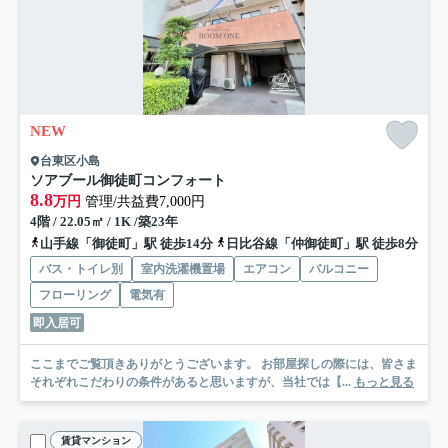
NEW
台東区小島
ソアブール御徒町コンフォート
8.8
万円
管理/共益費7,000円
4階 / 22.05㎡ / 1K /築23年
山手線「御徒町」駅 徒歩14分
日比谷線「仲御徒町」駅 徒歩8分
バス・トイレ別
室内洗濯機置場
エアコン
バルコニー
フローリング
電気有
即入居可
ここまでご覧頂きありがとうございます。 お部屋探しの際には、皆さま
それぞれこだわりの条件があると思いますが、当社では【...
もっと見る
賃貸マンション