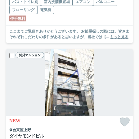
バス・トイレ別
室内洗濯機置場
エアコン
バルコニー
フローリング
電気有
仲手無料
ここまでご覧頂きありがとうございます。 お部屋探しの際には、皆さま
それぞれこだわりの条件があると思いますが、当社では【...
もっと見る
賃貸マンション
NEW
台東区上野
ダイヤモンドビル