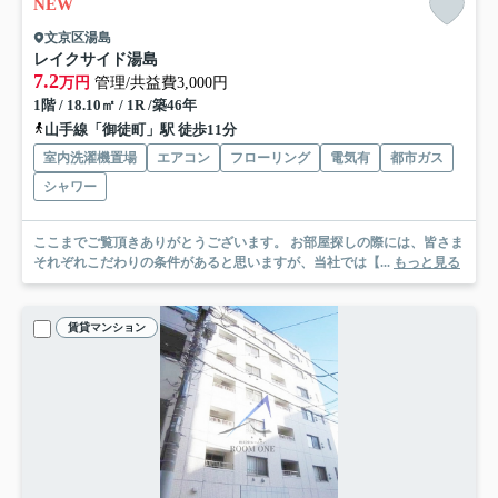
NEW
文京区湯島
レイクサイド湯島
7.2
万円
管理/共益費3,000円
1階 / 18.10㎡ / 1R /築46年
山手線「御徒町」駅 徒歩11分
室内洗濯機置場
エアコン
フローリング
電気有
都市ガス
シャワー
ここまでご覧頂きありがとうございます。 お部屋探しの際には、皆さま
それぞれこだわりの条件があると思いますが、当社では【...
もっと見る
賃貸マンション