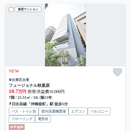
賃貸マンション
NEW
台東区台東
フュージョナル秋葉原
10.7
万円
管理/共益費10,000円
7階 / 25.55㎡ / 1K /築15年
日比谷線「仲御徒町」駅 徒歩5分
バス・トイレ別
室内洗濯機置場
エアコン
バルコニー
フローリング
電気有
仲手無料