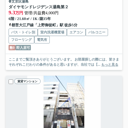
文京区湯島
ダイヤモンドレジデンス湯島第２
9.3
万円
管理/共益費4,000円
6階 / 21.60㎡ / 1K /築35年
都営大江戸線「上野御徒町」駅 徒歩5分
バス・トイレ別
室内洗濯機置場
エアコン
バルコニー
フローリング
電気有
敷0
即入居可
ここまでご覧頂きありがとうございます。 お部屋探しの際には、皆さま
それぞれこだわりの条件があると思いますが、当社では【...
もっと見る
賃貸マンション