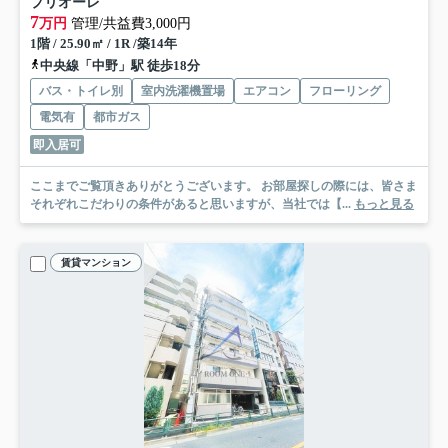
プリオーレ
7
万円
管理/共益費3,000円
1階 / 25.90㎡ / 1R /築14年
中央線「中野」駅 徒歩18分
バス・トイレ別
室内洗濯機置場
エアコン
フローリング
電気有
都市ガス
即入居可
ここまでご覧頂きありがとうございます。 お部屋探しの際には、皆さま
それぞれこだわりの条件があると思いますが、当社では【...
もっと見る
賃貸マンション