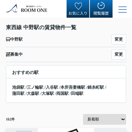
お気に入り
閲覧履歴
東西線 中野駅の賃貸物件一覧
変更
中野駅
変更
募集中
おすすめの駅
池袋駅
/
三ノ輪駅
/
入谷駅
/
本所吾妻橋駅
/
錦糸町駅
/
蒲田駅
/
大森駅
/
大塚駅
/
両国駅
/
田端駅
162
件