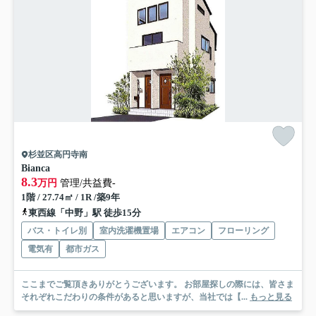
杉並区高円寺南
Bianca
8.3
万円
管理/共益費-
1階 / 27.74㎡ / 1R /築9年
東西線「中野」駅 徒歩15分
バス・トイレ別
室内洗濯機置場
エアコン
フローリング
電気有
都市ガス
ここまでご覧頂きありがとうございます。 お部屋探しの際には、皆さま
それぞれこだわりの条件があると思いますが、当社では【...
もっと見る