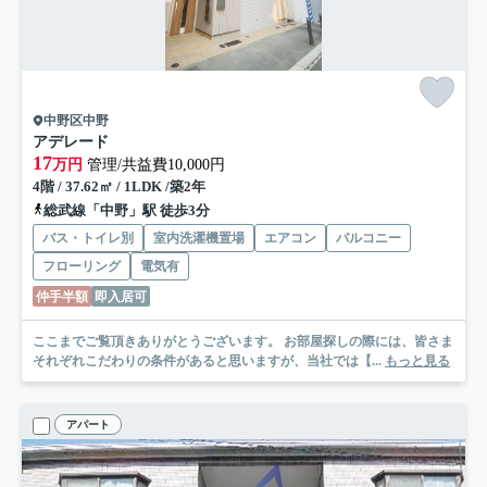
中野区中野
アデレード
17
万円
管理/共益費10,000円
4階 / 37.62㎡ / 1LDK /築2年
総武線「中野」駅 徒歩3分
バス・トイレ別
室内洗濯機置場
エアコン
バルコニー
フローリング
電気有
仲手半額
即入居可
ここまでご覧頂きありがとうございます。 お部屋探しの際には、皆さま
それぞれこだわりの条件があると思いますが、当社では【...
もっと見る
アパート