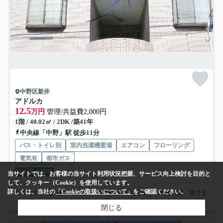
中野区新井
アドルカ
12.5
万円
管理/共益費2,000円
1階 / 40.02㎡ / 2DK /築41年
中央線「中野」駅 徒歩11分
バス・トイレ別
室内洗濯機置場
エアコン
フローリング
電気有
都市ガス
礼0
即入居可
当サイトでは、お客様の当サイト利用状況把握、サービス向上検討を目的と
して、クッキー（Cookie）を使用しています。
詳しくは、当社の
「Cookieの取扱いについて」
をご確認ください。
ここまでご覧頂きありがとうございます。 お部屋探しの際には、皆さま
それぞれこだわりの条件があると思いますが、当社では【...
もっと見る
閉じる