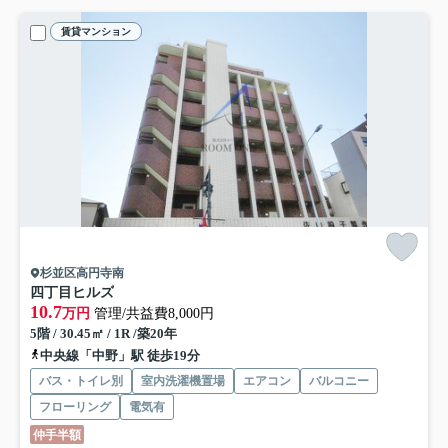
賃貸マンション
杉並区高円寺南
四丁目ヒルズ
10.7
万円
管理/共益費8,000円
5階 / 30.45㎡ / 1R /築20年
中央線「中野」駅 徒歩19分
バス・トイレ別
室内洗濯機置場
エアコン
バルコニー
フローリング
電気有
仲手半額