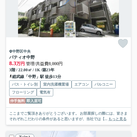
中野区中央
パティオ中野
8.3
万円
管理/共益費8,000円
3階 / 22.00㎡ / 1K /築23年
総武線「中野」駅 徒歩13分
バス・トイレ別
室内洗濯機置場
エアコン
バルコニー
フローリング
電気有
仲手無料
即入居可
ここまでご覧頂きありがとうございます。 お部屋探しの際には、皆さま
それぞれこだわりの条件があると思いますが、当社では【...
もっと見る
アパート