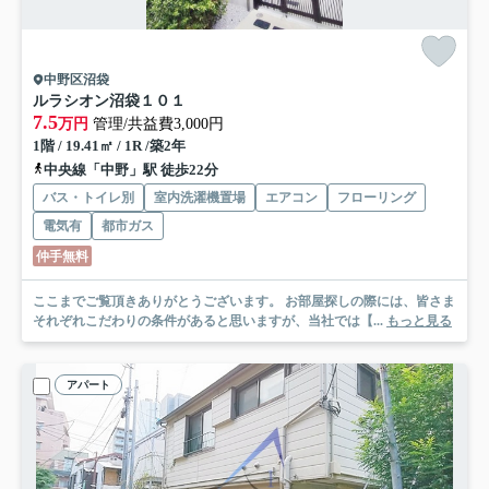
中野区沼袋
ルラシオン沼袋１０１
7.5
万円
管理/共益費3,000円
1階 / 19.41㎡ / 1R /築2年
中央線「中野」駅 徒歩22分
バス・トイレ別
室内洗濯機置場
エアコン
フローリング
電気有
都市ガス
仲手無料
ここまでご覧頂きありがとうございます。 お部屋探しの際には、皆さま
それぞれこだわりの条件があると思いますが、当社では【...
もっと見る
アパート