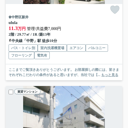
中野区新井
ulula
11.3
万円
管理/共益費7,000円
2階 / 29.77㎡ / 1R /築13年
中央線「中野」駅 徒歩10分
バス・トイレ別
室内洗濯機置場
エアコン
バルコニー
フローリング
電気有
ここまでご覧頂きありがとうございます。 お部屋探しの際には、皆さま
それぞれこだわりの条件があると思いますが、当社では【...
もっと見る
賃貸マンション