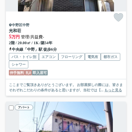
中野区中野
光和荘
5
万円
管理/共益費-
2階 / 20.00㎡ / 1K /築54年
中央線「中野」駅 徒歩6分
バス・トイレ別
エアコン
フローリング
電気有
都市ガス
シャワー
仲手無料
礼0
即入居可
ここまでご覧頂きありがとうございます。 お部屋探しの際には、皆さま
それぞれこだわりの条件があると思いますが、当社では【...
もっと見る
アパート