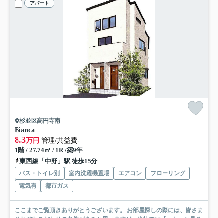
アパート
杉並区高円寺南
Bianca
8.3
万円
管理/共益費-
1階 / 27.74㎡ / 1R /築9年
東西線「中野」駅 徒歩15分
バス・トイレ別
室内洗濯機置場
エアコン
フローリング
電気有
都市ガス
ここまでご覧頂きありがとうございます。 お部屋探しの際には、皆さま