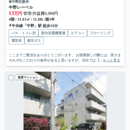
中野区新井
中野レーベル
13
万円
管理/共益費6,000円
4階 / 31.03㎡ / 1LDK /築3年
中央線「中野」駅 徒歩10分
バス・トイレ別
室内洗濯機置場
エアコン
フローリング
電気有
都市ガス
ここまでご覧頂きありがとうございます。 お部屋探しの際には、皆さま
それぞれこだわりの条件があると思いますが、当社では【...
もっと見る
賃貸マンション