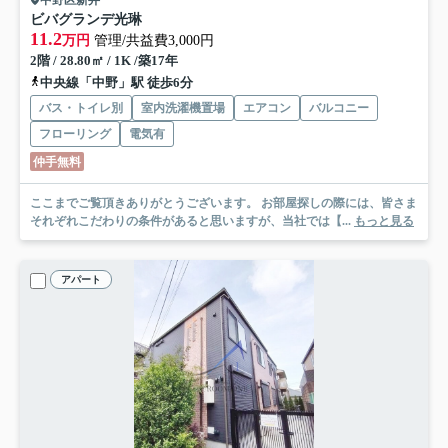
ビバグランデ光琳
11.2
万円
管理/共益費3,000円
2階 / 28.80㎡ / 1K /築17年
中央線「中野」駅 徒歩6分
バス・トイレ別
室内洗濯機置場
エアコン
バルコニー
フローリング
電気有
仲手無料
ここまでご覧頂きありがとうございます。 お部屋探しの際には、皆さま
それぞれこだわりの条件があると思いますが、当社では【...
もっと見る
アパート