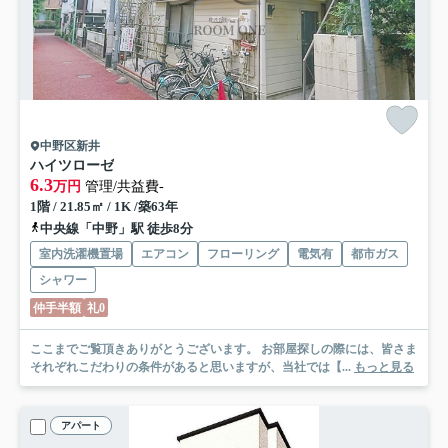
中野区新井
ハイツローゼ
6.3
万円
管理/共益費-
1階 / 21.85㎡ / 1K /築63年
中央線「中野」駅 徒歩8分
室内洗濯機置場
エアコン
フローリング
電気有
都市ガス
シャワー
仲手半額
礼0
ここまでご覧頂きありがとうございます。 お部屋探しの際には、皆さま
それぞれこだわりの条件があると思いますが、当社では【...
もっと見る
アパート