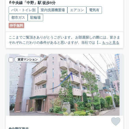
中央線「中野」駅 徒歩9分
バス・トイレ別
室内洗濯機置場
エアコン
電気有
都市ガス
駐輪場
仲手無料
ここまでご覧頂きありがとうございます。 お部屋探しの際には、皆さま
それぞれこだわりの条件があると思いますが、当社では【...
もっと見る
賃貸マンション
中野区新井