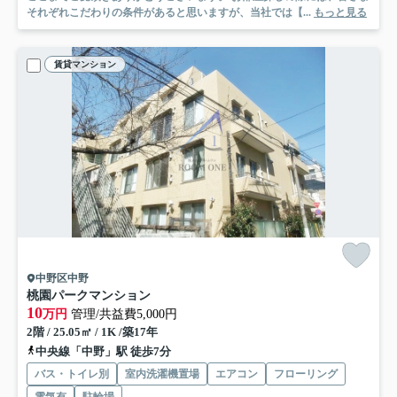
それぞれこだわりの条件があると思いますが、当社では【...
もっと見る
賃貸マンション
中野区中野
桃園パークマンション
10
万円
管理/共益費5,000円
2階 / 25.05㎡ / 1K /築17年
中央線「中野」駅 徒歩7分
バス・トイレ別
室内洗濯機置場
エアコン
フローリング