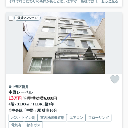
それぞれこだわりの条件があると思いますが、当社では【...
もっと見る
賃貸マンション
中野区新井
中野レーベル
13
万円
管理/共益費6,000円
4階 / 31.03㎡ / 1LDK /築3年
中央線「中野」駅 徒歩10分
バス・トイレ別
室内洗濯機置場
エアコン
フローリング
電気有
都市ガス