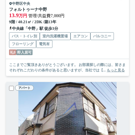
中野区中央
フォルトゥーナ中野
13.9
万円
管理/共益費7,000円
9階 / 40.21㎡ / 2DK /築13年
中央線「中野」駅 徒歩3分
バス・トイレ別
室内洗濯機置場
エアコン
バルコニー
フローリング
電気有
礼0
即入居可
ここまでご覧頂きありがとうございます。 お部屋探しの際には、皆さま
それぞれこだわりの条件があると思いますが、当社では【...
もっと見る
アパート