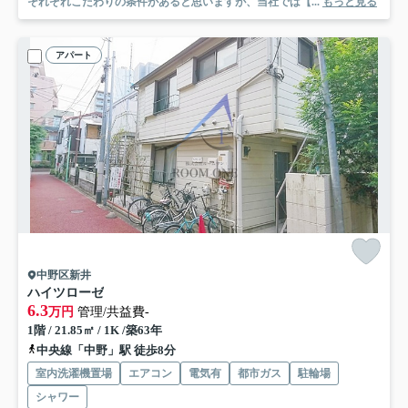
それぞれこだわりの条件があると思いますが、当社では【...
もっと見る
アパート
中野区新井
ハイツローゼ
6.3
万円
管理/共益費-
1階 / 21.85㎡ / 1K /築63年
中央線「中野」駅 徒歩8分
室内洗濯機置場
エアコン
電気有
都市ガス
駐輪場
シャワー