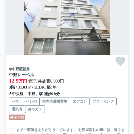
中野区新井
中野レーベル
12.9
万円
管理/共益費6,000円
3階 / 31.03㎡ / 1LDK /築3年
中央線「中野」駅 徒歩10分
バス・トイレ別
室内洗濯機置場
エアコン
フローリング
電気有
都市ガス
仲手半額
ここまでご覧頂きありがとうございます。 お部屋探しの際には、皆さま