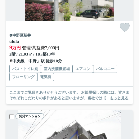
中野区新井
ulula
9
万円
管理/共益費7,000円
2階 / 21.03㎡ / 1R /築13年
中央線「中野」駅 徒歩10分
バス・トイレ別
室内洗濯機置場
エアコン
バルコニー
フローリング
電気有
ここまでご覧頂きありがとうございます。 お部屋探しの際には、皆さま
それぞれこだわりの条件があると思いますが、当社では【...
もっと見る
賃貸マンション