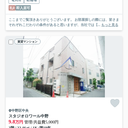
電気有
駐輪場
礼0
即入居可
ここまでご覧頂きありがとうございます。 お部屋探しの際には、皆さま
それぞれこだわりの条件があると思いますが、当社では【...
もっと見る
賃貸マンション
中野区中央
スタジオロワール中野
9.8
万円
管理/共益費5,000円
2階 / 22.46㎡ / 1K /築19年