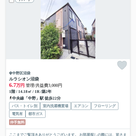
中野区沼袋
ルラシオン沼袋
6.7
万円
管理/共益費3,000円
1階 / 14.18㎡ / 1R /築2年
中央線「中野」駅 徒歩22分
バス・トイレ別
室内洗濯機置場
エアコン
フローリング
電気有
都市ガス
仲手無料
ここまでご覧頂きありがとうございます。 お部屋探しの際には、皆さま