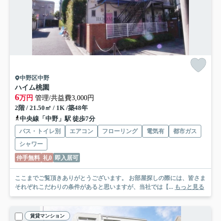
中野区中野
ハイム桃園
6
万円
管理/共益費3,000円
2階 / 21.50㎡ / 1K /築48年
中央線「中野」駅 徒歩7分
バス・トイレ別
エアコン
フローリング
電気有
都市ガス
シャワー
仲手無料
礼0
即入居可
ここまでご覧頂きありがとうございます。 お部屋探しの際には、皆さま
それぞれこだわりの条件があると思いますが、当社では【...
もっと見る
賃貸マンション