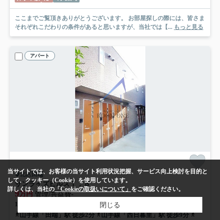
ここまでご覧頂きありがとうございます。 お部屋探しの際には、皆さま
それぞれこだわりの条件があると思いますが、当社では【...
もっと見る
アパート
当サイトでは、お客様の当サイト利用状況把握、サービス向上検討を目的と
北区田端
して、クッキー（Cookie）を使用しています。
サンライズヒルズＴ．Ｂ
詳しくは、当社の
「Cookieの取扱いについて」
をご確認ください。
9
万円
管理/共益費-
1階 / 24.58㎡ / 1K /築14年
閉じる
山手線「田端」駅 徒歩2分
山手線「西日暮里」駅 徒歩9分
山手線「