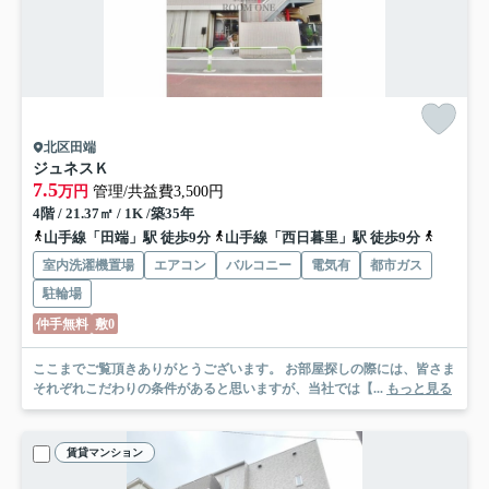
北区田端
ジュネスＫ
7.5
万円
管理/共益費3,500円
4階 / 21.37㎡ / 1K /築35年
山手線「田端」駅 徒歩9分
山手線「西日暮里」駅 徒歩9分
千代田線
室内洗濯機置場
エアコン
バルコニー
電気有
都市ガス
駐輪場
仲手無料
敷0
ここまでご覧頂きありがとうございます。 お部屋探しの際には、皆さま
それぞれこだわりの条件があると思いますが、当社では【...
もっと見る
賃貸マンション