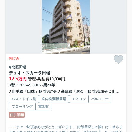
NEW
北区田端
デュオ・スカーラ田端
12.5
万円
管理/共益費10,000円
3階 / 39.95㎡ / 2DK /築23年
山手線「田端」駅 徒歩7分
高崎線「尾久」駅 徒歩26分
山手線「駒込」駅 徒歩14分
バス・トイレ別
室内洗濯機置場
エアコン
バルコニー
フローリング
電気有
仲手半額
ここまでご覧頂きありがとうございます。 お部屋探しの際には、皆さま