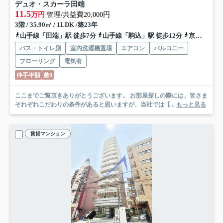
デュオ・スカーラ田端
11.5
万円
管理/共益費20,000円
3階 / 35.90㎡ / 1LDK /築23年
山手線「田端」駅 徒歩7分
山手線「駒込」駅 徒歩12分
京浜東北線「上中里」駅 徒歩16分
バス・トイレ別
室内洗濯機置場
エアコン
バルコニー
フローリング
電気有
仲手半額
敷0
ここまでご覧頂きありがとうございます。 お部屋探しの際には、皆さま
それぞれこだわりの条件があると思いますが、当社では【...
もっと見る
賃貸マンション