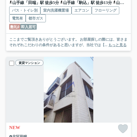
山手線「田端」駅 徒歩5分
山手線「駒込」駅 徒歩13分
山手線「西日暮里」駅 徒歩17分
バス・トイレ別
室内洗濯機置場
エアコン
フローリング
電気有
都市ガス
敷礼0
即入居可
ここまでご覧頂きありがとうございます。 お部屋探しの際には、皆さま
それぞれこだわりの条件があると思いますが、当社では【...
もっと見る
賃貸マンション
NEW
北区田端