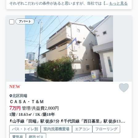
それぞれこだわりの条件があると思いますが、当社では【...
もっと見る
アパート
NEW
北区田端
ＣＡＳＡ・Ｔ＆Ｍ
7
万円
管理/共益費2,000円
1階 / 18.63㎡ / 1K /築18年
山手線「田端」駅 徒歩7分
千代田線「西日暮里」駅 徒歩13分
南北
バス・トイレ別
室内洗濯機置場
エアコン
フローリング
電気有
都市ガス