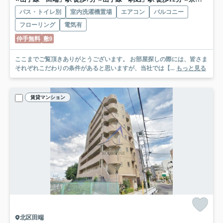
バス・トイレ別
室内洗濯機置場
エアコン
バルコニー
フローリング
電気有
仲手無料
敷0
ここまでご覧頂きありがとうございます。 お部屋探しの際には、皆さま
それぞれこだわりの条件があると思いますが、当社では【...
もっと見る
賃貸マンション
北区田端