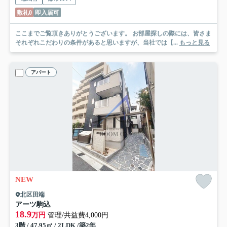
敷礼0
即入居可
ここまでご覧頂きありがとうございます。 お部屋探しの際には、皆さま
それぞれこだわりの条件があると思いますが、当社では【...
もっと見る
アパート
NEW
北区田端
アーツ駒込
18.9
万円
管理/共益費4,000円
3階 / 47.95㎡ / 2LDK /築2年