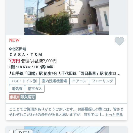
NEW
北区田端
ＣＡＳＡ・Ｔ＆Ｍ
7
万円
管理/共益費2,000円
1階 / 18.63㎡ / 1K /築18年
山手線「田端」駅 徒歩7分
千代田線「西日暮里」駅 徒歩13分
南北
バス・トイレ別
室内洗濯機置場
エアコン
フローリング
電気有
都市ガス
敷礼0
即入居可
ここまでご覧頂きありがとうございます。 お部屋探しの際には、皆さま
それぞれこだわりの条件があると思いますが、当社では【...
もっと見る
アパート