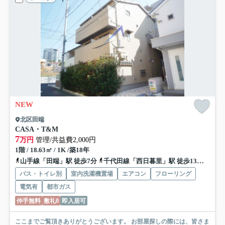
NEW
北区田端
CASA・T&M
7
万円
管理/共益費2,000円
1階 / 18.63㎡ / 1K /築18年
山手線「田端」駅 徒歩7分
千代田線「西日暮里」駅 徒歩13分
南北
バス・トイレ別
室内洗濯機置場
エアコン
フローリング
電気有
都市ガス
仲手無料
敷礼0
即入居可
ここまでご覧頂きありがとうございます。 お部屋探しの際には、皆さま