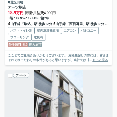
北区田端
アーツ駒込
18.9
万円
管理/共益費4,000円
3階 / 47.95㎡ / 2LDK /築2年
山手線「駒込」駅 徒歩12分
山手線「西日暮里」駅 徒歩17分
南北線
バス・トイレ別
室内洗濯機置場
エアコン
バルコニー
フローリング
電気有
仲手無料
礼0
即入居可
ここまでご覧頂きありがとうございます。 お部屋探しの際には、皆さま
それぞれこだわりの条件があると思いますが、当社では【...
もっと見る
アパート