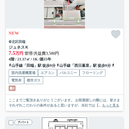
NEW
北区田端
ジュネスＫ
7.5
万円
管理/共益費3,500円
4階 / 21.37㎡ / 1K /築35年
山手線「田端」駅 徒歩9分
山手線「西日暮里」駅 徒歩9分
千代田線
室内洗濯機置場
エアコン
バルコニー
フローリング
電気有
都市ガス
敷0
ここまでご覧頂きありがとうございます。 お部屋探しの際には、皆さま
それぞれこだわりの条件があると思いますが、当社では【...
もっと見る
アパート