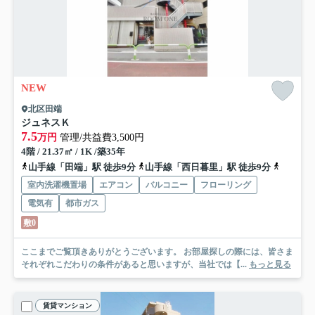
NEW
北区田端
ジュネスＫ
7.5
万円
管理/共益費3,500円
4階 / 21.37㎡ / 1K /築35年
山手線「田端」駅 徒歩9分
山手線「西日暮里」駅 徒歩9分
千代田線
室内洗濯機置場
エアコン
バルコニー
フローリング
電気有
都市ガス
敷0
ここまでご覧頂きありがとうございます。 お部屋探しの際には、皆さま
それぞれこだわりの条件があると思いますが、当社では【...
もっと見る
賃貸マンション