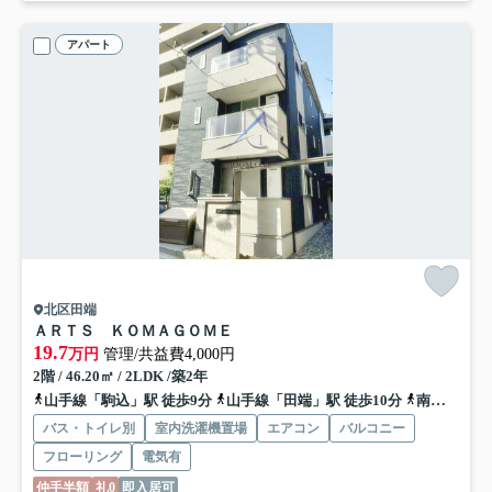
アパート
北区田端
ＡＲＴＳ ＫＯＭＡＧＯＭＥ
19.7
万円
管理/共益費4,000円
2階 / 46.20㎡ / 2LDK /築2年
山手線「駒込」駅 徒歩9分
山手線「田端」駅 徒歩10分
南北線「本駒込」駅 徒歩15分
バス・トイレ別
室内洗濯機置場
エアコン
バルコニー
フローリング
電気有
仲手半額
礼0
即入居可