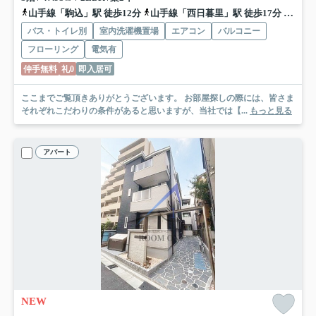
山手線「駒込」駅 徒歩12分
山手線「西日暮里」駅 徒歩17分
南北線
バス・トイレ別
室内洗濯機置場
エアコン
バルコニー
フローリング
電気有
仲手無料
礼0
即入居可
ここまでご覧頂きありがとうございます。 お部屋探しの際には、皆さま
それぞれこだわりの条件があると思いますが、当社では【...
もっと見る
アパート
NEW