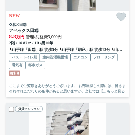
NEW
北区田端
アペックス田端
8.8
万円
管理/共益費3,000円
2階 / 16.87㎡ / 1R /築10年
山手線「田端」駅 徒歩5分
山手線「駒込」駅 徒歩13分
山手線「西日暮里」駅 徒歩17分
バス・トイレ別
室内洗濯機置場
エアコン
フローリング
電気有
都市ガス
敷礼0
ここまでご覧頂きありがとうございます。 お部屋探しの際には、皆さま
それぞれこだわりの条件があると思いますが、当社では【...
もっと見る
賃貸マンション