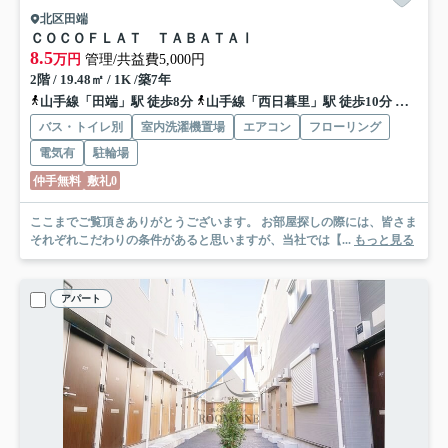
北区田端
ＣＯＣＯＦＬＡＴ ＴＡＢＡＴＡⅠ
8.5
万円
管理/共益費5,000円
2階 / 19.48㎡ / 1K /築7年
山手線「田端」駅 徒歩8分
山手線「西日暮里」駅 徒歩10分
千代田
バス・トイレ別
室内洗濯機置場
エアコン
フローリング
電気有
駐輪場
仲手無料
敷礼0
ここまでご覧頂きありがとうございます。 お部屋探しの際には、皆さま
それぞれこだわりの条件があると思いますが、当社では【...
もっと見る
アパート