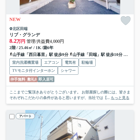
NEW
北区田端
リブ・グランデ
8.2
万円
管理/共益費4,000円
2階 / 25.46㎡ / 1K /築6年
山手線「西日暮里」駅 徒歩9分
山手線「田端」駅 徒歩10分
千代田
室内洗濯機置場
エアコン
電気有
駐輪場
TVモニタ付インターホン
シャワー
仲手無料
敷礼0
即入居可
ここまでご覧頂きありがとうございます。 お部屋探しの際には、皆さま
それぞれこだわりの条件があると思いますが、当社では【...
もっと見る
アパート