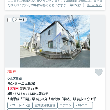
ここまでご覧頂きありがとうございます。 お部屋探しの際には、皆さま
それぞれこだわりの条件があると思いますが、当社では【...
もっと見る
アパート
NEW
北区田端
モンターニュ田端
10
万円
管理/共益費-
2階 / 37.05㎡ / 1LDK /築13年
山手線「田端」駅 徒歩8分
南北線「駒込」駅 徒歩11分
千代田線「西日暮里」駅 徒歩12分
バス・トイレ別
室内洗濯機置場
エアコン
バルコニー