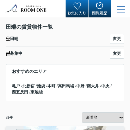
お気に入り
閲覧履歴
田端の賃貸物件一覧
変更
田端
変更
募集中
おすすめのエリア
亀戸
/
北新宿
/
池袋
/
本町
/
高田馬場
/
中野
/
南大井
/
中央
/
西五反田
/
東池袋
33
件