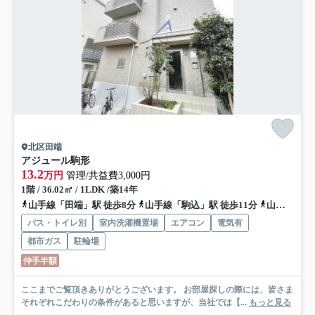
北区田端
アジュール駒形
13.2
万円
管理/共益費3,000円
1階 / 36.02㎡ / 1LDK /築14年
山手線「田端」駅 徒歩8分
山手線「駒込」駅 徒歩11分
山手線「西日暮里」駅 徒歩15分
バス・トイレ別
室内洗濯機置場
エアコン
電気有
都市ガス
駐輪場
仲手半額
ここまでご覧頂きありがとうございます。 お部屋探しの際には、皆さま
それぞれこだわりの条件があると思いますが、当社では【...
もっと見る