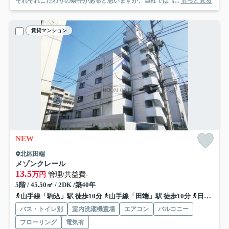
それぞれこだわりの条件があると思いますが、当社では【...
もっと見る
賃貸マンション
NEW
北区田端
メゾンクレール
13.5
万円
管理/共益費-
5階 / 45.50㎡ / 2DK /築40年
山手線「駒込」駅 徒歩10分
山手線「田端」駅 徒歩10分
日暮里舎人ライナー「西日暮里」駅 徒歩16分
バス・トイレ別
室内洗濯機置場
エアコン
バルコニー
フローリング
電気有