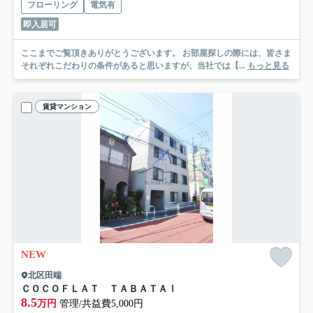
フローリング
電気有
即入居可
ここまでご覧頂きありがとうございます。 お部屋探しの際には、皆さま
それぞれこだわりの条件があると思いますが、当社では【...
もっと見る
賃貸マンション
NEW
北区田端
ＣＯＣＯＦＬＡＴ ＴＡＢＡＴＡⅠ
8.5
万円
管理/共益費5,000円