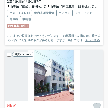
2階 / 19.48㎡ / 1K /築7年
山手線「田端」駅 徒歩8分
山手線「西日暮里」駅 徒歩10分
千代田
バス・トイレ別
室内洗濯機置場
エアコン
フローリング
電気有
駐輪場
仲手無料
敷礼0
ここまでご覧頂きありがとうございます。 お部屋探しの際には、皆さま
それぞれこだわりの条件があると思いますが、当社では【...
もっと見る
賃貸マンション
NEW