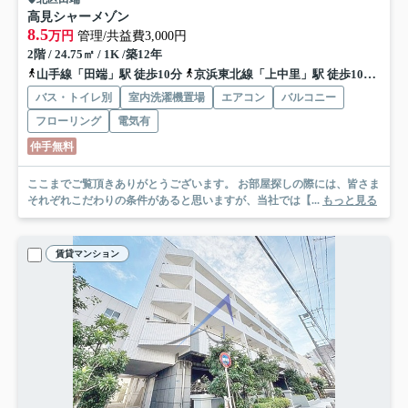
高見シャーメゾン
8.5
万円
管理/共益費3,000円
2階 / 24.75㎡ / 1K /築12年
山手線「田端」駅 徒歩10分
京浜東北線「上中里」駅 徒歩10分
山手
バス・トイレ別
室内洗濯機置場
エアコン
バルコニー
フローリング
電気有
仲手無料
ここまでご覧頂きありがとうございます。 お部屋探しの際には、皆さま
それぞれこだわりの条件があると思いますが、当社では【...
もっと見る
賃貸マンション