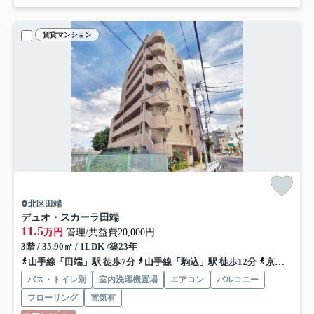
賃貸マンション
北区田端
デュオ・スカーラ田端
11.5
万円
管理/共益費20,000円
3階 / 35.90㎡ / 1LDK /築23年
山手線「田端」駅 徒歩7分
山手線「駒込」駅 徒歩12分
京浜東北線「上中里」駅 徒歩16分
バス・トイレ別
室内洗濯機置場
エアコン
バルコニー
フローリング
電気有