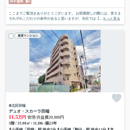
仲手無料
敷0
ここまでご覧頂きありがとうございます。 お部屋探しの際には、皆さま
それぞれこだわりの条件があると思いますが、当社では【...
もっと見る
賃貸マンション
北区田端
デュオ・スカーラ田端
11.5
万円
管理/共益費20,000円
3階 / 35.90㎡ / 1LDK /築23年
山手線「田端」駅 徒歩7分
山手線「駒込」駅 徒歩12分
京浜東北線「上中里」駅 徒歩16分