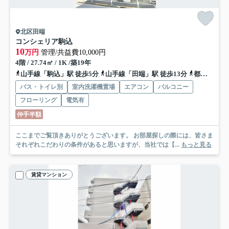
北区田端
コンシェリア駒込
10
万円
管理/共益費10,000円
4階 / 27.74㎡ / 1K /築19年
山手線「駒込」駅 徒歩5分
山手線「田端」駅 徒歩13分
都営三田線「千石」駅 徒歩17分
バス・トイレ別
室内洗濯機置場
エアコン
バルコニー
フローリング
電気有
仲手半額
ここまでご覧頂きありがとうございます。 お部屋探しの際には、皆さま
それぞれこだわりの条件があると思いますが、当社では【...
もっと見る
賃貸マンション