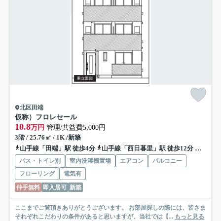
北区田端
仮称）フロレセール
10.8
万円
管理/共益費5,000円
3階 / 25.76㎡ / 1K /新築
山手線「田端」駅 徒歩4分
山手線「西日暮里」駅 徒歩12分
日暮里
バス・トイレ別
室内洗濯機置場
エアコン
バルコニー
フローリング
電気有
仲手無料
即入居可
新築
ここまでご覧頂きありがとうございます。 お部屋探しの際には、皆さま
それぞれこだわりの条件があると思いますが、当社では【...
もっと見る