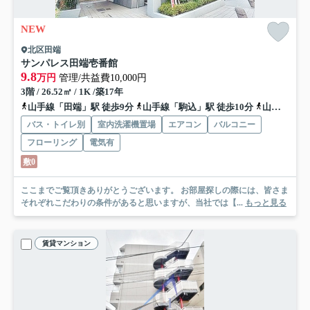
NEW
北区田端
サンパレス田端壱番館
9.8
万円
管理/共益費10,000円
3階 / 26.52㎡ / 1K /築17年
山手線「田端」駅 徒歩9分
山手線「駒込」駅 徒歩10分
山手線「西日暮里」駅 徒歩17分
バス・トイレ別
室内洗濯機置場
エアコン
バルコニー
フローリング
電気有
敷0
ここまでご覧頂きありがとうございます。 お部屋探しの際には、皆さま
それぞれこだわりの条件があると思いますが、当社では【...
もっと見る
賃貸マンション