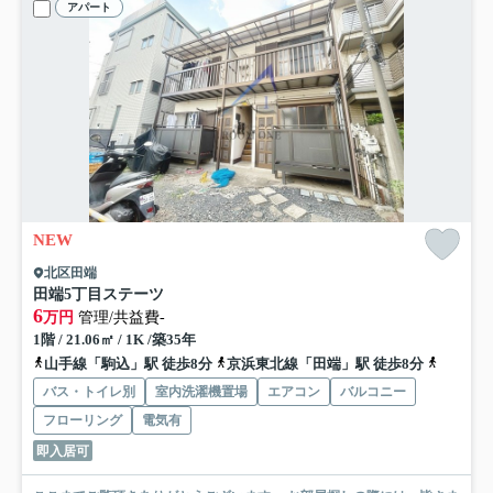
アパート
NEW
北区田端
田端5丁目ステーツ
6
万円
管理/共益費-
1階 / 21.06㎡ / 1K /築35年
山手線「駒込」駅 徒歩8分
京浜東北線「田端」駅 徒歩8分
千代田線
バス・トイレ別
室内洗濯機置場
エアコン
バルコニー
フローリング
電気有
即入居可