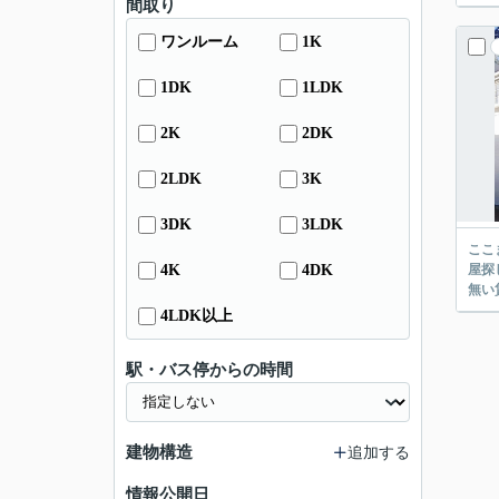
間取り
ワンルーム
1K
1DK
1LDK
2K
2DK
2LDK
3K
3DK
3LDK
ここまでご覧頂き
4K
4DK
屋探し
4LDK以上
駅・バス停からの時間
建物構造
追加する
情報公開日