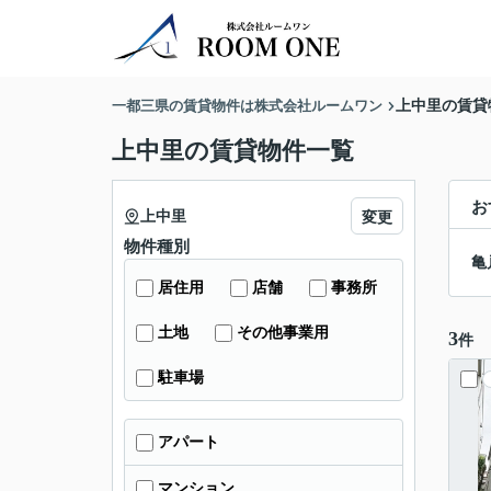
一都三県の賃貸物件は株式会社ルームワン
上中里の賃貸
上中里の賃貸物件一覧
お
上中里
変更
物件種別
亀
居住用
店舗
事務所
土地
その他事業用
3
件
駐車場
アパート
マンション