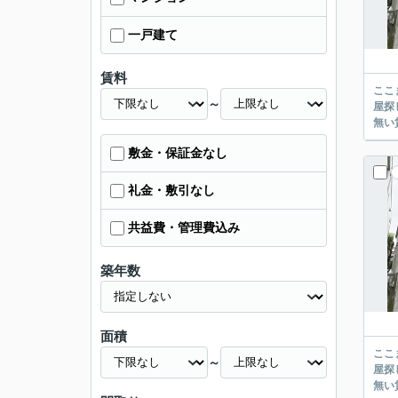
一戸建て
賃料
ここまでご覧頂き
～
屋探し
敷金・保証金なし
礼金・敷引なし
共益費・管理費込み
築年数
面積
ここまでご覧頂き
～
屋探し