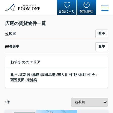
お気に入り
閲覧履歴
広尾の賃貸物件一覧
変更
広尾
変更
募集中
おすすめのエリア
亀戸
/
北新宿
/
池袋
/
高田馬場
/
南大井
/
中野
/
本町
/
中央
/
西五反田
/
東池袋
1
件