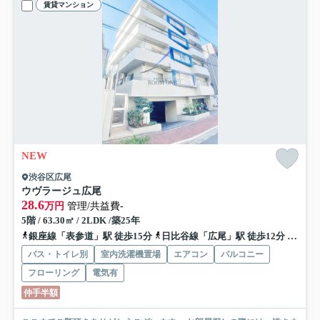
賃貸マンション
NEW
渋谷区広尾
ウヴラージュ広尾
28.6
万円
管理/共益費-
5階 / 63.30㎡ / 2LDK /築25年
銀座線「表参道」駅 徒歩15分
日比谷線「広尾」駅 徒歩12分
山手線
バス・トイレ別
室内洗濯機置場
エアコン
バルコニー
フローリング
電気有
仲手半額