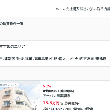
ホーム
会社概要
弊社の強み
沿革
店
の賃貸物件一覧
すすめのエリア
戸
/
北新宿
/
池袋
/
本町
/
高田馬場
/
中野
/
南大井
/
中央
/
西五反田
/
東池袋
賃貸マンション
NEW
世田谷区
玉川田園調布
アーバン田園調布
15.5
万円
管理/共益費-
2階 / 41.32㎡ / 2DK /築9年 /3階建