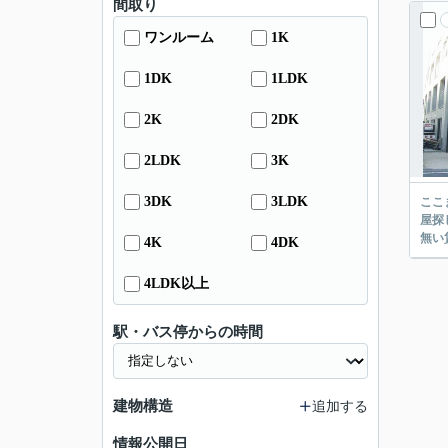
間取り
ワンルーム
1K
1DK
1LDK
2K
2DK
2LDK
3K
3DK
3LDK
ここまでご覧頂き
屋探し
4K
4DK
4LDK以上
駅・バス停からの時間
建物構造
追加する
情報公開日