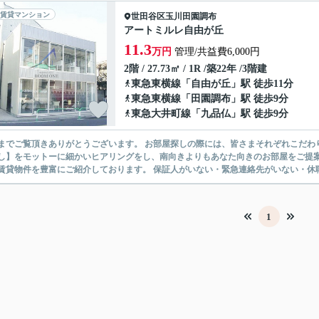
賃貸マンション
世田谷区
玉川田園調布
アートミルレ自由が丘
11.3
万円
管理/共益費6,000円
2階 / 27.73㎡ / 1R /築22年 /3階建
東急東横線
「
自由が丘
」駅 徒歩11分
東急東横線
「
田園調布
」駅 徒歩9分
東急大井町線
「
九品仏
」駅 徒歩9分
ありがとうございます。 お部屋探しの際には、皆さまそれぞれこだわりの条件があると思いますが、当社では【あなたに１番のお部
】をモットーに細かいヒアリングをし、南向きよりもあなた向きのお部屋をご提案いたします。 シングル物件からファミ
無い賃貸物件を豊富にご紹介しております。 保証人がいない・緊急連
1