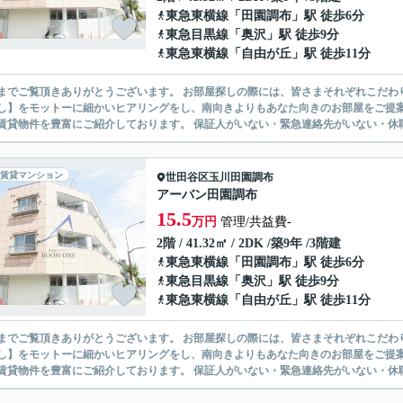
東急東横線
「
田園調布
」駅 徒歩6分
東急目黒線
「
奥沢
」駅 徒歩9分
東急東横線
「
自由が丘
」駅 徒歩11分
ありがとうございます。 お部屋探しの際には、皆さまそれぞれこだわりの条件があると思いますが、当社では【あなたに１番のお部
】をモットーに細かいヒアリングをし、南向きよりもあなた向きのお部屋をご提案いたします。 シングル物件からファミ
無い賃貸物件を豊富にご紹介しております。 保証人がいない・緊急連
賃貸マンション
世田谷区
玉川田園調布
アーバン田園調布
15.5
万円
管理/共益費-
2階 / 41.32㎡ / 2DK /築9年 /3階建
東急東横線
「
田園調布
」駅 徒歩6分
東急目黒線
「
奥沢
」駅 徒歩9分
東急東横線
「
自由が丘
」駅 徒歩11分
ありがとうございます。 お部屋探しの際には、皆さまそれぞれこだわりの条件があると思いますが、当社では【あなたに１番のお部
】をモットーに細かいヒアリングをし、南向きよりもあなた向きのお部屋をご提案いたします。 シングル物件からファミ
無い賃貸物件を豊富にご紹介しております。 保証人がいない・緊急連