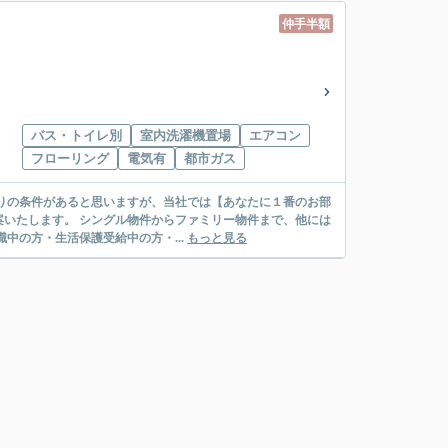
仲手半額
バス・トイレ別
室内洗濯機置場
エアコン
フローリング
電気有
都市ガス
リー物件まで、他には
絡先がいない・休職中の方・生活保護受給中の方・...
もっと見る