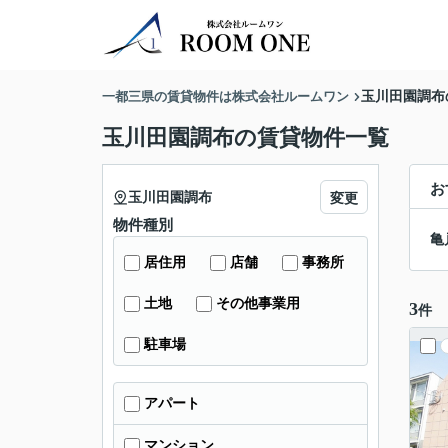
一都三県の賃貸物件は株式会社ルームワン
玉川田園調布
玉川田園調布の賃貸物件一覧
お
玉川田園調布
変更
物件種別
亀
居住用
店舗
事務所
土地
その他事業用
3
件
駐車場
アパート
マンション