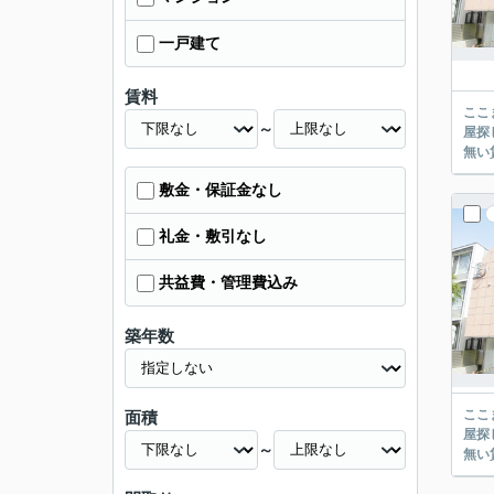
一戸建て
賃料
ここまでご覧頂き
～
屋探し
敷金・保証金なし
礼金・敷引なし
共益費・管理費込み
築年数
ここまでご覧頂き
面積
屋探し
～