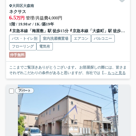
大田区大森南
ネクサス
6.5
万円
管理/共益費4,000円
1階 / 19.98㎡ / 1K /築19年
京急本線「梅屋敷」駅 徒歩15分
京急本線「大森町」駅 徒歩15分
バス・トイレ別
室内洗濯機置場
エアコン
バルコニー
フローリング
電気有
仲手無料
ここまでご覧頂きありがとうございます。 お部屋探しの際には、皆さま
それぞれこだわりの条件があると思いますが、当社では【...
もっと見る
アパート