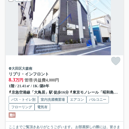
大田区大森南
リブリ・インフロント
8.3
万円
管理/共益費4,000円
1階 / 21.41㎡ / 1K /築8年
京急空港線「大鳥居」駅 徒歩16分
東京モノレール「昭和島」駅 徒歩19分
バス・トイレ別
室内洗濯機置場
エアコン
バルコニー
フローリング
電気有
敷0
ここまでご覧頂きありがとうございます。 お部屋探しの際には、皆さま