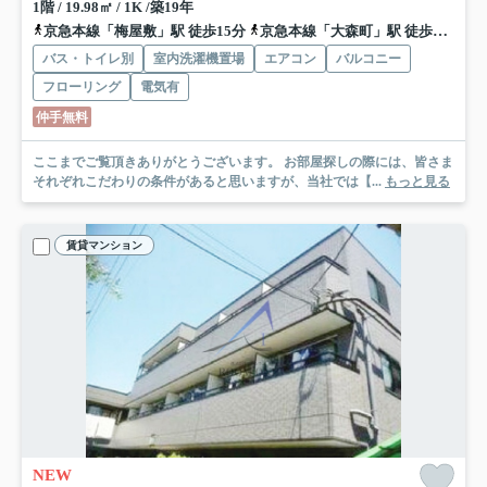
1階 / 19.98㎡ / 1K /築19年
京急本線「梅屋敷」駅 徒歩15分
京急本線「大森町」駅 徒歩15分
バス・トイレ別
室内洗濯機置場
エアコン
バルコニー
フローリング
電気有
仲手無料
ここまでご覧頂きありがとうございます。 お部屋探しの際には、皆さま
それぞれこだわりの条件があると思いますが、当社では【...
もっと見る
賃貸マンション
NEW