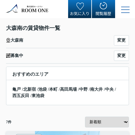
お気に入り
閲覧履歴
大森南の賃貸物件一覧
変更
大森南
変更
募集中
おすすめのエリア
亀戸
/
北新宿
/
池袋
/
本町
/
高田馬場
/
中野
/
南大井
/
中央
/
西五反田
/
東池袋
7
件