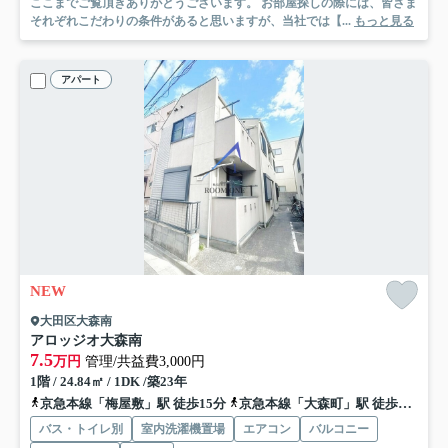
ここまでご覧頂きありがとうございます。 お部屋探しの際には、皆さま
それぞれこだわりの条件があると思いますが、当社では【...
もっと見る
アパート
NEW
大田区大森南
アロッジオ大森南
7.5
万円
管理/共益費3,000円
1階 / 24.84㎡ / 1DK /築23年
京急本線「梅屋敷」駅 徒歩15分
京急本線「大森町」駅 徒歩15分
バス・トイレ別
室内洗濯機置場
エアコン
バルコニー