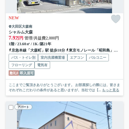
NEW
大田区大森南
シャルム大森
7.9
万円
管理/共益費2,000円
1階 / 23.60㎡ / 1K /築21年
京急本線「大森町」駅 徒歩18分
東京モノレール「昭和島」駅 徒歩6分
バス・トイレ別
室内洗濯機置場
エアコン
バルコニー
フローリング
電気有
敷礼0
即入居可
ここまでご覧頂きありがとうございます。 お部屋探しの際には、皆さま
それぞれこだわりの条件があると思いますが、当社では【...
もっと見る
アパート