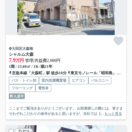
大田区大森南
シャルム大森
7.9
万円
管理/共益費2,000円
1階 / 23.60㎡ / 1K /築21年
京急本線「大森町」駅 徒歩18分
東京モノレール「昭和島」駅 徒歩6分
バス・トイレ別
室内洗濯機置場
エアコン
バルコニー
フローリング
電気有
即入居可
ここまでご覧頂きありがとうございます。 お部屋探しの際には、皆さま
それぞれこだわりの条件があると思いますが、当社では【...
もっと見る
アパート