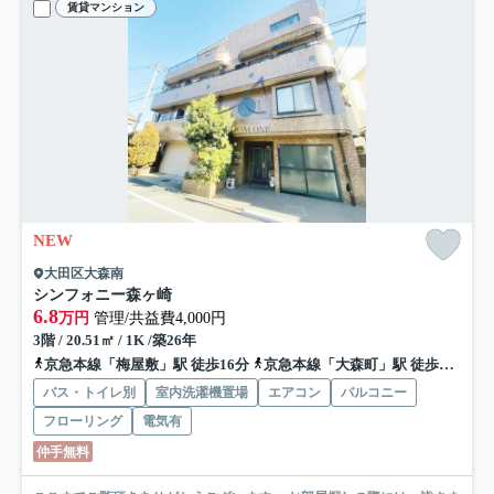
賃貸マンション
NEW
大田区大森南
シンフォニー森ヶ崎
6.8
万円
管理/共益費4,000円
3階 / 20.51㎡ / 1K /築26年
京急本線「梅屋敷」駅 徒歩16分
京急本線「大森町」駅 徒歩17分
バス・トイレ別
室内洗濯機置場
エアコン
バルコニー
フローリング
電気有
仲手無料