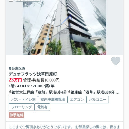
台東区寿
デュオフラッツ浅草田原町
23
万円
管理/共益費10,000円
6階 / 43.03㎡ / 2LDK /築1年
都営大江戸線「蔵前」駅 徒歩4分
銀座線「浅草」駅 徒歩6分
銀座線
バス・トイレ別
室内洗濯機置場
エアコン
バルコニー
フローリング
電気有
仲手無料
ここまでご覧頂きありがとうございます。 お部屋探しの際には、皆さま