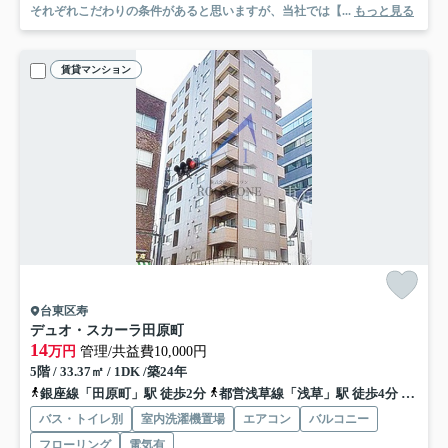
それぞれこだわりの条件があると思いますが、当社では【...
もっと見る
賃貸マンション
台東区寿
デュオ・スカーラ田原町
14
万円
管理/共益費10,000円
5階 / 33.37㎡ / 1DK /築24年
銀座線「田原町」駅 徒歩2分
都営浅草線「浅草」駅 徒歩4分
都営大
バス・トイレ別
室内洗濯機置場
エアコン
バルコニー
フローリング
電気有