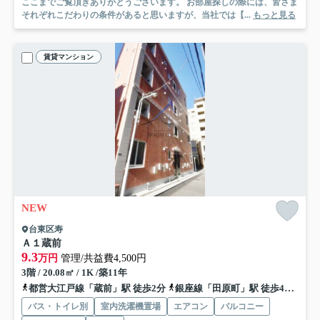
ここまでご覧頂きありがとうございます。 お部屋探しの際には、皆さま
それぞれこだわりの条件があると思いますが、当社では【...
もっと見る
賃貸マンション
NEW
台東区寿
Ａ１蔵前
9.3
万円
管理/共益費4,500円
3階 / 20.08㎡ / 1K /築11年
都営大江戸線「蔵前」駅 徒歩2分
銀座線「田原町」駅 徒歩4分
都営
バス・トイレ別
室内洗濯機置場
エアコン
バルコニー