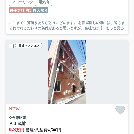
フローリング
電気有
仲手無料
敷0
即入居可
ここまでご覧頂きありがとうございます。 お部屋探しの際には、皆さま
それぞれこだわりの条件があると思いますが、当社では【...
もっと見る
賃貸マンション
NEW
台東区寿
Ａ１蔵前
9.3
万円
管理/共益費4,500円