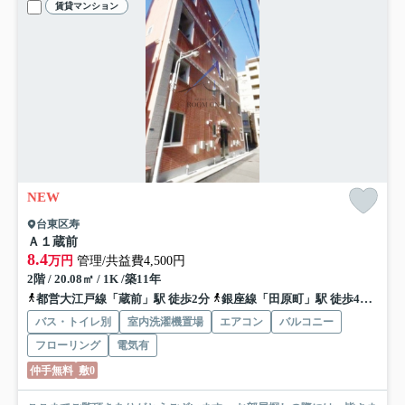
賃貸マンション
NEW
台東区寿
Ａ１蔵前
8.4
万円
管理/共益費4,500円
2階 / 20.08㎡ / 1K /築11年
都営大江戸線「蔵前」駅 徒歩2分
銀座線「田原町」駅 徒歩4分
都営
バス・トイレ別
室内洗濯機置場
エアコン
バルコニー
フローリング
電気有
仲手無料
敷0