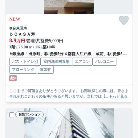
NEW
台東区寿
ｂＣＡＳＡ寿
8.9
万円
管理/共益費5,000円
3階 / 25.90㎡ / 1K /築10年
銀座線「田原町」駅 徒歩5分
都営大江戸線「蔵前」駅 徒歩5分
都営
バス・トイレ別
室内洗濯機置場
エアコン
バルコニー
フローリング
電気有
敷0
ここまでご覧頂きありがとうございます。 お部屋探しの際には、皆さま
それぞれこだわりの条件があると思いますが、当社では【...
もっと見る
賃貸マンション