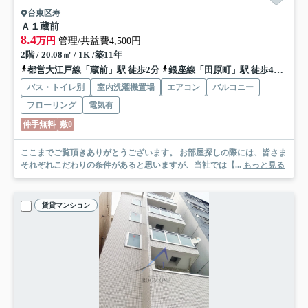
台東区寿
Ａ１蔵前
8.4
万円
管理/共益費4,500円
2階 / 20.08㎡ / 1K /築11年
都営大江戸線「蔵前」駅 徒歩2分
銀座線「田原町」駅 徒歩4分
都営
バス・トイレ別
室内洗濯機置場
エアコン
バルコニー
フローリング
電気有
仲手無料
敷0
ここまでご覧頂きありがとうございます。 お部屋探しの際には、皆さま
それぞれこだわりの条件があると思いますが、当社では【...
もっと見る
賃貸マンション