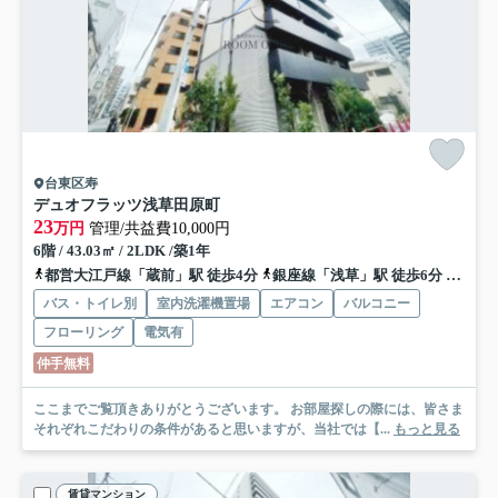
台東区寿
デュオフラッツ浅草田原町
23
万円
管理/共益費10,000円
6階 / 43.03㎡ / 2LDK /築1年
都営大江戸線「蔵前」駅 徒歩4分
銀座線「浅草」駅 徒歩6分
銀座線
バス・トイレ別
室内洗濯機置場
エアコン
バルコニー
フローリング
電気有
仲手無料
ここまでご覧頂きありがとうございます。 お部屋探しの際には、皆さま
それぞれこだわりの条件があると思いますが、当社では【...
もっと見る
賃貸マンション