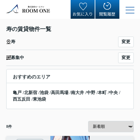
お気に入り
閲覧履歴
寿の賃貸物件一覧
変更
寿
変更
募集中
おすすめのエリア
亀戸
/
北新宿
/
池袋
/
高田馬場
/
南大井
/
中野
/
本町
/
中央
/
西五反田
/
東池袋
8
件