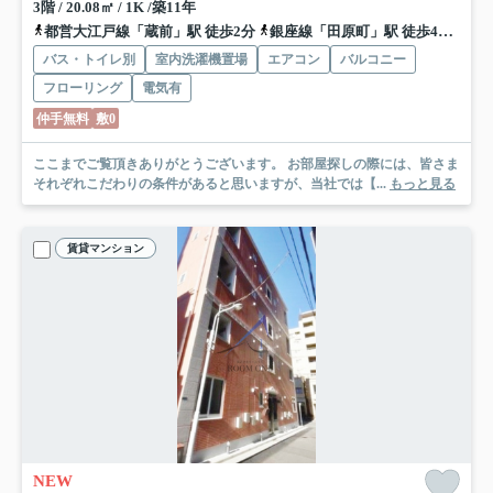
3階 / 20.08㎡ / 1K /築11年
都営大江戸線「蔵前」駅 徒歩2分
銀座線「田原町」駅 徒歩4分
都営
バス・トイレ別
室内洗濯機置場
エアコン
バルコニー
フローリング
電気有
仲手無料
敷0
ここまでご覧頂きありがとうございます。 お部屋探しの際には、皆さま
それぞれこだわりの条件があると思いますが、当社では【...
もっと見る
賃貸マンション
NEW