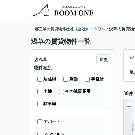
一都三県の賃貸物件は株式会社ルームワン
浅草の賃貸物
浅草の賃貸物件一覧
お
浅草
変更
物件種別
亀
居住用
店舗
事務所
土地
その他事業用
38
件
駐車場
アパート
マンション