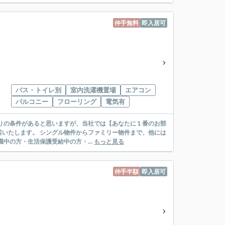
仲手無料
即入居可
バス・トイレ別
室内洗濯機置場
エアコン
バルコニー
フローリング
電気有
リー物件まで、他には
絡先がいない・休職中の方・生活保護受給中の方・...
もっと見る
仲手半額
即入居可