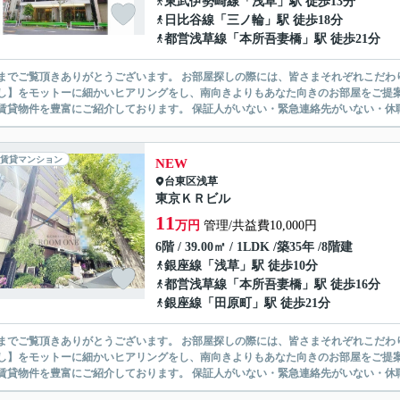
東武伊勢崎線
「
浅草
」駅 徒歩13分
日比谷線
「
三ノ輪
」駅 徒歩18分
都営浅草線
「
本所吾妻橋
」駅 徒歩21分
ありがとうございます。 お部屋探しの際には、皆さまそれぞれこだわりの条件があると思いますが、当社では【あなたに１番のお部
】をモットーに細かいヒアリングをし、南向きよりもあなた向きのお部屋をご提案いたします。 シングル物件からファミ
無い賃貸物件を豊富にご紹介しております。 保証人がいない・緊急連
賃貸マンション
NEW
台東区
浅草
東京ＫＲビル
11
万円
管理/共益費10,000円
6階 / 39.00㎡ / 1LDK /築35年 /8階建
銀座線
「
浅草
」駅 徒歩10分
都営浅草線
「
本所吾妻橋
」駅 徒歩16分
銀座線
「
田原町
」駅 徒歩21分
ありがとうございます。 お部屋探しの際には、皆さまそれぞれこだわりの条件があると思いますが、当社では【あなたに１番のお部
】をモットーに細かいヒアリングをし、南向きよりもあなた向きのお部屋をご提案いたします。 シングル物件からファミ
無い賃貸物件を豊富にご紹介しております。 保証人がいない・緊急連