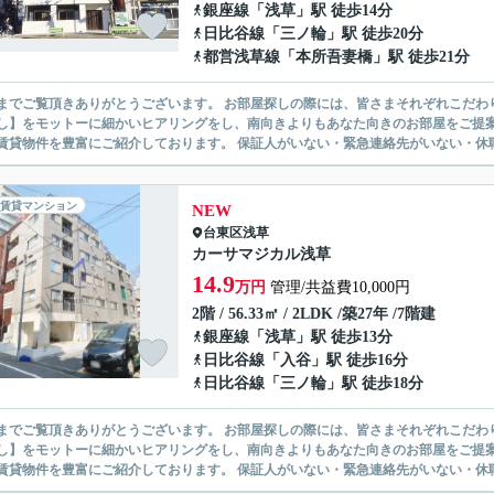
銀座線
「
浅草
」駅 徒歩14分
日比谷線
「
三ノ輪
」駅 徒歩20分
都営浅草線
「
本所吾妻橋
」駅 徒歩21分
ありがとうございます。 お部屋探しの際には、皆さまそれぞれこだわりの条件があると思いますが、当社では【あなたに１番のお部
】をモットーに細かいヒアリングをし、南向きよりもあなた向きのお部屋をご提案いたします。 シングル物件からファミ
無い賃貸物件を豊富にご紹介しております。 保証人がいない・緊急連
賃貸マンション
NEW
台東区
浅草
カーサマジカル浅草
14.9
万円
管理/共益費10,000円
2階 / 56.33㎡ / 2LDK /築27年 /7階建
銀座線
「
浅草
」駅 徒歩13分
日比谷線
「
入谷
」駅 徒歩16分
日比谷線
「
三ノ輪
」駅 徒歩18分
ありがとうございます。 お部屋探しの際には、皆さまそれぞれこだわりの条件があると思いますが、当社では【あなたに１番のお部
】をモットーに細かいヒアリングをし、南向きよりもあなた向きのお部屋をご提案いたします。 シングル物件からファミ
無い賃貸物件を豊富にご紹介しております。 保証人がいない・緊急連