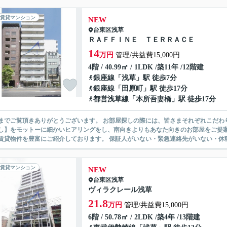
賃貸マンション
NEW
台東区
浅草
ＲＡＦＦＩＮＥ ＴＥＲＲＡＣＥ
14
万円
管理/共益費15,000円
4階 / 40.99㎡ / 1LDK /築11年 /12階建
銀座線
「
浅草
」駅 徒歩7分
銀座線
「
田原町
」駅 徒歩17分
都営浅草線
「
本所吾妻橋
」駅 徒歩17分
ありがとうございます。 お部屋探しの際には、皆さまそれぞれこだわりの条件があると思いますが、当社では【あなたに１番のお部
】をモットーに細かいヒアリングをし、南向きよりもあなた向きのお部屋をご提案いたします。 シングル物件からファミ
無い賃貸物件を豊富にご紹介しております。 保証人がいない・緊急連
賃貸マンション
NEW
台東区
浅草
ヴィラクレール浅草
21.8
万円
管理/共益費15,000円
6階 / 50.78㎡ / 2LDK /築4年 /13階建