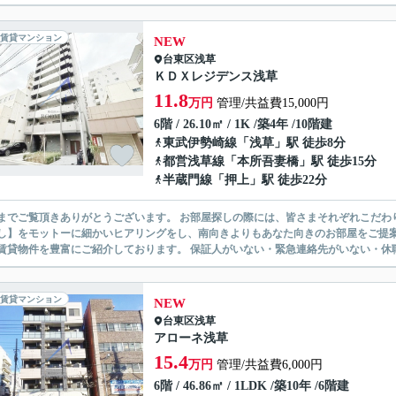
賃貸マンション
NEW
台東区
浅草
ＫＤＸレジデンス浅草
11.8
万円
管理/共益費15,000円
6階 / 26.10㎡ / 1K /築4年 /10階建
東武伊勢崎線
「
浅草
」駅 徒歩8分
都営浅草線
「
本所吾妻橋
」駅 徒歩15分
半蔵門線
「
押上
」駅 徒歩22分
ありがとうございます。 お部屋探しの際には、皆さまそれぞれこだわりの条件があると思いますが、当社では【あなたに１番のお部
】をモットーに細かいヒアリングをし、南向きよりもあなた向きのお部屋をご提案いたします。 シングル物件からファミ
無い賃貸物件を豊富にご紹介しております。 保証人がいない・緊急連
賃貸マンション
NEW
台東区
浅草
アローネ浅草
15.4
万円
管理/共益費6,000円
6階 / 46.86㎡ / 1LDK /築10年 /6階建