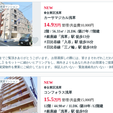
賃貸マンション
NEW
台東区
浅草
カーサマジカル浅草
14.9
万円
管理/共益費10,000円
2階 / 56.33㎡ / 2LDK /築27年 /7階建
銀座線
「
浅草
」駅 徒歩13分
日比谷線
「
入谷
」駅 徒歩16分
日比谷線
「
三ノ輪
」駅 徒歩18分
ありがとうございます。 お部屋探しの際には、皆さまそれぞれこだわりの条件があると思いますが、当社では【あなたに１番のお部
】をモットーに細かいヒアリングをし、南向きよりもあなた向きのお部屋をご提案いたします。 シングル物件からファミ
無い賃貸物件を豊富にご紹介しております。 保証人がいない・緊急連
賃貸マンション
NEW
台東区
浅草
コンフォラス浅草
15.5
万円
管理/共益費15,000円
12階 / 44.98㎡ / 1LDK /築18年 /12階建
銀座線
「
浅草
」駅 徒歩9分