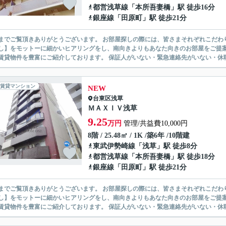
都営浅草線
「
本所吾妻橋
」駅 徒歩16分
銀座線
「
田原町
」駅 徒歩21分
ありがとうございます。 お部屋探しの際には、皆さまそれぞれこだわりの条件があると思いますが、当社では【あなたに１番のお部
】をモットーに細かいヒアリングをし、南向きよりもあなた向きのお部屋をご提案いたします。 シングル物件からファミ
無い賃貸物件を豊富にご紹介しております。 保証人がいない・緊急連
賃貸マンション
NEW
台東区
浅草
ＭＡＸＩＶ浅草
9.25
万円
管理/共益費10,000円
8階 / 25.48㎡ / 1K /築6年 /10階建
東武伊勢崎線
「
浅草
」駅 徒歩8分
都営浅草線
「
本所吾妻橋
」駅 徒歩18分
銀座線
「
田原町
」駅 徒歩21分
ありがとうございます。 お部屋探しの際には、皆さまそれぞれこだわりの条件があると思いますが、当社では【あなたに１番のお部
】をモットーに細かいヒアリングをし、南向きよりもあなた向きのお部屋をご提案いたします。 シングル物件からファミ
無い賃貸物件を豊富にご紹介しております。 保証人がいない・緊急連