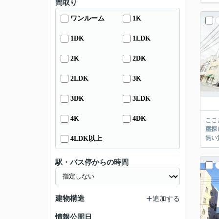
間取り
ワンルーム
1K
1DK
1LDK
2K
2DK
2LDK
3K
3DK
3LDK
4K
4DK
ここまでご覧頂き
屋探し
4LDK以上
駅・バス停からの時間
建物構造
追加する
情報公開日