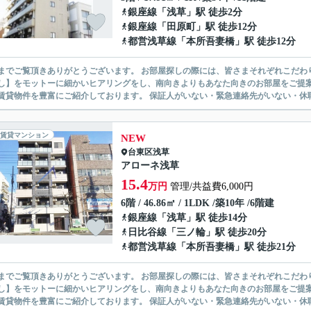
銀座線
「
浅草
」駅 徒歩2分
銀座線
「
田原町
」駅 徒歩12分
都営浅草線
「
本所吾妻橋
」駅 徒歩12分
ありがとうございます。 お部屋探しの際には、皆さまそれぞれこだわりの条件があると思いますが、当社では【あなたに１番のお部
】をモットーに細かいヒアリングをし、南向きよりもあなた向きのお部屋をご提案いたします。 シングル物件からファミ
無い賃貸物件を豊富にご紹介しております。 保証人がいない・緊急連
賃貸マンション
NEW
台東区
浅草
アローネ浅草
15.4
万円
管理/共益費6,000円
6階 / 46.86㎡ / 1LDK /築10年 /6階建
銀座線
「
浅草
」駅 徒歩14分
日比谷線
「
三ノ輪
」駅 徒歩20分
都営浅草線
「
本所吾妻橋
」駅 徒歩21分
ありがとうございます。 お部屋探しの際には、皆さまそれぞれこだわりの条件があると思いますが、当社では【あなたに１番のお部
】をモットーに細かいヒアリングをし、南向きよりもあなた向きのお部屋をご提案いたします。 シングル物件からファミ
無い賃貸物件を豊富にご紹介しております。 保証人がいない・緊急連