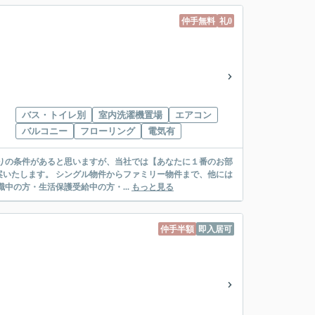
仲手無料
礼0
バス・トイレ別
室内洗濯機置場
エアコン
バルコニー
フローリング
電気有
リー物件まで、他には
絡先がいない・休職中の方・生活保護受給中の方・...
もっと見る
仲手半額
即入居可