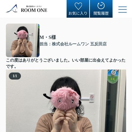
お気に入り
閲覧履歴
M・S様
担当：株式会社ルームワン 五反田店
この度はありがとうございました。いい部屋に出会えてよかった
です。
1
/
1