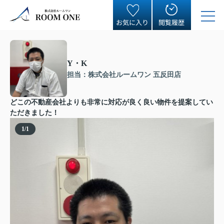
お気に入り
閲覧履歴
Y・K
担当：株式会社ルームワン 五反田店
どこの不動産会社よりも非常に対応が良く良い物件を提案してい
ただきました！
1
/
1