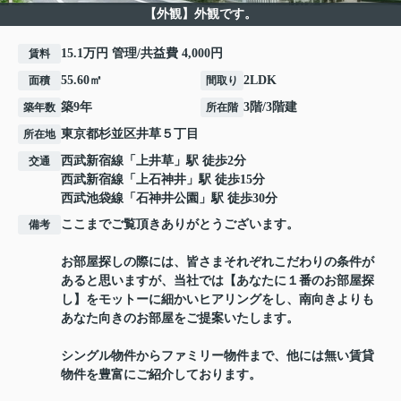
【外観】外観です。
15.1万円 管理/共益費 4,000円
賃料
55.60㎡
2LDK
面積
間取り
築9年
3階/3階建
築年数
所在階
東京都
杉並区
井草
５丁目
所在地
西武新宿線
「
上井草
」駅 徒歩2分
交通
西武新宿線
「
上石神井
」駅 徒歩15分
西武池袋線
「
石神井公園
」駅 徒歩30分
ここまでご覧頂きありがとうございます。
備考
お部屋探しの際には、皆さまそれぞれこだわりの条件が
あると思いますが、当社では【あなたに１番のお部屋探
し】をモットーに細かいヒアリングをし、南向きよりも
あなた向きのお部屋をご提案いたします。
シングル物件からファミリー物件まで、他には無い賃貸
物件を豊富にご紹介しております。