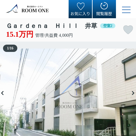
お気に入り
閲覧履歴
Ｇａｒｄｅｎａ Ｈｉｌｌ 井草
空室2
15.1万円
管理/共益費 4,000円
1
/
16