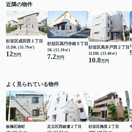
近隣の物件
杉並区成田西１丁目
杉並区高円寺南５丁目
1
杉並区高井戸西２丁目
1LDK (35.79㎡)
1K (15.18㎡)
12
1LDK (33.40㎡)
7.2
万円
万円
10.8
万円
よく見られている物件
板橋区南町
足立区西綾瀬２丁目
杉並区梅里２丁目