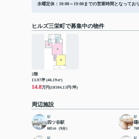
水曜定休：10:00～19:00までの営業時間となってお
ヒルズ三栄町で募集中の物件
2階
13.97坪 (46.19㎡)
14.8
万円(10594.13円/坪)
周辺施設
駅
駅
四ツ谷駅
曙
681ｍ（9分）
7
駅
駅