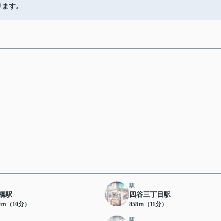
ります。
駅
橋駅
四谷三丁目駅
69ｍ（10分）
858ｍ（11分）
駅