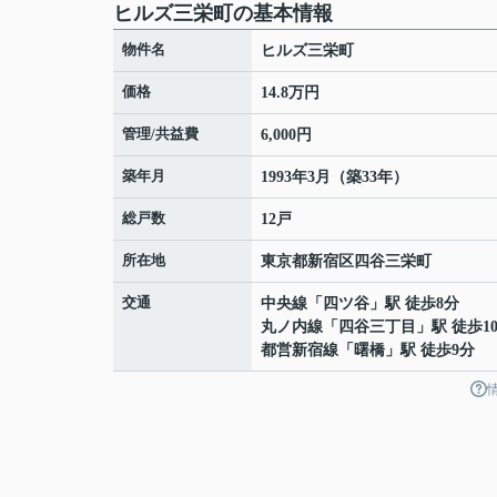
ヒルズ三栄町の基本情報
物件名
ヒルズ三栄町
価格
14.8万円
管理/共益費
6,000円
築年月
1993年3月（築33年）
総戸数
12戸
所在地
東京都
新宿区
四谷三栄町
交通
中央線
「
四ツ谷
」駅 徒歩8分
丸ノ内線
「
四谷三丁目
」駅 徒歩1
都営新宿線
「
曙橋
」駅 徒歩9分