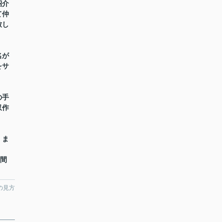
紹介
て仲
致し
名が
をサ
の手
収作
】ま
時間
の見方