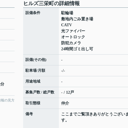
ヒルズ三栄町の詳細情報
設備条件
駐輪場
敷地内ごみ置き場
CATV
光ファイバー
オートロック
防犯カメラ
24時間ゴミ出し可
設備(その他)
-
駐車場/月額
-/-
用途地域
-
0分
募集戸数 / 総戸数
- / 12戸
情報の見方
取引態様
仲介
備考
ここまでご覧頂きありがとうござい
す。