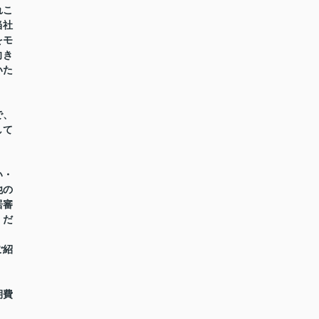
れこ
当社
をモ
向き
いた
で、
して
い・
他の
居審
くだ
ご紹
期費