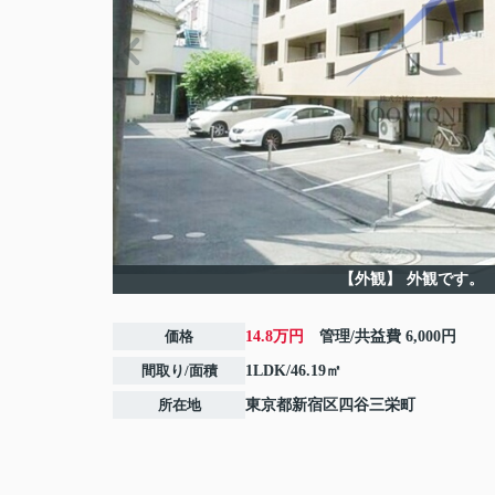
【外観】
外観です。
価格
14.8万円
管理/共益費
6,000円
間取り/面積
1LDK/46.19㎡
所在地
東京都
新宿区
四谷三栄町