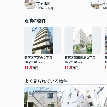
市ヶ谷駅
牛
1109ｍ（14分）
14
近隣の物件
新宿区下落合２丁目
新宿区高田馬場２丁目
1K (26.61㎡)
1K (25.06㎡)
1
11.5
11.5
1
万円
万円
よく見られている物件