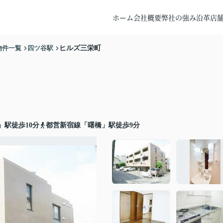
ホーム
会社概要
弊社の強み
沿革
店
物件一覧
四ツ谷駅
ヒルズ三栄町
駅徒歩10分
都営新宿線「曙橋」駅徒歩9分