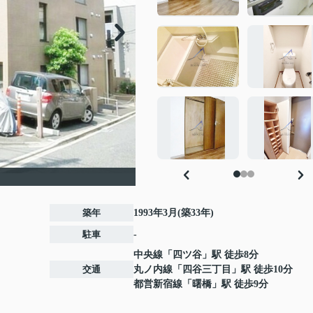
築年
1993年3月(築33年)
駐車
-
中央線
「
四ツ谷
」駅 徒歩8分
交通
丸ノ内線
「
四谷三丁目
」駅 徒歩10分
都営新宿線
「
曙橋
」駅 徒歩9分