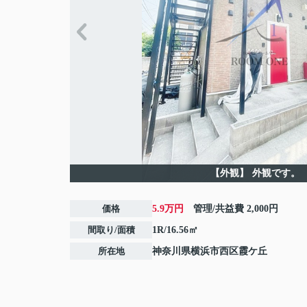
【外観】
外観です。
価格
5.9万円
管理/共益費
2,000円
間取り/面積
1R/16.56㎡
所在地
神奈川県
横浜市西区
霞ケ丘