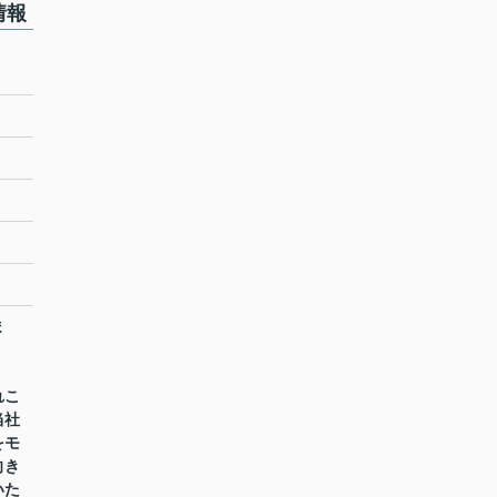
情報
ま
れこ
当社
をモ
向き
いた