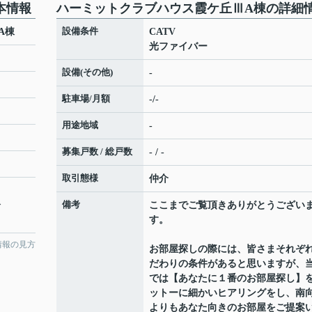
本情報
ハーミットクラブハウス霞ケ丘ⅢA棟の詳細
設備条件
A棟
CATV
光ファイバー
設備(その他)
-
駐車場/月額
-/-
用途地域
-
募集戸数 / 総戸数
- / -
取引態様
仲介
備考
分
ここまでご覧頂きありがとうござい
す。
情報の見方
お部屋探しの際には、皆さまそれぞ
だわりの条件があると思いますが、
では【あなたに１番のお部屋探し】
ットーに細かいヒアリングをし、南
よりもあなた向きのお部屋をご提案