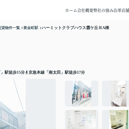
ホーム
会社概要
弊社の強み
沿革
店
賃貸物件一覧
黄金町駅
ハーミットクラブハウス霞ケ丘ⅢA棟
」駅徒歩15分
京急本線「南太田」駅徒歩17分