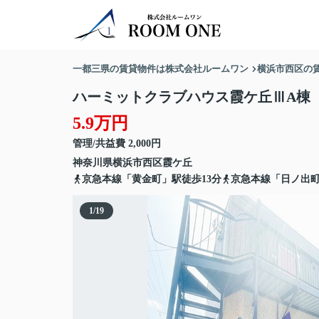
一都三県の賃貸物件は株式会社ルームワン
横浜市西区の
ハーミットクラブハウス霞ケ丘ⅢA棟
5.9万円
管理/共益費 2,000円
神奈川県
横浜市西区
霞ケ丘
京急本線「黄金町」駅徒歩13分
京急本線「日ノ出町
1
/
19