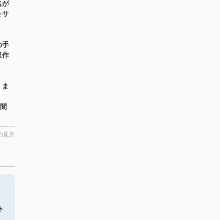
名が
をサ
の手
収作
】ま
時間
の見方
ト