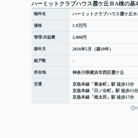
ハーミットクラブハウス霞ケ丘ⅢA棟の基
物件名
ハーミットクラブハウス霞ケ丘Ⅲ
価格
5.9万円
管理/共益費
2,000円
築年月
2016年5月（築10年）
総戸数
-
所在地
神奈川県
横浜市西区
霞ケ丘
交通
京急本線
「
黄金町
」駅 徒歩13分
京急本線
「
日ノ出町
」駅 徒歩15
京急本線
「
南太田
」駅 徒歩17分