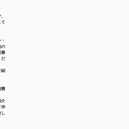
で、
して
い・
他の
居審
くだ
ご紹
期費
紹介
て仲
致し