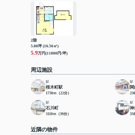
2階
5.00坪 (16.56㎡)
5.9
万円(11800円/坪)
周辺施設
駅
駅
桜木町駅
関
1750ｍ（22分）
23
駅
駅
石川町
神
3110ｍ（39分）
35
近隣の物件