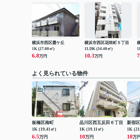
横浜市西区霞ケ丘
横浜市西区花咲町５丁目
1K (27.08㎡)
1LDK (34.40㎡)
1
6.8
10.3
7
万円
万円
よく見られている物件
板橋区南町
品川区西五反田６丁目
新宿区
1K (19.41㎡)
1K (19.11㎡)
1K (2
6.5
10
10
万円
万円
万