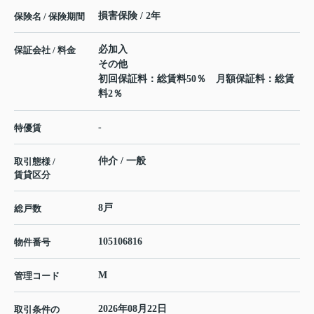
損害保険 / 2年
保険名 / 保険期間
必加入
保証会社 / 料金
その他
初回保証料：総賃料50％ 月額保証料：総賃
料2％
-
特優賃
仲介 / 一般
取引態様 /
賃貸区分
8戸
総戸数
105106816
物件番号
M
管理コード
2026年08月22日
取引条件の