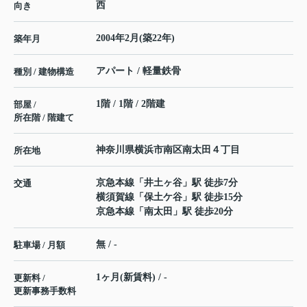
西
向き
2004年2月(築22年)
築年月
アパート / 軽量鉄骨
種別 / 建物構造
1階 / 1階 / 2階建
部屋 /
所在階 / 階建て
神奈川県
横浜市南区
南太田
４丁目
所在地
京急本線
「
井土ヶ谷
」駅 徒歩7分
交通
横須賀線
「
保土ケ谷
」駅 徒歩15分
京急本線
「
南太田
」駅 徒歩20分
無 / -
駐車場 / 月額
1ヶ月(新賃料) / -
更新料 /
更新事務手数料