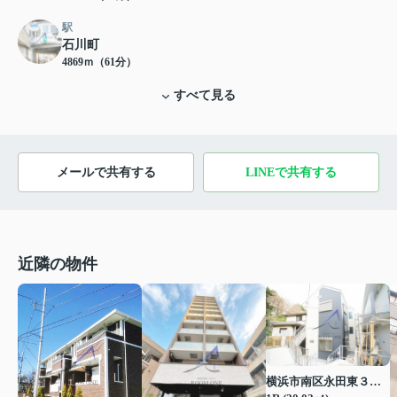
駅
石川町
4869ｍ（61分）
すべて見る
メールで共有する
LINEで共有する
近隣の物件
横浜市南区永田東３丁目