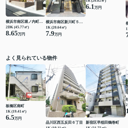
1R (20.02㎡)
6.1
万円
横浜市南区堀ノ内町２丁目
横浜市南区新川町５丁目
2DK (45.77㎡)
1K (20.64㎡)
1
8.65
7.9
万円
万円
よく見られている物件
2
板橋区南町
1K (19.41㎡)
6.5
万円
品川区西五反田６丁目
新宿区早稲田鶴巻町
1K (19.11㎡)
1K (21.75㎡)