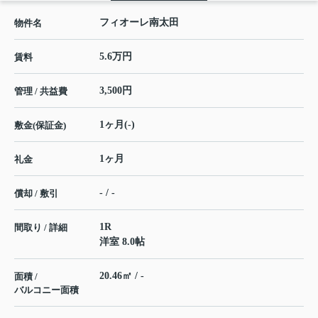
フィオーレ南太田
物件名
5.6万円
賃料
3,500円
管理 / 共益費
1ヶ月(-)
敷金(保証金)
1ヶ月
礼金
- / -
償却 / 敷引
1R
間取り / 詳細
洋室 8.0帖
20.46㎡ / -
面積 /
バルコニー面積