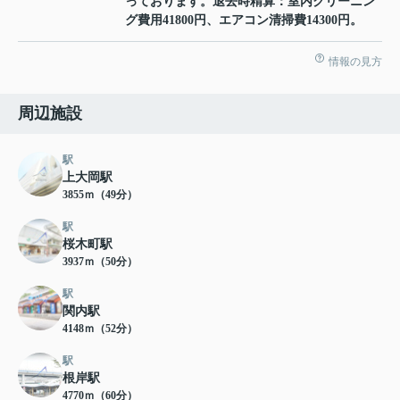
っております。退去時精算：室内クリーニン
グ費用41800円、エアコン清掃費14300円。
情報の見方
周辺施設
駅
上大岡駅
3855ｍ（49分）
駅
桜木町駅
3937ｍ（50分）
駅
関内駅
4148ｍ（52分）
駅
根岸駅
4770ｍ（60分）