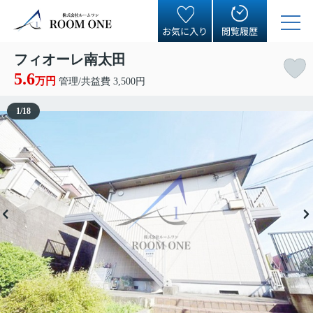
お気に入り
閲覧履歴
フィオーレ南太田
5.6
万円
管理/共益費 3,500円
1
/
18