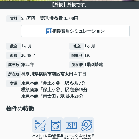
【外観】外観です。
5.6万円 管理/共益費 3,500円
賃料
初期費用シミュレーション
1ヶ月
1ヶ月
敷金
礼金
20.46㎡
1R
面積
間取り
築22年
1階/2階建
築年数
所在階
神奈川県
横浜市南区
南太田
４丁目
所在地
京急本線
「
井土ヶ谷
」駅 徒歩7分
交通
横須賀線
「
保土ケ谷
」駅 徒歩15分
京急本線
「
南太田
」駅 徒歩20分
物件の特徴
バストイレ
室内洗濯機
TVモニタ
ネット使用