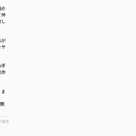
紹介
て仲
致し
名が
をサ
の手
収作
】ま
時間
の見方