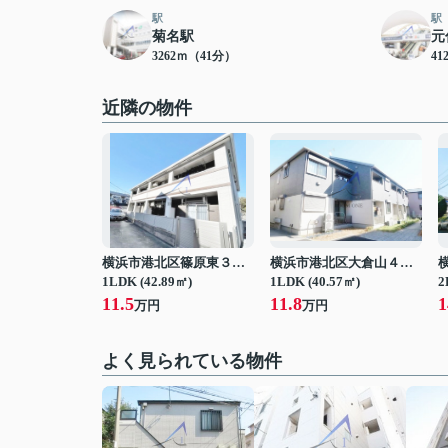
駅
駅
菊名駅
元
3262ｍ（41分）
41
近隣の物件
横浜市港北区篠原東３丁目
横浜市港北区大倉山４丁目
1LDK (42.89㎡)
1LDK (40.57㎡)
2
11.5
11.8
1
万円
万円
よく見られている物件