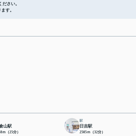
ください。
ります。
駅
倉山駅
日吉駅
48ｍ（25分）
2505ｍ（32分）