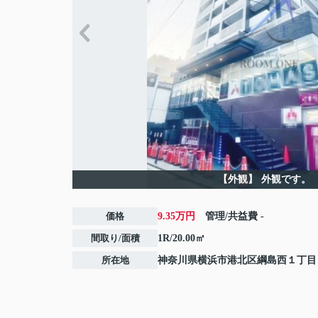
【外観】
外観です。
価格
9.35万円
管理/共益費
-
間取り/面積
1R/20.00㎡
所在地
神奈川県
横浜市港北区
綱島西
１丁目