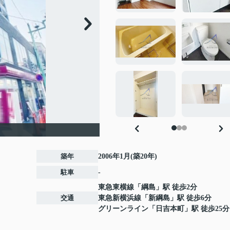
築年
2006年1月(築20年)
駐車
-
東急東横線
「
綱島
」駅 徒歩2分
交通
東急新横浜線
「
新綱島
」駅 徒歩6分
グリーンライン
「
日吉本町
」駅 徒歩25分