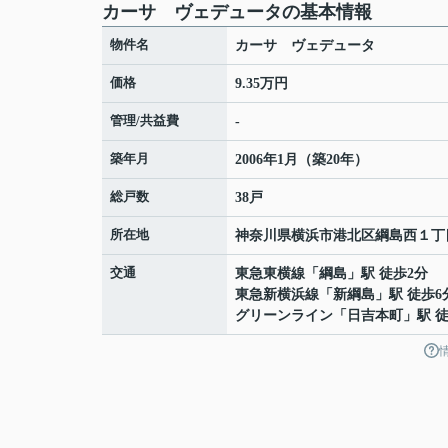
カーサ ヴェデュータの基本情報
物件名
カーサ ヴェデュータ
価格
9.35万円
管理/共益費
-
築年月
2006年1月（築20年）
総戸数
38戸
所在地
神奈川県
横浜市港北区
綱島西
１丁
交通
東急東横線
「
綱島
」駅 徒歩2分
東急新横浜線
「
新綱島
」駅 徒歩6
グリーンライン
「
日吉本町
」駅 徒