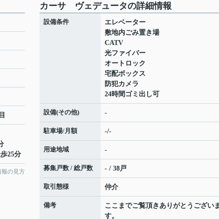
カーサ ヴェデュータの詳細情報
設備条件
エレベーター
敷地内ごみ置き場
CATV
光ファイバー
オートロック
宅配ボックス
防犯カメラ
24時間ゴミ出し可
設備(その他)
-
目
駐車場/月額
-/-
分
用途地域
-
歩25分
募集戸数 / 総戸数
- / 38戸
情報の見方
取引態様
仲介
備考
ここまでご覧頂きありがとうござい
す。