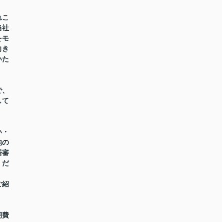
れこ
当社
をモ
向き
いた
で、
して
い・
他の
居審
くだ
ご紹
期費