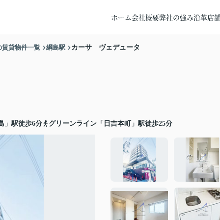
ホーム
会社概要
弊社の強み
沿革
店
の賃貸物件一覧
綱島駅
カーサ ヴェデュータ
島」駅徒歩6分
グリーンライン「日吉本町」駅徒歩25分