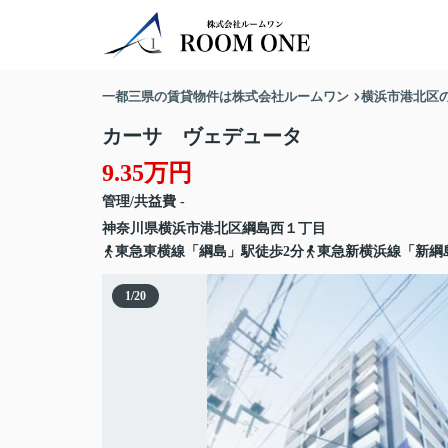
一都三県の賃貸物件は株式会社ルームワン
横浜市港北区
カーサ ヴェデュータ
9.35万円
管理/共益費 -
神奈川県
横浜市港北区
綱島西
１丁目
東急東横線「綱島」駅徒歩2分
東急新横浜線「新綱
1
/
20