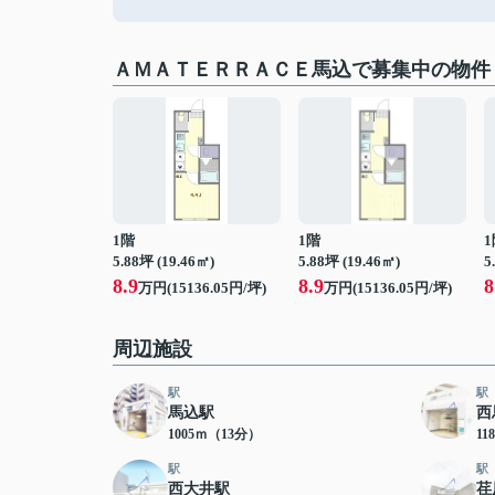
ＡＭＡＴＥＲＲＡＣＥ馬込で募集中の物件
1階
1階
1
5.88坪 (19.46㎡)
5.88坪 (19.46㎡)
5
8.9
8.9
8
万円(15136.05円/坪)
万円(15136.05円/坪)
周辺施設
駅
駅
馬込駅
西
1005ｍ（13分）
11
駅
駅
西大井駅
荏