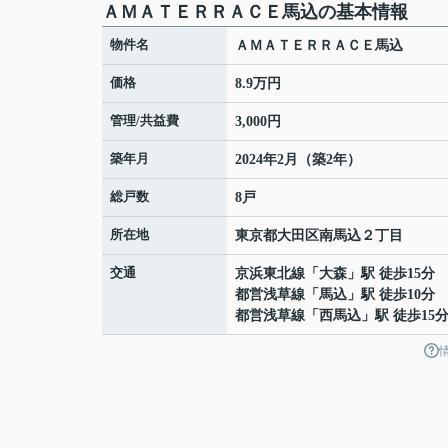
ＡＭＡＴＥＲＲＡＣＥ馬込の基本情報
物件名
ＡＭＡＴＥＲＲＡＣＥ馬込
価格
8.9万円
管理/共益費
3,000円
築年月
2024年2月（築2年）
総戸数
8戸
所在地
東京都
大田区
南馬込
２丁目
交通
京浜東北線
「
大森
」駅 徒歩15分
都営浅草線
「
馬込
」駅 徒歩10分
都営浅草線
「
西馬込
」駅 徒歩15