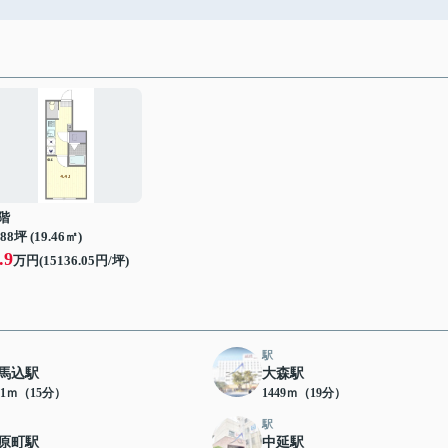
階
.88坪 (19.46㎡)
.9
万円(15136.05円/坪)
駅
馬込駅
大森駅
81ｍ（15分）
1449ｍ（19分）
駅
原町駅
中延駅