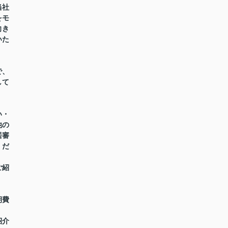
当社
をモ
向き
いた
で、
して
い・
他の
居審
くだ
ご紹
期費
紹介