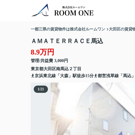
一都三県の賃貸物件は株式会社ルームワン
大田区の賃貸
ＡＭＡＴＥＲＲＡＣＥ馬込
8.9万円
管理/共益費 3,000円
東京都
大田区
南馬込
２丁目
京浜東北線「大森」駅徒歩15分
都営浅草線「馬込」
1
/
21