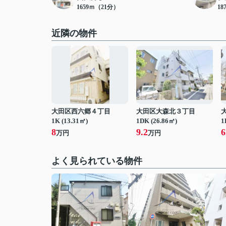
1659ｍ（21分）
18
近隣の物件
大田区西六郷４丁目
大田区大森北３丁目
1K (13.31㎡)
1DK (26.86㎡)
1
8
9.2
6
万円
万円
よく見られている物件