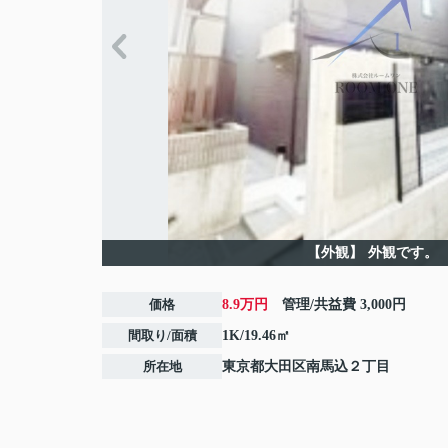
【外観】
外観です。
価格
8.9万円
管理/共益費
3,000円
間取り/面積
1K/19.46㎡
所在地
東京都
大田区
南馬込
２丁目