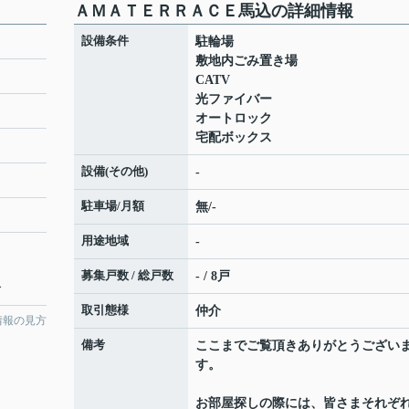
ＡＭＡＴＥＲＲＡＣＥ馬込の詳細情報
設備条件
駐輪場
敷地内ごみ置き場
CATV
光ファイバー
オートロック
宅配ボックス
設備(その他)
-
駐車場/月額
無/-
用途地域
-
募集戸数 / 総戸数
- / 8戸
分
取引態様
仲介
情報の見方
備考
ここまでご覧頂きありがとうござい
す。
お部屋探しの際には、皆さまそれぞ