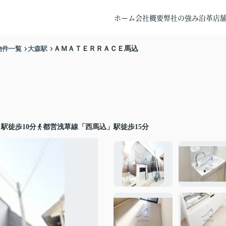
ホーム
会社概要
弊社の強み
沿革
店
物件一覧
大森駅
ＡＭＡＴＥＲＲＡＣＥ馬込
駅徒歩10分
都営浅草線「西馬込」駅徒歩15分