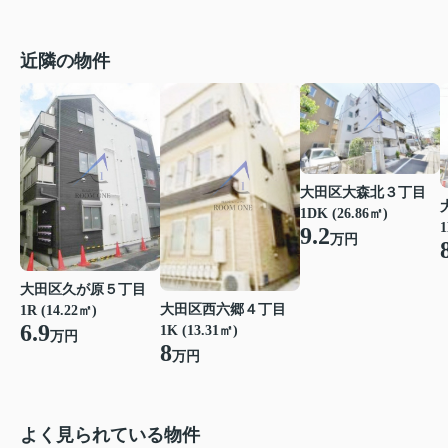
近隣の物件
大田区大森北３丁目
1DK (26.86㎡)
1
9.2
万円
大田区久が原５丁目
大田区西六郷４丁目
1R (14.22㎡)
6.9
1K (13.31㎡)
万円
8
万円
よく見られている物件