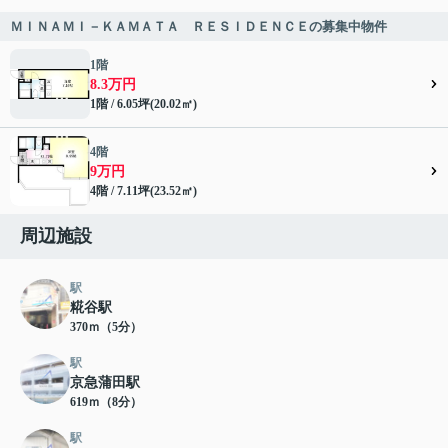
ＭＩＮＡＭＩ－ＫＡＭＡＴＡ ＲＥＳＩＤＥＮＣＥの募集中物件
1階
8.3万円
1階 / 6.05坪(20.02㎡)
4階
9万円
4階 / 7.11坪(23.52㎡)
周辺施設
駅
糀谷駅
370ｍ（5分）
駅
京急蒲田駅
619ｍ（8分）
駅