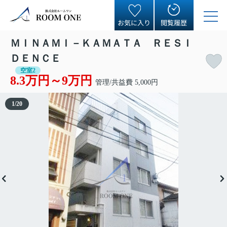
お気に入り
閲覧履歴
ＭＩＮＡＭＩ－ＫＡＭＡＴＡ ＲＥＳＩ
ＤＥＮＣＥ
空室2
8.3万円～9万円
管理/共益費 5,000円
1
/
20