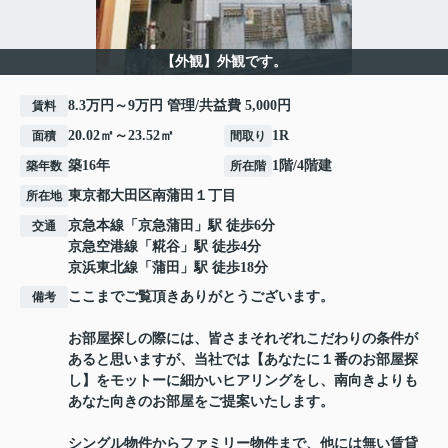
【外観】外観です。
8.3万円～9万円 管理/共益費 5,000円
賃料
20.02㎡～23.52㎡
1R
面積
間取り
築16年
1階/4階建
築年数
所在階
東京都
大田区
南蒲田
１丁目
所在地
京急本線
「
京急蒲田
」駅 徒歩6分
交通
京急空港線
「
糀谷
」駅 徒歩4分
京浜東北線
「
蒲田
」駅 徒歩18分
ここまでご覧頂きありがとうございます。
備考
お部屋探しの際には、皆さまそれぞれこだわりの条件が
あると思いますが、当社では【あなたに１番のお部屋探
し】をモットーに細かいヒアリングをし、南向きよりも
あなた向きのお部屋をご提案いたします。
シングル物件からファミリー物件まで、他には無い賃貸