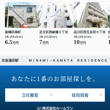
板橋区南町
足立区西綾瀬２丁目
品川区西五反田６丁目
1K (19.41㎡)
1K (15.83㎡)
1K (19.11㎡)
2
6.5
7
10
万円
万円
万円
京急蒲田駅
ＭＩＮＡＭＩ－ＫＡＭＡＴＡ ＲＥＳＩＤＥＮＣＥ
あなたに1番のお部屋探しを。
会社概要
採用情報
(c) 株式会社ルームワン