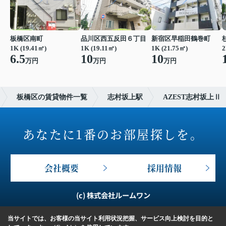
板橋区南町
品川区西五反田６丁目
新宿区早稲田鶴巻町
1K (19.41㎡)
1K (19.11㎡)
1K (21.75㎡)
2
6.5
10
10
万円
万円
万円
板橋区の賃貸物件一覧
志村坂上駅
AZEST志村坂上Ⅱ
あなたに1番のお部屋探しを。
会社概要
採用情報
(c) 株式会社ルームワン
当サイトでは、お客様の当サイト利用状況把握、サービス向上検討を目的と