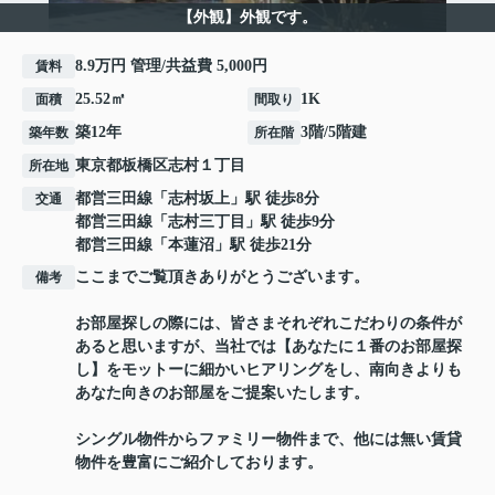
【外観】外観です。
8.9万円 管理/共益費 5,000円
賃料
25.52㎡
1K
面積
間取り
築12年
3階/5階建
築年数
所在階
東京都
板橋区
志村
１丁目
所在地
都営三田線
「
志村坂上
」駅 徒歩8分
交通
都営三田線
「
志村三丁目
」駅 徒歩9分
都営三田線
「
本蓮沼
」駅 徒歩21分
ここまでご覧頂きありがとうございます。
備考
お部屋探しの際には、皆さまそれぞれこだわりの条件が
あると思いますが、当社では【あなたに１番のお部屋探
し】をモットーに細かいヒアリングをし、南向きよりも
あなた向きのお部屋をご提案いたします。
シングル物件からファミリー物件まで、他には無い賃貸
物件を豊富にご紹介しております。