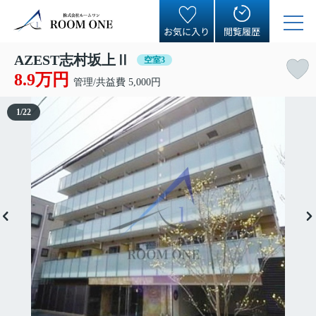
お気に入り
閲覧履歴
AZEST志村坂上Ⅱ
空室3
8.9万円
管理/共益費 5,000円
1
/
22