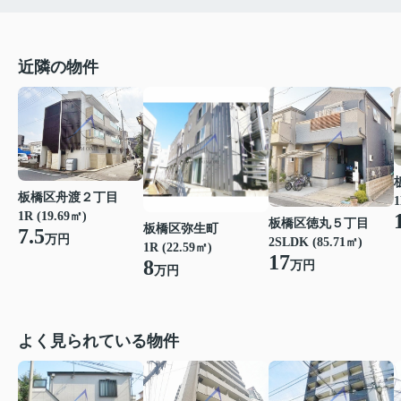
近隣の物件
板橋区舟渡２丁目
1
1R (19.69㎡)
板橋区徳丸５丁目
板橋区弥生町
7.5
万円
2SLDK (85.71㎡)
1R (22.59㎡)
17
8
万円
万円
よく見られている物件