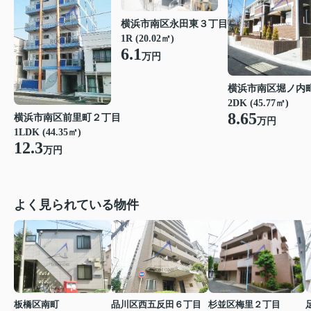
横浜市南区永田東３丁目
1R (20.02㎡)
6.1
万円
横浜市南区堀ノ内
2DK (45.77㎡)
8.65
横浜市南区前里町２丁目
万円
1LDK (44.35㎡)
12.3
万円
よく見られている物件
板橋区南町
品川区西五反田６丁目
杉並区梅里２丁目