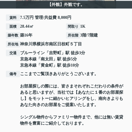
【外観】外観です。
7.5万円 管理/共益費 8,000円
賃料
28.44㎡
1K
面積
間取り
築16年
3階/7階建
築年数
所在階
神奈川県
横浜市南区
日枝町
５丁目
所在地
ブルーライン
「
吉野町
」駅 徒歩3分
交通
京急本線
「
南太田
」駅 徒歩5分
京急本線
「
黄金町
」駅 徒歩10分
ここまでご覧頂きありがとうございます。
備考
お部屋探しの際には、皆さまそれぞれこだわりの条件が
あると思いますが、当社では【あなたに１番のお部屋探
し】をモットーに細かいヒアリングをし、南向きよりも
あなた向きのお部屋をご提案いたします。
シングル物件からファミリー物件まで、他には無い賃貸
物件を豊富にご紹介しております。