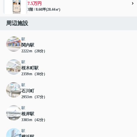
7.5万円
3階 / 8.60坪(28.44㎡)
周辺施設
駅
関内駅
2222ｍ（28分）
駅
桜木町駅
2359ｍ（30分）
駅
石川町
2953ｍ（37分）
駅
根岸駅
3303ｍ（42分）
駅
横浜駅