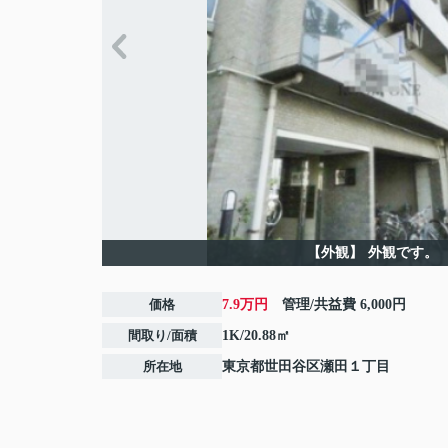
【外観】
外観です。
価格
7.9万円
管理/共益費
6,000円
間取り/面積
1K/20.88㎡
所在地
東京都
世田谷区
瀬田
１丁目