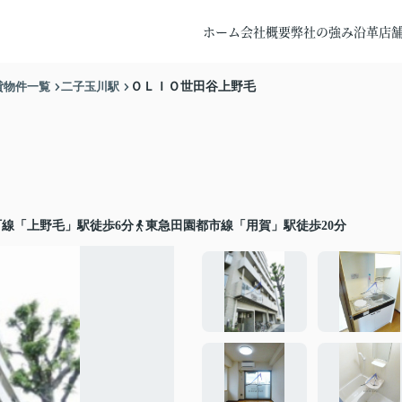
ホーム
会社概要
弊社の強み
沿革
店
貸物件一覧
二子玉川駅
ＯＬＩＯ世田谷上野毛
線「上野毛」駅徒歩6分
東急田園都市線「用賀」駅徒歩20分