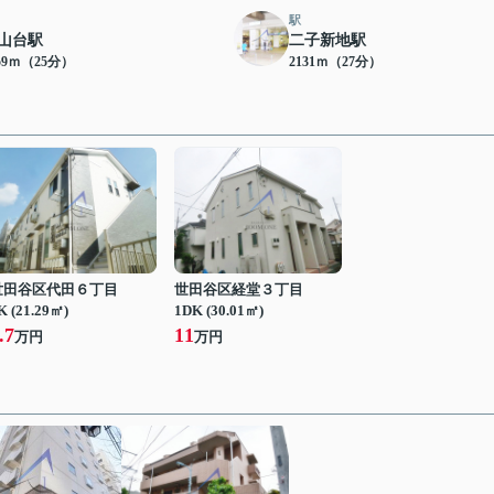
駅
山台駅
二子新地駅
59ｍ（25分）
2131ｍ（27分）
世田谷区代田６丁目
世田谷区経堂３丁目
K (21.29㎡)
1DK (30.01㎡)
.7
11
万円
万円