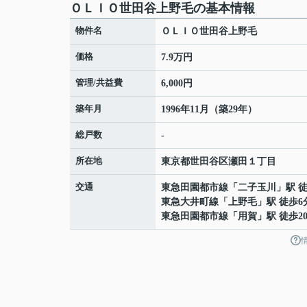
ＯＬＩＯ世田谷上野毛の基本情報
物件名
ＯＬＩＯ世田谷上野毛
価格
7.9万円
管理/共益費
6,000円
築年月
1996年11月（築29年）
総戸数
-
所在地
東京都
世田谷区
瀬田
１丁目
交通
東急田園都市線
「
二子玉川
」駅 徒
東急大井町線
「
上野毛
」駅 徒歩6
東急田園都市線
「
用賀
」駅 徒歩2