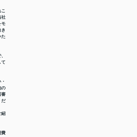
れこ
当社
をモ
向き
いた
で、
して
い・
他の
居審
くだ
ご紹
期費