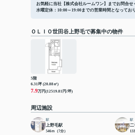
お気軽に当社【株式会社ルームワン】までお問合せ
水曜定休：10:00～19:00までの営業時間となってお
ＯＬＩＯ世田谷上野毛で募集中の物件
5階
6.31坪 (20.88㎡)
7.9
万円(12519.81円/坪)
周辺施設
駅
駅
上野毛駅
二
546ｍ（7分）
13