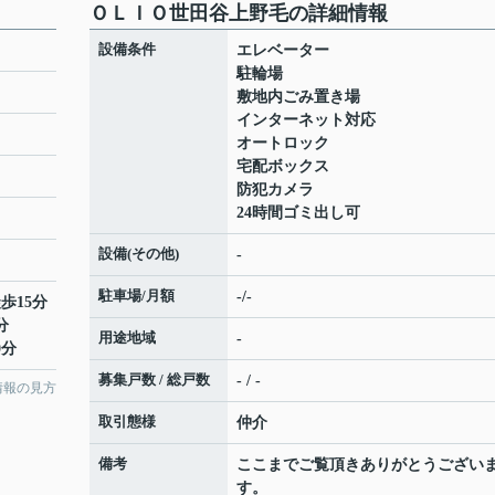
ＯＬＩＯ世田谷上野毛の詳細情報
設備条件
エレベーター
駐輪場
敷地内ごみ置き場
インターネット対応
オートロック
宅配ボックス
防犯カメラ
24時間ゴミ出し可
設備(その他)
-
駐車場/月額
-/-
歩15分
分
用途地域
-
0分
募集戸数 / 総戸数
- / -
情報の見方
取引態様
仲介
備考
ここまでご覧頂きありがとうござい
す。