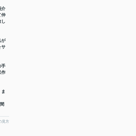
紹介
て仲
致し
名が
をサ
の手
収作
】ま
時間
の見方