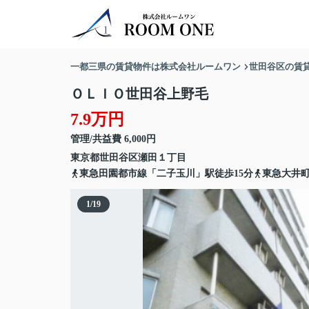
一都三県の賃貸物件は株式会社ルームワン
世田谷区の賃
ＯＬＩＯ世田谷上野毛
7.9万円
管理/共益費 6,000円
東京都
世田谷区
瀬田
１丁目
東急田園都市線「二子玉川」駅徒歩15分
東急大井町
1
/
19