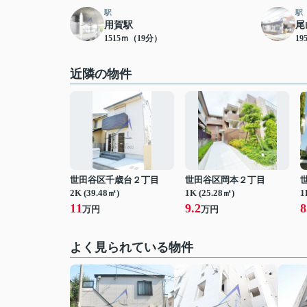
駅
駅
用賀駅
尾
1515ｍ（19分）
19
近隣の物件
世田谷区千歳台２丁目
世田谷区岡本２丁目
2K (39.48㎡)
1K (25.28㎡)
1
11
9.2
8
万円
万円
よく見られている物件