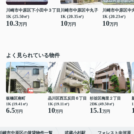
川崎市中原区中丸子
川崎市中原区下小田中３丁目
川崎市中原区中
1K (20.35㎡)
1K (25.50㎡)
1K (20.23㎡)
10
10.3
10
万円
万円
万円
よく見られている物件
板橋区南町
品川区西五反田６丁目
杉並区梅里２丁目
1K (19.41㎡)
1K (19.11㎡)
2DK (49.50㎡)
1
6.5
10
15.1
万円
万円
万円
川崎市中原区の賃貸物件一覧
武蔵小杉駅
フォレスト向河原