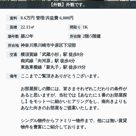
【外観】外観です。
8.6万円 管理/共益費 6,000円
賃料
22.11㎡
1K
面積
間取り
築22年
2階/5階建
築年数
所在階
神奈川県
川崎市中原区
下沼部
所在地
横須賀線
「
武蔵小杉
」駅 徒歩8分
交通
南武線
「
向河原
」駅 徒歩4分
東急東横線
「
新丸子
」駅 徒歩19分
ここまでご覧頂きありがとうございます。
備考
お部屋探しの際には、皆さまそれぞれこだわりの条件が
あると思いますが、当社では【あなたに１番のお部屋探
し】をモットーに細かいヒアリングをし、南向きよりも
あなた向きのお部屋をご提案いたします。
シングル物件からファミリー物件まで、他には無い賃貸
物件を豊富にご紹介しております。