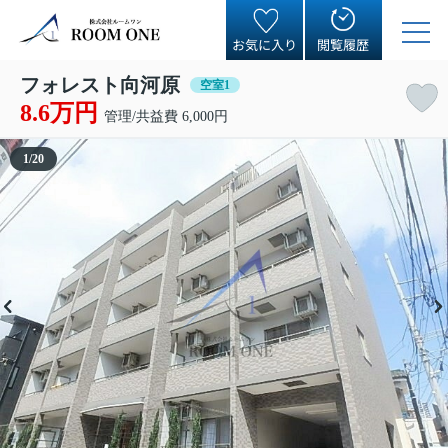
お気に入り
閲覧履歴
フォレスト向河原
空室1
8.6万円
管理/共益費 6,000円
1
/
20