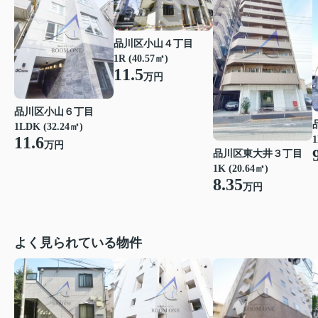
品川区小山４丁目
1R (40.57㎡)
11.5
万円
品川区小山６丁目
1LDK (32.24㎡)
11.6
1
万円
品川区東大井３丁目
1K (20.64㎡)
8.35
万円
よく見られている物件