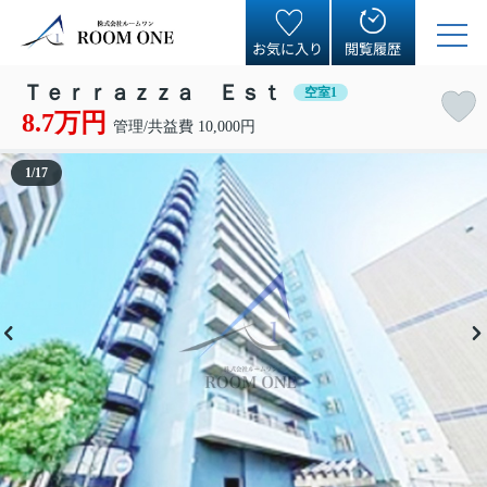
お気に入り
閲覧履歴
Ｔｅｒｒａｚｚａ Ｅｓｔ
空室1
8.7万円
管理/共益費 10,000円
1
/
17