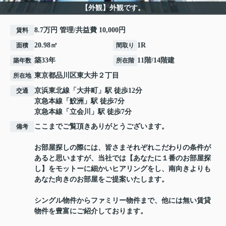
【外観】外観です。
8.7万円 管理/共益費 10,000円
賃料
20.98㎡
1R
面積
間取り
築33年
11階/14階建
築年数
所在階
東京都
品川区
東大井
２丁目
所在地
京浜東北線
「
大井町
」駅 徒歩12分
交通
京急本線
「
鮫洲
」駅 徒歩7分
京急本線
「
立会川
」駅 徒歩7分
ここまでご覧頂きありがとうございます。
備考
お部屋探しの際には、皆さまそれぞれこだわりの条件が
あると思いますが、当社では【あなたに１番のお部屋探
し】をモットーに細かいヒアリングをし、南向きよりも
あなた向きのお部屋をご提案いたします。
シングル物件からファミリー物件まで、他には無い賃貸
物件を豊富にご紹介しております。