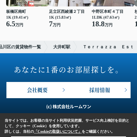
板橋区南町
足立区西綾瀬２丁目
中野区本町４丁目
1K (19.41㎡)
1K (15.83㎡)
1LDK (47.63㎡)
2
6.5
7
18.8
万円
万円
万円
品川区の賃貸物件一覧
大井町駅
Ｔｅｒｒａｚｚａ Ｅｓｔ
あなたに1番のお部屋探しを。
会社概要
採用情報
(c) 株式会社ルームワン
当サイトでは、お客様の当サイト利用状況把握、サービス向上検討を目的と
して、クッキー（Cookie）を使用しています。
詳しくは、当社の
「Cookieの取扱いについて」
をご確認ください。