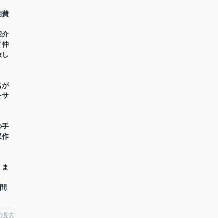
期費
紹介
て仲
致し
名が
をサ
の手
収作
】ま
時間
の見方