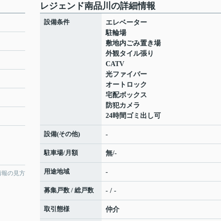
レジェンド南品川の詳細情報
設備条件
エレベーター
駐輪場
敷地内ごみ置き場
外観タイル張り
CATV
光ファイバー
オートロック
宅配ボックス
防犯カメラ
24時間ゴミ出し可
設備(その他)
-
駐車場/月額
無/-
用途地域
-
情報の見方
募集戸数 / 総戸数
- / -
取引態様
仲介