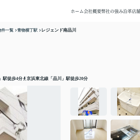
ホーム
会社概要
弊社の強み
沿革
店
物件一覧
青物横丁駅
レジェンド南品川
」駅徒歩4分
京浜東北線「品川」駅徒歩20分