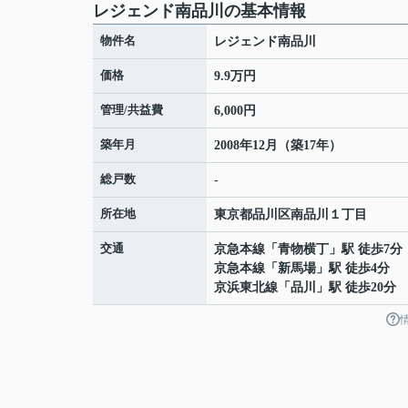
レジェンド南品川の基本情報
物件名
レジェンド南品川
価格
9.9万円
管理/共益費
6,000円
築年月
2008年12月（築17年）
総戸数
-
所在地
東京都
品川区
南品川
１丁目
交通
京急本線
「
青物横丁
」駅 徒歩7分
京急本線
「
新馬場
」駅 徒歩4分
京浜東北線
「
品川
」駅 徒歩20分