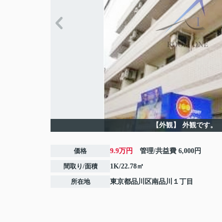
【外観】
外観です。
価格
9.9万円
管理/共益費
6,000円
間取り/面積
1K/22.78㎡
所在地
東京都
品川区
南品川
１丁目