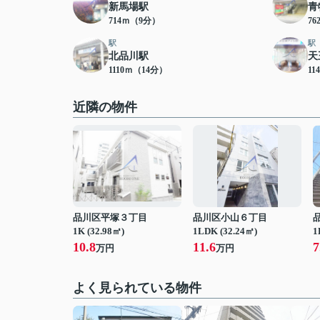
新馬場駅
青
714ｍ（9分）
7
駅
駅
北品川駅
天
1110ｍ（14分）
11
近隣の物件
品川区平塚３丁目
品川区小山６丁目
1K (32.98㎡)
1LDK (32.24㎡)
1
10.8
11.6
7
万円
万円
よく見られている物件