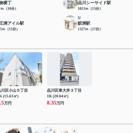
物横丁
品川シーサイド駅
62ｍ（10分）
1013ｍ（13分）
駅
王洲アイル駅
鮫洲駅
45ｍ（15分）
1327ｍ（17分）
品川区小山５丁目
品川区東大井３丁目
K (15.63㎡)
1K (20.64㎡)
.5
8.35
万円
万円