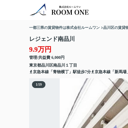
一都三県の賃貸物件は株式会社ルームワン
品川区の賃貸
レジェンド南品川
9.9万円
管理/共益費 6,000円
東京都
品川区
南品川
１丁目
京急本線「青物横丁」駅徒歩7分
京急本線「新馬場
1
/
19