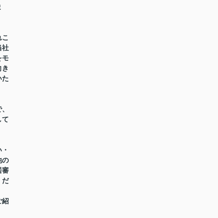
ま
れこ
当社
をモ
向き
いた
で、
して
い・
他の
居審
くだ
ご紹