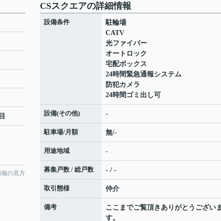
CSスクエアの詳細情報
設備条件
駐輪場
CATV
光ファイバー
オートロック
宅配ボックス
24時間緊急通報システム
防犯カメラ
24時間ゴミ出し可
設備(その他)
-
目
駐車場/月額
無/-
用途地域
-
募集戸数 / 総戸数
- / -
情報の見方
取引態様
仲介
備考
ここまでご覧頂きありがとうござい
す。