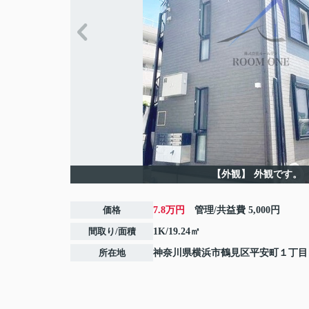
【外観】
外観です。
価格
7.8万円
管理/共益費
5,000円
間取り/面積
1K/19.24㎡
所在地
神奈川県
横浜市鶴見区
平安町
１丁目