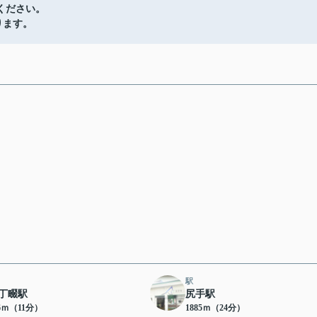
ください。
ります。
駅
丁畷駅
尻手駅
76ｍ（11分）
1885ｍ（24分）