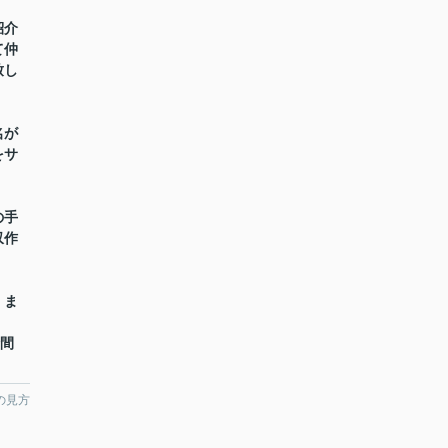
紹介
て仲
致し
名が
をサ
の手
収作
】ま
時間
の見方