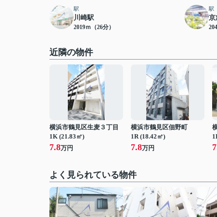
駅
駅
川崎駅
京
2019ｍ（26分）
20
近隣の物件
横浜市鶴見区生麦３丁目
横浜市鶴見区佃野町
1K (21.83㎡)
1R (18.42㎡)
1
7.8
7.8
7
万円
万円
よく見られている物件