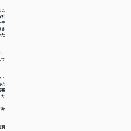
れこ
当社
をモ
向き
いた
で、
して
い・
他の
居審
くだ
ご紹
期費