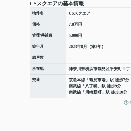
CSスクエアの基本情報
物件名
CSスクエア
価格
7.8万円
管理/共益費
5,000円
築年月
2023年8月（築3年）
総戸数
-
所在地
神奈川県
横浜市鶴見区
平安町
１丁
交通
京急本線
「
鶴見市場
」駅 徒歩7分
南武線
「
八丁畷
」駅 徒歩9分
南武線
「
川崎新町
」駅 徒歩10分