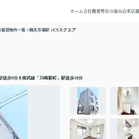
ホーム
会社概要
弊社の強み
沿革
店
の賃貸物件一覧
鶴見市場駅
CSスクエア
駅徒歩9分
南武線「川崎新町」駅徒歩10分