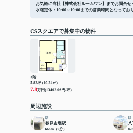
お気軽に当社【株式会社ルームワン】までお問合せ
水曜定休：10:00～19:00までの営業時間となってお
CSスクエアで募集中の物件
3階
5.82坪 (19.24㎡)
7.8
万円(13402.06円/坪)
周辺施設
駅
駅
鶴見市場駅
八
666ｍ（9分）
8